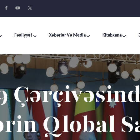
Fəaliyyət
Xəbərlər Və Media
Kitabxana
ərarası Dial
kdaşlıq Pro