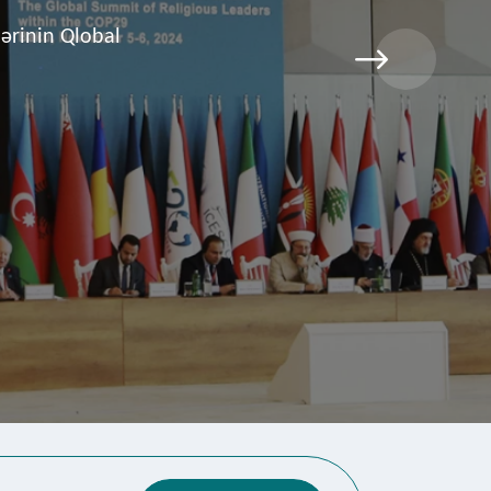
Azərbaycan
ğun qurur.