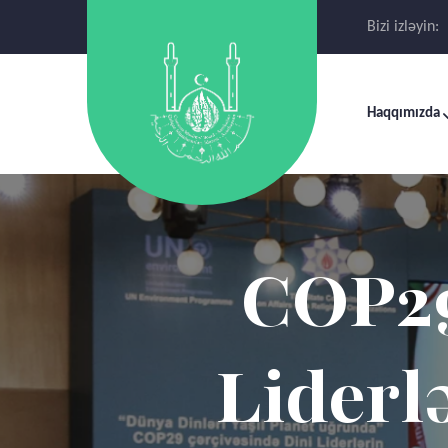
Bizi izləyin:
Haqqımızda
Dinl
Əmə