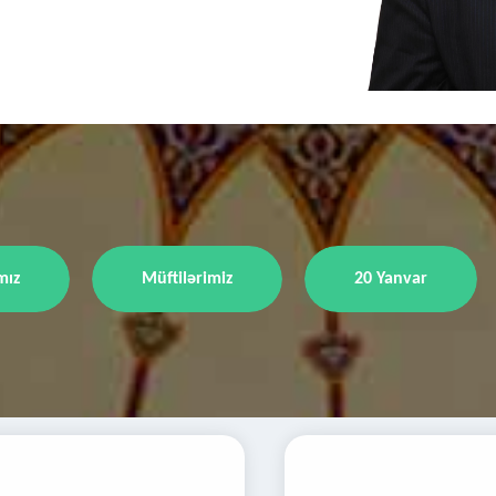
mız
Müftilərimiz
20 Yanvar