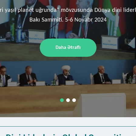
səlmanları İdarəsi beynəlxalq əlaqələrini hər zaman 
n maraq və mənafelərinə, dövlətin strateji xəttinə uy