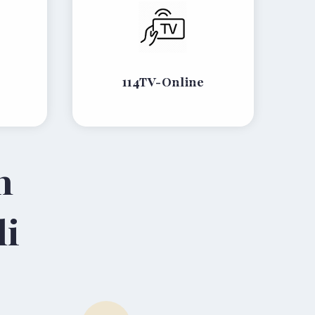
114TV-Online
m
li