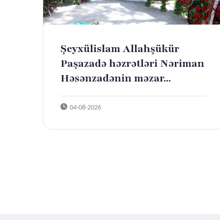
Şeyxülislam Allahşükür
Paşazadə həzrətləri Nəriman
Həsənzadənin məzar...
04-08-2026