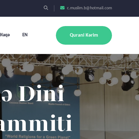
c.muslim.b@hotmail.com
Əlaqə
EN
Qurani Kərim
oq Və
sesi