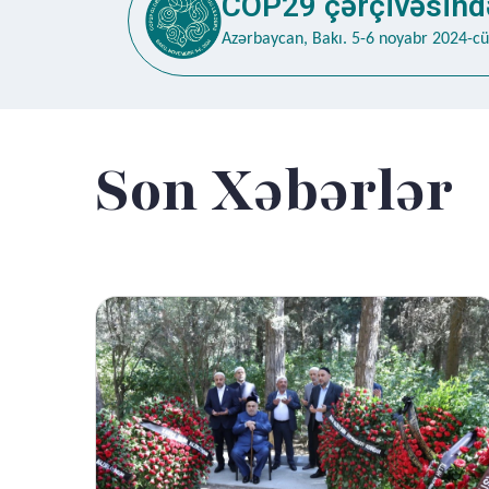
COP29 çərçivəsində
Azərbaycan, Bakı. 5-6 noyabr 2024-cü 
Son Xəbərlər