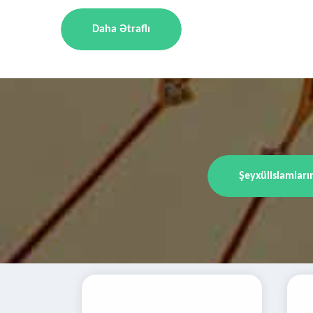
Daha Ətraflı
Şeyxülislamları