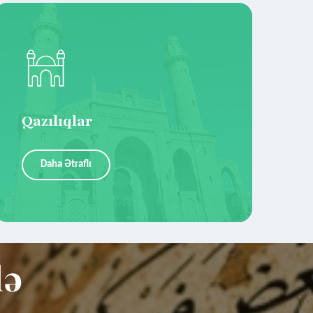
Qazılıqlar
Daha Ətraflı
lə