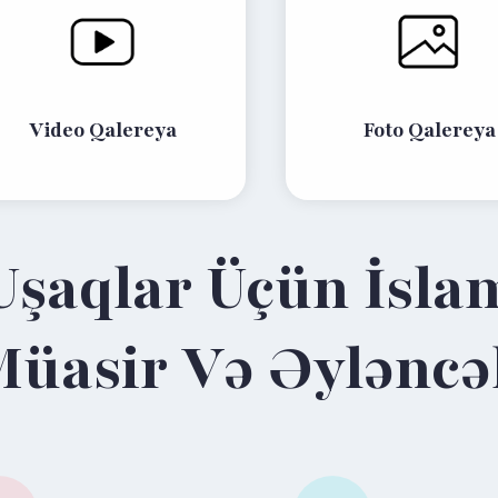
Video Qalereya
Foto Qalereya
Uşaqlar Üçün İsla
üasir Və Əyləncə