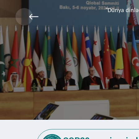
Qafqaz Mü
dövlətini