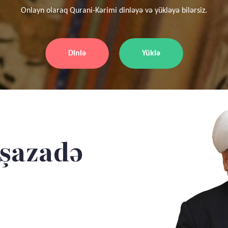
Onlayn olaraq Qurani-Kərimi dinləyə və yükləyə bilərsiz.
Dinlə
Yüklə
şazadə