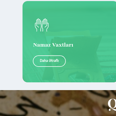
Namaz Vaxtları
Daha Ətraflı
Q