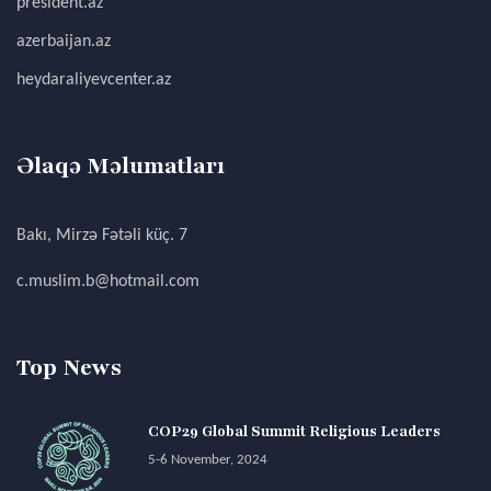
president.az
azerbaijan.az
heydaraliyevcenter.az
Əlaqə Məlumatları
Bakı, Mirzə Fətəli küç. 7
c.muslim.b@hotmail.com
Top News
COP29 Global Summit Religious Leaders
5-6 November, 2024