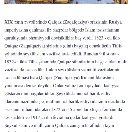
XIX əsrin əvvəllərində Qafqaz (Zaqafqaziya) ərazisinin Rusiya
imperiyasına qatılması ilə əlaqədar bölgədə İslam təsisatlarının
quruluşunda əhəmiyyətli dəyişikliklər baş verdi. 1823 - cü ildə
Qafqaz (Zaqafqaziya) şiələrinə (dini) başçılıq etmək üçün Tiflis
şəhərində şeyxülislam vəzifəsi təsis edildi. Bundan 9 il sonra -
1832-ci ildə Tiflis şəhərində Qafqaz sünnilərinin başçısı olan müfti
vəzifəsi də təsis edilir. Lakin şeyxülislam və müfti vəzifələrinin
təsis edilməsi hələ Qafqaz (Zaqafqaziya) Ruhani İdarəsinin
yaranması demək deyildi. Onlar yalnız fərdi qaydada fəaliyyət
göstərən dini başçılar idilər. Şeyxülislamın rəhbərlik etdiyi
idarənin nəzdində şiə, müftinin rəhbərlik etdiyi idarənin nəzdində
isə sünni ruhani idarələri 1872-ci il 5 aprel tarixli çar fərmanı ilə
təsis edildi və 1917-ci ilin fevralına qədər fəaliyyət göstərdi.
Şeyxülislam və müfti çarın Qafqaz canişini tərəfindən təyin