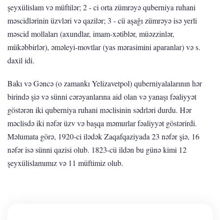
şeyxülislam və müftilər; 2 - ci orta zümrəyə quberniya ruhani
məscidlərinin üzvləri və qazilər; 3 - cü aşağı zümrəyə isə yerli
məscid mollaları (axundlar, imam-xətiblər, müəzzinlər,
mükəbbirlər), əməleyi-movtlar (yas mərasimini aparanlar) və s.
daxil idi.
Bakı və Gəncə (o zamankı Yelizavetpol) quberniyalalarının hər
birində şiə və sünni cərəyanlarına aid olan və yanaşı fəaliyyət
göstərən iki quberniya ruhani məclisinin sədrləri durdu. Hər
məclisdə iki nəfər üzv və başqa məmurlar fəaliyyət göstərirdi.
Məlumata görə, 1920-ci ilədək Zaqafqaziyada 23 nəfər şiə, 16
nəfər isə sünni qazisi olub. 1823-cü ildən bu günə kimi 12
şeyxülislamımız və 11 müftimiz olub.