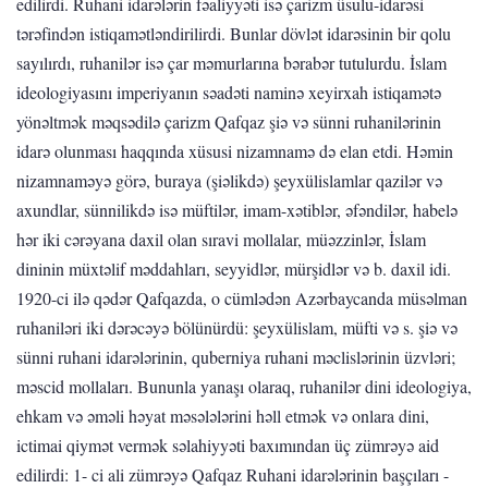
edilirdi. Ruhani idarələrin fəaliyyəti isə çarizm üsulu-idarəsi
tərəfindən istiqamətləndirilirdi. Bunlar dövlət idarəsinin bir qolu
sayılırdı, ruhanilər isə çar məmurlarına bərabər tutulurdu. İslam
ideologiyasını imperiyanın səadəti naminə xeyirxah istiqamətə
yönəltmək məqsədilə çarizm Qafqaz şiə və sünni ruhanilərinin
idarə olunması haqqında xüsusi nizamnamə də elan etdi. Həmin
nizamnaməyə görə, buraya (şiəlikdə) şeyxülislamlar qazilər və
axundlar, sünnilikdə isə müftilər, imam-xətiblər, əfəndilər, habelə
hər iki cərəyana daxil olan sıravi mollalar, müəzzinlər, İslam
dininin müxtəlif məddahları, seyyidlər, mürşidlər və b. daxil idi.
1920-ci ilə qədər Qafqazda, o cümlədən Azərbaycanda müsəlman
ruhaniləri iki dərəcəyə bölünürdü: şeyxülislam, müfti və s. şiə və
sünni ruhani idarələrinin, quberniya ruhani məclislərinin üzvləri;
məscid mollaları. Bununla yanaşı olaraq, ruhanilər dini ideologiya,
ehkam və əməli həyat məsələlərini həll etmək və onlara dini,
ictimai qiymət vermək səlahiyyəti baxımından üç zümrəyə aid
edilirdi: 1- ci ali zümrəyə Qafqaz Ruhani idarələrinin başçıları -