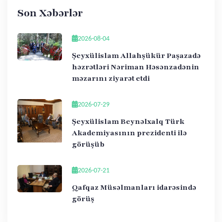
Son Xəbərlər
2026-08-04
Şeyxülislam Allahşükür Paşazadə
həzrətləri Nəriman Həsənzadənin
məzarını ziyarət etdi
2026-07-29
Şeyxülislam Beynəlxalq Türk
Akademiyasının prezidenti ilə
görüşüb
2026-07-21
Qafqaz Müsəlmanları idarəsində
görüş