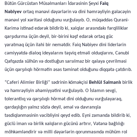
Bütün Gürcüstan Müsəlmanları İdarəsinin Şeyxi
Faiq
Nəbiyev
ortaq mənəvi dəyərlərin və dini həmrəyliyin gələcəyin
mənəvi yol xəritəsi olduğunu vurğulayıb. O, müqəddəs Qurani-
Kərimə istinad edərək bildirib ki, xalqlar arasındakı fərqliliklər
qarşıdurma üçün deyil, bir-birini kəşf edərək ortaq güc
yaratmaq üçün ilahi bir nemətdir. Faiq Nəbiyev dini liderlərin
cəmiyyətdə dialoq ideyalarını təşviq etməli olduqlarını, Cənubi
Qafqazda sülhün və dostluğun sarsılmaz bir qalaya çevrilməsi
üçün qarşılıqlı hörmətin əsas təminat olduğunu diqqətə çatdırıb.
“Caferi Alimler Birliği” sədrinin köməkçisi
Behlül Salmanlı
birlik
və həmrəyliyin əhəmiyyətini vurğulayıb. O İslamın sevgi,
tolerantlıq və qarşılıqlı hörmət dini olduğunu vurğulayaraq,
qardaşlığın yalnız sözlə deyil, əməl və davranışla
təsdiqlənməsinin vacibliyini qeyd edib. Eyni zamanda bildirib ki,
güclü iman və birlik xalqların gücünü artırır, Vətənə bağlılığı
möhkəmləndirir və milli dəyərlərin qorunmasında mühüm rol