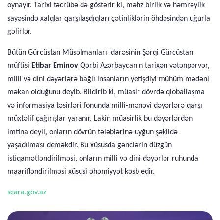
oynayır. Tarixi təcrübə də göstərir ki, məhz birlik və həmrəylik
sayəsində xalqlar qarşılaşdıqları çətinliklərin öhdəsindən uğurla
gəlirlər.
Bütün Gürcüstan Müsəlmanları İdarəsinin Şərqi Gürcüstan
müftisi
Etibar Eminov
Qərbi Azərbaycanın tarixən vətənpərvər,
milli və dini dəyərlərə bağlı insanların yetişdiyi mühüm mədəni
məkan olduğunu deyib. Bildirib ki, müasir dövrdə qloballaşma
və informasiya təsirləri fonunda milli-mənəvi dəyərlərə qarşı
müxtəlif çağırışlar yaranır. Lakin müasirlik bu dəyərlərdən
imtina deyil, onların dövrün tələblərinə uyğun şəkildə
yaşadılması deməkdir. Bu xüsusda gənclərin düzgün
istiqamətləndirilməsi, onların milli və dini dəyərlər ruhunda
maarifləndirilməsi xüsusi əhəmiyyət kəsb edir.
scara.gov.az