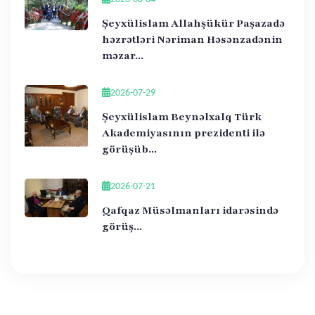
Şeyxülislam Allahşükür Paşazadə
həzrətləri Nəriman Həsənzadənin
məzar...
2026-07-29
Şeyxülislam Beynəlxalq Türk
Akademiyasının prezidenti ilə
görüşüb...
2026-07-21
Qafqaz Müsəlmanları idarəsində
görüş...