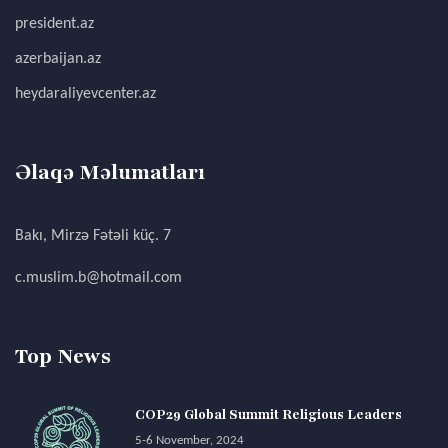
president.az
azerbaijan.az
heydaraliyevcenter.az
Əlaqə Məlumatları
Bakı, Mirzə Fətəli küç. 7
c.muslim.b@hotmail.com
Top News
COP29 Global Summit Religious Leaders
5-6 November, 2024