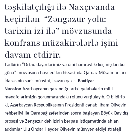
təşkilatçılığı ilə Naxçıvanda
keçirilən “Zəngəzur yolu:
tarixin izi ilə” mövzusunda
konfrans müzakirələrlə işini
davam etdirir.
Tədbirin “Ortaq dəyərlərimiz və dini həmrəylik: keçmişdən bu
günə” mövzusuna həsr edilən hissəsində Qafqaz Müsəlmanları
İdarəsinin sədr müavini, İrəvan qazısı
Bəxtiyar
Nəcəfov
Azərbaycanın qazandığı tarixi qələbələrin milli
mənafelərimizin qorunmasındakı rolunu vurğulayıb. O bildirib
ki, Azərbaycan Respublikasının Prezidenti cənab İlham Əliyevin
rəhbərliyi ilə Qarabağ zəfərindən sonra başlayan Böyük Qayıdış
prosesi və Zəngəzur dəhlizinin bərpası istiqamətində atılan
addımlar Ulu Öndər Heydər Əliyevin müəyyən etdiyi strateji