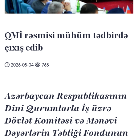
QMİ rəsmisi mühüm tədbirdə
çıxış edib
2026-05-04
765
Azərbaycan Respublikasının
Dini Qurumlarla İş üzrə
Dövlət Komitəsi və Mənəvi
Dəyərlərin Təbliği Fondunun