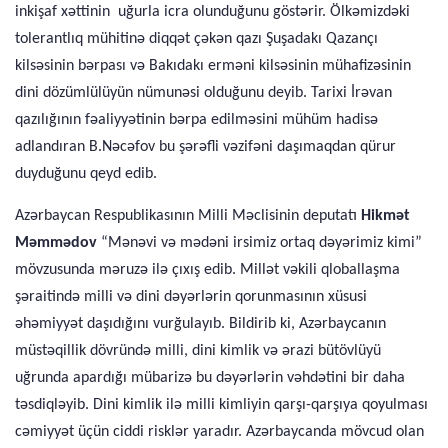
inkişaf xəttinin uğurla icra olunduğunu göstərir. Ölkəmizdəki
tolerantlıq mühitinə diqqət çəkən qazı Şuşadakı Qazançı
kilsəsinin bərpası və Bakıdakı erməni kilsəsinin mühafizəsinin
dini dözümlülüyün nümunəsi olduğunu deyib. Tarixi İrəvan
qazılığının fəaliyyətinin bərpa edilməsini mühüm hadisə
adlandıran B.Nəcəfov bu şərəfli vəzifəni daşımaqdan qürur
duyduğunu qeyd edib.
Azərbaycan Respublikasının Milli Məclisinin deputatı
Hikmət
Məmmədov
“Mənəvi və mədəni irsimiz ortaq dəyərimiz kimi”
mövzusunda məruzə ilə çıxış edib. Millət vəkili qloballaşma
şəraitində milli və dini dəyərlərin qorunmasının xüsusi
əhəmiyyət daşıdığını vurğulayıb. Bildirib ki, Azərbaycanın
müstəqillik dövründə milli, dini kimlik və ərazi bütövlüyü
uğrunda apardığı mübarizə bu dəyərlərin vəhdətini bir daha
təsdiqləyib. Dini kimlik ilə milli kimliyin qarşı-qarşıya qoyulması
cəmiyyət üçün ciddi risklər yaradır. Azərbaycanda mövcud olan