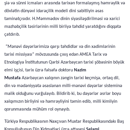
şiə və sünni icmaları arasında tarixən formalaşmış həmrəylik və
dövlətin dünyəvi idarəçilik modeli dini sabitliyin əsas
təminatçısıdır. H.Məmmədov dinin siyasiləşdirilməsi və xarici
məzhəbçilik təsirlərinin milli birliyə təhdid yaratdığını diqqətə
çatdırıb.
“Mənəvi dəyərlərimizə qarşı təhdidlər və din xadimlərinin
tarixi missiyası” mövzusunda çıxış edən AMEA Tarix və
Etnologiya İnstitutunun Qərbi Azərbaycan tarixi şöbəsinin böyük
elmi işçisi, tarix üzrə fəlsəfə doktoru
Nazim
Mustafa
Azərbaycan xalqının zəngin tarixi keçmişə, ortaq dil,
din və mədəniyyətə əsaslanan milli-mənəvi dəyərlər sisteminə
malik olduğunu vurğulayıb. Bildirib ki, bu dəyərlər əsrlər boyu
xalqımızın birliyini və həmrəyliyini təmin edib, milli kimliyin
qorunmasında mühüm rol oynayıb.
Türkiyə Respublikasının Naxçıvan Muxtar Respublikasındakı Baş
Konsulluğunun Din Xidmətləri üzrə attaşesi
Selami