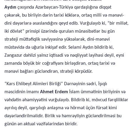
Aydın
çıxışında Azərbaycan-Türkiyə qardaşlığına diqqət
çəkərək, bu birliyin dərin tarixi köklərə, ortaq milli və mənəvi-
dini dəyərlərə əsaslandığını qeyd edib. Vurğulayıb ki, “bir millət,
iki dövlət” prinsipi üzərində qurulan münasibətlər bu gün
strateji müttəfiqlik səviyyəsinə yüksələrək, dini-mənəvi
müstəvidə də uğurla inkişaf edir.
Selami Aydın bildirib ki,
Zəngəzur dəhlizi yalnız iqtisadi və nəqliyyat layihəsi deyil, eyni
zamanda böyük bir coğrafiyanı birləşdirən, ortaq tarixi və
mənəvi bağları gücləndirən, strateji körpüdür.
“Kars Ehlibeyt Alimleri Birliği” Dərnəyinin sədri, İşıqlı
məscidinin imamı
Ahmet Erdem
İslam ümmətinin birliyinin və
vəhdətin əhəmiyyətini vurğulayıb. Bildirib ki, mövcud fərqliliklər
ayrılıq deyil, qarşılıqlı anlaşma və hörmət üçün fürsət kimi
dəyərləndirilməlidir. Birlik və həmrəyliyin gücləndirilməsi bu
günün ən aktual vəzifələrindən biridir.