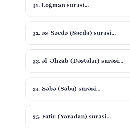
31. Loğman surəsi...
32. əs-Səcdə (Səcdə) surəsi...
33. əl-Əhzab (Dəstələr) surəsi...
34. Səbə (Səba) surəsi...
35. Fatir (Yaradan) surəsi...