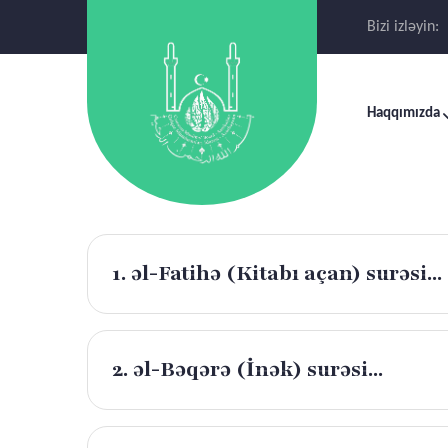
Bizi izləyin:
Haqqımızda
1. əl-Fatihə (Kitabı açan) surəsi...
2. əl-Bəqərə (İnək) surəsi...