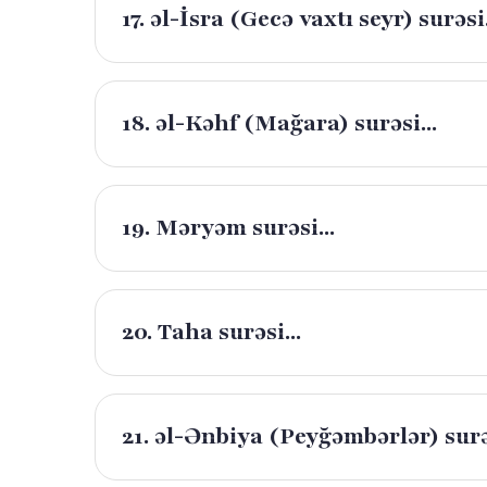
17. əl-İsra (Gecə vaxtı seyr) surəsi.
18. əl-Kəhf (Mağara) surəsi...
19. Məryəm surəsi...
20. Taha surəsi...
21. əl-Ənbiya (Peyğəmbərlər) surəs