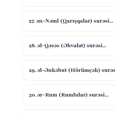
27. ən-Nəml (Qarışqalar) surəsi...
28. əl-Qəsəs (Əhvalat) surəsi...
29. əl-Ənkəbut (Hörümçək) surəsi
30. ər-Rum (Rumlular) surəsi...