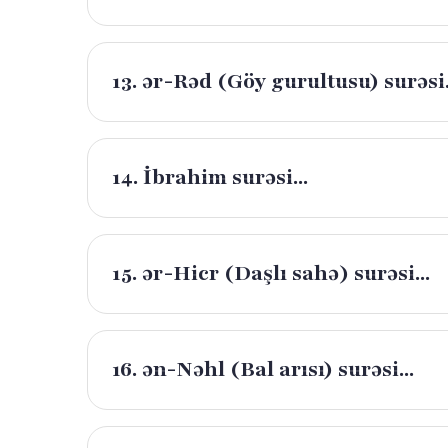
13. ər-Rəd (Göy gurultusu) surəsi.
14. İbrahim surəsi...
15. ər-Hicr (Daşlı sahə) surəsi...
16. ən-Nəhl (Bal arısı) surəsi...