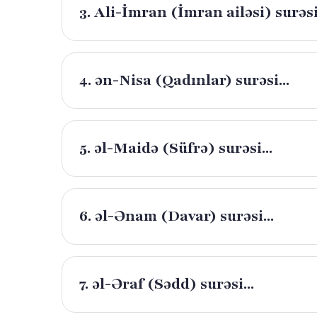
3. Ali-İmran (İmran ailəsi) surəsi.
4. ən-Nisa (Qadınlar) surəsi...
5. əl-Maidə (Süfrə) surəsi...
6. əl-Ənam (Davar) surəsi...
7. əl-Əraf (Sədd) surəsi...