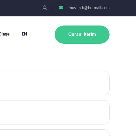
c.muslim.b@hotmail.com
Əlaqə
EN
Qurani Kərim