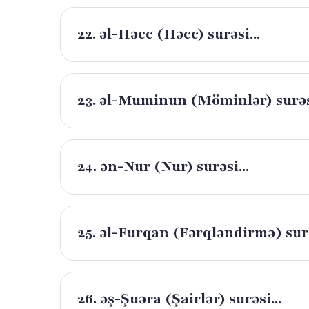
22. əl-Həcc (Həcc) surəsi...
23. əl-Muminun (Möminlər) surəsi
24. ən-Nur (Nur) surəsi...
25. əl-Furqan (Fərqləndirmə) surə
26. əş-Şuəra (Şairlər) surəsi...