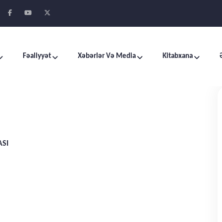
Fəaliyyət
Xəbərlər Və Media
Kitabxana
ASI