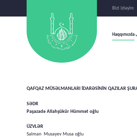
Bizi izləyin:
Haqqımızda
QAFQAZ MÜSƏLMANLARI İDARƏSİNİN QAZILAR ŞUR
SƏDR
Paşazadə Allahşükür Hümmət oğlu
ÜZVLƏR
Salman Musayev Musa oğlu