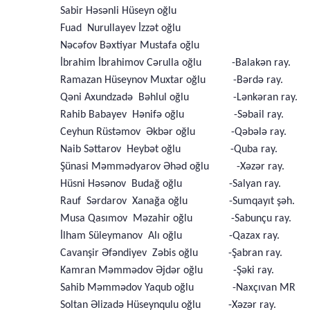
Sabir Həsənli Hüseyn oğlu
Fuad Nurullayev İzzət oğlu
Nəcəfov Bəxtiyar Mustafa oğlu
İbrahim İbrahimov Cərulla oğlu -Balakən ray.
Ramazan Hüseynov Muxtar oğlu -Bərdə ray.
Qəni Axundzadə Bəhlul oğlu -Lənkəran ray.
Rahib Babayev Hənifə oğlu -Səbail ray.
Ceyhun Rüstəmov Əkbər oğlu -Qəbələ ray.
Naib Səttarov Heybət oğlu -Quba ray.
Şünasi Məmmədyarov Əhəd oğlu -Xəzər ray.
Hüsni Həsənov Budağ oğlu -Salyan ray.
Rauf Sərdarov Xanağa oğlu -Sumqayıt şəh.
Musa Qasımov Məzahir oğlu -Sabunçu ray.
İlham Süleymanov Alı oğlu -Qazax ray.
Cavanşir Əfəndiyev Zəbis oğlu -Şabran ray.
Kamran Məmmədov Əjdər oğlu -Şəki ray.
Sahib Məmmədov Yaqub oğlu -Naxçıvan MR
Soltan Əlizadə Hüseynqulu oğlu -Xəzər ray.