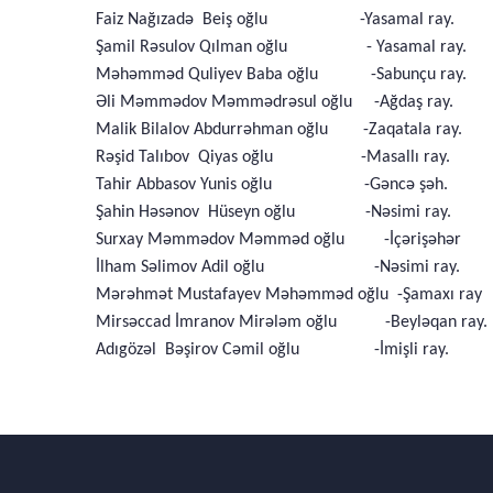
Faiz Nağızadə Beiş oğlu -Yasamal ray.
Şamil Rəsulov Qılman oğlu - Yasamal ray.
Məhəmməd Quliyev Baba oğlu -Sabunçu ray.
Əli Məmmədov Məmmədrəsul oğlu -Ağdaş ray.
Malik Bilalov Abdurrəhman oğlu -Zaqatala ray.
Rəşid Talıbov Qiyas oğlu -Masallı ray.
Tahir Abbasov Yunis oğlu -Gəncə şəh.
Şahin Həsənov Hüseyn oğlu -Nəsimi ray.
Surxay Məmmədov Məmməd oğlu -İçərişəhər
İlham Səlimov Adil oğlu -Nəsimi ray.
Mərəhmət Mustafayev Məhəmməd oğlu -Şamaxı ray
Mirsəccad İmranov Mirələm oğlu -Beyləqan ray.
Adıgözəl Bəşirov Cəmil oğlu -İmişli ray.