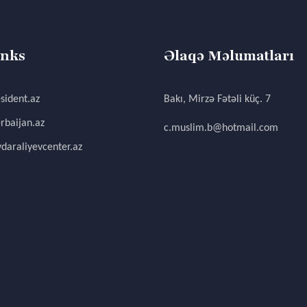
inks
Əlaqə Məlumatları
sident.az
Bakı, Mirzə Fətəli küç. 7
rbaijan.az
c.muslim.b@hotmail.com
daraliyevcenter.az