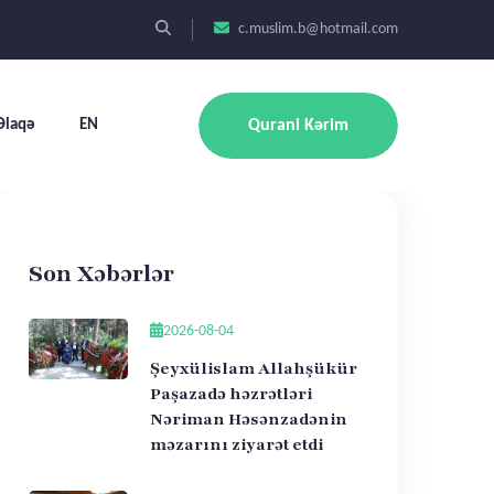
c.muslim.b@hotmail.com
Əlaqə
EN
Qurani Kərim
Son Xəbərlər
2026-08-04
Şeyxülislam Allahşükür
Paşazadə həzrətləri
Nəriman Həsənzadənin
məzarını ziyarət etdi