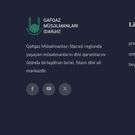
L
pre
Qafqaz Müsəlmanları İdarəsi regionda
aze
yaşayan müsəlmanların dini qurumlarını
özündə birləşdirən tarixi, İslam dini ali
hey
mərkəzdir.