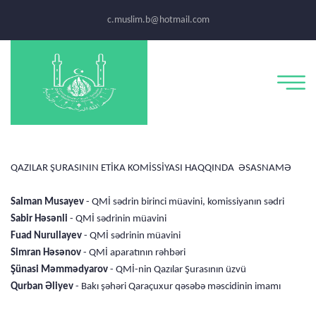
c.muslim.b@hotmail.com
QAZILAR ŞURASININ ETİKA KOMİSSİYASI HAQQINDA ƏSASNAMƏ
Salman Musayev
- QMİ sədrin birinci müavini, komissiyanın sədri
Sabir Həsənli
- QMİ sədrinin müavini
Fuad Nurullayev
- QMİ sədrinin müavini
Simran Həsənov
- QMİ aparatının rəhbəri
Şünasi Məmmədyarov
- QMİ-nin Qazılar Şurasının üzvü
Qurban Əliyev
- Bakı şəhəri Qaraçuxur qəsəbə məscidinin imamı