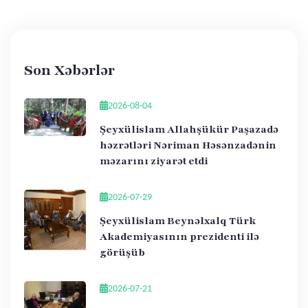
Son Xəbərlər
2026-08-04
Şeyxülislam Allahşükür Paşazadə
həzrətləri Nəriman Həsənzadənin
məzarını ziyarət etdi
2026-07-29
Şeyxülislam Beynəlxalq Türk
Akademiyasının prezidenti ilə
görüşüb
2026-07-21