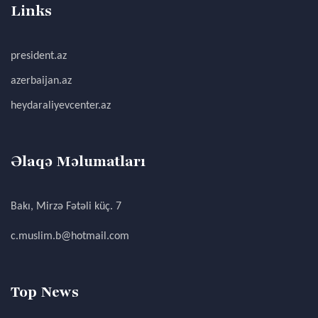
Links
president.az
azerbaijan.az
heydaraliyevcenter.az
Əlaqə Məlumatları
Bakı, Mirzə Fətəli küç. 7
c.muslim.b@hotmail.com
Top News