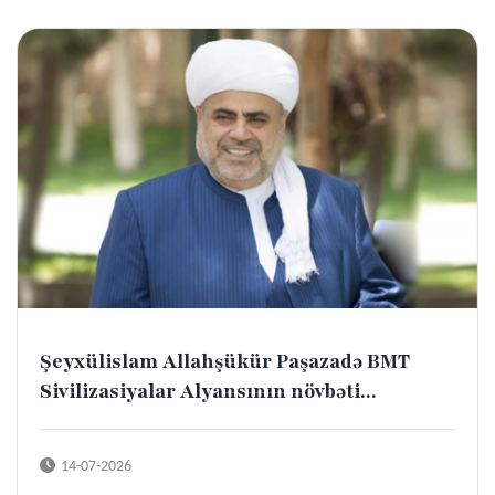
Şeyxülislam Allahşükür Paşazadə BMT
Sivilizasiyalar Alyansının növbəti...
14-07-2026