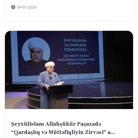
09-07-2026
Şeyxülislam Allahşükür Paşazadə
“Qardaşlıq və Müttəfiqliyin Zirvəsi” a...