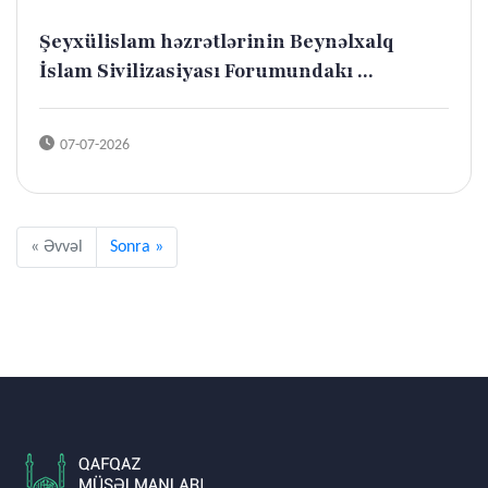
Şeyxülislam həzrətlərinin Beynəlxalq
İslam Sivilizasiyası Forumundakı ...
07-07-2026
« Əvvəl
Sonra »