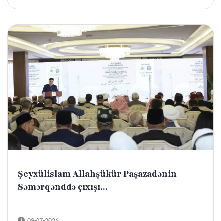
Şeyxülislam Allahşükür Paşazadənin
Səmərqənddə çıxışı...
09-07-2026