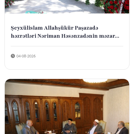
Şeyxülislam Allahşükür Paşazadə
həzrətləri Nəriman Həsənzadənin məzar...
04-08-2026