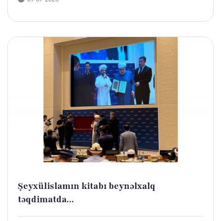
Şeyxülislamın kitabı beynəlxalq
təqdimatda...