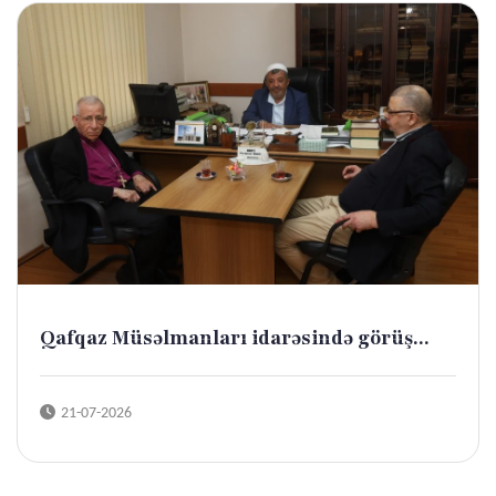
Qafqaz Müsəlmanları idarəsində görüş...
21-07-2026