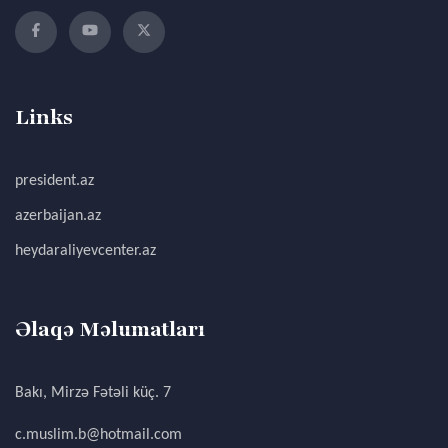
Links
president.az
azerbaijan.az
heydaraliyevcenter.az
Əlaqə Məlumatları
Bakı, Mirzə Fətəli küç. 7
c.muslim.b@hotmail.com