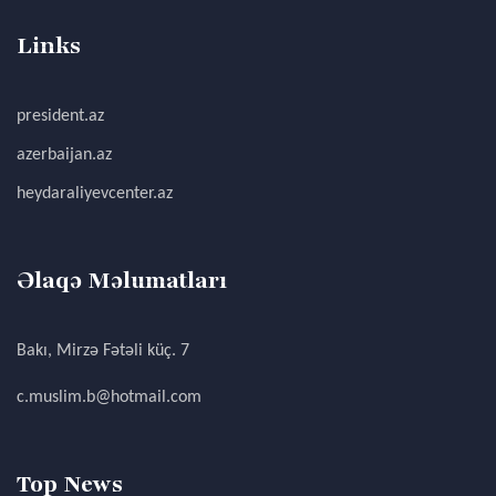
Links
president.az
azerbaijan.az
heydaraliyevcenter.az
Əlaqə Məlumatları
Bakı, Mirzə Fətəli küç. 7
c.muslim.b@hotmail.com
Top News