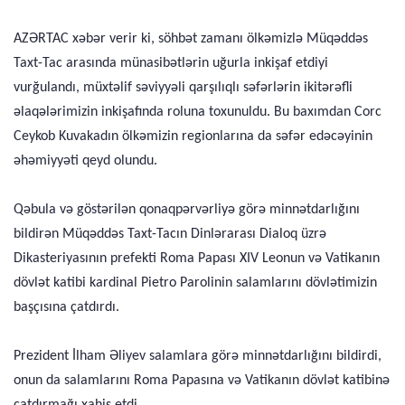
AZƏRTAC xəbər verir ki, söhbət zamanı ölkəmizlə Müqəddəs
Taxt-Tac arasında münasibətlərin uğurla inkişaf etdiyi
vurğulandı, müxtəlif səviyyəli qarşılıqlı səfərlərin ikitərəfli
əlaqələrimizin inkişafında roluna toxunuldu. Bu baxımdan Corc
Ceykob Kuvakadın ölkəmizin regionlarına da səfər edəcəyinin
əhəmiyyəti qeyd olundu.
Qəbula və göstərilən qonaqpərvərliyə görə minnətdarlığını
bildirən Müqəddəs Taxt-Tacın Dinlərarası Dialoq üzrə
Dikasteriyasının prefekti Roma Papası XIV Leonun və Vatikanın
dövlət katibi kardinal Pietro Parolinin salamlarını dövlətimizin
başçısına çatdırdı.
Prezident İlham Əliyev salamlara görə minnətdarlığını bildirdi,
onun da salamlarını Roma Papasına və Vatikanın dövlət katibinə
çatdırmağı xahiş etdi.