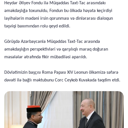
Heydər Əliyev Fondu ilə Müqəddəs Taxt-Tac arasındakı
əməkdaşlığa toxunuldu, Fondun bu ölkədə həyata keçirdiyi
layihələrin mədəni irsin qorunması və dinlərarası dialoqun
təşviqi baxımından rolu qeyd edildi.
Görüşdə Azərbaycanla Müqəddəs Taxt-Tac arasında
əməkdaşlığın perspektivləri və qarşılıqlı maraq doğuran
məsələlər ətrafında fikir mübadiləsi aparıldı.
Dövlətimizin başçısı Roma Papası XIV Leonun ölkəmizə səfərə
dəvəti ilə bağlı məktubunu Corc Ceykob Kuvakada təqdim etdi.