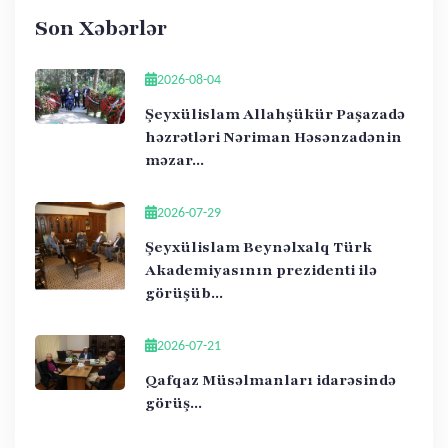
Son Xəbərlər
2026-08-04
Şeyxülislam Allahşükür Paşazadə
həzrətləri Nəriman Həsənzadənin
məzar...
2026-07-29
Şeyxülislam Beynəlxalq Türk
Akademiyasının prezidenti ilə
görüşüb...
2026-07-21
Qafqaz Müsəlmanları idarəsində
görüş...