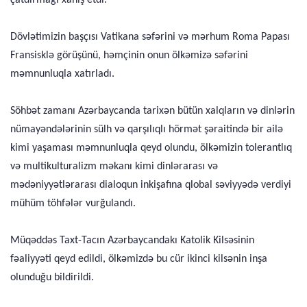
Dövlətimizin başçısı Vatikana səfərini və mərhum Roma Papası
Fransisklə görüşünü, həmçinin onun ölkəmizə səfərini
məmnunluqla xatırladı.
Söhbət zamanı Azərbaycanda tarixən bütün xalqların və dinlərin
nümayəndələrinin sülh və qarşılıqlı hörmət şəraitində bir ailə
kimi yaşaması məmnunluqla qeyd olundu, ölkəmizin tolerantlıq
və multikulturalizm məkanı kimi dinlərarası və
mədəniyyətlərarası dialoqun inkişafına qlobal səviyyədə verdiyi
mühüm töhfələr vurğulandı.
Müqəddəs Taxt-Tacın Azərbaycandakı Katolik Kilsəsinin
fəaliyyəti qeyd edildi, ölkəmizdə bu cür ikinci kilsənin inşa
olunduğu bildirildi.