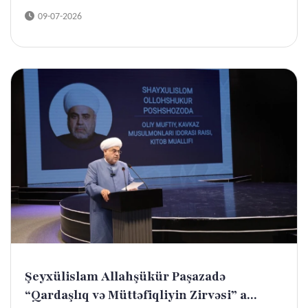
09-07-2026
Şeyxülislam Allahşükür Paşazadə
“Qardaşlıq və Müttəfiqliyin Zirvəsi” a...