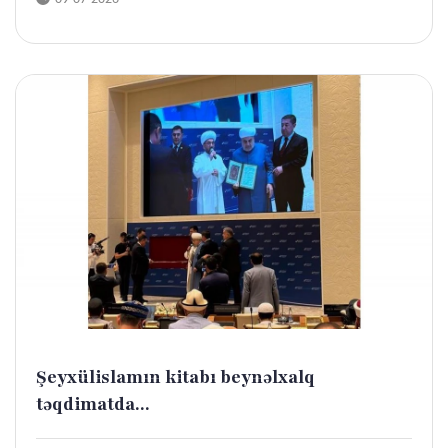
Şeyxülislamın kitabı beynəlxalq
təqdimatda...