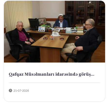
Qafqaz Müsəlmanları idarəsində görüş...
21-07-2026