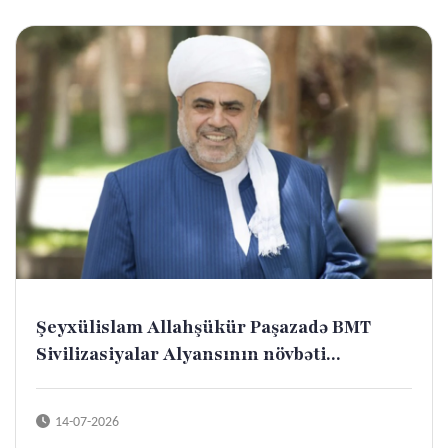
Şeyxülislam Allahşükür Paşazadə BMT
Sivilizasiyalar Alyansının növbəti...
14-07-2026