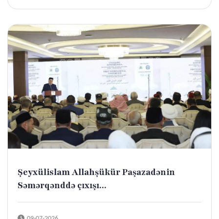
Şeyxülislam Allahşükür Paşazadənin
Səmərqənddə çıxışı...
09-07-2026