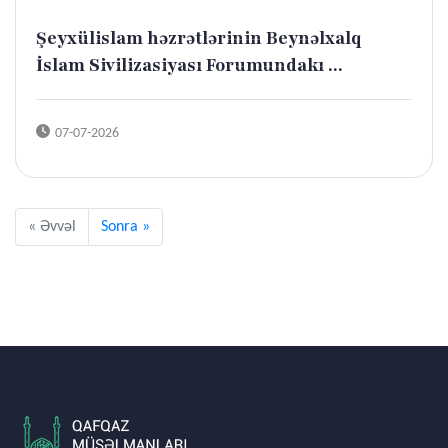
Şeyxülislam həzrətlərinin Beynəlxalq
İslam Sivilizasiyası Forumundakı ...
07-07-2026
« Əvvəl
Sonra »