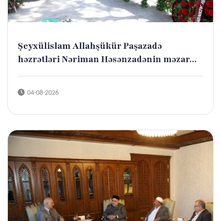
Şeyxülislam Allahşükür Paşazadə
həzrətləri Nəriman Həsənzadənin məzar...
04-08-2026