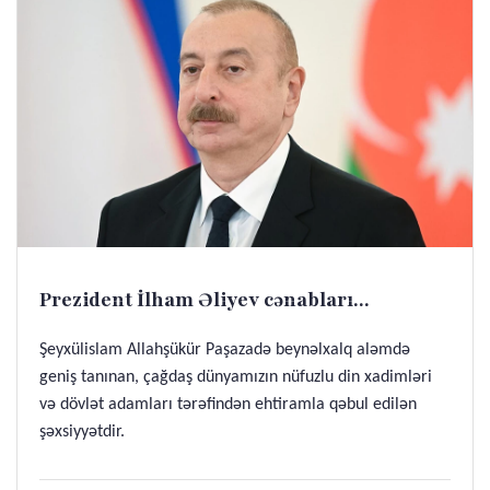
Prezident İlham Əliyev cənabları...
Şeyxülislam Allahşükür Paşazadə beynəlxalq aləmdə
geniş tanınan, çağdaş dünyamızın nüfuzlu din xadimləri
və dövlət adamları tərəfindən ehtiramla qəbul edilən
şəxsiyyətdir.