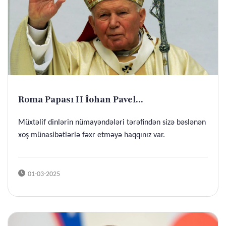
Roma Papası II İohan Pavel...
Müxtəlif dinlərin nümayəndələri tərəfindən sizə bəslənən
xoş münasibətlərlə fəxr etməyə haqqınız var.
01-03-2025