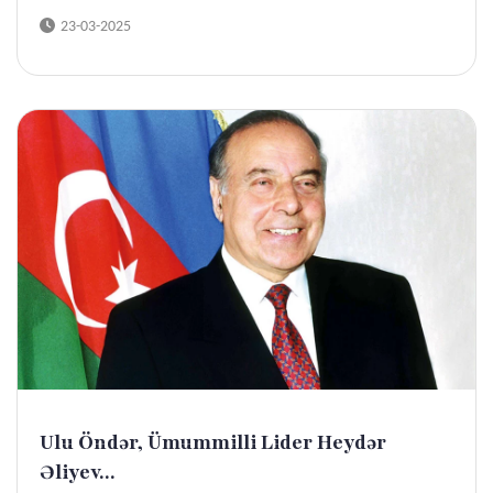
23-03-2025
Ulu Öndər, Ümummilli Lider Heydər
Əliyev...