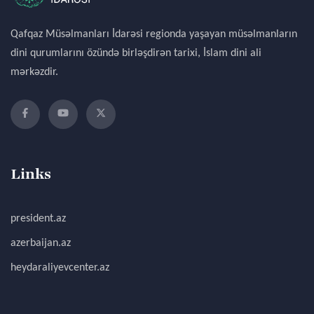
Qafqaz Müsəlmanları İdarəsi regionda yaşayan müsəlmanların
dini qurumlarını özündə birləşdirən tarixi, İslam dini ali
mərkəzdir.
Links
president.az
azerbaijan.az
heydaraliyevcenter.az