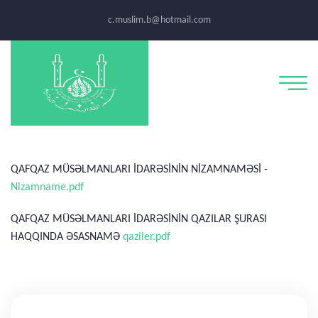
c.muslim.b@hotmail.com
QAFQAZ MÜSƏLMANLARI İDARƏSİNİN NİZAMNAMƏSİ -
Nizamname.pdf
QAFQAZ MÜSƏLMANLARI İDARƏSİNİN QAZILAR ŞURASI
HAQQINDA ƏSASNAMƏ
qaziler.pdf