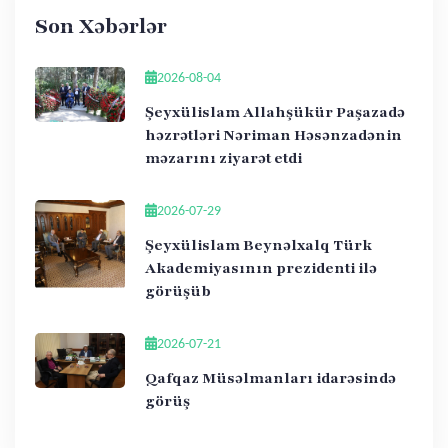
Son Xəbərlər
2026-08-04
Şeyxülislam Allahşükür Paşazadə
həzrətləri Nəriman Həsənzadənin
məzarını ziyarət etdi
2026-07-29
Şeyxülislam Beynəlxalq Türk
Akademiyasının prezidenti ilə
görüşüb
2026-07-21
Qafqaz Müsəlmanları idarəsində
görüş