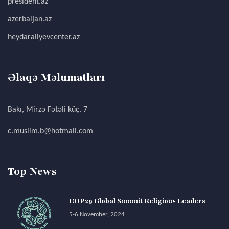
president.az
azerbaijan.az
heydaraliyevcenter.az
Əlaqə Məlumatları
Bakı, Mirzə Fətəli küç. 7
c.muslim.b@hotmail.com
Top News
COP29 Global Summit Religious Leaders
5-6 November, 2024