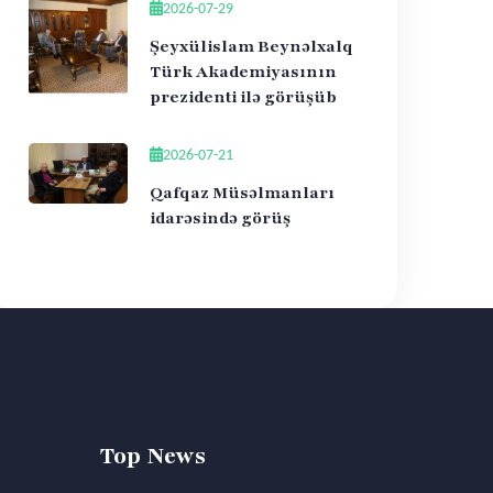
2026-07-29
Şeyxülislam Beynəlxalq
Türk Akademiyasının
prezidenti ilə görüşüb
2026-07-21
Qafqaz Müsəlmanları
idarəsində görüş
Top News