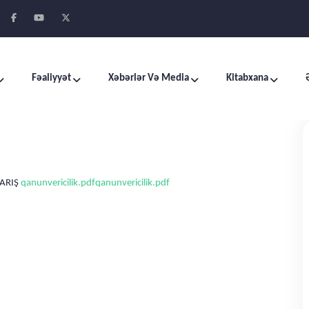
Fəaliyyət
Xəbərlər Və Media
Kitabxana
XARIŞ
qanunvericilik.pdf
qanunvericilik.pdf