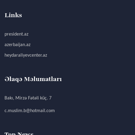
Links
president.az
azerbaijan.az
heydaraliyevcenter.az
Əlaqə Məlumatları
Bakı, Mirzə Fətəli küç. 7
c.muslim.b@hotmail.com
Top News