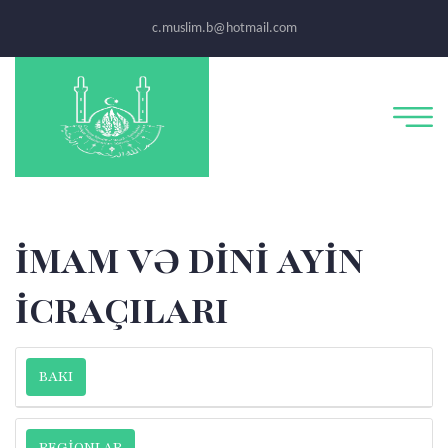
c.muslim.b@hotmail.com
İMAM VƏ DİNİ AYİN
İCRAÇILARI
BAKI
REGİONLAR