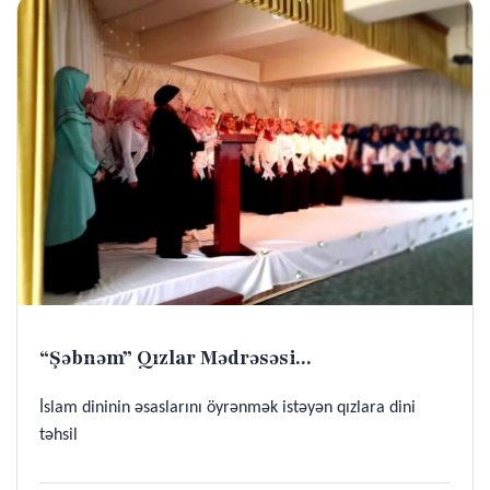
“Şəbnəm” Qızlar Mədrəsəsi...
İslam dininin əsaslarını öyrənmək istəyən qızlara dini
təhsil