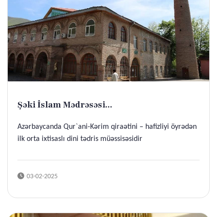
Şəki İslam Mədrəsəsi...
Azərbaycanda Qur`ani-Kərim qiraətini – hafizliyi öyrədən
ilk orta ixtisaslı dini tədris müəssisəsidir
03-02-2025