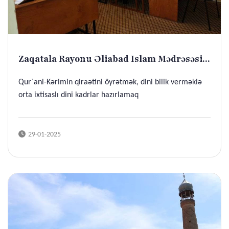
Zaqatala Rayonu Əliabad Islam Mədrəsəsi...
Qur`ani-Kərimin qiraətini öyrətmək, dini bilik verməklə
orta ixtisaslı dini kadrlar hazırlamaq
29-01-2025