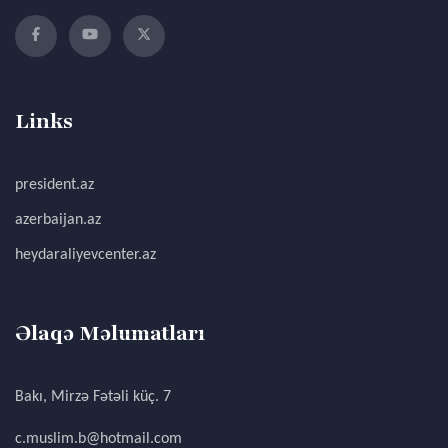
Links
president.az
azerbaijan.az
heydaraliyevcenter.az
Əlaqə Məlumatları
Bakı, Mirzə Fətəli küç. 7
c.muslim.b@hotmail.com