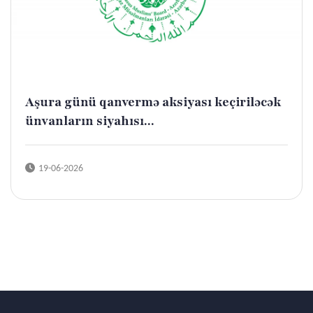
Aşura günü qanvermə aksiyası keçiriləcək
ünvanların siyahısı...
19-06-2026