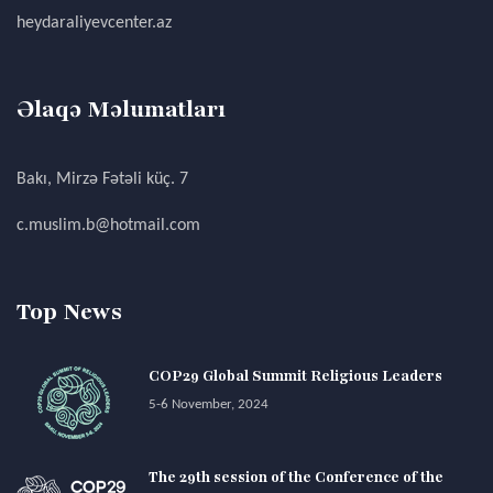
heydaraliyevcenter.az
Əlaqə Məlumatları
Bakı, Mirzə Fətəli küç. 7
c.muslim.b@hotmail.com
Top News
COP29 Global Summit Religious Leaders
5-6 November, 2024
The 29th session of the Conference of the