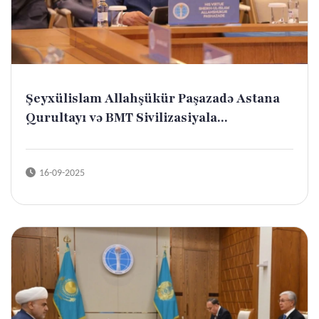
Şeyxülislam Allahşükür Paşazadə Astana
Qurultayı və BMT Sivilizasiyala...
16-09-2025