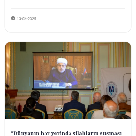
13-08-2025
"Dünyanın hər yerində silahların susması