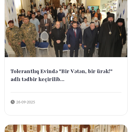
Tolerantlıq Evində "Bir Vətən, bir ürək!"
adlı tədbir keçirilib...
26-09-2025