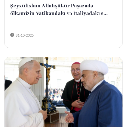
Şeyxülislam Allahşükür Paşazadə
ölkəmizin Vatikandakı və İtaliyadakı s...
31-10-2025