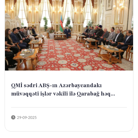
QMİ sədri ABŞ-ın Azərbaycandakı
müvəqqəti işlər vəkili ilə Qarabağ həq...
29-09-2025