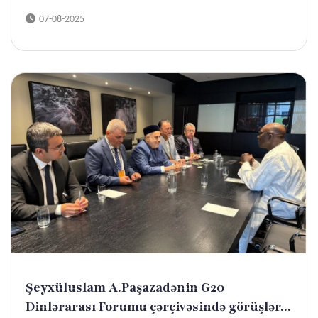
07-08-2025
Şeyxüluslam A.Paşazadənin G20
Dinlərarası Forumu çərçivəsində görüşlər...