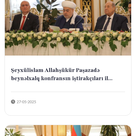
Şeyxülislam Allahşükür Paşazadə
beynəlxalq konfransın iştirakçıları il...
27-05-2025