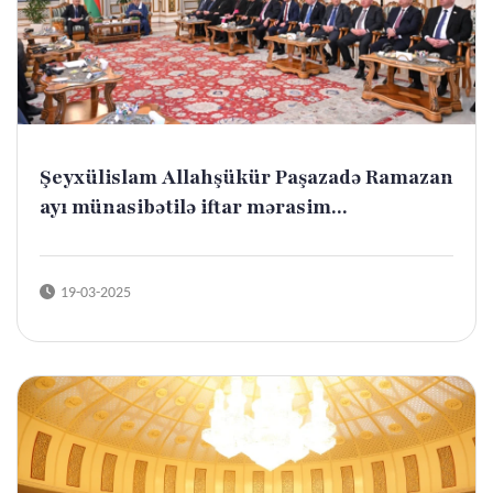
Şeyxülislam Allahşükür Paşazadə Ramazan
ayı münasibətilə iftar mərasim...
19-03-2025