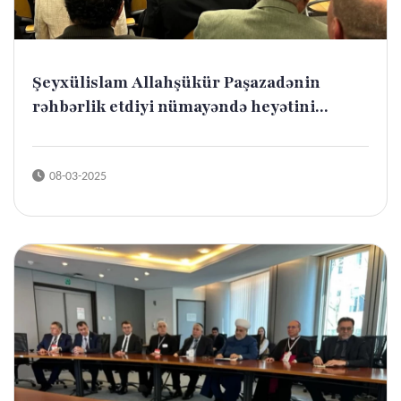
Şeyxülislam Allahşükür Paşazadənin
rəhbərlik etdiyi nümayəndə heyətini...
08-03-2025