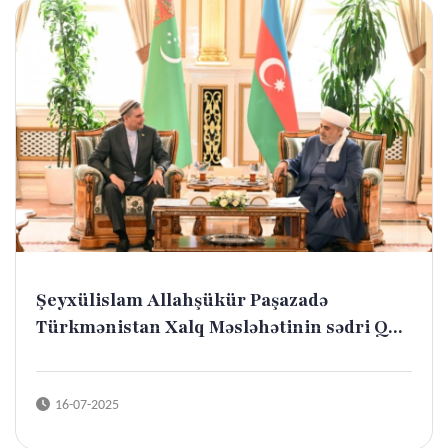
Şeyxülislam Allahşükür Paşazadə
Türkmənistan Xalq Məsləhətinin sədri Q...
16-07-2025