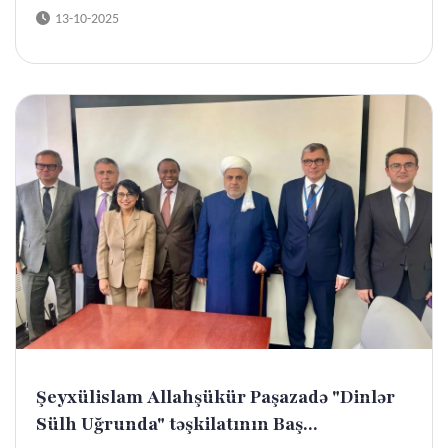
13-10-2025
Şeyxülislam Allahşükür Paşazadə "Dinlər
Sülh Uğrunda" təşkilatının Baş...