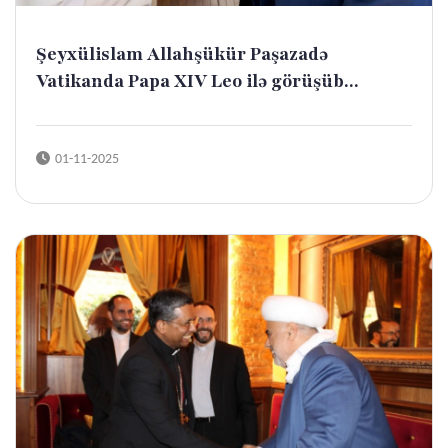
Şeyxülislam Allahşükür Paşazadə
Vatikanda Papa XIV Leo ilə görüşüb...
01-11-2025