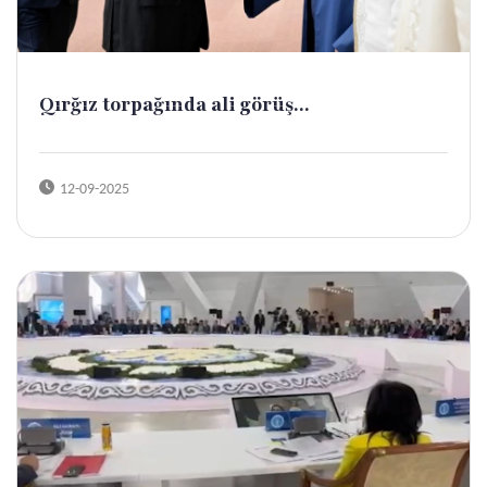
Qırğız torpağında ali görüş...
12-09-2025