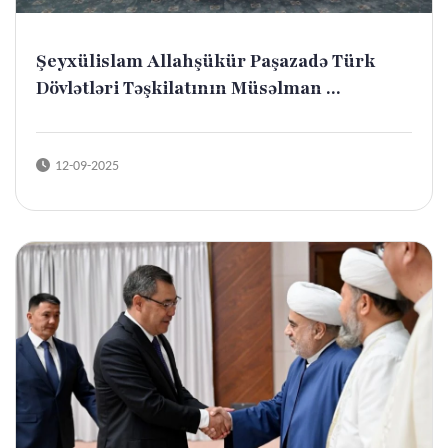
Şeyxülislam Allahşükür Paşazadə Türk
Dövlətləri Təşkilatının Müsəlman ...
12-09-2025