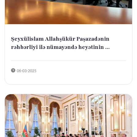
Şeyxülislam Allahşükür Paşazadənin
rəhbərliyi ilə nümayəndə heyətinin ...
06-03-2025