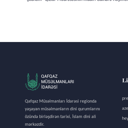
L
pre
Qafqaz Müsəlmanları İdarəsi regionda
aze
yaşayan müsəlmanların dini qurumlarını
özündə birləşdirən tarixi, İslam dini ali
hey
mərkəzdir.