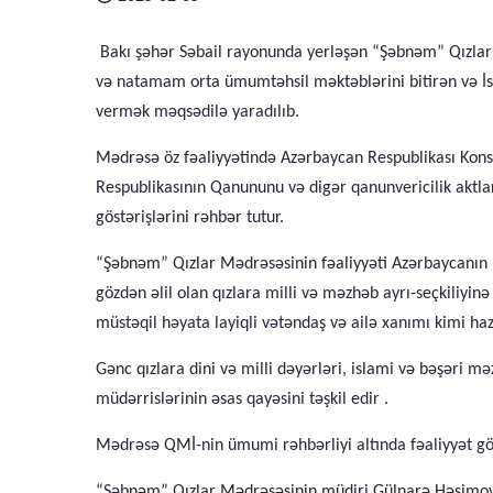
Bakı şəhər Səbail rayonunda yerləşən “Şəbnəm” Qızlar 
və natamam orta ümumtəhsil məktəblərini bitirən və İsla
vermək məqsədilə yaradılıb.
Mədrəsə öz fəaliyyətində Azərbaycan Respublikası Konst
Respublikasının Qanununu və digər qanunvericilik aktl
göstərişlərini rəhbər tutur.
“Şəbnəm” Qızlar Mədrəsəsinin fəaliyyəti Azərbaycanın 
gözdən əlil olan qızlara milli və məzhəb ayrı-seçkiliy
müstəqil həyata layiqli vətəndaş və ailə xanımı kimi ha
Gənc qızlara dini və milli dəyərləri, islami və bəşəri 
müdərrislərinin əsas qayəsini təşkil edir .
Mədrəsə QMİ-nin ümumi rəhbərliyi altında fəaliyyət g
“Şəbnəm” Qızlar Mədrəsəsinin müdiri Gülnarə Həşimov