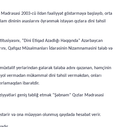
Mədrəsəsi 2003-cü ildən fəaliyyət göstərməyə başlayıb, orta
m dininin əsaslarını öyrənmək istəyən qızlara dini təhsil
itusiyasını, “Dini Etiqad Azadlığı Haqqında” Azərbaycan
arını, Qafqaz Müsəlmanları İdarəsinin Nizamnaməsini tələb və
müxtəlif yerlərindən gələrək tələbə adını qazanan, həmçinin
inə yol vermədən mükəmməl dini təhsil verməkdən, onları
zırlamaqdan ibarətdir.
məziyyətləri geniş təbliğ etmək “Şəbnəm” Qızlar Mədrəsəsi
östərir və ona müəyyən olunmuş qaydada hesabat verir.
adır.