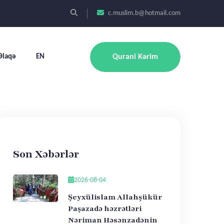
c.muslim.b@hotmail.com
Əlaqə
EN
Qurani Kərim
Son Xəbərlər
2026-08-04
Şeyxülislam Allahşükür
Paşazadə həzrətləri
Nəriman Həsənzadənin