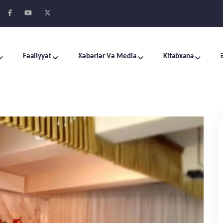
Fəaliyyət
Xəbərlər Və Media
Kitabxana