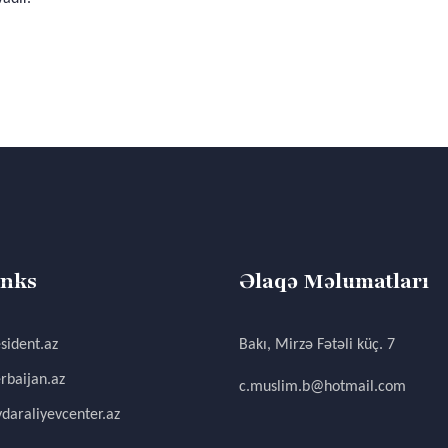
inks
Əlaqə Məlumatları
sident.az
Bakı, Mirzə Fətəli küç. 7
rbaijan.az
c.muslim.b@hotmail.com
daraliyevcenter.az