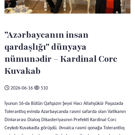
"Azərbaycanın insan
qardaşlığı" dünyaya
nümunədir – Kardinal Corc
Kuvakab
2026-06-16
510
İyunun 16-da Bütün Qafqazın Şeyxi Hacı Allahşükür Paşazadə
Tolerantlıq evində Azərbaycanda rəsmi səfərdə olan Vatikanın
Dinlərarası Dialoq Dikasteriyasının Prefekti Kardinal Corc
Ceykob Kuvakadla görüşdü. Əvvəlcə rəsmi qonağa Tolerantlıq