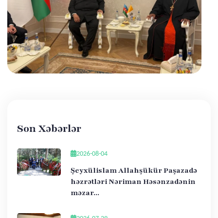
Son Xəbərlər
2026-08-04
Şeyxülislam Allahşükür Paşazadə
həzrətləri Nəriman Həsənzadənin
məzar...