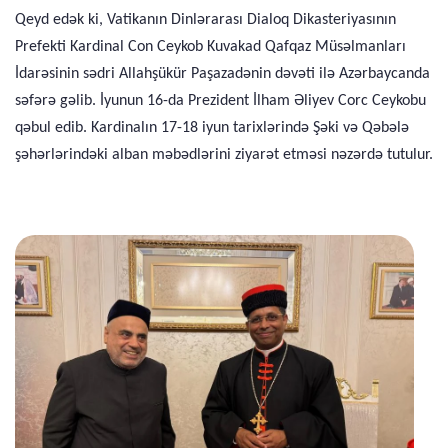
Qeyd edək ki, Vatikanın Dinlərarası Dialoq Dikasteriyasının
Prefekti Kardinal Con Ceykob Kuvakad Qafqaz Müsəlmanları
İdarəsinin sədri Allahşükür Paşazadənin dəvəti ilə Azərbaycanda
səfərə gəlib. İyunun 16-da Prezident İlham Əliyev Corc Ceykobu
qəbul edib. Kardinalın 17-18 iyun tarixlərində Şəki və Qəbələ
şəhərlərindəki alban məbədlərini ziyarət etməsi nəzərdə tutulur.