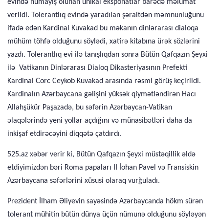
evində nümayiş olunan unikal eksponatlar barədə məlumat
verildi. Tolerantlıq evində yaradılan şəraitdən məmnunluğunu
ifadə edən Kardinal Kuvakad bu məkanın dinlərarası dialoqa
mühüm töhfə olduğunu söylədi, xatirə kitabına ürək sözlərini
yazdı. Tolerantlıq evi ilə tanışlıqdan sonra Bütün Qafqazın Şeyxi
ilə Vatikanın Dinlərarası Dialoq Dikasteriyasının Prefekti
Kardinal Corc Ceykob Kuvakad arasında rəsmi görüş keçirildi.
Kardinalın Azərbaycana gəlişini yüksək qiymətləndirən Hacı
Allahşükür Paşazadə, bu səfərin Azərbaycan-Vatikan
əlaqələrində yeni yollar açdığını və münasibətləri daha da
inkişaf etdirəcəyini diqqətə çatdırdı.
525.az xəbər verir ki, Bütün Qafqazın Şeyxi müstəqillik əldə
etdiyimizdən bəri Roma papaları II İohan Pavel və Fransiskin
Azərbaycana səfərlərini xüsusi olaraq vurğuladı.
Prezident İlham Əliyevin sayəsində Azərbaycanda hökm sürən
tolerant mühitin bütün dünya üçün nümunə olduğunu söyləyən