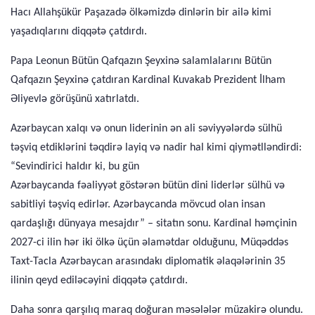
Hacı Allahşükür Paşazadə ölkəmizdə dinlərin bir ailə kimi
yaşadıqlarını diqqətə çatdırdı.
Papa Leonun Bütün Qafqazın Şeyxinə salamlalarını Bütün
Qafqazın Şeyxinə çatdıran Kardinal Kuvakab Prezident İlham
Əliyevlə görüşünü xatırlatdı.
Azərbaycan xalqı və onun liderinin ən ali səviyyələrdə sülhü
təşviq etdiklərini təqdirə layiq və nadir hal kimi qiymətlləndirdi:
“Sevindirici haldır ki, bu gün
Azərbaycanda fəaliyyət göstərən bütün dini liderlər sülhü və
sabitliyi təşviq edirlər. Azərbaycanda mövcud olan insan
qardaşlığı dünyaya mesajdır” – sitatın sonu. Kardinal həmçinin
2027-ci ilin hər iki ölkə üçün əlamətdar olduğunu, Müqəddəs
Taxt-Tacla Azərbaycan arasındakı diplomatik əlaqələrinin 35
ilinin qeyd ediləcəyini diqqətə çatdırdı.
Daha sonra qarşılıq maraq doğuran məsələlər müzakirə olundu.