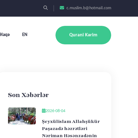
c.muslim.b@hotmail.com
Əlaqə
EN
Qurani Kərim
Son Xəbərlər
2026-08-04
Şeyxülislam Allahşükür
Paşazadə həzrətləri
Nəriman Həsənzadənin