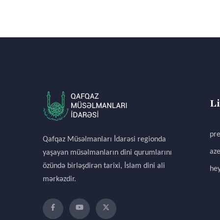
L
pre
Qafqaz Müsəlmanları İdarəsi regionda
aze
yaşayan müsəlmanların dini qurumlarını
özündə birləşdirən tarixi, İslam dini ali
hey
mərkəzdir.