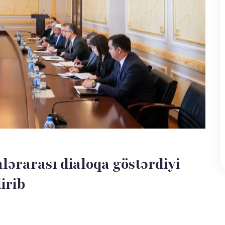
ərarası dialoqa göstərdiyi
irib