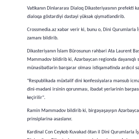
Vatikanın Dinlərarası Dialoq Dikasteriyasının prefekti
dialoqa göstərdiyi dəstəyi yüksək qiymətləndirib.
Crossmedia.az xəbər verir ki, bunu o, Dini Qurumlarla
zamanı bildirib.
Dikasteriyanın İslam Bürosunun rəhbəri Ata Laurent Ba
Məmmədov bildirib ki, Azərbaycan regionda dayanıqlı sül
münasibətlərin bərqərar olması istiqamətində ardıcıl sə
"Respublikada müxtəlif dini konfessiyalara mənsub icmala
dini-mədəni irsinin qorunması, ibadət yerlərinin bərpas
keçirilir".
Ramin Məmmədov bildirib ki, birgəyaşayışın Azərbaycan 
prinsiplərinə əsaslanır.
Kardinal Con Ceykob Kuvakad ötən il Dini Qurumlarla İş