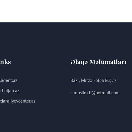
inks
Əlaqə Məlumatları
sident.az
Bakı, Mirzə Fətəli küç. 7
rbaijan.az
c.muslim.b@hotmail.com
daraliyevcenter.az