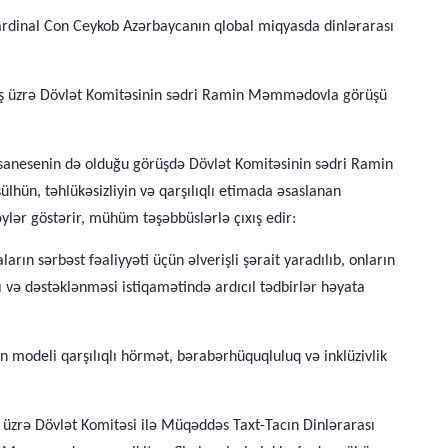
 kardinal Con Ceykob Azərbaycanın qlobal miqyasda dinlərarası
 İş üzrə Dövlət Komitəsinin sədri Ramin Məmmədovla görüşü
sanesenin də olduğu görüşdə Dövlət Komitəsinin sədri Ramin
hün, təhlükəsizliyin və qarşılıqlı etimada əsaslanan
ylər göstərir, mühüm təşəbbüslərlə çıxış edir:
rın sərbəst fəaliyyəti üçün əlverişli şərait yaradılıb, onların
ı və dəstəklənməsi istiqamətində ardıcıl tədbirlər həyata
modeli qarşılıqlı hörmət, bərabərhüquqluluq və inklüzivlik
 üzrə Dövlət Komitəsi ilə Müqəddəs Taxt-Tacın Dinlərarası