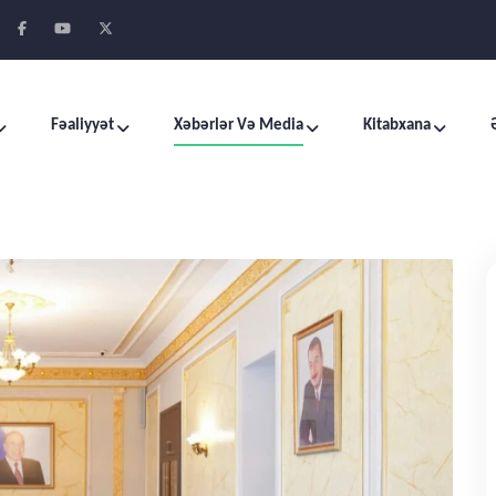
Fəaliyyət
Xəbərlər Və Media
Kitabxana