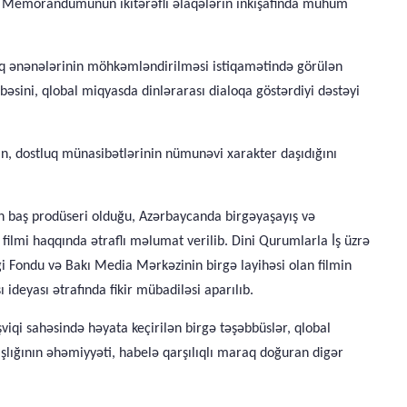
a Memorandumunun ikitərəfli əlaqələrin inkişafında mühüm
lıq ənənələrinin möhkəmləndirilməsi istiqamətində görülən
əsini, qlobal miqyasda dinlərarası dialoqa göstərdiyi dəstəyi
ğın, dostluq münasibətlərinin nümunəvi xarakter daşıdığını
 baş prodüseri olduğu, Azərbaycanda birgəyaşayış və
 filmi haqqında ətraflı məlumat verilib. Dini Qurumlarla İş üzrə
i Fondu və Bakı Media Mərkəzinin birgə layihəsi olan filmin
ideyası ətrafında fikir mübadiləsi aparılıb.
iqi sahəsində həyata keçirilən birgə təşəbbüslər, qlobal
şlığının əhəmiyyəti, habelə qarşılıqlı maraq doğuran digər