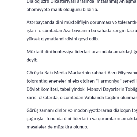
Dialoq üzrə Dikasteriyası arasında imzalanmış Anlaşm
əhəmiyyətə malik olduğunu bildirib.
Azərbaycanda dini müxtəlifliyin qorunması və tolerant
işləri, o cümlədən Azərbaycanın bu sahədə zəngin təcrüb
yüksək qiymətləndirdiyini qeyd edib.
Müxtəlif dini konfessiya liderləri arasındakı əməkdaşlı
deyib.
Görüşdə Bakı Media Mərkəzinin rəhbəri Arzu Əliyevanın
tolerantlıq ənənələrini əks etdirən "Harmoniya" sənədli
Dövlət Komitəsi, tabeliyindəki Mənəvi Dəyərlərin Təbliğ
xarici ölkələrdə, o cümlədən Vatikanda təqdim olunması 
Görüş zamanı dinlər və mədəniyyətlərarası dialoqun təşv
çağırışlar fonunda dini liderlərin və qurumların əməkda
məsələlər də müzakirə olunub.