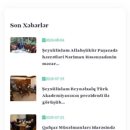
Son Xəbərlər
2026-08-04
Şeyxülislam Allahşükür Paşazadə
həzrətləri Nəriman Həsənzadənin
məzar...
2026-07-29
Şeyxülislam Beynəlxalq Türk
Akademiyasının prezidenti ilə
görüşüb...
2026-07-21
Qafqaz Müsəlmanları idarəsində