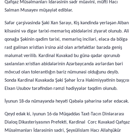
Qafqaz Müsəlmanları İdarəsinin sədr müavini, müfti Hacı
Salman Musayev müşayiət ediblər.
Səfər çərşivəsində Şəki Xan Sarayı, Kiş kəndində yerləşən Alban
kilsəsini və digər tarixi-memarlıq abidələrini ziyarət olunub. Ali
qonağa Şəkinin qədim tarixi, memarlıq inciləri, eləcə də bölgə
rast gəlinən xristian irsinə aid olan artefaktlar barədə geniş
məlumat verilib. Kardinal Kuvakad bu günə qədər qorunub
saxlanılan xristian abidələrinin Azərbaycanda əsrlərdən bəri
mövcud olan tolerantlığın bariz nümunəsi olduğunu deyib.
Sonda Kardinal Kuvakada Şəki Şəhər İcra Hakimiyyətinin başçısı
Elxan Usubov tərəfindən rəmzi hədiyyələr təqdim olunub.
İyunun 18-də nümayəndə heyəti Qəbələ şəhərinə səfər edəcək.
Qeyd edək ki, iyunun 16-da Müqəddəs Taxt-Tacın Dinlərarası
Dialoq Dikasteriyasının Prefekti, Kardinal Corc Kuvakad Qafqaz
Müsəlmanları İdarəsinin sədri, Şeyxülislam Hacı Allahşükür