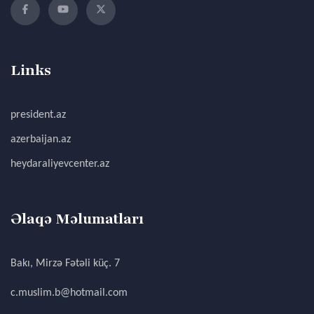
Links
president.az
azerbaijan.az
heydaraliyevcenter.az
Əlaqə Məlumatları
Bakı, Mirzə Fətəli küç. 7
c.muslim.b@hotmail.com