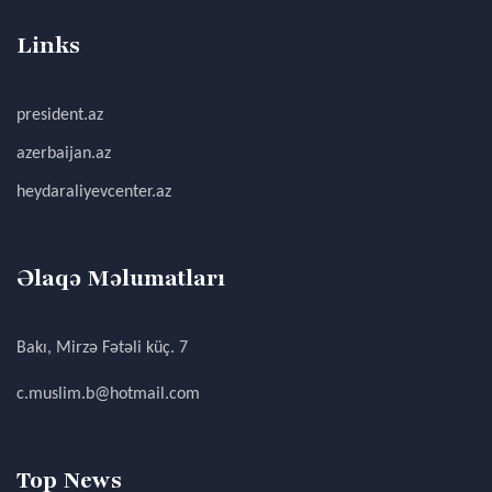
Links
president.az
azerbaijan.az
heydaraliyevcenter.az
Əlaqə Məlumatları
Bakı, Mirzə Fətəli küç. 7
c.muslim.b@hotmail.com
Top News