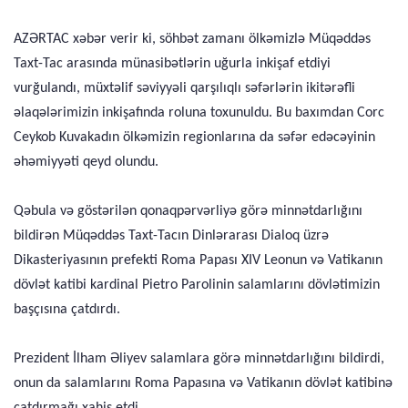
AZƏRTAC xəbər verir ki, söhbət zamanı ölkəmizlə Müqəddəs
Taxt-Tac arasında münasibətlərin uğurla inkişaf etdiyi
vurğulandı, müxtəlif səviyyəli qarşılıqlı səfərlərin ikitərəfli
əlaqələrimizin inkişafında roluna toxunuldu. Bu baxımdan Corc
Ceykob Kuvakadın ölkəmizin regionlarına da səfər edəcəyinin
əhəmiyyəti qeyd olundu.
Qəbula və göstərilən qonaqpərvərliyə görə minnətdarlığını
bildirən Müqəddəs Taxt-Tacın Dinlərarası Dialoq üzrə
Dikasteriyasının prefekti Roma Papası XIV Leonun və Vatikanın
dövlət katibi kardinal Pietro Parolinin salamlarını dövlətimizin
başçısına çatdırdı.
Prezident İlham Əliyev salamlara görə minnətdarlığını bildirdi,
onun da salamlarını Roma Papasına və Vatikanın dövlət katibinə
çatdırmağı xahiş etdi.