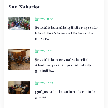
Son Xəbərlər
2026-08-04
Şeyxülislam Allahşükür Paşazadə
həzrətləri Nəriman Həsənzadənin
məzar...
2026-07-29
Şeyxülislam Beynəlxalq Türk
Akademiyasının prezidenti ilə
görüşüb...
2026-07-21
Qafqaz Müsəlmanları idarəsində
görüş...