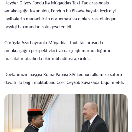
Heydər Əliyev Fondu ilə Müqəddəs Taxt-Tac arasındakı
əməkdaşlığa toxunuldu, Fondun bu ölkədə həyata keçirdiyi
layihələrin mədəni irsin qorunması və dinlərarası dialoqun
təşviqi baxımından rolu qeyd edildi.
Görüşdə Azərbaycanla Müqəddəs Taxt-Tac arasında
əməkdaşlığın perspektivləri və qarşılıqlı maraq doğuran
məsələlər ətrafında fikir mübadiləsi aparıldı.
Dövlətimizin başçısı Roma Papası XIV Leonun ölkəmizə səfərə
dəvəti ilə bağlı məktubunu Corc Ceykob Kuvakada təqdim etdi.