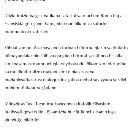
Dövlətimizin başçısı Vatikana səfərini və mərhum Roma Papası
Fransisklə görüşünü, həmçinin onun ölkəmizə səfərini
məmnunluqla xatırladı.
Söhbət zamanı Azərbaycanda tarixən bütün xalqların və dinlərin
nümayəndələrinin sülh və qarşılıqlı hörmət şəraitində bir ailə
kimi yaşaması məmnunluqla qeyd olundu, ölkəmizin tolerantlıq
və multikulturalizm məkanı kimi dinlərarası və
mədəniyyətlərarası dialoqun inkişafına qlobal səviyyədə verdiyi
mühüm töhfələr vurğulandı.
Müqəddəs Taxt-Tacın Azərbaycandakı Katolik Kilsəsinin
fəaliyyəti qeyd edildi, ölkəmizdə bu cür ikinci kilsənin inşa
olunduğu bildirildi.