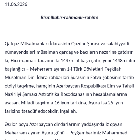
11.06.2026
Bismillahir-rəhmanir-rəhim!
Qafqaz Müsəlmanları İdarəsinin Qazılar Şurası və səlahiyyətli
nümayəndələri müsəlman qardaş və bacıların nəzərinə çatdırır
ki, Hicri-qəməri təqvimi ilə 1447-ci il başa çatır, yeni 1448-ci ilin
başlanğıcı – Məhərrəm ayının 1-i Türk Dövlətləri Təşkilatı
Müsəlman Dini İdarə rəhbərləri Şurasının Fətva şöbəsinin tərtib
etdiyi təqvimə, həmçinin Azərbaycan Respublikası Elm və Təhsil
Nazirliyi Şamaxı Astrofizika Rəsədxanasının hesablamalarına
əsasən, Miladi təqvimlə 16 iyun tarixinə, Aşura isə 25 iyun
tarixinə təsadüf edəcəkdir, inşallah.
Əsrlər boyu Azərbaycan dindarlarının yaddaşında iz qoyan
Məhərrəm ayının Aşura günü – Peyğəmbərimiz Məhəmməd