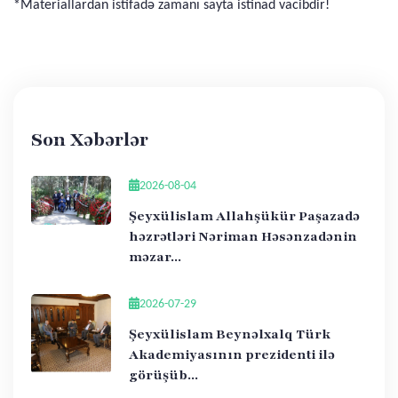
*Materiallardan istifadə zamanı sayta istinad vacibdir!
Son Xəbərlər
2026-08-04
Şeyxülislam Allahşükür Paşazadə
həzrətləri Nəriman Həsənzadənin
məzar...
2026-07-29
Şeyxülislam Beynəlxalq Türk
Akademiyasının prezidenti ilə
görüşüb...