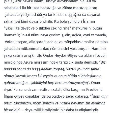
(s.a.s.) əziz nəvəsi İmam Hüseyn əleyhissalamın ailəsi və
səhabələri ilə birlikdə haqsızlığa və zülmə məruz qalaraq
şəhadətə yetişməsi dünya tarixində haqq uğrunda dəyanət
salnaməsi kimi dəyərləndirilir. Kərbəla şəhidləri İslamın
“yaxşılığa dəvət və pislikdən çəkindirmə” məfkurəsini bütün
ümmət üçün əsl nümunəyə çevirmiş, din, əqidə, eyni zamanda,
Vətən, torpaq, ailə şərəfi, ədalət və müqəddəs amallar naminə
şəhadətin mükəmməl əxlaq nümunəsini yaratmışlar. Hamımız
yaxşı xatırlayırıq ki, Ulu Öndər Heydər Əliyev cənabları Təzəpir
məscidində Aşura mərasimindəki tarixi çıxışında demişdi:
“Biz
bundan sonra da haqq-ədalət, torpaq, Vətən yolunda şəhid
olmuş Həzrəti imam Hüseynin və onun bütün silahdaşlarının
qəhrəmanlığını, şəhidliyini heç vaxt unutmayacağıq”.
Onun
siyasi kursunu davam etdirən xələfi, ölkə başçımız Prezident
İlham Əliyev cənabları da bu əqidəyə sadiq qalaraq:
“İslam dini
bizim tariximizin, keçmişimizin və hazırkı həyatımızın ayrılmaz
hissəsidir”
– deyə milli kimliyimizi bir daha təsdiqləmişdir.