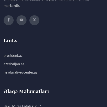
mərkəzdir.
Links
president.az
azerbaijan.az
heydaraliyevcenter.az
Əlaqə Məlumatları
Bakı, Mirzə Fətəli küç. 7