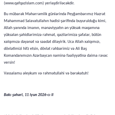
(www.qafqazislam.com) yerləşdiriləcəkdir.
Bu mübarək Məhərrəmlik günlərində Peyğəmbərımız Həzrət
Məhəmməd Salavatullahın hədisi-şərifində buyurulduğu kimi,
Allah yanında imanın, mənəviyyatın ən yüksək məqamına
yüksələn şəhidlərimizə rəhmət, qazilərimizə şəfalar, bütün
xalqımıza dəyanət və səadət diləyirik. Uca Allah xalqımızı,
dövlətimizi hifz etsin, dövlət rəhbərimiz və Ali Baş
Komandanımızın Azərbaycan naminə fəaliyyətinə daima rəvac
versin!
Vəssalamu əleykum və rəhmətullahi və bərəkatuh!
Bakı şəhəri, 11 iyun 2026-cı il