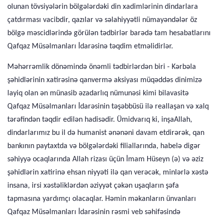
olunan tövsiyələrin bölgələrdəki din xadimlərinin dindarlara
çatdırması vacibdir, qazılar və səlahiyyətli nümayəndələr öz
bölgə məscidlərində görülən tədbirlər barədə tam hesabatlarını
Qafqaz Müsəlmanları İdarəsinə təqdim etməlidirlər.
Məhərrəmlik dönəmində önəmli tədbirlərdən biri - Kərbəla
şəhidlərinin xatirəsinə qanvermə aksiyası müqəddəs dinimizə
layiq olan ən münasib əzadarlıq nümunəsi kimi bilavasitə
Qafqaz Müsəlmanları İdarəsinin təşəbbüsü ilə reallaşan və xalq
tərəfindən təqdir edilən hadisədir. Ümidvarıq ki, inşaAllah,
dindarlarımız bu il də humanist ənənəni davam etdirərək, qan
bankının paytaxtda və bölgələrdəki filiallarında, habelə digər
səhiyyə ocaqlarında Allah rizası üçün İmam Hüseyn (ə) və əziz
şəhidlərin xatirinə ehsan niyyəti ilə qan verəcək, minlərlə xəstə
insana, irsi xəstəliklərdən əziyyət çəkən uşaqların şəfa
tapmasına yardımçı olacaqlar. Həmin məkanların ünvanları
Qafqaz Müsəlmanları İdarəsinin rəsmi veb səhifəsində