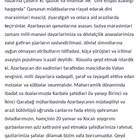
nəzərinə çatdırır ki, qazılar və imamlar AR “Dini etiqad azadlığı
haqqında” Qanunun müddəalarına riayət edərək dini
mərasimləri məscid, ziyarətgah və onlara aid ərazilərdə
keçirsinlər. Azərbaycan qanunlarına əsasən, təziyə mərasimləri
zamanı milli-mənəvi dəyərlərimizə və dövlətçilik ənənələrimizə
xələl gətirən şüarların səsləndirilməsi, dövlət simvollarına
uyğun olmayan atributların istifadəsi, küçə yürüşləri və ictimai
asayişin pozulması icazəli deyildir. Xüsusilə qeyd etmək istərdik
ki, Azərbaycan din xadimləri tərəfindən məscidlərdə Vətən
sevgisini, milli dəyərlərə sədaqəti, şərəf və ləyaqəti ehtiva edən
moizələr və xütbələr oxunmalıdır. Məhərrəmlik dönəmində
ibadət və dualarımızda Kərbəla şəhidləri ilə yanaşı Birinci və
İkinci Qarabağ müharibəsində Azərbaycanın müstəqilliyi və
ərazi bütövlüyü uğrunda canlarını fəda etmiş qəhrəman
övladlarımızın, həmçinin 20 yanvar və Xocalı soyqırımı
qurbanlarının əziz xatirəsini yad etməklə şəhidlərimizə rəhmət,
qazilərimizə şəfalar diləmək bizim vəfa borcumuzdur. Qeyd