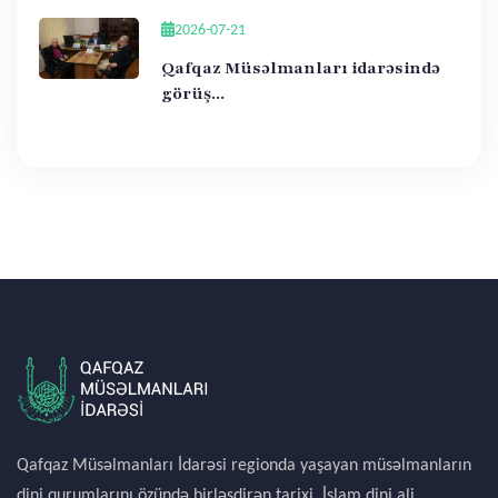
2026-07-21
Qafqaz Müsəlmanları idarəsində
görüş...
Qafqaz Müsəlmanları İdarəsi regionda yaşayan müsəlmanların
dini qurumlarını özündə birləşdirən tarixi, İslam dini ali