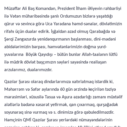
Müzəffər Ali Baş Komandan, Prezident İlham Əliyevin rəhbərliyi
ilə Vətən müharibəsində şanlı Ordumuzun bizlərə yaşatdığı
qürur və sevincə görə Uca Yaradana həmd-sənalar, dövlətimizin
rifahı üçün dualar edirik. İşğaldan azad olmuş Qarabağda və
Şərqi Zəngəzurda yenidənqurmanın başlanması, dini-mədəni
abidələrimizin bərpası, həmvətənlərimizin doğma yurd-
yuvalarına Böyük Qayıdışı – bütün bunlar Allah-taalanın lütfü
ilə müdrik dövlət başçımızın səyləri sayəsində reallaşan
arzularımız, dualarımızdır.
Qazılar Şurası olaraq dindarlarımıza xatırlatmaq istərdik ki,
Məhərrəm və Səfər aylarında 60 gün ərzində keçirilən təziyə
mərasimləri, xüsusilə Tasua və Aşura əzadarlığı zamanı müxtəlif
alətlərlə bədənə xəsarət yetirmək, qan çıxarmaq, qurşağadək
soyunaraq sinə vurmaq və s. dinimizə görə qəbuledilməzdir.
Həmçinin QMİ Qazılar Şurası yerlərdəki nümayəndələrinin