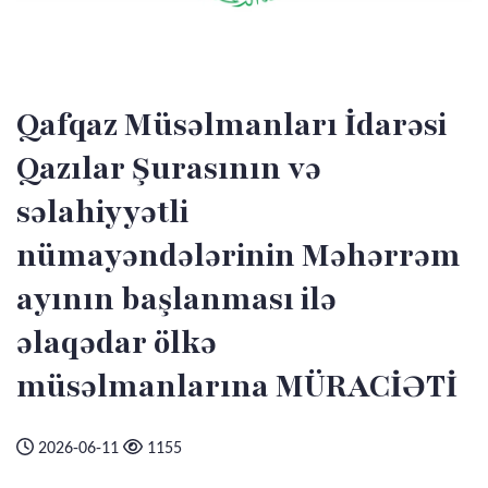
Qafqaz Müsəlmanları İdarəsi
Qazılar Şurasının və
səlahiyyətli
nümayəndələrinin Məhərrəm
ayının başlanması ilə
əlaqədar ölkə
müsəlmanlarına MÜRACİƏTİ
2026-06-11
1155