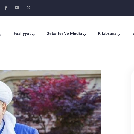
Fəaliyyət
Xəbərlər Və Media
Kitabxana