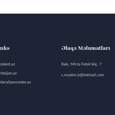
inks
Əlaqə Məlumatları
sident.az
Bakı, Mirzə Fətəli küç. 7
rbaijan.az
c.muslim.b@hotmail.com
daraliyevcenter.az