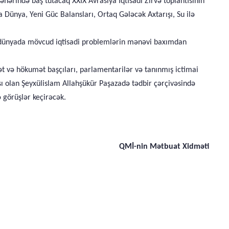
 şəhərində baş tutacaq XXIX Avrasiya İqtisadi Zirvə toplantısının
Dünya, Yeni Güc Balansları, Ortaq Gələcək Axtarışı, Su ilə
, dünyada mövcud iqtisadi problemlərin mənəvi baxımdan
lət və hökumət başçıları, parlamentarilər və tanınmış ictimai
ısı olan Şeyxülislam Allahşükür Paşazadə tədbir çərçivəsində
ə görüşlər keçirəcək.
QMİ-nin Mətbuat Xidməti