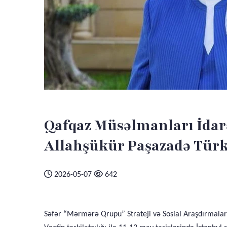
Qafqaz Müsəlmanları İdarə
Allahşükür Paşazadə Türki
2026-05-07
642
Səfər “Mərmərə Qrupu” Strateji və Sosial Araşdırmalar V