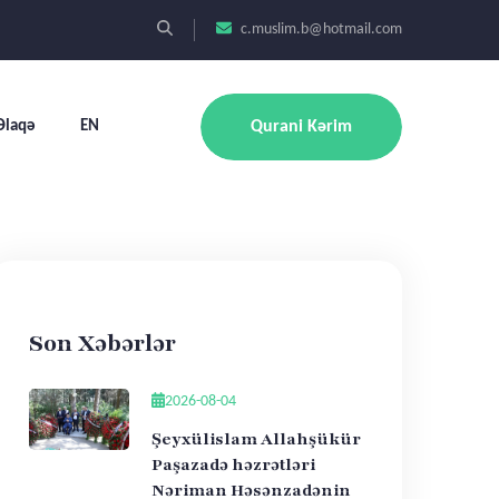
c.muslim.b@hotmail.com
Əlaqə
EN
Qurani Kərim
Son Xəbərlər
2026-08-04
Şeyxülislam Allahşükür
Paşazadə həzrətləri
Nəriman Həsənzadənin