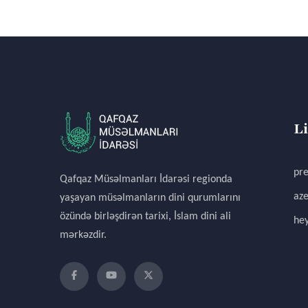
L
pre
Qafqaz Müsəlmanları İdarəsi regionda
aze
yaşayan müsəlmanların dini qurumlarını
özündə birləşdirən tarixi, İslam dini ali
hey
mərkəzdir.