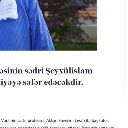
sinin sədri Şeyxülislam
yəyə səfər edəcəkdir.
əqfinin sədri professor Akkan Suverin dəvəti ilə baş tutur.