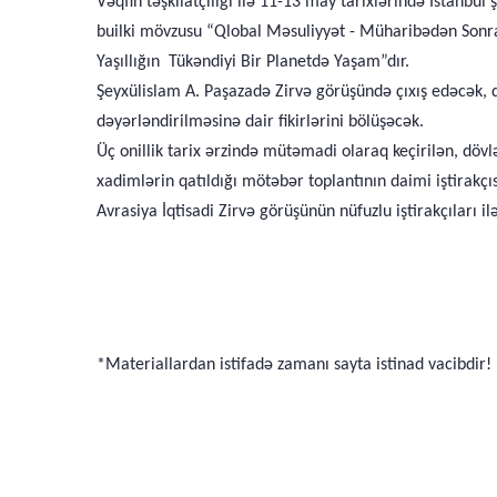
Vəqfin təşkilatçılığı ilə 11-13 may tarixlərində İstanbul
builki mövzusu “Qlobal Məsuliyyət - Müharibədən Sonra 
Yaşıllığın Tükəndiyi Bir Planetdə Yaşam”dır.
Şeyxülislam A. Paşazadə Zirvə görüşündə çıxış edəcək
dəyərləndirilməsinə dair fikirlərini bölüşəcək.
Üç onillik tarix ərzində mütəmadi olaraq keçirilən, döv
xadimlərin qatıldığı mötəbər toplantının daimi iştirakç
Avrasiya İqtisadi Zirvə görüşünün nüfuzlu iştirakçıları il
*Materiallardan istifadə zamanı sayta istinad vacibdir!