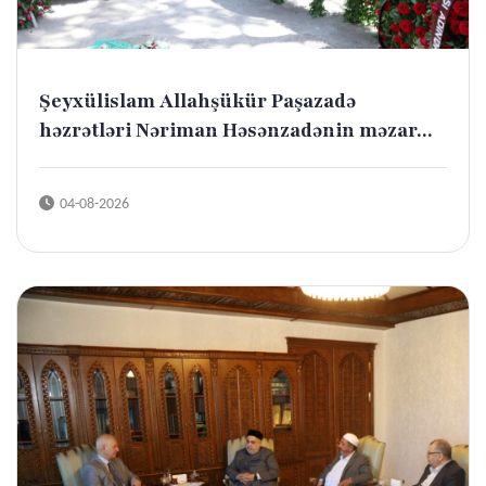
Şeyxülislam Allahşükür Paşazadə
həzrətləri Nəriman Həsənzadənin məzar...
04-08-2026