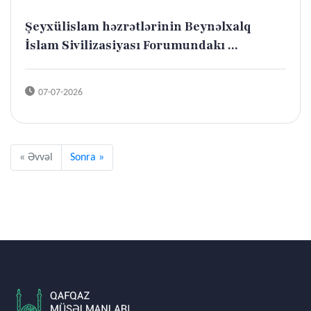
Şeyxülislam həzrətlərinin Beynəlxalq
İslam Sivilizasiyası Forumundakı ...
07-07-2026
« Əvvəl
Sonra »