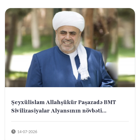
Şeyxülislam Allahşükür Paşazadə BMT
Sivilizasiyalar Alyansının növbəti...
14-07-2026