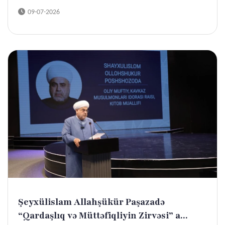
09-07-2026
Şeyxülislam Allahşükür Paşazadə
“Qardaşlıq və Müttəfiqliyin Zirvəsi” a...