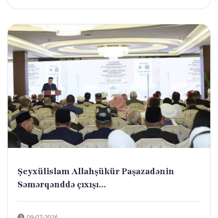
Şeyxülislam Allahşükür Paşazadənin
Səmərqənddə çıxışı...
09-07-2026