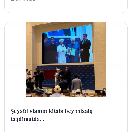
Şeyxülislamın kitabı beynəlxalq
təqdimatda...