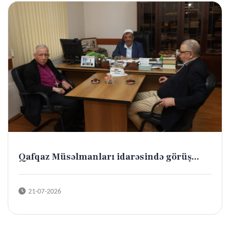
Qafqaz Müsəlmanları idarəsində görüş...
21-07-2026