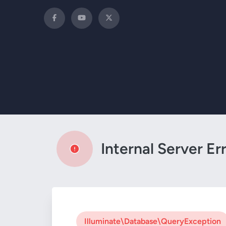
Internal Server Er
Illuminate\Database\QueryException