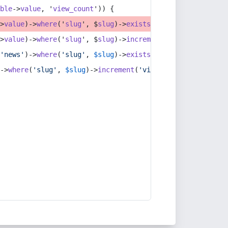
able
->
value
, '
view_count
')) {
->
value
)->
where
('
slug
', $
slug
)->
exists
()) {
->
value
)->
where
('
slug
', $
slug
)->
increment
('
view_count
');
(
'news'
)->
where
(
'slug'
, 
$slug
)->
exists
()) {
)->
where
(
'slug'
, 
$slug
)->
increment
(
'view_count'
);