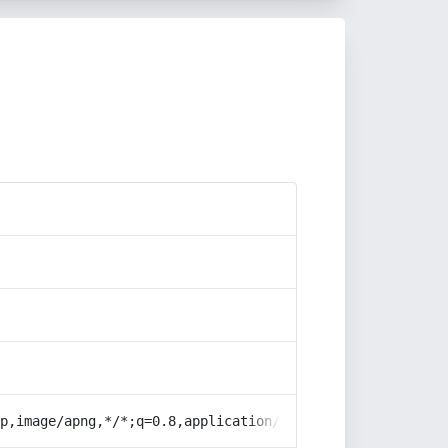
p,image/apng,*/*;q=0.8,application/signed-exchange;v=b3;