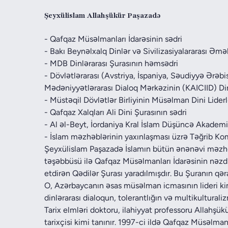
Şeyxülislam Allahşükür Paşazadə
- Qafqaz Müsəlmanları İdarəsinin sədri
- Bakı Beynəlxalq Dinlər və Sivilizasiyalararası Əmə
- MDB Dinlərarası Şurasının həmsədri
- Dövlətlərarası (Avstriya, İspaniya, Səudiyyə Ərəbi
Mədəniyyətlərarası Dialoq Mərkəzinin (KAICIID) Dir
- Müstəqil Dövlətlər Birliyinin Müsəlman Dini Lider
- Qafqaz Xalqları Ali Dini Şurasının sədri
- Al əl-Beyt, İordaniya Kral İslam Düşüncə Akadem
- İslam məzhəblərinin yaxınlaşması üzrə Təğrib Ko
Şeyxülislam Paşazadə İslamın bütün ənənəvi məzhəb
təşəbbüsü ilə Qafqaz Müsəlmanları İdarəsinin nəzd
etdirən Qədilər Şurası yaradılmışdır. Bu Şuranın qəra
O, Azərbaycanın əsas müsəlman icmasının lideri 
dinlərarası dialoqun, tolerantlığın və multikulturali
Tarix elmləri doktoru, ilahiyyat professoru Allahş
tarixçisi kimi tanınır. 1997-ci ildə Qafqaz Müsəlman