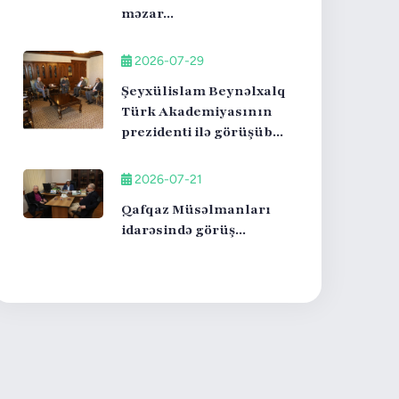
məzar...
2026-07-29
Şeyxülislam Beynəlxalq
Türk Akademiyasının
prezidenti ilə görüşüb...
2026-07-21
Qafqaz Müsəlmanları
idarəsində görüş...