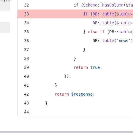
:31
if
 (
Schema
::
hasColumn
($
t
if
 (
DB
::
table
($
table
DB
::
table
($
table
                    } 
else
if
 (DB::
table
                        DB::
table
(
'news'
                    }
                }
return
true
;
            });
        }
return
$response
;
    }