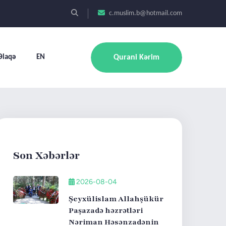
c.muslim.b@hotmail.com
Əlaqə
EN
Qurani Kərim
Son Xəbərlər
2026-08-04
Şeyxülislam Allahşükür
Paşazadə həzrətləri
Nəriman Həsənzadənin