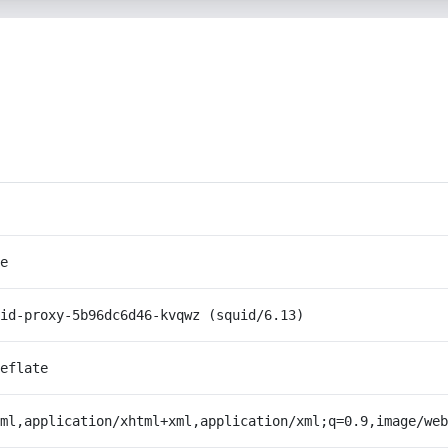
e
id-proxy-5b96dc6d46-kvqwz (squid/6.13)
eflate
ml,application/xhtml+xml,application/xml;q=0.9,image/web