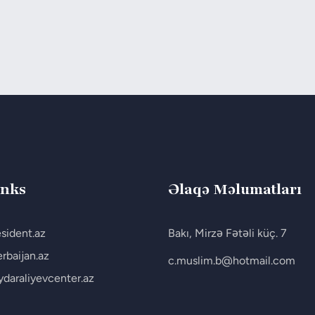
inks
Əlaqə Məlumatları
esident.az
Bakı, Mirzə Fətəli küç. 7
rbaijan.az
c.muslim.b@hotmail.com
ydaraliyevcenter.az