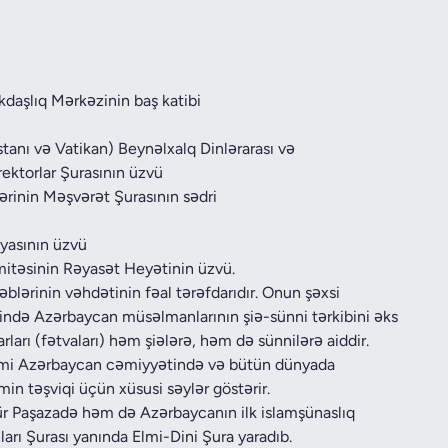
kdaşlıq Mərkəzinin baş katibi
stanı və Vatikan) Beynəlxalq Dinlərarası və
ektorlar Şurasının üzvü
lərinin Məşvərət Şurasının sədri
iyasının üzvü
mitəsinin Rəyasət Heyətinin üzvü.
lərinin vəhdətinin fəal tərəfdarıdır. Onun şəxsi
ində Azərbaycan müsəlmanlarının şiə-sünni tərkibini əks
rları (fətvaları) həm şiələrə, həm də sünnilərə aiddir.
kimi Azərbaycan cəmiyyətində və bütün dünyada
zmin təşviqi üçün xüsusi səylər göstərir.
ükür Paşazadə həm də Azərbaycanın ilk islamşünaslıq
ları Şurası yanında Elmi-Dini Şura yaradıb.