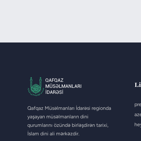
L
pr
Qafqaz Müsəlmanları İdarəsi regionda
aze
yaşayan müsəlmanların dini
he
qurumlarını özündə birləşdirən tarixi,
İslam dini ali mərkəzdir.