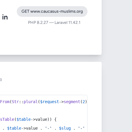
GET www.caucasus-muslims.org
 in
PHP 8.2.27 — Laravel 11.42.1
3
yFrom
(
Str
::
plural
(
$request
->
segment
(
2
)));
asTable
(
$table
->value)) {
'
 . 
$table
->value . 
'-'
 . 
$slug
 . 
'-'
 . 
$request
->
ip
(), 