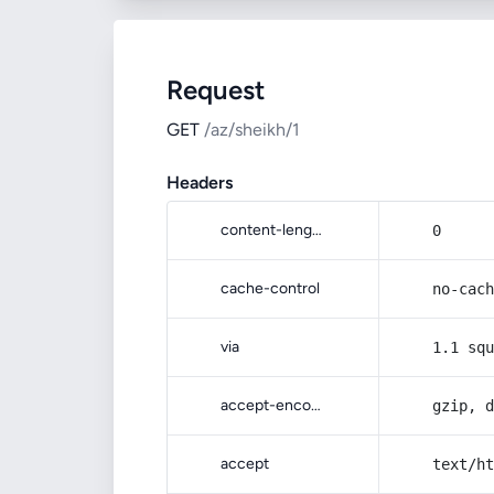
Request
GET
/az/sheikh/1
Headers
content-length
0
cache-control
no-cach
via
1.1 squ
accept-encoding
gzip, d
accept
text/ht