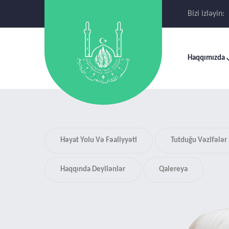
Bizi izləyin:
Haqqımızda
Həyat Yolu Və Fəaliyyəti
Tutduğu Vəzifələr
Haqqında Deyilənlər
Qalereya