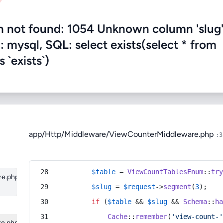
not found: 1054 Unknown column 'slug'
 mysql, SQL: select exists(select * from
 `exists`)
app/Http/Middleware/ViewCounterMiddleware.php
:3
$table
 = 
ViewCountTablesEnum
::
tr
re.php
:33
$slug
 = 
$request
->
segment
(
3
);
if
 (
$table
 && 
$slug
 && 
Schema
::
h
Cache
::
remember
(
'view-count-
re.php