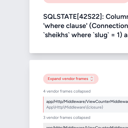
SQLSTATE[42S22]: Column 
'where clause' (Connection:
`sheikhs` where `slug` = 1) as
Expand
vendor frames
4 vendor frames collapsed
app/Http/Middleware/ViewCounterMiddlewa
App\Http\Middleware\{closure}
3 vendor frames collapsed
app/Http/Middleware/ViewCounterMiddlewa