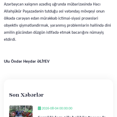
Azərbaycan xalqının azadlıq uğrunda mübarizəsində Hacı
Allahşükür Paşazadənin tutduğu əsl vətəndaş mövqeyi onun
ölkədə cərəyan edən mürəkkəb ictimai-siyasi prosesləri
obyektiv qiymətləndirmək, yaranmış problemlərin həllində dini
amilin gücündən düzgün istifadə etmək bacarığını nümayiş
etdirdi.
Ulu Öndər
Heydər ƏLİYEV
Son Xəbərlər
2026-08-04 00:00:00