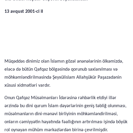
13 avqust 2001-ci il
Müqəddəs dinimiz olan İslamın gözəl ənənələrinin ölkəmizdə,
eləcə də bütün Qafqaz bölgəsində qorunub saxlanılması və
möhkəmləndirilməsində Şeyxülislam Allahşükür Paşazadənin
xüsusi xidmətləri vardır.
Onun Qafqaz Müsəlmanları İdarəsinə rəhbərlik etdiyi illər
ərzində bu dini qurum İslam dəyərlərinin geniş təbliğ olunması,
müsəlmanların dini-mənəvi birliyinin möhkəmləndirilməsi,
onların cəmiyyətin həyatında fəallığının artırılması işində böyük
rol oynayan mühüm mərkəzlərdən birinə çevrilmişdir.