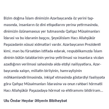
Bizim doğma İslam dinimizin Azərbaycanda öz yerini tap­
masında, insanların öz dini etiqadlarını yerinə yetirməsində,
dinimizin özünəməxsus yer tutmasında Qafqaz Müsəlmanları
İdarəsi və bu idarənin başçısı, Şeyxülislam Hacı Allahşükür
Paşazadənin xüsusi xidmətləri vardır. Azərbaycanın Prezidenti
kimi, mən bu fürsətdən istifadə edərək, respublikamızda İslam
dininin bütün tələblərinin yerinə yetirilməsi və insanlara vicdan
azadlığının verilməsi sahəsində əldə etdiyi nailiyyətlərə, Azər­
baycanda xalqın, millətin birliyinin, həmrəyliyinin
möhkəmləndirilməsində, inkişaf etməsində göstərdiyi fəaliyyətə
görə Qafqaz Müsəlmanları İdarəsinə və onun rəhbəri hörmətli
Hacı Allahşükür Paşazadəyə hörmət və ehtiramımı bildirirəm...
Ulu Öndər Heydər Əliyevin Bibiheybət