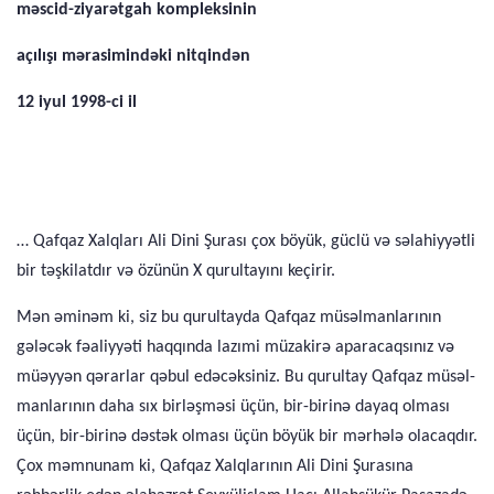
məscid-ziyarətgah kompleksinin
açılışı mərasimindəki nitqindən
12 iyul 1998-ci il
… Qafqaz Xalqları Ali Dini Şurası çox böyük, güclü və səlahiyyətli
bir təşkilatdır və özünün X qurultayını keçirir.
Mən əminəm ki, siz bu qurultayda Qafqaz müsəlmanlarının
gələcək fəaliyyəti haqqında lazımi müzakirə aparacaqsınız və
müəyyən qərarlar qəbul edəcəksiniz. Bu qurultay Qafqaz müsəl­
manlarının daha sıx birləşməsi üçün, bir-birinə dayaq olması
üçün, bir-birinə dəstək olması üçün böyük bir mərhələ olacaq­dır.
Çox məmnunam ki, Qafqaz Xalqlarının Ali Dini Şurasına