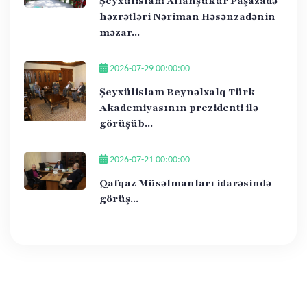
Şeyxülislam Allahşükür Paşazadə
həzrətləri Nəriman Həsənzadənin
məzar...
2026-07-29 00:00:00
Şeyxülislam Beynəlxalq Türk
Akademiyasının prezidenti ilə
görüşüb...
2026-07-21 00:00:00
Qafqaz Müsəlmanları idarəsində
görüş...