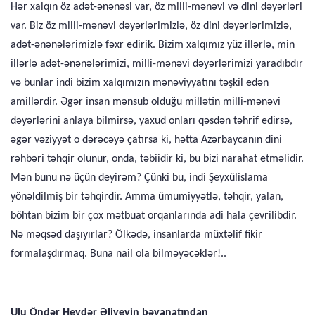
Hər xalqın öz adət-ənənəsi var, öz milli-mənəvi və dini dəyər­ləri
var. Biz öz milli-mənəvi dəyərlərimizlə, öz dini dəyərləri­mizlə,
adət-ənənələrimizlə fəxr edirik. Bizim xalqımız yüz il­lərlə, min
illərlə adət-ənənələrimizi, milli-mənəvi dəyərlərimizi yaradıbdır
və bunlar indi bizim xalqımızın mənəviyyatını təşkil edən
amillərdir. Əgər insan mənsub olduğu millətin milli-mənə­vi
dəyərlərini anlaya bilmirsə, yaxud onları qəsdən təhrif edir­sə,
əgər vəziyyət o dərəcəyə çatırsa ki, hətta Azərbaycanın dini
rəhbəri təhqir olunur, onda, təbiidir ki, bu bizi narahat etməli­dir.
Mən bunu nə üçün deyirəm? Çünki bu, indi Şeyxülislama
yönəldilmiş bir təhqirdir. Amma ümumiyyətlə, təhqir, yalan,
böhtan bizim bir çox mətbuat orqanlarında adi hala çevrilibdir.
Nə məqsəd daşıyırlar? Ölkədə, insanlarda müxtəlif fikir
formalaşdırmaq. Buna nail ola bilməyəcəklər!..
Ulu Öndər Heydər Əliyevin bəyanatından