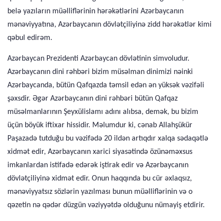
belə yazıların müəlliflərinin hərəkətlərini Azərbaycanın
mənəviyyatına, Azər­baycanın dövlətçiliyinə zidd hərəkətlər kimi
qəbul edirəm.
Azərbaycan Prezidenti Azərbaycan dövlətinin simvoludur.
Azərbaycanın dini rəhbəri bizim müsəlman dinimizi nəinki
Azərbaycanda, bütün Qafqazda təmsil edən ən yüksək vəzifəli
şəxsdir. Əgər Azərbaycanın dini rəhbəri bütün Qafqaz
müsəlmanlarının Şeyxülislamı adını alıbsa, demək, bu bizim
üçün böyük iftixar hissidir. Məlumdur ki, cənab Allahşükür
Paşaza­də tutduğu bu vəzifədə 20 ildən artıqdır xalqa sədaqətlə
xidmət edir, Azərbaycanın xarici siyasətində özünəməxsus
imkanlardan istifadə edərək iştirak edir və Azərbaycanın
dövlətçiliyinə xid­mət edir. Onun haqqında bu cür əxlaqsız,
mənəviyyatsız sözlə­rin yazılması bunun müəlliflərinin və o
qəzetin nə qədər düzgün vəziyyətdə olduğunu nümayiş etdirir.