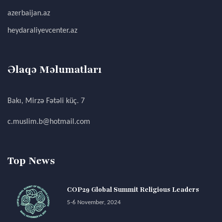
azerbaijan.az
heydaraliyevcenter.az
Əlaqə Məlumatları
Bakı, Mirzə Fətəli küç. 7
c.muslim.b@hotmail.com
Top News
COP29 Global Summit Religious Leaders
5-6 November, 2024