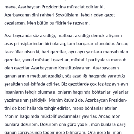
mənə, Azərbay­can Prezidentinə müraciət edirlər ki,
Azərbaycanın dini rəhbəri Şeyxülislamı təhqir edən qəzet
cəzalansın. Mən bütün bu fikir­lərlə razıyam.
Azərbaycanda söz azadlığı, mətbuat azadlığı demokratiyanın
əsas prinsiplərindən biri olaraq, tam bərqərar olunubdur. An­caq
təəssüflər olsun ki, bəzi qəzetlər, ayrı-ayrı şəxslərə mənsub olan
qəzetlər, yaxud müstəqil qəzetlər, müxtəlif partiyalara mən­sub
olan qəzetlər Azərbaycanın Konstitusiyasının, Azərbaycanın
qanunlarının mətbuat azadlığı, söz azadlığı haqqında yaratdığı
şəraitdən sui-istifadə edirlər. Biz qəzetlərdə çox tez-tez ayrı-ayrı
insanların təhqir olunması, onların haqqında böhtanlar, yalanlar
yazılmasının şahidiyik. Mənim özümü də, Azərbaycan Preziden­
tini də bəzi hallarda təhqir edirlər, mənə böhtanlar atırlar.
Mənim haqqımda müxtəlif uydurmalar yayırlar. Ancaq mən
bunlara dö­zürəm. Dözürəm ona görə yox ki, mən bunlara qarşı
qanun çər­çivəsində tədbir görə bilmərəm. Ona görə ki, mən