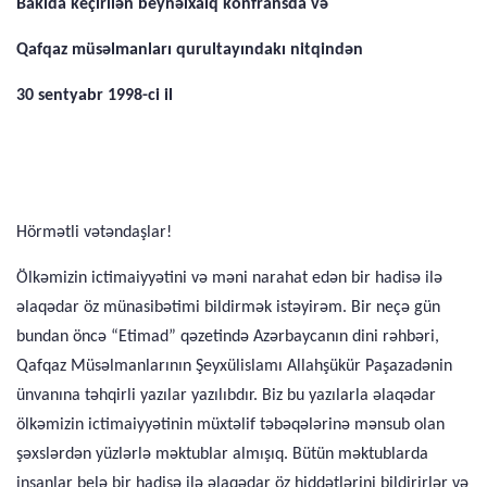
Bakıda keçirilən beynəlxalq konfransda və
Qafqaz müsəlmanları qurultayındakı nitqindən
30 sentyabr 1998-ci il
Hörmətli vətəndaşlar!
Ölkəmizin ictimaiyyətini və məni narahat edən bir hadisə ilə
əlaqədar öz münasibətimi bildirmək istəyirəm. Bir neçə gün
bun­dan öncə “Etimad” qəzetində Azərbaycanın dini rəhbəri,
Qafqaz Müsəlmanlarının Şeyxülislamı Allahşükür Paşazadənin
ünvanı­na təhqirli yazılar yazılıbdır. Biz bu yazılarla əlaqədar
ölkəmizin ictimaiyyətinin müxtəlif təbəqələrinə mənsub olan
şəxslərdən yüzlərlə məktublar almışıq. Bütün məktublarda
insanlar belə bir hadisə ilə əlaqədar öz hiddətlərini bildirirlər və