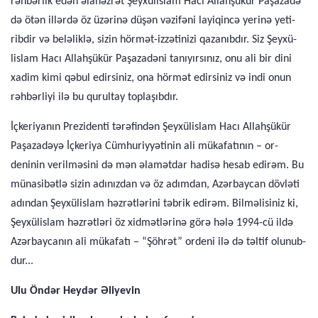
rəhbərlik edən əlahəzrət Şeyxülislam Hacı Allahşükür Paşazadə
də ötən illərdə öz üzərinə düşən vəzifəni layiqincə yerinə yeti­
ribdir və beləliklə, sizin hörmət-izzətinizi qazanıbdır. Siz Şeyxü­
lislam Hacı Allahşükür Paşazadəni tanıyırsınız, onu ali bir dini
xadim kimi qəbul edirsiniz, ona hörmət edirsiniz və indi onun
rəhbərliyi ilə bu qurultay toplaşıbdır.
İçkeriyanın Prezidenti tərəfindən Şeyxülislam Hacı Allahşü­kür
Paşazadəyə İçkeriya Cümhuriyyətinin ali mükafatının – or­
deninin verilməsini də mən əlamətdar hadisə hesab edirəm. Bu
münasibətlə sizin adınızdan və öz adımdan, Azərbaycan dövlə­ti
adından Şeyxülislam həzrətlərini təbrik edirəm. Bilməlisiniz ki,
Şeyxülislam həzrətləri öz xidmətlərinə görə hələ 1994-cü ildə
Azərbaycanın ali mükafatı – “Şöhrət” ordeni ilə də təltif olunub­
dur...
Ulu Öndər Heydər Əliyevin