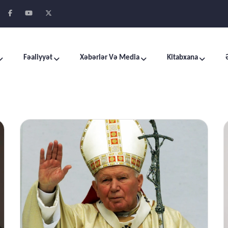
Fəaliyyət
Xəbərlər Və Media
Kitabxana