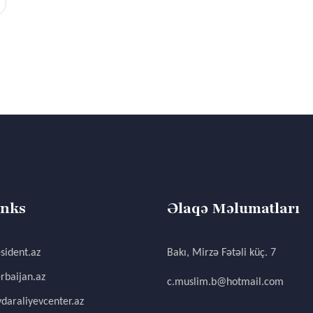
inks
Əlaqə Məlumatları
sident.az
Bakı, Mirzə Fətəli küç. 7
rbaijan.az
c.muslim.b@hotmail.com
daraliyevcenter.az