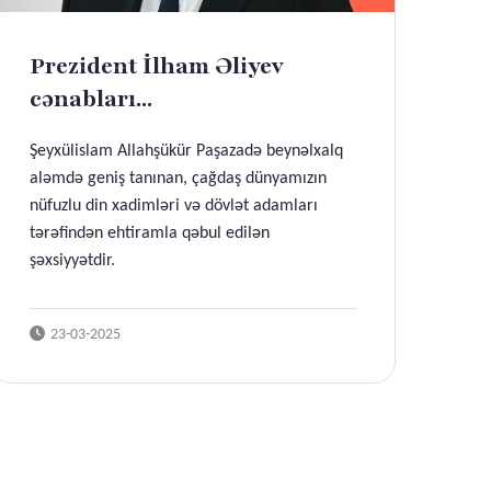
Prezident İlham Əliyev
cənabları...
Şeyxülislam Allahşükür Paşazadə beynəlxalq
aləmdə geniş tanınan, çağdaş dünyamızın
nüfuzlu din xadimləri və dövlət adamları
tərəfindən ehtiramla qəbul edilən
şəxsiyyətdir.
23-03-2025