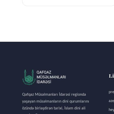
L
pre
Qafqaz Müsəlmanları İdarəsi regionda
aze
yaşayan müsəlmanların dini qurumlarını
özündə birləşdirən tarixi, İslam dini ali
hey