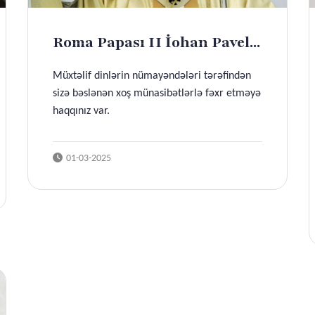
Roma Papası II İohan Pavel...
Müxtəlif dinlərin nümayəndələri tərəfindən
sizə bəslənən xoş münasibətlərlə fəxr etməyə
haqqınız var.
01-03-2025