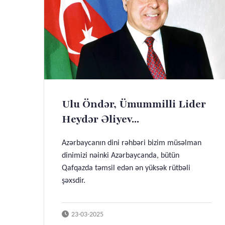
Ulu Öndər, Ümummilli Lider
Heydər Əliyev...
Azərbaycanın dini rəhbəri bizim müsəlman
dinimizi nəinki Azərbaycanda, bütün
Qafqazda təmsil edən ən yüksək rütbəli
şəxsdir.
23-03-2025