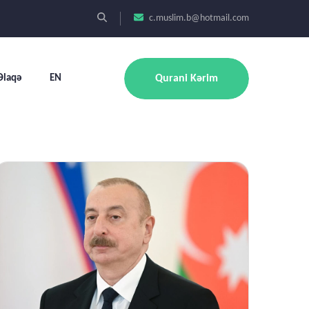
c.muslim.b@hotmail.com
Əlaqə
EN
Qurani Kərim