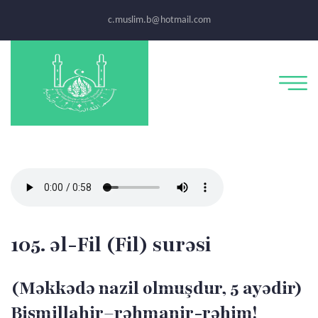
c.muslim.b@hotmail.com
105. əl-Fil (Fil) surəsi
(Məkkədə nazil olmuşdur, 5 ayədir)
Bismillahir–rəhmanir-rəhim!