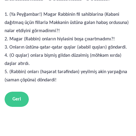
1. (Ya Peyğəmbər!) Məgər Rəbbinin fil sahiblərinə (Kəbəni
dağıtmaq üçün fillərlə Məkkənin üstünə gələn həbəş ordusuna)
nələr etdiyini görmədinmi?!
2. Məgər (Rəbbin) onların hiyləsini boşa çıxartmadımı?!
3. Onların üstünə qatar-qatar quşlar (əbabil quşları) göndərdi.
4. (O quşlar) onlara bişmiş gildən düzəlmiş (möhkəm xırda)
daşlar atırdı.
5. (Rəbbin) onları (həşərat tərəfindən) yeyilmiş əkin yarpağına
(saman çöpünə) döndərdi!
Geri