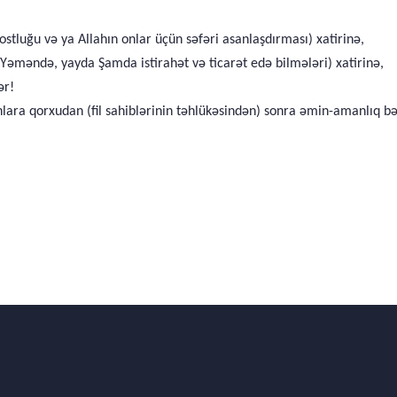
ostluğu və ya Allahın onlar üçün səfəri asanlaşdırması) xatirinə,
 Yəməndə, yayda Şamda istirahət və ticarət edə bilmələri) xatirinə,
ər!
nlara qorxudan (fil sahiblərinin təhlükəsindən) sonra əmin-amanlıq bə