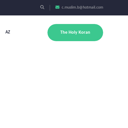
c.muslim.b@hotmail.com
AZ
The Holy Koran