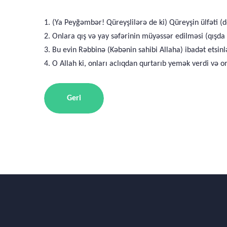
1. (Ya Peyğəmbər! Qüreyşlilərə de ki) Qüreyşin ülfəti (d
2. Onlara qış və yay səfərinin müyəssər edilməsi (qışda
3. Bu evin Rəbbinə (Kəbənin sahibi Allaha) ibadət etsinl
4. O Allah ki, onları aclıqdan qurtarıb yemək verdi və o
Geri