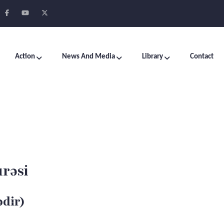
Action
News And Media
Library
Contact
urəsi
ədir)