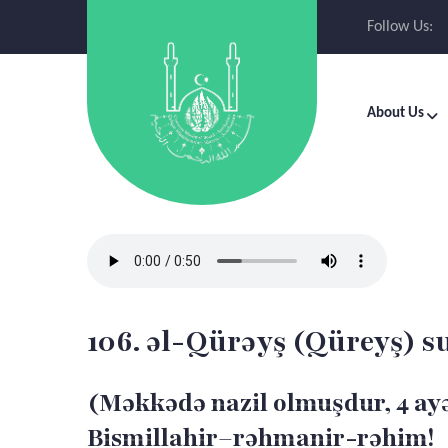
Follow Us:
About Us
106. əl-Qürəyş (Qüreyş) s
(Məkkədə nazil olmuşdur, 4 ay
Bismillahir–rəhmanir-rəhim!