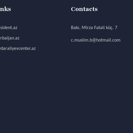
inks
Contacts
sident.az
Bakı, Mirzə Fətəli küç. 7
rbaijan.az
c.muslim.b@hotmail.com
daraliyevcenter.az