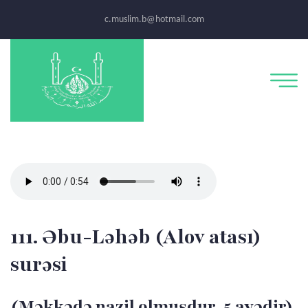
c.muslim.b@hotmail.com
111. Əbu-Ləhəb (Alov atası)
surəsi
(Məkkədə nazil olmuşdur, 5 ayədir)