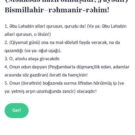
Bismillahir–rəhmanir-rəhim!
1. Əbu Ləhəbin əlləri qurusun, qurudu da! (Və ya: Əbu Ləhəbin
əlləri qurusun, o ölsün!)
2. (Qiyamət günü) ona nə mal-dövləti fayda verəcək, nə də
qazandığı (və ya: oğul-uşağı).
3. O, alovlu atəşə girəcəkdir.
4. Onun odun daşıyan (Peyğəmbərlə düşmənçilik edən, adamlar
arasında söz gəzdirən) övrəti də həmçinin!
5. Onun (övrətinin) boğazında xurma lifindən hörülmüş ip (və
ya: yetmiş arşın uzunluğunda zəncir) olacaqdır!
Geri