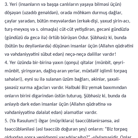
3. Yeri (insanların və başqa canlıların yaşaya bilməsi üçün)
döşəyən (uzadıb genəldən), orada möhkəm durmuş dağlar,
çaylar yaradan, bütün meyvələrdən (erkək-dişi, yaxud şirin-acı,
turş-meyxoş və s. olmaqla) cüt-cüt yetişdirən, gecəni gündüzlə
(gündüzü də gecə ilə) örtüb bürüyən Odur. Şübhəsiz ki, bunda
(bütün bu deyilənlərdə) düşünən insanlar üçün (Allahın qüdrətini
və vəhdaniyyətini sübut edən) neçə-neçə dəlillər vardır!
4. Yer üzündə bir-birinə yaxın (qonşu) qitələr (münbit, qeyri-
münbit, şirinşoran, dağlıq-aran yerlər, müxtəlif iqlimli torpaq
sahələri), eyni su ilə sulanan üzüm bağları, əkinlər, şaxəli-
şaxəsiz xurma ağacları vardır. Halbuki Biz yemək baxımından
onların birini digərindən üstün tuturuq. Şübhəsiz ki, bunda da
anlayıb dərk edən insanlar üçün (Allahın qüdrətinə və
vəhdaniyyətinə dəlalət edən) əlamətlər vardır.
5. (Ya Rəsulum!) Əgər (müşriklərə) təəccüblənirsənsə, əsl
təəccübləniləsi (əsl təəccüb doğuran şey) onların: “Biz torpaq
olduqdan sonra yenidənmi yaradılacağıq?” -söyləməsidir. Onlar