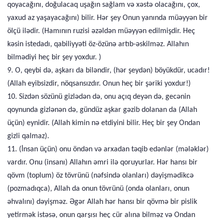
qoyacağını, doğulacaq uşağın sağlam və xəstə olacağını, çox,
yaxud az yaşayacağını) bilir. Hər şey Onun yanında müəyyən bir
ölçü ilədir. (Hamının ruzisi əzəldən müəyyən edilmişdir. Heç
kəsin istedadı, qabiliyyəti öz-özünə artıb-əskilməz. Allahın
bilmədiyi heç bir şey yoxdur. )
9. O, qeybi də, aşkarı da biləndir, (hər şeydən) böyükdür, ucadır!
(Allah eyibsizdir, nöqsansızdır. Onun heç bir şəriki yoxdur!)
10. Sizdən sözünü gizlədən də, onu açıq deyən də, gecənin
qoynunda gizlənən də, gündüz aşkar gəzib dolanan da (Allah
üçün) eynidir. (Allah kimin nə etdiyini bilir. Heç bir şey Ondan
gizli qalmaz).
11. (İnsan üçün) onu öndən və arxadan təqib edənlər (mələklər)
vardır. Onu (insanı) Allahın əmri ilə qoruyurlar. Hər hansı bir
qövm (toplum) öz tövrünü (nəfsində olanları) dəyişmədikcə
(pozmadıqca), Allah da onun tövrünü (onda olanları, onun
əhvalını) dəyişməz. Əgər Allah hər hansı bir qövmə bir pislik
yetirmək istəsə, onun qarşısı heç cür alına bilməz və Ondan