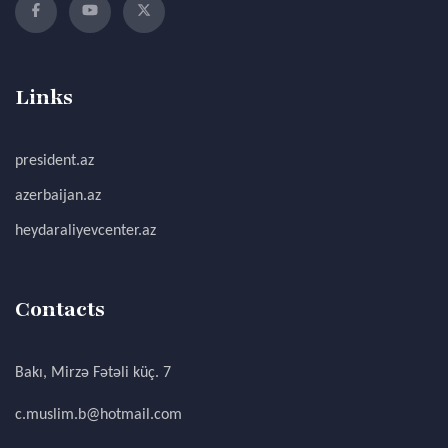
Links
president.az
azerbaijan.az
heydaraliyevcenter.az
Contacts
Bakı, Mirzə Fətəli küç. 7
c.muslim.b@hotmail.com