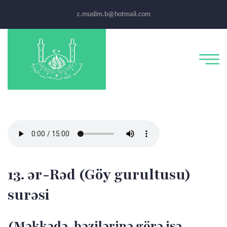
c.muslim.b@hotmail.com
13. ər-Rəd (Göy gurultusu)
surəsi
(Məkkədə, bəzilərinə görə isə