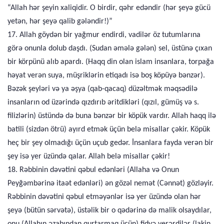
“Allah hər şeyin xaliqidir. O birdir, qəhr edəndir (hər şeyə gücü
yetən, hər şeyə qalib gələndir!)”
17. Allah göydən bir yağmur endirdi, vadilər öz tutumlarına
görə onunla dolub daşdı. (Sudan əmələ gələn) sel, üstünə çıxan
bir körpünü alıb apardı. (Haqq din olan islam insanlara, torpağa
həyat verən suya, müşriklərin etiqadı isə boş köpüyə bənzər).
Bəzək şeyləri və ya əşya (qab-qacaq) düzəltmək məqsədilə
insanların od üzərində qızdırıb əritdikləri (qızıl, gümüş və s.
filizlərin) üstündə də buna bənzər bir köpük vardır. Allah haqq ilə
batili (sizdən ötrü) ayırd etmək üçün belə misallar çəkir. Köpük
heç bir şey olmadığı üçün uçub gedər. İnsanlara fayda verən bir
şey isə yer üzündə qalar. Allah belə misallar çəkir!
18. Rəbbinin dəvətini qəbul edənləri (Allaha və Onun
Peyğəmbərinə itaət edənləri) ən gözəl nemət (Cənnət) gözləyir.
Rəbbinin dəvətini qəbul etməyənlər isə yer üzündə olan hər
şeyə (bütün sərvətə), üstəlik bir o qədərinə də malik olsaydılar,