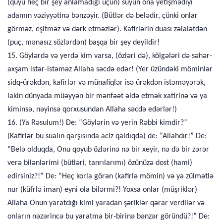
(quyu heç bir şey anlamadığı üçün) suyun ona yetişmədiyi
adamın vəziyyətinə bənzəyir. (Bütlər də belədir, çünki onlar
görməz, eşitməz və dərk etməzlər). Kafirlərin duası zəlalətdən
(puç, mənasız sözlərdən) başqa bir şey deyildir!
15. Göylərdə və yerdə kim varsa, (özləri də), kölgələri də səhər-
axşam istər-istəməz Allaha səcdə edər! (Yer üzündəki möminlər
sidq-ürəkdən, kafirlər və münafiqlər isə ürəkdən istəməyərək,
lakin dünyada müəyyən bir mənfəət əldə etmək xatirinə və ya
kiminsə, nəyinsə qorxusundan Allaha səcdə edərlər!)
16. (Ya Rəsulum!) De: “Göylərin və yerin Rəbbi kimdir?”
(Kafirlər bu sualın qarşısında aciz qaldıqda) de: “Allahdır!” De:
“Belə olduqda, Onu qoyub özlərinə nə bir xeyir, nə də bir zərər
verə bilənlərimi (bütləri, tanrılarımı) özünüzə dost (hami)
edirsiniz?!” De: “Heç korla görən (kafirlə mömin) və ya zülmətlə
nur (küfrlə iman) eyni ola bilərmi?! Yoxsa onlar (müşriklər)
Allaha Onun yaratdığı kimi yaradan şəriklər qərar verdilər və
onların nəzərincə bu yaratma bir-birinə bənzər göründü?!” De: