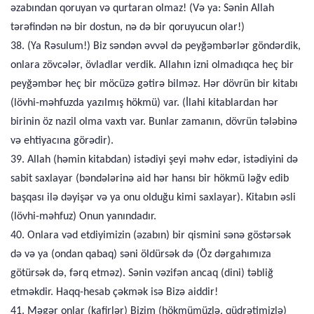
əzabından qoruyan və qurtaran olmaz! (Və ya: Sənin Allah
tərəfindən nə bir dostun, nə də bir qoruyucun olar!)
38. (Ya Rəsulum!) Biz səndən əvvəl də peyğəmbərlər göndərdik,
onlara zövcələr, övladlar verdik. Allahın izni olmadıqca heç bir
peyğəmbər heç bir möcüzə gətirə bilməz. Hər dövrün bir kitabı
(lövhi-məhfuzda yazılmış hökmü) var. (İlahi kitablardan hər
birinin öz nazil olma vaxtı var. Bunlar zamanın, dövrün tələbinə
və ehtiyacına görədir).
39. Allah (həmin kitabdan) istədiyi şeyi məhv edər, istədiyini də
sabit saxlayar (bəndələrinə aid hər hansı bir hökmü ləğv edib
başqası ilə dəyişər və ya onu olduğu kimi saxlayar). Kitabın əsli
(lövhi-məhfuz) Onun yanındadır.
40. Onlara vəd etdiyimizin (əzabın) bir qismini sənə göstərsək
də və ya (ondan qabaq) səni öldürsək də (Öz dərgahımıza
götürsək də, fərq etməz). Sənin vəzifən ancaq (dini) təbliğ
etməkdir. Haqq-hesab çəkmək isə Bizə aiddir!
41. Məgər onlar (kafirlər) Bizim (hökmümüzlə, qüdrətimizlə)