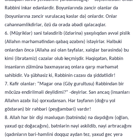
Rəbbini inkar edənlərdir. Boyunlarında zəncir olanlar da
(boyunlarına zəncir vurulacaq kəslər də) onlardır. Onlar
cəhənnəmlikdirlər, özü də orada əbədi qalacaqlar.
6. (Müşriklər) səni tələsdirib (özlərinə) yaxşılıqdan əvvəl pislik
(Allahın mərhəmətindən qabaq əzabını) istəyirlər. Halbuki
onlardan öncə (Allaha asi olan tayfalar, xalqlar barəsində) bu
kimi (ibrətamiz) cəzalar olub keçmişdir. Həqiqətən, Rəbbin
insanların zülmünə baxmayaraq onlara qarşı mərhəmət
sahibidir. Və şübhəsiz ki, Rəbbinin cəzası da şiddətlidir!
7. Kafir olanlar: “Məgər ona (Göy gurultusu) Rəbbindən bir
möcüzə endirilməli deyildimi?” -deyirlər. Sən ancaq (insanları
Allahın əzabı ilə) qorxudansan. Hər tayfanın (doğru yol
göstərən) bir rəhbəri (peyğəmbəri) vardır!
8. Allah hər bir dişi məxluqun (bətnində) nə daşıdığını (oğlan,
yaxud qız doğacağını), bətnlərin nəyi əskildib, nəyi artıracağını
(qadınların bari-həmlini doqquz aydan tez, yaxud gec yerə