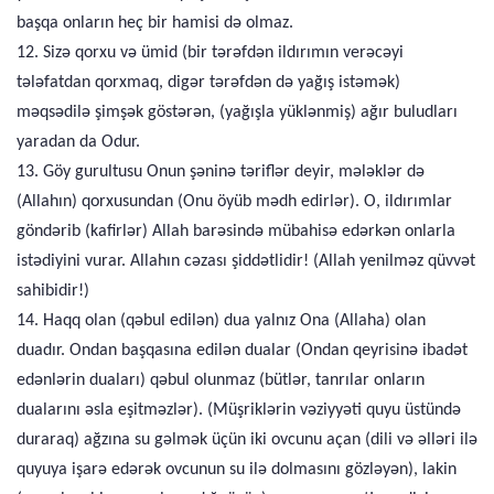
başqa onların heç bir hamisi də olmaz.
12. Sizə qorxu və ümid (bir tərəfdən ildırımın verəcəyi
tələfatdan qorxmaq, digər tərəfdən də yağış istəmək)
məqsədilə şimşək göstərən, (yağışla yüklənmiş) ağır buludları
yaradan da Odur.
13. Göy gurultusu Onun şəninə təriflər deyir, mələklər də
(Allahın) qorxusundan (Onu öyüb mədh edirlər). O, ildırımlar
göndərib (kafirlər) Allah barəsində mübahisə edərkən onlarla
istədiyini vurar. Allahın cəzası şiddətlidir! (Allah yenilməz qüvvət
sahibidir!)
14. Haqq olan (qəbul edilən) dua yalnız Ona (Allaha) olan
duadır. Ondan başqasına edilən dualar (Ondan qeyrisinə ibadət
edənlərin duaları) qəbul olunmaz (bütlər, tanrılar onların
dualarını əsla eşitməzlər). (Müşriklərin vəziyyəti quyu üstündə
duraraq) ağzına su gəlmək üçün iki ovcunu açan (dili və əlləri ilə
quyuya işarə edərək ovcunun su ilə dolmasını gözləyən), lakin