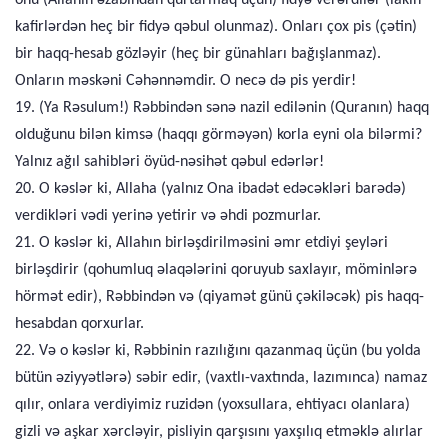
onu (Allahın əzabından qurtarmaq üçün) fidyə verərdilər (lakin
kafirlərdən heç bir fidyə qəbul olunmaz). Onları çox pis (çətin)
bir haqq-hesab gözləyir (heç bir günahları bağışlanmaz).
Onların məskəni Cəhənnəmdir. O necə də pis yerdir!
19. (Ya Rəsulum!) Rəbbindən sənə nazil edilənin (Quranın) haqq
olduğunu bilən kimsə (haqqı görməyən) korla eyni ola bilərmi?
Yalnız ağıl sahibləri öyüd-nəsihət qəbul edərlər!
20. O kəslər ki, Allaha (yalnız Ona ibadət edəcəkləri barədə)
verdikləri vədi yerinə yetirir və əhdi pozmurlar.
21. O kəslər ki, Allahın birləşdirilməsini əmr etdiyi şeyləri
birləşdirir (qohumluq əlaqələrini qoruyub saxlayır, möminlərə
hörmət edir), Rəbbindən və (qiyamət günü çəkiləcək) pis haqq-
hesabdan qorxurlar.
22. Və o kəslər ki, Rəbbinin razılığını qazanmaq üçün (bu yolda
bütün əziyyətlərə) səbir edir, (vaxtlı-vaxtında, lazımınca) namaz
qılır, onlara verdiyimiz ruzidən (yoxsullara, ehtiyacı olanlara)
gizli və aşkar xərcləyir, pisliyin qarşısını yaxşılıq etməklə alırlar