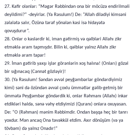
27. Kafir olanlar: “Məgər Rəbbindən ona bir möcüzə endirilməli
deyildimi?” -deyirlər. (Ya Rəsulum!) De: “Allah dilədiyi kimsəni
zəlalətə salır, Özünə tərəf yönələn kəsi isə hidayətə
qovuşdurur”.
28. Onlar o kəslərdir ki, iman gətirmiş və qəlbləri Allahı zikr
etməklə aram tapmışdır. Bilin ki, qəlblər yalnız Allahı zikr
etməklə aram tapar!
29. İman gətirib yaxşı işlər görənlərin xoş halına! (Onları) gözəl
bir sığınacaq (Cənnət gözləyir)!
30. (Ya Rəsulum! Səndən əvvəl peyğəmbərlər göndərdiyimiz
kimi) səni də özündən əvvəl çoxlu ümmətlər gəlib-getmiş bir
ümmətə Peyğəmbər göndərdik ki, onlar Rəhmanı (Allahı) inkar
etdikləri halda, sənə vəhy etdiyimizi (Quranı) onlara oxuyasan.
De: “O (Rəhman) mənim Rəbbimdir. Ondan başqa heç bir tanrı
yoxdur. Mən ancaq Ona təvəkkül etdim. Axır dönüşüm (və ya
tövbəm) də yalnız Onadır!”