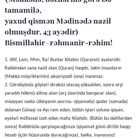
tamamilə,
yaxud qismən Mədinədə nazil
olmuşdur, 43 ayədir)
Bismillahir–rəhmanir-rəhim!
1. Əlif, Lam, Mim, Ra! Bunlar Kitabın (Quranın) ayələridir.
Rəbbindən sənə nazil olan (Quran) haqdır, lakin insanların
(Məkkə müşriklərinin) əksəriyyəti (ona) inanmaz.
2. Gördüyünüz göyləri dirəksiz olaraq yüksəldən, sonra ərşi
yaradıb hökmü altına alan (ərş üzərində bərqərar olan),
müəyyən vaxta (dünyanın axırına -qiyamətə) qədər (səmada)
dolanan Günəşi və Ayı ram edən, bütün işləri yoluna qoyan,
ayələri müfəssəl izah edən məhz Allahdır. (Bütün bu dəlillərdən
sonra) Rəbbinizlə qarşılaşacağınıza (qiyamət günü dirilib haqq-
hesab üçün hüzurunda duracağınıza), bəlkə, inanasınız!