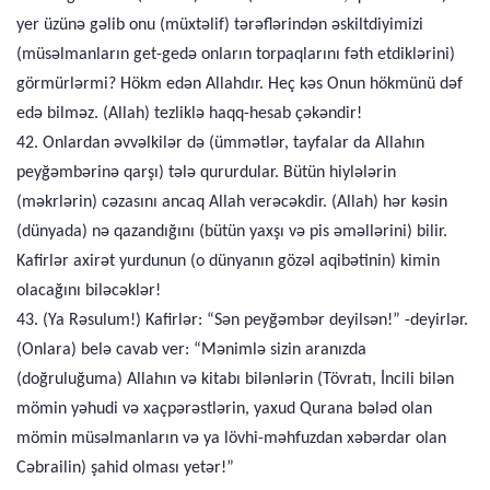
yer üzünə gəlib onu (müxtəlif) tərəflərindən əskiltdiyimizi
(müsəlmanların get-gedə onların torpaqlarını fəth etdiklərini)
görmürlərmi? Hökm edən Allahdır. Heç kəs Onun hökmünü dəf
edə bilməz. (Allah) tezliklə haqq-hesab çəkəndir!
42. Onlardan əvvəlkilər də (ümmətlər, tayfalar da Allahın
peyğəmbərinə qarşı) tələ qururdular. Bütün hiylələrin
(məkrlərin) cəzasını ancaq Allah verəcəkdir. (Allah) hər kəsin
(dünyada) nə qazandığını (bütün yaxşı və pis əməllərini) bilir.
Kafirlər axirət yurdunun (o dünyanın gözəl aqibətinin) kimin
olacağını biləcəklər!
43. (Ya Rəsulum!) Kafirlər: “Sən peyğəmbər deyilsən!” -deyirlər.
(Onlara) belə cavab ver: “Mənimlə sizin aranızda
(doğruluğuma) Allahın və kitabı bilənlərin (Tövratı, İncili bilən
mömin yəhudi və xaçpərəstlərin, yaxud Qurana bələd olan
mömin müsəlmanların və ya lövhi-məhfuzdan xəbərdar olan
Cəbrailin) şahid olması yetər!”