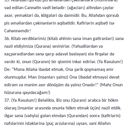
35. Allahdan qorxub pis əməllərdən çəkinənlərə (möminlərə)
vəd edilən Cənnətin vəsfi belədir: (ağacları) altından çaylar
axar, yeməkləri də, kölgələri də daimidir. Bu, Allahdan qorxub
pis əməllərdən çəkinənlərin aqibətidir. Kafirlərin aqibəti isə
Cəhənnəmdir!
36. Kitab verdiklərimiz (kitab əhlinin sənə iman gətirənləri) sənə
nazil etdiyimizə (Qurana) sevinirlər. (Yəhudilərdən və
xaçpərəstlərdən sənə qarşı ədavət bəsləyən) elə firqələr də
vardır ki, onun (Quranın) bir qismini inkar edirlər. (Ya Rəsulum!)
De: “Mənə Allaha ibadət etmək, Ona şərik qoşmamaq əmr
olunmuşdur. Mən (insanları yalnız) Ona (ibadət etməyə) dəvət
edirəm və mənim axır dönüşüm də yalnız Onadır!” (Məhz Onun
hüzuruna qayıdacağam!)
37. (Ya Rəsulum!) Beləliklə, Biz onu (Quranı) ərəbcə bir hökm
olaraq (insanlar arasında onunla hökm etmək üçün) nazil etdik.
Əgər sənə (vəhylə) gələn elmdən (Qurandan) sonra (kafirlərin)
nəfslərinin istəklərinə (puç arzularına) uysan, səni Allahın