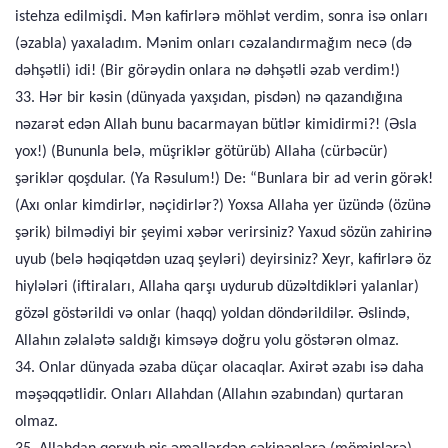
istehza edilmişdi. Mən kafirlərə möhlət verdim, sonra isə onları
(əzabla) yaxaladım. Mənim onları cəzalandırmağım necə (də
dəhşətli) idi! (Bir görəydin onlara nə dəhşətli əzab verdim!)
33. Hər bir kəsin (dünyada yaxşıdan, pisdən) nə qazandığına
nəzarət edən Allah bunu bacarmayan bütlər kimidirmi?! (Əsla
yox!) (Bununla belə, müşriklər götürüb) Allaha (cürbəcür)
şəriklər qoşdular. (Ya Rəsulum!) De: “Bunlara bir ad verin görək!
(Axı onlar kimdirlər, nəçidirlər?) Yoxsa Allaha yer üzündə (özünə
şərik) bilmədiyi bir şeyimi xəbər verirsiniz? Yaxud sözün zahirinə
uyub (belə həqiqətdən uzaq şeyləri) deyirsiniz? Xeyr, kafirlərə öz
hiylələri (iftiraları, Allaha qarşı uydurub düzəltdikləri yalanlar)
gözəl göstərildi və onlar (haqq) yoldan döndərildilər. Əslində,
Allahın zəlalətə saldığı kimsəyə doğru yolu göstərən olmaz.
34. Onlar dünyada əzaba düçar olacaqlar. Axirət əzabı isə daha
məşəqqətlidir. Onları Allahdan (Allahın əzabından) qurtaran
olmaz.