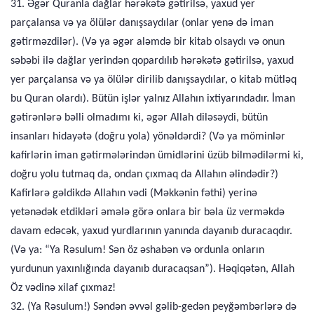
31. Əgər Quranla dağlar hərəkətə gətirilsə, yaxud yer
parçalansa və ya ölülər danışsaydılar (onlar yenə də iman
gətirməzdilər). (Və ya əgər aləmdə bir kitab olsaydı və onun
səbəbi ilə dağlar yerindən qopardılıb hərəkətə gətirilsə, yaxud
yer parçalansa və ya ölülər dirilib danışsaydılar, o kitab mütləq
bu Quran olardı). Bütün işlər yalnız Allahın ixtiyarındadır. İman
gətirənlərə bəlli olmadımı ki, əgər Allah diləsəydi, bütün
insanları hidayətə (doğru yola) yönəldərdi? (Və ya möminlər
kafirlərin iman gətirmələrindən ümidlərini üzüb bilmədilərmi ki,
doğru yolu tutmaq da, ondan çıxmaq da Allahın əlindədir?)
Kafirlərə gəldikdə Allahın vədi (Məkkənin fəthi) yerinə
yetənədək etdikləri əmələ görə onlara bir bəla üz verməkdə
davam edəcək, yaxud yurdlarının yanında dayanıb duracaqdır.
(Və ya: “Ya Rəsulum! Sən öz əshabən və ordunla onların
yurdunun yaxınlığında dayanıb duracaqsan”). Həqiqətən, Allah
Öz vədinə xilaf çıxmaz!
32. (Ya Rəsulum!) Səndən əvvəl gəlib-gedən peyğəmbərlərə də