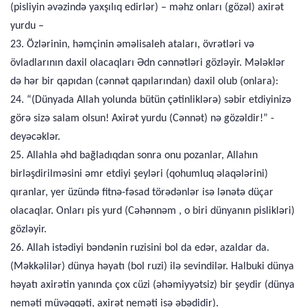
(pisliyin əvəzində yaxşılıq edirlər) – məhz onları (gözəl) axirət
yurdu –
23. Özlərinin, həmçinin əməlisaleh ataları, övrətləri və
övladlarının daxil olacaqları Ədn cənnətləri gözləyir. Mələklər
də hər bir qapıdan (cənnət qapılarından) daxil olub (onlara):
24. “(Dünyada Allah yolunda bütün çətinliklərə) səbir etdiyinizə
görə sizə salam olsun! Axirət yurdu (Cənnət) nə gözəldir!” -
deyəcəklər.
25. Allahla əhd bağladıqdan sonra onu pozanlar, Allahın
birləşdirilməsini əmr etdiyi şeyləri (qohumluq əlaqələrini)
qıranlar, yer üzündə fitnə-fəsad törədənlər isə lənətə düçar
olacaqlar. Onları pis yurd (Cəhənnəm , o biri dünyanın pislikləri)
gözləyir.
26. Allah istədiyi bəndənin ruzisini bol da edər, azaldar da.
(Məkkəlilər) dünya həyatı (bol ruzi) ilə sevindilər. Halbuki dünya
həyatı axirətin yanında çox cüzi (əhəmiyyətsiz) bir şeydir (dünya
neməti müvəqqəti, axirət neməti isə əbədidir).