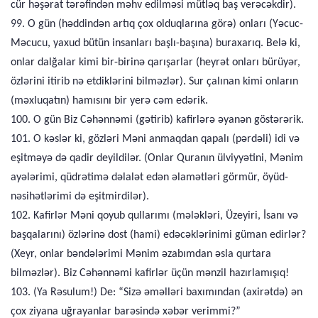
cür həşərat tərəfindən məhv edilməsi mütləq baş verəcəkdir).
99. O gün (həddindən artıq çox olduqlarına görə) onları (Yəcuc-
Məcucu, yaxud bütün insanları başlı-başına) buraxarıq. Belə ki,
onlar dalğalar kimi bir-birinə qarışarlar (heyrət onları bürüyər,
özlərini itirib nə etdiklərini bilməzlər). Sur çalınan kimi onların
(məxluqatın) hamısını bir yerə cəm edərik.
100. O gün Biz Cəhənnəmi (gətirib) kafirlərə əyanən göstərərik.
101. O kəslər ki, gözləri Məni anmaqdan qapalı (pərdəli) idi və
eşitməyə də qadir deyildilər. (Onlar Quranın ülviyyətini, Mənim
ayələrimi, qüdrətimə dəlalət edən əlamətləri görmür, öyüd-
nəsihətlərimi də eşitmirdilər).
102. Kafirlər Məni qoyub qullarımı (mələkləri, Üzeyiri, İsanı və
başqalarını) özlərinə dost (hami) edəcəklərinimi güman edirlər?
(Xeyr, onlar bəndələrimi Mənim əzabımdan əsla qurtara
bilməzlər). Biz Cəhənnəmi kafirlər üçün mənzil hazırlamışıq!
103. (Ya Rəsulum!) De: “Sizə əməlləri baxımından (axirətdə) ən
çox ziyana uğrayanlar barəsində xəbər verimmi?”