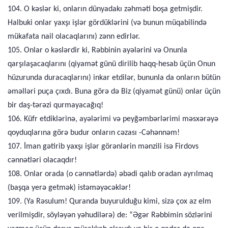
104. O kəslər ki, onların dünyadakı zəhməti boşa getmişdir.
Halbuki onlar yaxşı işlər gördüklərini (və bunun müqabilində
mükafata nail olacaqlarını) zənn edirlər.
105. Onlar o kəslərdir ki, Rəbbinin ayələrini və Onunla
qarşılaşacaqlarını (qiyamət günü dirilib haqq-hesab üçün Onun
hüzurunda duracaqlarını) inkar etdilər, bununla da onların bütün
əməlləri puça çıxdı. Buna görə də Biz (qiyamət günü) onlar üçün
bir daş-tərəzi qurmayacağıq!
106. Küfr etdiklərinə, ayələrimi və peyğəmbərlərimi məsxərəyə
qoyduqlarına görə budur onların cəzası -Cəhənnəm!
107. İman gətirib yaxşı işlər görənlərin mənzili isə Firdovs
cənnətləri olacaqdır!
108. Onlar orada (o cənnətlərdə) əbədi qalıb oradan ayrılmaq
(başqa yerə getmək) istəməyəcəklər!
109. (Ya Rəsulum! Quranda buyurulduğu kimi, sizə çox az elm
verilmişdir, söyləyən yəhudilərə) de: “Əgər Rəbbimin sözlərini