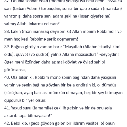
37. Onunla söhbət edən (mömin) yoldaşı isə belə dedi: “Əvvəlcə
səni (baban Adəmi) torpaqdan, sonra bir qətrə sudan (mənidən)
yaratmış, daha sonra səni adam şəklinə (insan qiyafəsinə)
salmış Allahı inkarmı edirsən?
38. Lakin (mən inanaraq deyirəm ki) Allah mənim Rəbbimdir və
mən heç kəsi Rəbbimə şərik qoşmaram!
39. Bağına girdiyin zaman barı: “Maşallah (Allahın istədiyi kimi
oldu), qüvvət (və qüdrət) yalnız Allaha məxsusdur!” -deyəydin!
Əgər məni özündən daha az mal-dövlət və övlad sahibi
görürsənsə,
40. Ola bilsin ki, Rəbbim mənə sənin bağından daha yaxşısını
versin və sənin bağına göydən bir bəla endirsin ki, o, dümdüz
(sürüşkən, ayaq basılası mümkün olmayan, heç bir şey bitməyən
qupquru) bir yer olsun!
41. Yaxud suyu (tamamilə) çəkilib getsin və bir də onu əsla
axtarıb tapa bilməyəsən!”
42. Beləliklə, (gecə göydən gələn bir ildırım vasitəsilə) onun