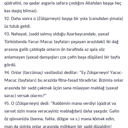
qüdrətini, nə qədər əsgərlə səfərə çıxdığını Allahdan başqa heç
kəs dəqiq bilməz).
92. Daha sonra o (Zülqərneyn) başqa bir yola (cənubdan şimala)
üz tutub getdi.
93. Nəhayət, (sədd salmış olduğu Azərbaycandakı, yaxud
Türküstanda Yəcuc-Məcuc tayfaları yaşayan ərazidəki) iki dağ
arasına gəlib çatdıqda onların ön tərəfində az qala söz
anlamayan (yaxud danışıqları çox çətin başa düşülən) bir tayfa
gördü.
94. Onlar (tərcüməçi vasitəsilə) dedilər: “Ey Zülqərneyn! Yəcuc-
Məcuc (tayfaları) bu ərazidə fitnə-fəsad törədirlər. Bizimlə onlar
arasında bir sədd çəkmək üçün sənə müəyyən məbləğ (yaxud
xərac) versək olarmı?”
95. O (Zülqərneyn) dedi: “Rəbbimin mənə verdiyi (qüdrət və
sərvət sizin mənə verəcəyiniz məbləğdən) daha yaxşıdır. Gəlin
öz qüvvənizlə (bənna, fəhlə, dülgər və s.) mənə kömək edin,
mən də sizinlə onlar arasında möhkəm bir sədd düzəldim!