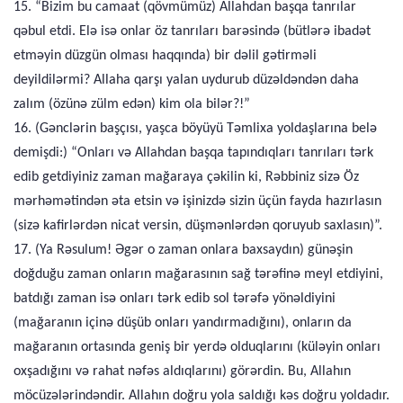
15. “Bizim bu camaat (qövmümüz) Allahdan başqa tanrılar
qəbul etdi. Elə isə onlar öz tanrıları barəsində (bütlərə ibadət
etməyin düzgün olması haqqında) bir dəlil gətirməli
deyildilərmi? Allaha qarşı yalan uydurub düzəldəndən daha
zalım (özünə zülm edən) kim ola bilər?!”
16. (Gənclərin başçısı, yaşca böyüyü Təmlixa yoldaşlarına belə
demişdi:) “Onları və Allahdan başqa tapındıqları tanrıları tərk
edib getdiyiniz zaman mağaraya çəkilin ki, Rəbbiniz sizə Öz
mərhəmətindən əta etsin və işinizdə sizin üçün fayda hazırlasın
(sizə kafirlərdən nicat versin, düşmənlərdən qoruyub saxlasın)”.
17. (Ya Rəsulum! Əgər o zaman onlara baxsaydın) günəşin
doğduğu zaman onların mağarasının sağ tərəfinə meyl etdiyini,
batdığı zaman isə onları tərk edib sol tərəfə yönəldiyini
(mağaranın içinə düşüb onları yandırmadığını), onların da
mağaranın ortasında geniş bir yerdə olduqlarını (küləyin onları
oxşadığını və rahat nəfəs aldıqlarını) görərdin. Bu, Allahın
möcüzələrindəndir. Allahın doğru yola saldığı kəs doğru yoldadır.