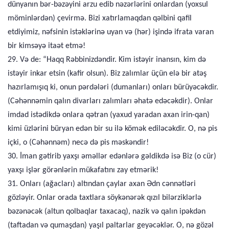
dünyanın bər-bəzəyini arzu edib nəzərlərini onlardan (yoxsul
möminlərdən) çevirmə. Bizi xatırlamaqdan qəlbini qafil
etdiyimiz, nəfsinin istəklərinə uyan və (hər) işində ifrata varan
bir kimsəyə itaət etmə!
29. Və de: “Haqq Rəbbinizdəndir. Kim istəyir inansın, kim də
istəyir inkar etsin (kafir olsun). Biz zalımlar üçün elə bir atəş
hazırlamışıq ki, onun pərdələri (dumanları) onları bürüyəcəkdir.
(Cəhənnəmin qalın divarları zalımları əhatə edəcəkdir). Onlar
imdad istədikdə onlara qətran (yaxud yaradan axan irin-qan)
kimi üzlərini büryan edən bir su ilə kömək ediləcəkdir. O, nə pis
içki, o (Cəhənnəm) necə də pis məskəndir!
30. İman gətirib yaxşı əməllər edənlərə gəldikdə isə Biz (o cür)
yaxşı işlər görənlərin mükafatını zay etmərik!
31. Onları (ağacları) altından çaylar axan Ədn cənnətləri
gözləyir. Onlar orada taxtlara söykənərək qızıl bilərziklərlə
bəzənəcək (altun qolbaqlar taxacaq), nazik və qalın ipəkdən
(taftadan və qumaşdan) yaşıl paltarlar geyəcəklər. O, nə gözəl