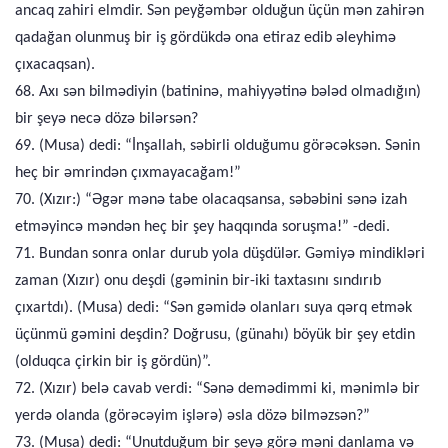
ancaq zahiri elmdir. Sən peyğəmbər olduğun üçün mən zahirən
qadağan olunmuş bir iş gördükdə ona etiraz edib əleyhimə
çıxacaqsan).
68. Axı sən bilmədiyin (batininə, mahiyyətinə bələd olmadığın)
bir şeyə necə dözə bilərsən?
69. (Musa) dedi: “İnşallah, səbirli olduğumu görəcəksən. Sənin
heç bir əmrindən çıxmayacağam!”
70. (Xızır:) “Əgər mənə tabe olacaqsansa, səbəbini sənə izah
etməyincə məndən heç bir şey haqqında soruşma!” -dedi.
71. Bundan sonra onlar durub yola düşdülər. Gəmiyə mindikləri
zaman (Xızır) onu deşdi (gəminin bir-iki taxtasını sındırıb
çıxartdı). (Musa) dedi: “Sən gəmidə olanları suya qərq etmək
üçünmü gəmini deşdin? Doğrusu, (günahı) böyük bir şey etdin
(olduqca çirkin bir iş gördün)”.
72. (Xızır) belə cavab verdi: “Sənə demədimmi ki, mənimlə bir
yerdə olanda (görəcəyim işlərə) əsla dözə bilməzsən?”
73. (Musa) dedi: “Unutduğum bir şeyə görə məni danlama və