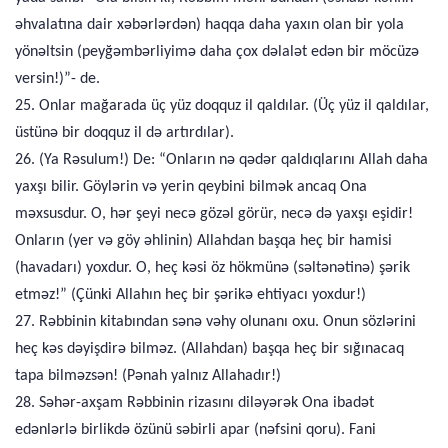
əhvalatına dair xəbərlərdən) haqqa daha yaxın olan bir yola
yönəltsin (peyğəmbərliyimə daha çox dəlalət edən bir möcüzə
versin!)”- de.
25. Onlar mağarada üç yüz doqquz il qaldılar. (Üç yüz il qaldılar,
üstünə bir doqquz il də artırdılar).
26. (Ya Rəsulum!) De: “Onların nə qədər qaldıqlarını Allah daha
yaxşı bilir. Göylərin və yerin qeybini bilmək ancaq Ona
məxsusdur. O, hər şeyi necə gözəl görür, necə də yaxşı eşidir!
Onların (yer və göy əhlinin) Allahdan başqa heç bir hamisi
(havadarı) yoxdur. O, heç kəsi öz hökmünə (səltənətinə) şərik
etməz!” (Çünki Allahın heç bir şərikə ehtiyacı yoxdur!)
27. Rəbbinin kitabından sənə vəhy olunanı oxu. Onun sözlərini
heç kəs dəyişdirə bilməz. (Allahdan) başqa heç bir sığınacaq
tapa bilməzsən! (Pənah yalnız Allahadır!)
28. Səhər-axşam Rəbbinin rizasını diləyərək Ona ibadət
edənlərlə birlikdə özünü səbirli apar (nəfsini qoru). Fani