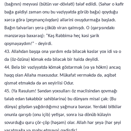
(bağının) meyvəsi (bütün var-dövləti) tələf edildi. (Səhər o kafir
bağa gəldiyi zaman onu bu vəziyyətdə görüb bağa) qoyduğu
xərcə görə (peşmançılıqdan) əllərini ovuşdurmağa başladı.
Bağın talvarları yerə çöküb viran qalmışdı. O (qarşısındakı
mənzərəyə baxaraq): “Kaş Rəbbimə heç kəsi şərik
qoşmayaydım!” - deyirdi.
43. Allahdan başqa ona yardım edə biləcək kəslər yox idi və o
da (öz-özünə) kömək edə biləcək bir halda deyildi.
44. Belə bir vəziyyətdə kömək göstərmək (və ya hökm) ancaq
haqq olan Allaha məxsusdur. Mükafat verməkdə də, aqibət
qismət etməkdə də ən xeyirlisi Odur.
45. (Ya Rəsulum! Səndən yoxsulları öz məclisindən qovmağı
tələb edən təkəbbür sahiblərinə) bu dünyanı misal çək: (Bu
dünya) göydən yağdırdığımız yağmura bənzər. Yerdəki bitkilər
onunla qarışıb (onu içib) yetişər, sonra isə dönüb küləyin
sovurduğu quru çör-çöp (həşəm) olar. Allah hər şeyə (hər şeyi
yaratmağa və məhv etməyə) qadirdir!