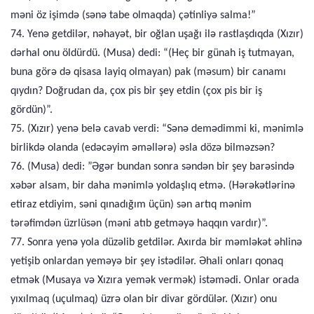
məni öz işimdə (sənə tabe olmaqda) çətinliyə salma!”
74. Yenə getdilər, nəhayət, bir oğlan uşağı ilə rastlaşdıqda (Xızır)
dərhal onu öldürdü. (Musa) dedi: “(Heç bir günah iş tutmayan,
buna görə də qisasa layiq olmayan) pak (məsum) bir canamı
qıydın? Doğrudan da, çox pis bir şey etdin (çox pis bir iş
gördün)”.
75. (Xızır) yenə belə cavab verdi: “Sənə demədimmi ki, mənimlə
birlikdə olanda (edəcəyim əməllərə) əsla dözə bilməzsən?
76. (Musa) dedi: ”Əgər bundan sonra səndən bir şey barəsində
xəbər alsam, bir daha mənimlə yoldaşlıq etmə. (Hərəkətlərinə
etiraz etdiyim, səni qınadığım üçün) sən artıq mənim
tərəfimdən üzrlüsən (məni atıb getməyə haqqın vardır)”.
77. Sonra yenə yola düzəlib getdilər. Axırda bir məmləkət əhlinə
yetişib onlardan yeməyə bir şey istədilər. Əhali onları qonaq
etmək (Musaya və Xızıra yemək vermək) istəmədi. Onlar orada
yıxılmaq (uçulmaq) üzrə olan bir divar gördülər. (Xızır) onu