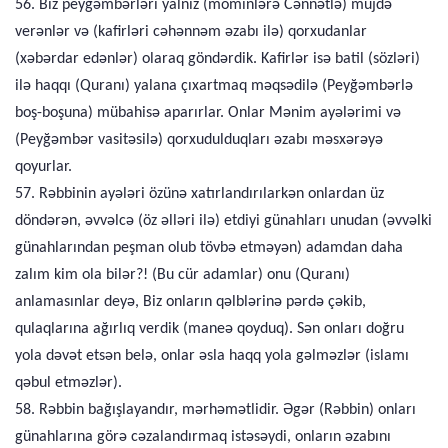
56. Biz peyğəmbərləri yalnız (möminlərə Cənnətlə) müjdə
verənlər və (kafirləri cəhənnəm əzabı ilə) qorxudanlar
(xəbərdar edənlər) olaraq göndərdik. Kafirlər isə batil (sözləri)
ilə haqqı (Quranı) yalana çıxartmaq məqsədilə (Peyğəmbərlə
boş-boşuna) mübahisə aparırlar. Onlar Mənim ayələrimi və
(Peyğəmbər vasitəsilə) qorxudulduqları əzabı məsxərəyə
qoyurlar.
57. Rəbbinin ayələri özünə xatırlandırılarkən onlardan üz
döndərən, əvvəlcə (öz əlləri ilə) etdiyi günahları unudan (əvvəlki
günahlarından peşman olub tövbə etməyən) adamdan daha
zalım kim ola bilər?! (Bu cür adamlar) onu (Quranı)
anlamasınlar deyə, Biz onların qəlblərinə pərdə çəkib,
qulaqlarına ağırlıq verdik (maneə qoyduq). Sən onları doğru
yola dəvət etsən belə, onlar əsla haqq yola gəlməzlər (islamı
qəbul etməzlər).
58. Rəbbin bağışlayandır, mərhəmətlidir. Əgər (Rəbbin) onları
günahlarına görə cəzalandırmaq istəsəydi, onların əzabını