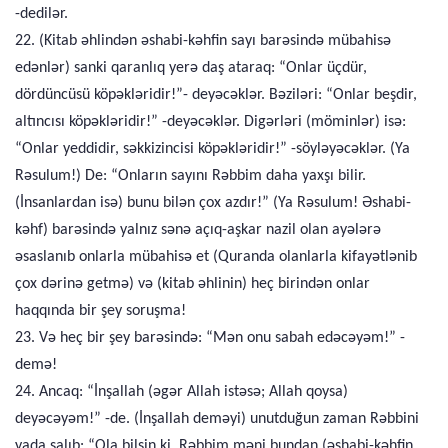
-dedilər.
22. (Kitab əhlindən əshabi-kəhfin sayı barəsində mübahisə
edənlər) sanki qaranlıq yerə daş ataraq: “Onlar üçdür,
dördüncüsü köpəkləridir!”- deyəcəklər. Bəziləri: “Onlar beşdir,
altıncısı köpəkləridir!” -deyəcəklər. Digərləri (möminlər) isə:
“Onlar yeddidir, səkkizincisi köpəkləridir!” -söyləyəcəklər. (Ya
Rəsulum!) De: “Onların sayını Rəbbim daha yaxşı bilir.
(İnsanlardan isə) bunu bilən çox azdır!” (Ya Rəsulum! Əshabi-
kəhf) barəsində yalnız sənə açıq-aşkar nazil olan ayələrə
əsaslanıb onlarla mübahisə et (Quranda olanlarla kifayətlənib
çox dərinə getmə) və (kitab əhlinin) heç birindən onlar
haqqında bir şey soruşma!
23. Və heç bir şey barəsində: “Mən onu sabah edəcəyəm!” -
demə!
24. Ancaq: “İnşallah (əgər Allah istəsə; Allah qoysa)
deyəcəyəm!” -de. (İnşallah deməyi) unutduğun zaman Rəbbini
yada salıb: “Ola bilsin ki, Rəbbim məni bundan (əshabi-kəhfin