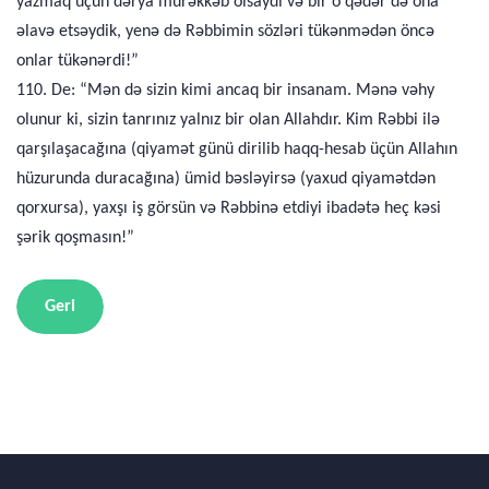
yazmaq üçün dərya mürəkkəb olsaydı və bir o qədər də ona
əlavə etsəydik, yenə də Rəbbimin sözləri tükənmədən öncə
onlar tükənərdi!”
110. De: “Mən də sizin kimi ancaq bir insanam. Mənə vəhy
olunur ki, sizin tanrınız yalnız bir olan Allahdır. Kim Rəbbi ilə
qarşılaşacağına (qiyamət günü dirilib haqq-hesab üçün Allahın
hüzurunda duracağına) ümid bəsləyirsə (yaxud qiyamətdən
qorxursa), yaxşı iş görsün və Rəbbinə etdiyi ibadətə heç kəsi
şərik qoşmasın!”
Geri