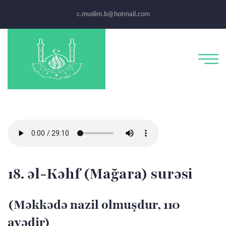
c.muslim.b@hotmail.com
18. əl-Kəhf (Mağara) surəsi
(Məkkədə nazil olmuşdur, 110
ayədir)