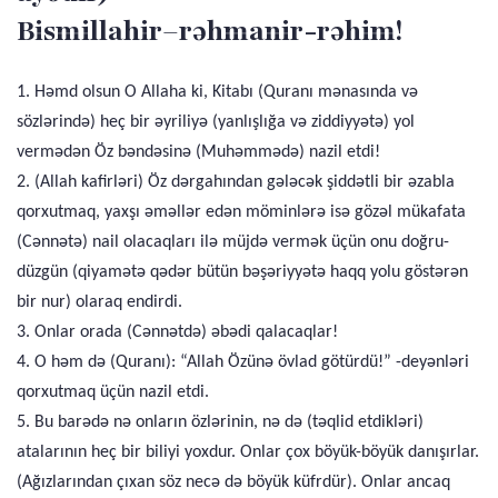
Bismillahir–rəhmanir-rəhim!
1. Həmd olsun O Allaha ki, Kitabı (Quranı mənasında və
sözlərində) heç bir əyriliyə (yanlışlığa və ziddiyyətə) yol
vermədən Öz bəndəsinə (Muhəmmədə) nazil etdi!
2. (Allah kafirləri) Öz dərgahından gələcək şiddətli bir əzabla
qorxutmaq, yaxşı əməllər edən möminlərə isə gözəl mükafata
(Cənnətə) nail olacaqları ilə müjdə vermək üçün onu doğru-
düzgün (qiyamətə qədər bütün bəşəriyyətə haqq yolu göstərən
bir nur) olaraq endirdi.
3. Onlar orada (Cənnətdə) əbədi qalacaqlar!
4. O həm də (Quranı): “Allah Özünə övlad götürdü!” -deyənləri
qorxutmaq üçün nazil etdi.
5. Bu barədə nə onların özlərinin, nə də (təqlid etdikləri)
atalarının heç bir biliyi yoxdur. Onlar çox böyük-böyük danışırlar.
(Ağızlarından çıxan söz necə də böyük küfrdür). Onlar ancaq