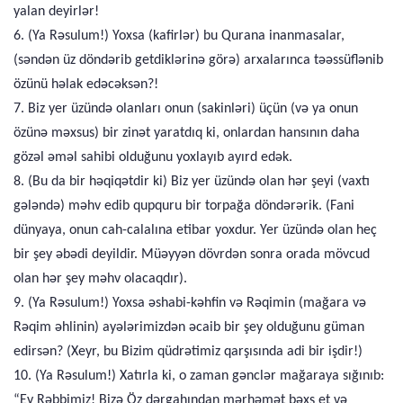
yalan deyirlər!
6. (Ya Rəsulum!) Yoxsa (kafirlər) bu Qurana inanmasalar,
(səndən üz döndərib getdiklərinə görə) arxalarınca təəssüflənib
özünü həlak edəcəksən?!
7. Biz yer üzündə olanları onun (sakinləri) üçün (və ya onun
özünə məxsus) bir zinət yaratdıq ki, onlardan hansının daha
gözəl əməl sahibi olduğunu yoxlayıb ayırd edək.
8. (Bu da bir həqiqətdir ki) Biz yer üzündə olan hər şeyi (vaxtı
gələndə) məhv edib qupquru bir torpağa döndərərik. (Fani
dünyaya, onun cah-calalına etibar yoxdur. Yer üzündə olan heç
bir şey əbədi deyildir. Müəyyən dövrdən sonra orada mövcud
olan hər şey məhv olacaqdır).
9. (Ya Rəsulum!) Yoxsa əshabi-kəhfin və Rəqimin (mağara və
Rəqim əhlinin) ayələrimizdən əcaib bir şey olduğunu güman
edirsən? (Xeyr, bu Bizim qüdrətimiz qarşısında adi bir işdir!)
10. (Ya Rəsulum!) Xatırla ki, o zaman gənclər mağaraya sığınıb:
“Ey Rəbbimiz! Bizə Öz dərgahından mərhəmət bəxş et və