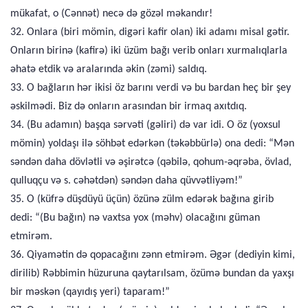
mükafat, o (Cənnət) necə də gözəl məkandır!
32. Onlara (biri mömin, digəri kafir olan) iki adamı misal gətir.
Onların birinə (kafirə) iki üzüm bağı verib onları xurmalıqlarla
əhatə etdik və aralarında əkin (zəmi) saldıq.
33. O bağların hər ikisi öz barını verdi və bu bardan heç bir şey
əskilmədi. Biz də onların arasından bir irmaq axıtdıq.
34. (Bu adamın) başqa sərvəti (gəliri) də var idi. O öz (yoxsul
mömin) yoldaşı ilə söhbət edərkən (təkəbbürlə) ona dedi: “Mən
səndən daha dövlətli və əşirətcə (qəbilə, qohum-əqrəba, övlad,
qulluqçu və s. cəhətdən) səndən daha qüvvətliyəm!”
35. O (küfrə düşdüyü üçün) özünə zülm edərək bağına girib
dedi: “(Bu bağın) nə vaxtsa yox (məhv) olacağını güman
etmirəm.
36. Qiyamətin də qopacağını zənn etmirəm. Əgər (dediyin kimi,
dirilib) Rəbbimin hüzuruna qaytarılsam, özümə bundan da yaxşı
bir məskən (qayıdış yeri) taparam!”