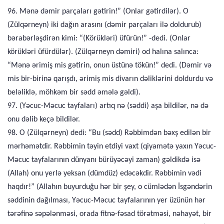
96. Mənə dəmir parçaları gətirin!” (Onlar gətirdilər). O
(Zülqərneyn) iki dağın arasını (dəmir parçaları ilə doldurub)
bərabərləşdirən kimi: “(Körükləri) üfürün!” -dedi. (Onlar
körükləri üfürdülər). (Zülqərneyn dəmiri) od halına salınca:
“Mənə ərimiş mis gətirin, onun üstünə tökün!” dedi. (Dəmir və
mis bir-birinə qarışdı, ərimiş mis divarın dəliklərini doldurdu və
beləliklə, möhkəm bir sədd əmələ gəldi).
97. (Yəcuc-Məcuc tayfaları) artıq nə (səddi) aşa bildilər, nə də
onu dəlib keçə bildilər.
98. O (Zülqərneyn) dedi: “Bu (sədd) Rəbbimdən bəxş edilən bir
mərhəmətdir. Rəbbimin təyin etdiyi vaxt (qiyamətə yaxın Yəcuc-
Məcuc tayfalarının dünyanı bürüyəcəyi zaman) gəldikdə isə
(Allah) onu yerlə yeksan (dümdüz) edəcəkdir. Rəbbimin vədi
haqdır!” (Allahın buyurduğu hər bir şey, o cümlədən İsgəndərin
səddinin dağılması, Yəcuc-Məcuc tayfalarının yer üzünün hər
tərəfinə səpələnməsi, orada fitnə-fəsad törətməsi, nəhayət, bir