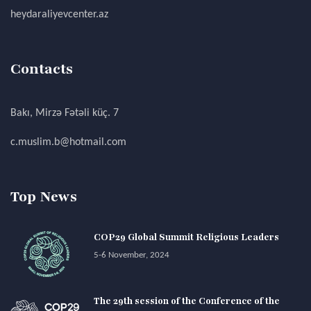
heydaraliyevcenter.az
Contacts
Bakı, Mirzə Fətəli küç. 7
c.muslim.b@hotmail.com
Top News
COP29 Global Summit Religious Leaders
5-6 November, 2024
The 29th session of the Conference of the