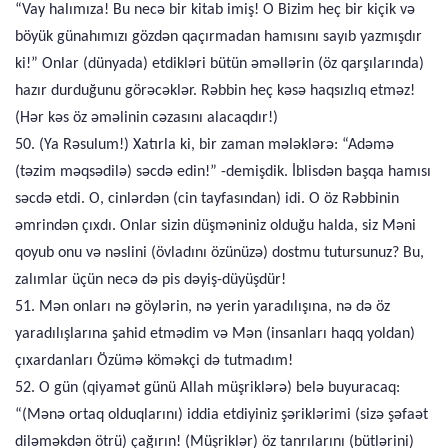
“Vay halımıza! Bu necə bir kitab imiş! O Bizim heç bir kiçik və
böyük günahımızı gözdən qaçırmadan hamısını sayıb yazmışdır
ki!” Onlar (dünyada) etdikləri bütün əməllərin (öz qarşılarında)
hazır durduğunu görəcəklər. Rəbbin heç kəsə haqsızlıq etməz!
(Hər kəs öz əməlinin cəzasını alacaqdır!)
50. (Ya Rəsulum!) Xatırla ki, bir zaman mələklərə: “Adəmə
(təzim məqsədilə) səcdə edin!” -demişdik. İblisdən başqa hamısı
səcdə etdi. O, cinlərdən (cin tayfasından) idi. O öz Rəbbinin
əmrindən çıxdı. Onlar sizin düşməniniz olduğu halda, siz Məni
qoyub onu və nəslini (övladını özünüzə) dostmu tutursunuz? Bu,
zalımlar üçün necə də pis dəyiş-düyüşdür!
51. Mən onları nə göylərin, nə yerin yaradılışına, nə də öz
yaradılışlarına şahid etmədim və Mən (insanları haqq yoldan)
çıxardanları Özümə köməkçi də tutmadım!
52. O gün (qiyamət günü Allah müşriklərə) belə buyuracaq:
“(Mənə ortaq olduqlarını) iddia etdiyiniz şəriklərimi (sizə şəfaət
diləməkdən ötrü) çağırın! (Müşriklər) öz tanrılarını (bütlərini)