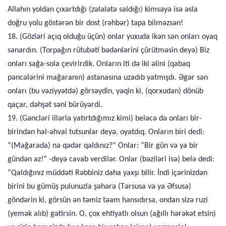
Allahın yoldan çıxartdığı (zəlalətə saldığı) kimsəyə isə əsla
doğru yolu göstərən bir dost (rəhbər) tapa bilməzsən!
18. (Gözləri açıq olduğu üçün) onlar yuxuda ikən sən onları oyaq
sanardın. (Torpağın rütubəti bədənlərini çürütməsin deyə) Biz
onları sağa-sola çevirirdik. Onların iti də iki əlini (qabaq
pəncələrini mağaranın) astanasına uzadıb yatmışdı. Əgər sən
onları (bu vəziyyətdə) görsəydin, yəqin ki, (qorxudan) dönüb
qaçar, dəhşət səni bürüyərdi.
19. (Gəncləri illərlə yatırtdığımız kimi) beləcə də onları bir-
birindən hal-əhval tutsunlar deyə, oyatdıq. Onların biri dedi:
“(Mağarada) nə qədər qaldınız?” Onlar: “Bir gün və ya bir
gündən az!” -deyə cavab verdilər. Onlar (bəziləri isə) belə dedi:
“Qaldığınız müddəti Rəbbiniz daha yaxşı bilir. İndi içərinizdən
birini bu gümüş pulunuzla şəhərə (Tərsusa və ya Əfsusa)
göndərin ki, görsün ən təmiz təam hansıdırsa, ondan sizə ruzi
(yemək alıb) gətirsin. O, çox ehtiyatlı olsun (ağıllı hərəkət etsin)