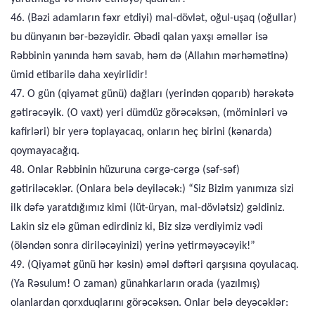
46. (Bəzi adamların fəxr etdiyi) mal-dövlət, oğul-uşaq (oğullar)
bu dünyanın bər-bəzəyidir. Əbədi qalan yaxşı əməllər isə
Rəbbinin yanında həm savab, həm də (Allahın mərhəmətinə)
ümid etibarilə daha xeyirlidir!
47. O gün (qiyamət günü) dağları (yerindən qoparıb) hərəkətə
gətirəcəyik. (O vaxt) yeri dümdüz görəcəksən, (möminləri və
kafirləri) bir yerə toplayacaq, onların heç birini (kənarda)
qoymayacağıq.
48. Onlar Rəbbinin hüzuruna cərgə-cərgə (səf-səf)
gətiriləcəklər. (Onlara belə deyiləcək:) “Siz Bizim yanımıza sizi
ilk dəfə yaratdığımız kimi (lüt-üryan, mal-dövlətsiz) gəldiniz.
Lakin siz elə güman edirdiniz ki, Biz sizə verdiyimiz vədi
(öləndən sonra diriləcəyinizi) yerinə yetirməyəcəyik!”
49. (Qiyamət günü hər kəsin) əməl dəftəri qarşısına qoyulacaq.
(Ya Rəsulum! O zaman) günahkarların orada (yazılmış)
olanlardan qorxduqlarını görəcəksən. Onlar belə deyəcəklər: