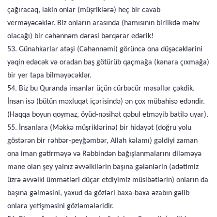
çağıracaq, lakin onlar (müşriklərə) heç bir cavab
verməyəcəklər. Biz onların arasında (hamısının birlikdə məhv
olacağı) bir cəhənnəm dərəsi bərqərar edərik!
53. Günahkarlar atəşi (Cəhənnəmi) görüncə ona düşəcəklərini
yəqin edəcək və oradan baş götürüb qaçmağa (kənara çıxmağa)
bir yer tapa bilməyəcəklər.
54. Biz bu Quranda insanlar üçün cürbəcür məsəllər çəkdik.
İnsan isə (bütün məxluqat içərisində) ən çox mübahisə edəndir.
(Haqqa boyun qoymaz, öyüd-nəsihət qəbul etməyib batilə uyar).
55. İnsanlara (Məkkə müşriklərinə) bir hidayət (doğru yolu
göstərən bir rəhbər-peyğəmbər, Allah kəlamı) gəldiyi zaman
ona iman gətirməyə və Rəbbindən bağışlanmalarını diləməyə
mane olan şey yalnız əvvəlkilərin başına gələnlərin (adətimiz
üzrə əvvəlki ümmətləri düçar etdiyimiz müsibətlərin) onların da
başına gəlməsini, yaxud da gözləri baxa-baxa əzabın gəlib
onlara yetişməsini gözləmələridir.