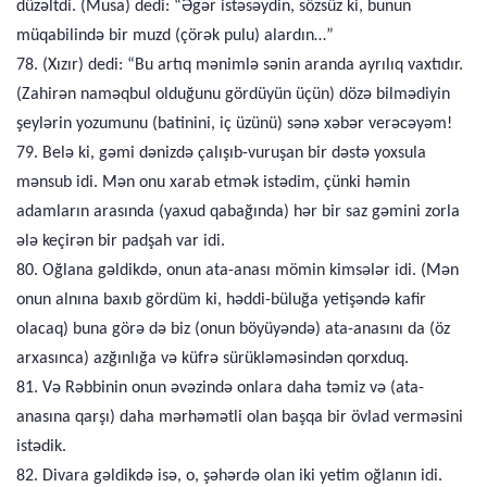
düzəltdi. (Musa) dedi: “Əgər istəsəydin, sözsüz ki, bunun
müqabilində bir muzd (çörək pulu) alardın…”
78. (Xızır) dedi: “Bu artıq mənimlə sənin aranda ayrılıq vaxtıdır.
(Zahirən naməqbul olduğunu gördüyün üçün) dözə bilmədiyin
şeylərin yozumunu (batinini, iç üzünü) sənə xəbər verəcəyəm!
79. Belə ki, gəmi dənizdə çalışıb-vuruşan bir dəstə yoxsula
mənsub idi. Mən onu xarab etmək istədim, çünki həmin
adamların arasında (yaxud qabağında) hər bir saz gəmini zorla
ələ keçirən bir padşah var idi.
80. Oğlana gəldikdə, onun ata-anası mömin kimsələr idi. (Mən
onun alnına baxıb gördüm ki, həddi-büluğa yetişəndə kafir
olacaq) buna görə də biz (onun böyüyəndə) ata-anasını da (öz
arxasınca) azğınlığa və küfrə sürükləməsindən qorxduq.
81. Və Rəbbinin onun əvəzində onlara daha təmiz və (ata-
anasına qarşı) daha mərhəmətli olan başqa bir övlad verməsini
istədik.
82. Divara gəldikdə isə, o, şəhərdə olan iki yetim oğlanın idi.