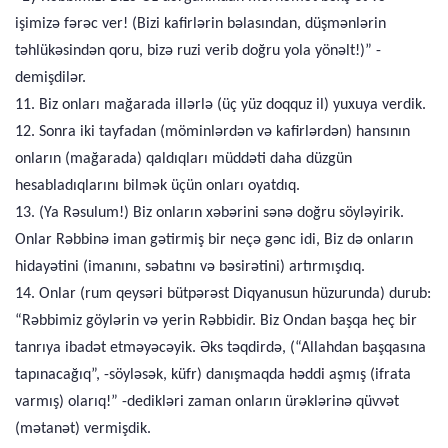
işimizə fərəc ver! (Bizi kafirlərin bəlasından, düşmənlərin
təhlükəsindən qoru, bizə ruzi verib doğru yola yönəlt!)” -
demişdilər.
11. Biz onları mağarada illərlə (üç yüz doqquz il) yuxuya verdik.
12. Sonra iki tayfadan (möminlərdən və kafirlərdən) hansının
onların (mağarada) qaldıqları müddəti daha düzgün
hesabladıqlarını bilmək üçün onları oyatdıq.
13. (Ya Rəsulum!) Biz onların xəbərini sənə doğru söyləyirik.
Onlar Rəbbinə iman gətirmiş bir neçə gənc idi, Biz də onların
hidayətini (imanını, səbatını və bəsirətini) artırmışdıq.
14. Onlar (rum qeysəri bütpərəst Diqyanusun hüzurunda) durub:
“Rəbbimiz göylərin və yerin Rəbbidir. Biz Ondan başqa heç bir
tanrıya ibadət etməyəcəyik. Əks təqdirdə, (“Allahdan başqasına
tapınacağıq”, -söyləsək, küfr) danışmaqda həddi aşmış (ifrata
varmış) olarıq!” -dedikləri zaman onların ürəklərinə qüvvət
(mətanət) vermişdik.