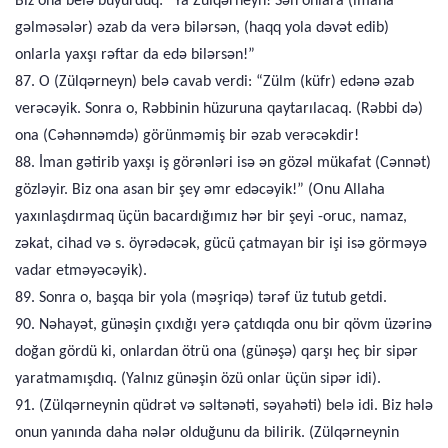
Biz ona belə buyurduq: “Ya Zülqərneyn! Sən onlara (imana
gəlməsələr) əzab da verə bilərsən, (haqq yola dəvət edib)
onlarla yaxşı rəftar da edə bilərsən!”
87. O (Zülqərneyn) belə cavab verdi: “Zülm (küfr) edənə əzab
verəcəyik. Sonra o, Rəbbinin hüzuruna qaytarılacaq. (Rəbbi də)
ona (Cəhənnəmdə) görünməmiş bir əzab verəcəkdir!
88. İman gətirib yaxşı iş görənləri isə ən gözəl mükafat (Cənnət)
gözləyir. Biz ona asan bir şey əmr edəcəyik!” (Onu Allaha
yaxınlaşdırmaq üçün bacardığımız hər bir şeyi -oruc, namaz,
zəkat, cihad və s. öyrədəcək, gücü çatmayan bir işi isə görməyə
vadar etməyəcəyik).
89. Sonra o, başqa bir yola (məşriqə) tərəf üz tutub getdi.
90. Nəhayət, günəşin çıxdığı yerə çatdıqda onu bir qövm üzərinə
doğan gördü ki, onlardan ötrü ona (günəşə) qarşı heç bir sipər
yaratmamışdıq. (Yalnız günəşin özü onlar üçün sipər idi).
91. (Zülqərneynin qüdrət və səltənəti, səyahəti) belə idi. Biz hələ
onun yanında daha nələr olduğunu da bilirik. (Zülqərneynin