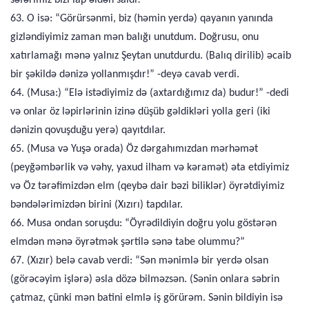
səfərimiz bizi lap əldən saldı!”
63. O isə: “Görürsənmi, biz (həmin yerdə) qayanın yanında
gizləndiyimiz zaman mən balığı unutdum. Doğrusu, onu
xatırlamağı mənə yalnız Şeytan unutdurdu. (Balıq dirilib) əcaib
bir şəkildə dənizə yollanmışdır!” -deyə cavab verdi.
64. (Musa:) “Elə istədiyimiz də (axtardığımız da) budur!” -dedi
və onlar öz ləpirlərinin izinə düşüb gəldikləri yolla geri (iki
dənizin qovuşduğu yerə) qayıtdılar.
65. (Musa və Yuşə orada) Öz dərgahımızdan mərhəmət
(peyğəmbərlik və vəhy, yaxud ilham və kəramət) əta etdiyimiz
və Öz tərəfimizdən elm (qeybə dair bəzi biliklər) öyrətdiyimiz
bəndələrimizdən birini (Xızırı) tapdılar.
66. Musa ondan soruşdu: “Öyrədildiyin doğru yolu göstərən
elmdən mənə öyrətmək şərtilə sənə tabe olummu?”
67. (Xızır) belə cavab verdi: “Sən mənimlə bir yerdə olsan
(görəcəyim işlərə) əsla dözə bilməzsən. (Sənin onlara səbrin
çatmaz, çünki mən batini elmlə iş görürəm. Sənin bildiyin isə