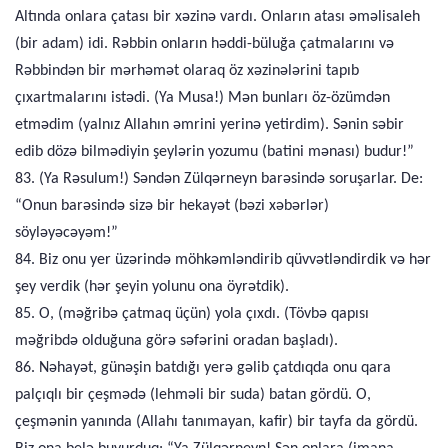
Altında onlara çatası bir xəzinə vardı. Onların atası əməlisaleh
(bir adam) idi. Rəbbin onların həddi-büluğa çatmalarını və
Rəbbindən bir mərhəmət olaraq öz xəzinələrini tapıb
çıxartmalarını istədi. (Ya Musa!) Mən bunları öz-özümdən
etmədim (yalnız Allahın əmrini yerinə yetirdim). Sənin səbir
edib dözə bilmədiyin şeylərin yozumu (batini mənası) budur!”
83. (Ya Rəsulum!) Səndən Zülqərneyn barəsində soruşarlar. De:
“Onun barəsində sizə bir hekayət (bəzi xəbərlər)
söyləyəcəyəm!”
84. Biz onu yer üzərində möhkəmləndirib qüvvətləndirdik və hər
şey verdik (hər şeyin yolunu ona öyrətdik).
85. O, (məğribə çatmaq üçün) yola çıxdı. (Tövbə qapısı
məğribdə olduğuna görə səfərini oradan başladı).
86. Nəhayət, günəşin batdığı yerə gəlib çatdıqda onu qara
palçıqlı bir çeşmədə (lehməli bir suda) batan gördü. O,
çeşmənin yanında (Allahı tanımayan, kafir) bir tayfa da gördü.