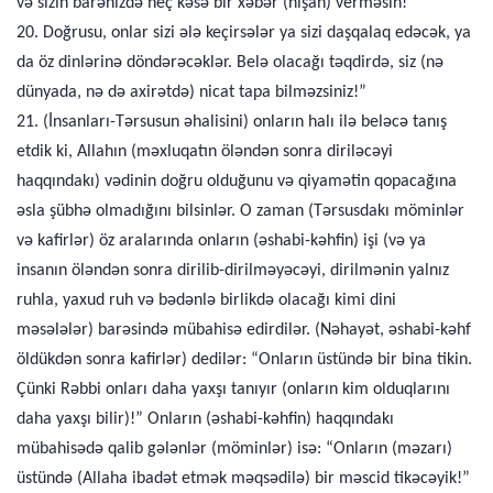
və sizin barənizdə heç kəsə bir xəbər (nişan) verməsin!
20. Doğrusu, onlar sizi ələ keçirsələr ya sizi daşqalaq edəcək, ya
da öz dinlərinə döndərəcəklər. Belə olacağı təqdirdə, siz (nə
dünyada, nə də axirətdə) nicat tapa bilməzsiniz!”
21. (İnsanları-Tərsusun əhalisini) onların halı ilə beləcə tanış
etdik ki, Allahın (məxluqatın öləndən sonra diriləcəyi
haqqındakı) vədinin doğru olduğunu və qiyamətin qopacağına
əsla şübhə olmadığını bilsinlər. O zaman (Tərsusdakı möminlər
və kafirlər) öz aralarında onların (əshabi-kəhfin) işi (və ya
insanın öləndən sonra dirilib-dirilməyəcəyi, dirilmənin yalnız
ruhla, yaxud ruh və bədənlə birlikdə olacağı kimi dini
məsələlər) barəsində mübahisə edirdilər. (Nəhayət, əshabi-kəhf
öldükdən sonra kafirlər) dedilər: “Onların üstündə bir bina tikin.
Çünki Rəbbi onları daha yaxşı tanıyır (onların kim olduqlarını
daha yaxşı bilir)!” Onların (əshabi-kəhfin) haqqındakı
mübahisədə qalib gələnlər (möminlər) isə: “Onların (məzarı)
üstündə (Allaha ibadət etmək məqsədilə) bir məscid tikəcəyik!”