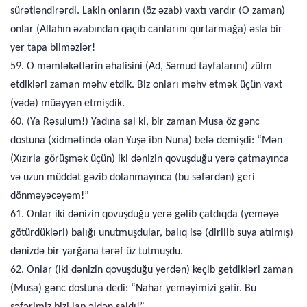
sürətləndirərdi. Lakin onların (öz əzab) vaxtı vardır (O zaman)
onlar (Allahın əzabından qaçıb canlarını qurtarmağa) əsla bir
yer tapa bilməzlər!
59. O məmləkətlərin əhalisini (Ad, Səmud tayfalarını) zülm
etdikləri zaman məhv etdik. Biz onları məhv etmək üçün vaxt
(vədə) müəyyən etmişdik.
60. (Ya Rəsulum!) Yadına sal ki, bir zaman Musa öz gənc
dostuna (xidmətində olan Yuşə ibn Nuna) belə demişdi: “Mən
(Xızırla görüşmək üçün) iki dənizin qovuşduğu yerə çatmayınca
və uzun müddət gəzib dolanmayınca (bu səfərdən) geri
dönməyəcəyəm!”
61. Onlar iki dənizin qovuşduğu yerə gəlib çatdıqda (yeməyə
götürdükləri) balığı unutmuşdular, balıq isə (dirilib suya atılmış)
dənizdə bir yarğana tərəf üz tutmuşdu.
62. Onlar (iki dənizin qovuşduğu yerdən) keçib getdikləri zaman
(Musa) gənc dostuna dedi: “Nahar yeməyimizi gətir. Bu