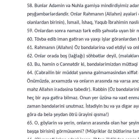
58. Bunlar Adəmin və Nuhla gəmiyə mindirdiyimiz adamla
peyğəmbərlərdəndir. Onlar Rəhmanın (Allahın) ayələri 
olanlardan birinin), İsmail, İshaq, Yəqub İbrahimin nə
59. Onlardan sonra namazı tərk edib şəhvətə uyan bir nə
60. Tövbə edib iman gətirən və yaxşı işlər görənlərdən
61. Rəhmanın (Allahın) Öz bəndələrinə vəd etdiyi və on
62. Onlar orada boş (lağlağı) söhbətlər deyil, (mələklə
63. Bu, həmin o Cənnətdir ki, bəndələrimizdən müttəqi 
64. (Cəbrailin bir müddət yanına gəlməməsindən xiffət 
Önümüzdə, arxamızda və onların arasında nə varsa anca
məhz Allahın iradəsinə tabedir). Rəbbin (Öz bəndələr
heç bir ayə gətirə bilməz. Onun yer üzünə nə vaxt enməs
zaman bəndələrini unutmaz. İstədiyin bu və ya digər ay
görə də belə şeydən ötrü ürəyini qısma!)
65. O, göylərin və yerin, onların arasında olan hər şey
başqa birisini) görmüsənmi? (Müşriklər öz bütlərinə tan