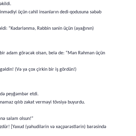
kildi.
inmədiyi üçün cahil insanların dedi-qodusuna səbəb
əldi: “Kədərlənmə, Rəbbin sənin üçün (ayağının)
) bir adam görəcək olsan, belə de: “Mən Rəhman üçün
ldin! (Və ya çox çirkin bir iş gördün!)
ü də peyğəmbər etdi.
namaz qılıb zəkat verməyi tövsiyə buyurdu.
ənə salam olsun!”
dür! [Yaxud (yəhudilərin və xaçpərəstlərin) barəsində