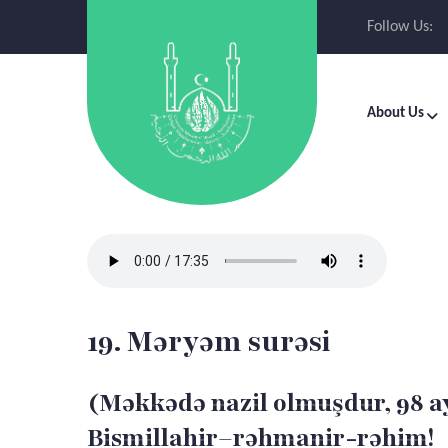
Follow Us:
About Us
19. Məryəm surəsi
(Məkkədə nazil olmuşdur, 98 a
Bismillahir–rəhmanir-rəhim!