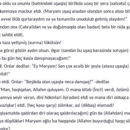
 oldu və onunla (bətnindəki uşaqla) birlikdə uzaq bir yerə (xəlvətə) çə
ykənməyə məcbur etdi. (Məryəm uşaq anadan olandan sonra atası bil
n əvvəl ölüb qurtaraydım və ya tamamilə unudulub getmiş olaydım!”
indən ona (Cəbraildən və ya doğulmaqda olan İsadan) belə bir nida g
sahibi etdi).
ə təzə yetişmiş (xurma) tökülsün!
na görə) gözün aydın olsun. Əgər (səndən bu uşaq barəsində soruşan
də bu gün heç kəslə danışmayacağam!”
 Onlar dedilər: “Ey Məryəm! Sən çox əcaib bir şeylə (atasız uşaqla) gə
ildi!”
 etdi. Onlar: “Beşikdə olan uşaqla necə danışaq?” -dedilər.
: “Mən, həqiqətən, Allahın quluyam. O mənə kitab (İncil) verdi, özüm
ıya xeyir verən, dini hökmləri öyrədən) etdi və mənə diri olduqca 
zişkar) etdi, (heç kəsə qarşı) zülmkar, asi (dikbaş) eləmədi!
qiyamətdə qəbirdən diri olaraq qaldırılacağım) gün də (Allahdan) m
əyə düşdükləri Məryəm oğlu İsa haqqında (Allahın buyurduğu) haqq söz
udur].