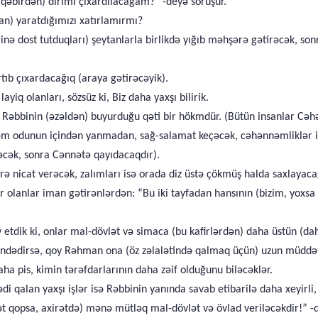
qəbirdən) dirimi çıxardılacağam?” -deyə soruşur.
an) yaratdığımızı xatırlamırmı?
rinə dost tutduqları) şeytanlarla birlikdə yığıb məhşərə gətirəcək, so
tıb çıxardacağıq (araya gətirəcəyik).
q olanları, sözsüz ki, Biz daha yaxşı bilirik.
Bu, Rəbbinin (əzəldən) buyurduğu qəti bir hökmdür. (Bütün insanlar 
nnəm odunun içindən yanmadan, sağ-salamat keçəcək, cəhənnəmliklər 
cək, sonra Cənnətə qayıdacaqdır).
ə nicat verəcək, zalımları isə orada diz üstə çökmüş halda saxlayaca
 olanlar iman gətirənlərdən: “Bu iki tayfadan hansının (bizim, yoxsa
etdik ki, onlar mal-dövlət və simaca (bu kafirlərdən) daha üstün (daha
içindədirsə, qoy Rəhman ona (öz zəlalətində qalmaq üçün) uzun müddət
 pis, kimin tərəfdarlarının daha zəif olduğunu biləcəklər.
i qalan yaxşı işlər isə Rəbbinin yanında savab etibarilə daha xeyirli,
ət qopsa, axirətdə) mənə mütləq mal-dövlət və övlad veriləcəkdir!” 