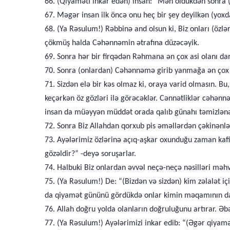
66. (Qiyaməti inkar edən) insan: “Mən öldükdən sonra (
67. Məgər insan ilk öncə onu heç bir şey deyilkən (yoxd
68. (Ya Rəsulum!) Rəbbinə and olsun ki, Biz onları (özlə
çökmüş halda Cəhənnəmin ətrafına düzəcəyik.
69. Sonra hər bir firqədən Rəhmana ən çox asi olanı dar
70. Sonra (onlardan) Cəhənnəmə girib yanmağa ən çox layi
71. Sizdən elə bir kəs olmaz ki, oraya varid olmasın. 
keçərkən öz gözləri ilə görəcəklər. Cənnətliklər cəhə
insan da müəyyən müddət orada qalıb günahı təmizlənə
72. Sonra Biz Allahdan qorxub pis əməllərdən çəkinənlər
73. Ayələrimiz özlərinə açıq-aşkar oxunduğu zaman kafir
gözəldir?” -deyə soruşarlar.
74. Halbuki Biz onlardan əvvəl neçə-neçə nəsilləri məhv 
75. (Ya Rəsulum!) De: “(Bizdən və sizdən) kim zəlalət 
da qiyamət gününü gördükdə onlar kimin məqamının daha
76. Allah doğru yolda olanların doğruluğunu artırar. Əbəd
77. (Ya Rəsulum!) Ayələrimizi inkar edib: “(Əgər qiyam