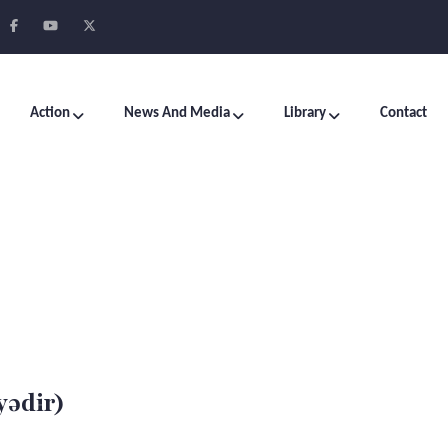
Action
News And Media
Library
Contact
yədir)