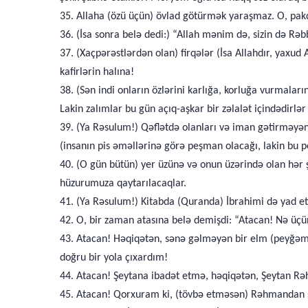
35. Allaha (özü üçün) övlad götürmək yaraşmaz. O, pakdı
36. (İsa sonra belə dedi:) “Allah mənim də, sizin də Rəb
37. (Xaçpərəstlərdən olan) firqələr (İsa Allahdır, yaxu
kafirlərin halına!
38. (Sən indi onların özlərini karlığa, korluğa vurmala
Lakin zalımlar bu gün açıq-aşkar bir zəlalət içindədirlə
39. (Ya Rəsulum!) Qəflətdə olanları və iman gətirməyən
(insanın pis əməllərinə görə peşman olacağı, lakin bu 
40. (O gün bütün) yer üzünə və onun üzərində olan hər 
hüzurumuza qaytarılacaqlar.
41. (Ya Rəsulum!) Kitabda (Quranda) İbrahimi də yad et
42. O, bir zaman atasına belə demişdi: “Atacan! Nə üç
43. Atacan! Həqiqətən, sənə gəlməyən bir elm (peyğəm
doğru bir yola çıxardım!
44. Atacan! Şeytana ibadət etmə, həqiqətən, Şeytan Rə
45. Atacan! Qorxuram ki, (tövbə etməsən) Rəhmandan s