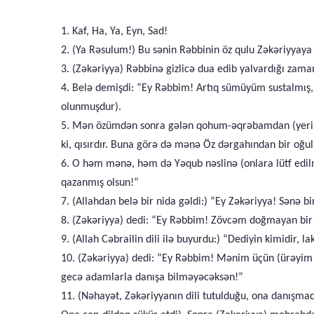
1. Kaf, Ha, Ya, Eyn, Sad!
2. (Ya Rəsulum!) Bu sənin Rəbbinin öz qulu Zəkəriyyay
3. (Zəkəriyya) Rəbbinə gizlicə dua edib yalvardığı zama
4. Belə demişdi: “Ey Rəbbim! Artıq sümüyüm sustalmı
olunmuşdur).
5. Mən özümdən sonra gələn qohum-əqrəbamdan (yerim
ki, qısırdır. Buna görə də mənə Öz dərgahından bir oğul (
6. O həm mənə, həm də Yəqub nəslinə (onlara lütf edilmiş
qazanmış olsun!”
7. (Allahdan belə bir nida gəldi:) “Ey Zəkəriyya! Sənə bi
8. (Zəkəriyya) dedi: “Ey Rəbbim! Zövcəm doğmayan bir 
9. (Allah Cəbrailin dili ilə buyurdu:) “Dediyin kimidir,
10. (Zəkəriyya) dedi: “Ey Rəbbim! Mənim üçün (ürəyim 
gecə adamlarla danışa bilməyəcəksən!”
11. (Nəhayət, Zəkəriyyanın dili tutulduğu, ona danışma