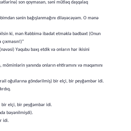
əkətlərinə) son qoymasan, səni mütləq daşqalaq
Rəbbimdən sənin bağışlanmağını diləyəcəyəm. O mənə
a bilsin ki, mən Rəbbimə ibadət etməklə bədbəxt (Onun
a çıxmasın!)”
(nəvəsi) Yəqubu bəxş etdik və onların hər ikisini
nin, möminlərin yanında onların ehtiramını və məqamını
il oğullarına göndərilmiş) bir elçi, bir peyğəmbər idi.
ırdıq.
bir elçi, bir peyğəmbər idi.
nda bəyənilmişdi).
 idi.