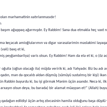
a olan mərhəmətinin xatırlanmasıdır!
n
ş, başım ağappaq ağarmışdır. Ey Rəbbim! Sənə dua etməklə heç vaxt
ə keçəcək əmioğlularımın və digər vərəsələrimin məsləkimi ləyaq
vəli) bəxş et ki,
 peyğəmbərliyə) varis olsun. Ey Rəbbim! Həm də elə et ki, o (öz əqidəs
r oğulla (oğlun olacağı ilə) müjdə veririk ki, adı Yəhyadır. Biz bu adı
qadın, mən də qocalıb əldən düşmüş (sümüyü sustalmış bir kişi) ikə
 lakin Rəbbin buyurdu ki, bu işi görmək Mənim üçün asandır. Necə ki, il
arxayın olsun deyə, bu barədə) bir əlamət müəyyən et!” (Allah) buyu
q qadağan edildiyi üçün artıq zövcəsinin hamilə olduğunu başa düşdü