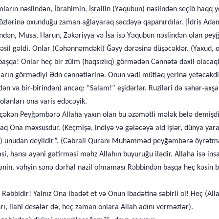
rın nəslindən, İbrahimin, İsrailin (Yəqubun) nəslindən seçib haqq yo
özlərinə oxunduğu zaman ağlayaraq səcdəyə qapanırdılar. [İdris Adə
slindən, Musa, Harun, Zəkəriyya və İsa isə Yəqubun nəslindən olan pe
sil gəldi. Onlar (Cəhənnəmdəki) Ğəyy dərəsinə düşəcəklər. (Yaxud, on
 başqa! Onlar heç bir zülm (haqsızlıq) görmədən Cənnətə daxil olacaq
ların görmədiyi Ədn cənnətlərinə. Onun vədi mütləq yerinə yetəcəkdi
rdən və bir-birindən) ancaq: “Salam!” eşidərlər. Ruziləri də səhər-axş
olanları ona varis edəcəyik.
çəkən Peyğəmbərə Allaha yaxın olan bu əzəmətli mələk belə demişdi:) 
q Ona məxsusdur. (Keçmişə, indiyə və gələcəyə aid işlər, dünya ya
ini) unudan deyildir”. (Cəbrail Quranı Muhəmməd peyğəmbərə öyrətmə
i, hansı ayəni gətirməsi məhz Allahın buyuruğu ilədir. Allaha isə ins
ənin, vəhyin sənə dərhal nazil olmaması Rəbbindən başqa heç kəsin bi
in Rəbbidir! Yalnız Ona ibadət et və Onun ibadətinə səbirli ol! Heç (A
rı, ilahi desələr də, heç zaman onlara Allah adını verməzlər).