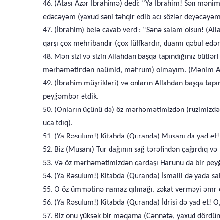
46. (Atası Azər İbrahimə) dedi: “Ya İbrahim! Sən mənim
edəcəyəm (yaxud səni təhqir edib acı sözlər deyəcəyəm
47. (İbrahim) belə cavab verdi: “Sənə salam olsun! (A
qarşı çox mehribandır (çox lütfkardır, duamı qəbul edər
48. Mən sizi və sizin Allahdan başqa tapındığınız bütlə
mərhəmətindən naümid, məhrum) olmayım. (Mənim Allaha 
49. (İbrahim müşrikləri) və onların Allahdan başqa tapın
peyğəmbər etdik.
50. (Onların üçünü də) öz mərhəmətimizdən (ruzimizdən)
ucaltdıq).
51. (Ya Rəsulum!) Kitabda (Quranda) Musanı da yad et! H
52. Biz (Musanı) Tur dağının sağ tərəfindən çağırdıq və
53. Və öz mərhəmətimizdən qardaşı Harunu da bir peyğ
54. (Ya Rəsulum!) Kitabda (Quranda) İsmaili də yada sal
55. O öz ümmətinə namaz qılmağı, zəkat verməyi əmr edi
56. (Ya Rəsulum!) Kitabda (Quranda) İdrisi də yad et! O
57. Biz onu yüksək bir məqama (Cənnətə, yaxud dördünc