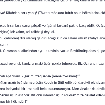
 (məbəddən) öz camaatının qabağına çıxıb (əli ilə) onlara belə işarə 
ya! Kitabdan bərk yapış! (Tövratı möhkəm tutub onun hökmlərinə cidd
d insanlara qarşı şəfqət) və (günahlardan) paklıq bəxş etdik. O, (ço
kar) idi: zalım, asi (dikbaş) deyildi.
ü qəbirdən) diri olaraq qaldırılacağı gün də salam olsun! (Yəhya ana
sun!)
 O zaman o, ailəsindən ayrılıb (evinin, yaxud Beytülmüqəddəsin) şərq
k, yaxud yuyunub təmizlənmək) üçün pərdə tutmuşdu. Biz Öz ruhumuz
nah aparıram. Əgər müttəqisənsə (mənə toxunma)!”
ğlan uşağı bağışlamaq üçün Rəbbinin (lütf edib göndərdiyi) elçisiyəm
nə indiyədək bir insan əli belə toxunmamışdır. Mən zinakar da deyi
bu Mənim üçün asandır. Biz onu insanlar üçün (qüdrətimizə dəlalət edə
nmuş bir hökmdür!”