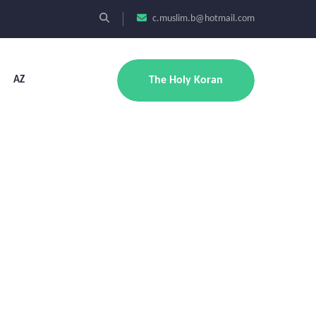
c.muslim.b@hotmail.com
AZ
The Holy Koran