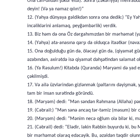
Ona can-dildən şükür etdi). Sonra (Zəkəriyya) mehrabdan
deyin! (Və ya namaz qılın!)”
12. (Yəhya dünyaya gəldikdən sonra ona dedik:) “Ey Yəh
incəliklərini anlamaq, peyğəmbərlik) verdik.
13. Biz həm də ona Öz dərgahımızdan bir mərhəmət (yaxu
14. (Yəhya) ata-anasına qarşı da olduqca itaətkar (nəvaziş
15. Ona doğulduğu gün də, öləcəyi gün də, (qiyamət gün
əzabından, axirətdə isə qiyamət dəhşətindən salamat ol
16. (Ya Rəsulum!) Kitabda (Quranda) Məryəmi də yad et.
çəkilmişdi.
17. Və ailə üzvlərindən gizlənmək (paltarını dəyişmə
tam bir insan surətində göründü.
18. (Məryəm) dedi: “Mən səndən Rəhmana (Allaha) pə
19. (Cəbrail:) “Mən sənə ancaq tər-təmiz (məsum) bir o
20. (Məryəm) dedi: “Mənim necə oğlum ola bilər ki, mə
21. (Cəbrail) dedi: “Elədir, lakin Rəbbin buyurdu ki, 
bir mərhəmət olaraq edəcəyik. Bu, əzəldən təqdir olu