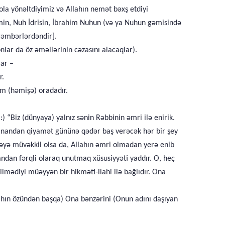
la yönəltdiyimiz və Allahın nemət bəxş etdiyi
min, Nuh İdrisin, İbrahim Nuhun (və ya Nuhun gəmisində
yğəmbərlərdəndir].
lar da öz əməllərinin cəzasını alacaqlar).
lar –
r.
am (həmişə) oradadır.
“Biz (dünyaya) yalnız sənin Rəbbinin əmri ilə enirik.
ranandan qiyamət gününə qədər baş verəcək hər bir şey
yə müvəkkil olsa da, Allahın əmri olmadan yerə enib
andan fərqli olaraq unutmaq xüsusiyyəti yaddır. O, heç
lmədiyi müəyyən bir hikməti-ilahi ilə bağlıdır. Ona
llahın özündən başqa) Ona bənzərini (Onun adını daşıyan