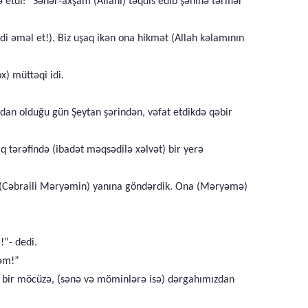
etdi: “Səhər-axşam (Allahı) təqdis edib şəninə təriflər
i əməl et!). Biz uşaq ikən ona hikmət (Allah kəlamının
x) müttəqi idi.
dan olduğu gün Şeytan şərindən, vəfat etdikdə qəbir
 tərəfində (ibadət məqsədilə xəlvət) bir yerə
u (Cəbraili Məryəmin) yanına göndərdik. Ona (Məryəmə)
!”- dedi.
ləm!”
n) bir möcüzə, (sənə və möminlərə isə) dərgahımızdan