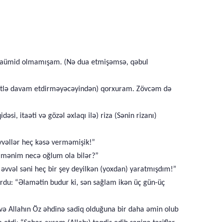
 naümid olmamışam. (Nə dua etmişəmsə, qəbul
ətlə davam etdirməyəcəyindən) qorxuram. Zövcəm də
i, itaəti və gözəl əxlaqı ilə) riza (Sənin rizanı)
 əvvəllər heç kəsə verməmişik!”
n mənim necə oğlum ola bilər?”
k əvvəl səni heç bir şey deyilkən (yoxdan) yaratmışdım!”
rdu: “Əlamətin budur ki, sən sağlam ikən üç gün-üç
 və Allahın Öz əhdinə sadiq olduğuna bir daha əmin olub