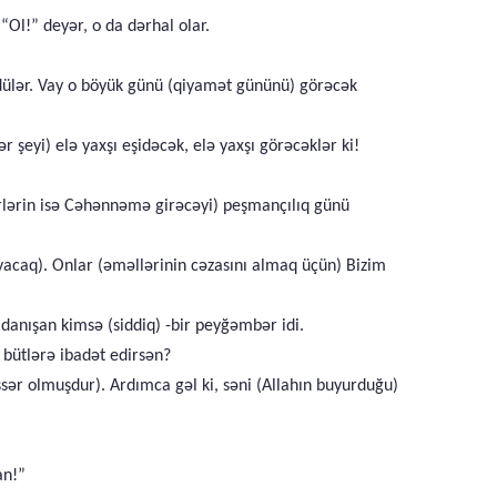
“Ol!” deyər, o da dərhal olar.
üşdülər. Vay o böyük günü (qiyamət gününü) görəcək
 şeyi) elə yaxşı eşidəcək, elə yaxşı görəcəklər ki!
irlərin isə Cəhənnəmə girəcəyi) peşmançılıq günü
yacaq). Onlar (əməllərinin cəzasını almaq üçün) Bizim
danışan kimsə (siddiq) -bir peyğəmbər idi.
 bütlərə ibadət edirsən?
r olmuşdur). Ardımca gəl ki, səni (Allahın buyurduğu)
an!”