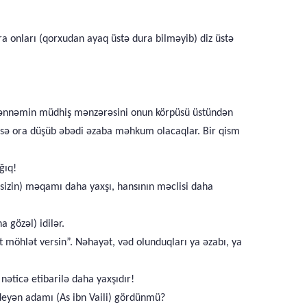
nra onları (qorxudan ayaq üstə dura bilməyib) diz üstə
Cəhənnəmin müdhiş mənzərəsini onun körpüsü üstündən
isə ora düşüb əbədi əzaba məhkum olacaqlar. Bir qism
ğıq!
 sizin) məqamı daha yaxşı, hansının məclisi daha
 gözəl) idilər.
 möhlət versin”. Nəhayət, vəd olunduqları ya əzabı, ya
 nəticə etibarilə daha yaxşıdır!
-deyən adamı (As ibn Vaili) gördünmü?