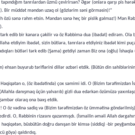
 tapındığım tanrılardan üzmü çevirirsən? Əgər (onlara qarşı pis hər
). Bir müddət məndən uzaq ol (gözlərim səni görməsin)!”
llah özü sənə rəhm etsin. Məndən sənə heç bir pislik gəlməz!) Mən 
).
ri tərk edib bir kənara çəkilir və öz Rəbbimə dua (ibadət) edirəm. Ol
etdiyim ibadət, sizin bütlərə, tanrılara etdiyiniz ibadət kimi puç
dıqları bütləri tərk edib (Şama) getdiyi zaman Biz ona (oğlu) İshaqla 
 ehsan buyurub təriflərini dillər əzbəri etdik. (Bütün din sahibləri
əqiqətən o, (öz ibadətində) çox səmimi idi. O (Bizim tərəfimizdən İsra
 (Allahla danışmaq üçün yalvarıb) gizli dua edərkən özümüzə yaxınlaşd
əmbər olaraq ona bəxş etdik.
! O öz vədinə sadiq və (Bizim tərəfimizdən öz ümmətinə göndərilmiş) 
rdi. O, Rəbbinin rizasını qazanmışdı. (İsmailin əməli Allah dərgahı
, həqiqətən, büsbütün doğru danışan bir kimsə (siddiq) -bir peyğəmbər
ü göyə) qaldırdıq.