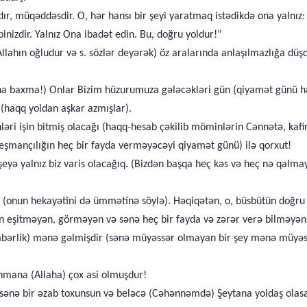
r, müqəddəsdir. O, hər hansı bir şeyi yaratmaq istədikdə ona yalnız: 
binizdir. Yalnız Ona ibadət edin. Bu, doğru yoldur!”
d Allahın oğludur və s. sözlər deyərək) öz aralarında anlaşılmazlığa d
rına baxma!) Onlar Bizim hüzurumuza gələcəkləri gün (qiyamət günü hər
r (haqq yoldan aşkar azmışlar).
ləri işin bitmiş olacağı (haqq-hesab çəkilib möminlərin Cənnətə, kaf
peşmançılığın heç bir fayda verməyəcəyi qiyamət günü) ilə qorxut!
şeyə yalnız biz varis olacağıq. (Bizdən başqa heç kəs və heç nə qalma
 (onun hekayətini də ümmətinə söylə). Həqiqətən, o, büsbütün doğru 
ün eşitməyən, görməyən və sənə heç bir fayda və zərər verə bilməyən
bərlik) mənə gəlmişdir (sənə müyəssər olmayan bir şey mənə müyəssə
hmana (Allaha) çox asi olmuşdur!
ənə bir əzab toxunsun və beləcə (Cəhənnəmdə) Şeytana yoldaş olas