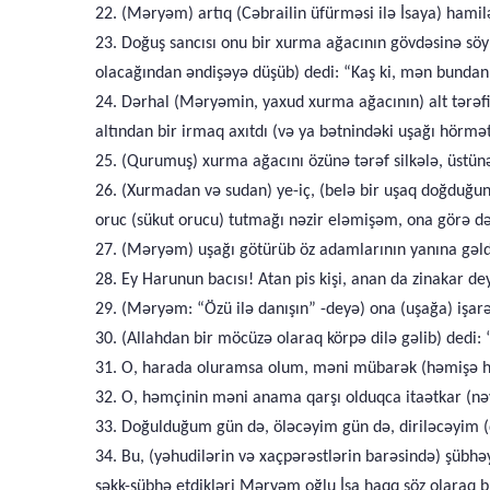
22. (Məryəm) artıq (Cəbrailin üfürməsi ilə İsaya) hamilə
23. Doğuş sancısı onu bir xurma ağacının gövdəsinə sö
olacağından əndişəyə düşüb) dedi: “Kaş ki, mən bunda
24. Dərhal (Məryəmin, yaxud xurma ağacının) alt tərəf
altından bir irmaq axıtdı (və ya bətnindəki uşağı hörmət 
25. (Qurumuş) xurma ağacını özünə tərəf silkələ, üstün
26. (Xurmadan və sudan) ye-iç, (belə bir uşaq doğduğu
oruc (sükut orucu) tutmağı nəzir eləmişəm, ona görə 
27. (Məryəm) uşağı götürüb öz adamlarının yanına gəldi.
28. Ey Harunun bacısı! Atan pis kişi, anan da zinakar dey
29. (Məryəm: “Özü ilə danışın” -deyə) ona (uşağa) işarə
30. (Allahdan bir möcüzə olaraq körpə dilə gəlib) dedi
31. O, harada oluramsa olum, məni mübarək (həmişə ham
32. O, həmçinin məni anama qarşı olduqca itaətkar (nəva
33. Doğulduğum gün də, öləcəyim gün də, diriləcəyim (
34. Bu, (yəhudilərin və xaçpərəstlərin barəsində) şübh
şəkk-şübhə etdikləri Məryəm oğlu İsa haqq söz olaraq b