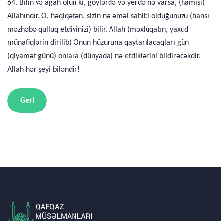
64. Bilin və agah olun ki, göylərdə və yerdə nə varsa, (hamısı)
Allahındır. O, həqiqətən, sizin nə əməl sahibi olduğunuzu (hansı
məzhəbə qulluq etdiyinizi) bilir. Allah (məxluqatın, yaxud
münafiqlərin dirilib) Onun hüzuruna qaytarılacaqları gün
(qiyamət günü) onlara (dünyada) nə etdiklərini bildirəcəkdir.
Allah hər şeyi biləndir!
Geri