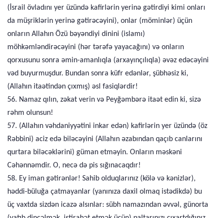
(İsrail övladını yer üzündə kafirlərin yerinə gətirdiyi kimi onları
da müşriklərin yerinə gətirəcəyini), onlar (möminlər) üçün
onların Allahın Özü bəyəndiyi dinini (islamı)
möhkəmləndirəcəyini (hər tərəfə yayacağını) və onların
qorxusunu sonra əmin-amanlıqla (arxayınçılıqla) əvəz edəcəyini
vəd buyurmuşdur. Bundan sonra küfr edənlər, şübhəsiz ki,
(Allahın itaətindən çıxmış) əsl fasiqlərdir!
56. Namaz qılın, zəkat verin və Peyğəmbərə itaət edin ki, sizə
rəhm olunsun!
57. (Allahın vəhdaniyyətini inkar edən) kafirlərin yer üzündə (öz
Rəbbini) aciz edə biləcəyini (Allahın əzabından qaçıb canlarını
qurtara biləcəklərini) güman etməyin. Onların məskəni
Cəhənnəmdir. O, necə də pis sığınacaqdır!
58. Ey iman gətirənlər! Sahib olduqlarınız (kölə və kənizlər),
həddi-büluğa çatmayanlar (yanınıza daxil olmaq istədikdə) bu
üç vaxtda sizdən icazə alsınlar: sübh namazından əvvəl, günorta