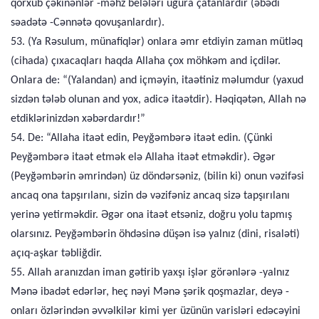
qorxub çəkinənlər -məhz belələri uğura çatanlardır (əbədi
səadətə -Cənnətə qovuşanlardır).
53. (Ya Rəsulum, münafiqlər) onlara əmr etdiyin zaman mütləq
(cihada) çıxacaqları haqda Allaha çox möhkəm and içdilər.
Onlara de: “(Yalandan) and içməyin, itaətiniz məlumdur (yaxud
sizdən tələb olunan and yox, adicə itaətdir). Həqiqətən, Allah nə
etdiklərinizdən xəbərdardır!”
54. De: “Allaha itaət edin, Peyğəmbərə itaət edin. (Çünki
Peyğəmbərə itaət etmək elə Allaha itaət etməkdir). Əgər
(Peyğəmbərin əmrindən) üz döndərsəniz, (bilin ki) onun vəzifəsi
ancaq ona tapşırılanı, sizin də vəzifəniz ancaq sizə tapşırılanı
yerinə yetirməkdir. Əgər ona itaət etsəniz, doğru yolu tapmış
olarsınız. Peyğəmbərin öhdəsinə düşən isə yalnız (dini, risaləti)
açıq-aşkar təbliğdir.
55. Allah aranızdan iman gətirib yaxşı işlər görənlərə -yalnız
Mənə ibadət edərlər, heç nəyi Mənə şərik qoşmazlar, deyə -
onları özlərindən əvvəlkilər kimi yer üzünün varisləri edəcəyini