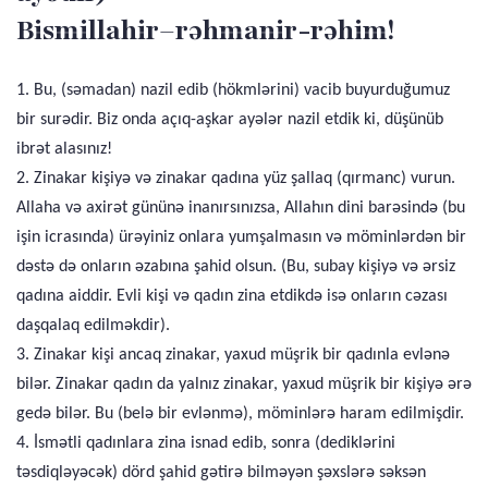
Bismillahir–rəhmanir-rəhim!
1. Bu, (səmadan) nazil edib (hökmlərini) vacib buyurduğumuz
bir surədir. Biz onda açıq-aşkar ayələr nazil etdik ki, düşünüb
ibrət alasınız!
2. Zinakar kişiyə və zinakar qadına yüz şallaq (qırmanc) vurun.
Allaha və axirət gününə inanırsınızsa, Allahın dini barəsində (bu
işin icrasında) ürəyiniz onlara yumşalmasın və möminlərdən bir
dəstə də onların əzabına şahid olsun. (Bu, subay kişiyə və ərsiz
qadına aiddir. Evli kişi və qadın zina etdikdə isə onların cəzası
daşqalaq edilməkdir).
3. Zinakar kişi ancaq zinakar, yaxud müşrik bir qadınla evlənə
bilər. Zinakar qadın da yalnız zinakar, yaxud müşrik bir kişiyə ərə
gedə bilər. Bu (belə bir evlənmə), möminlərə haram edilmişdir.
4. İsmətli qadınlara zina isnad edib, sonra (dediklərini
təsdiqləyəcək) dörd şahid gətirə bilməyən şəxslərə səksən