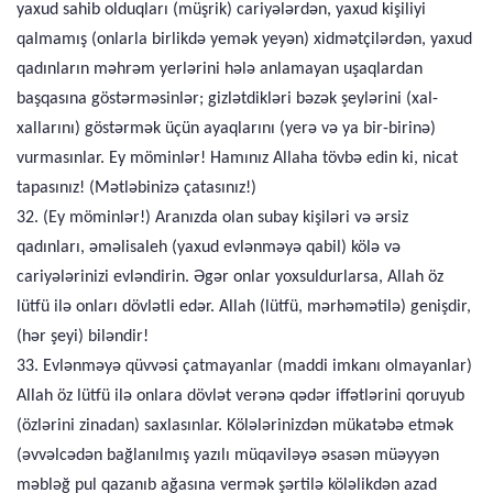
yaxud sahib olduqları (müşrik) cariyələrdən, yaxud kişiliyi
qalmamış (onlarla birlikdə yemək yeyən) xidmətçilərdən, yaxud
qadınların məhrəm yerlərini hələ anlamayan uşaqlardan
başqasına göstərməsinlər; gizlətdikləri bəzək şeylərini (xal-
xallarını) göstərmək üçün ayaqlarını (yerə və ya bir-birinə)
vurmasınlar. Ey möminlər! Hamınız Allaha tövbə edin ki, nicat
tapasınız! (Mətləbinizə çatasınız!)
32. (Ey möminlər!) Aranızda olan subay kişiləri və ərsiz
qadınları, əməlisaleh (yaxud evlənməyə qabil) kölə və
cariyələrinizi evləndirin. Əgər onlar yoxsuldurlarsa, Allah öz
lütfü ilə onları dövlətli edər. Allah (lütfü, mərhəmətilə) genişdir,
(hər şeyi) biləndir!
33. Evlənməyə qüvvəsi çatmayanlar (maddi imkanı olmayanlar)
Allah öz lütfü ilə onlara dövlət verənə qədər iffətlərini qoruyub
(özlərini zinadan) saxlasınlar. Kölələrinizdən mükatəbə etmək
(əvvəlcədən bağlanılmış yazılı müqaviləyə əsasən müəyyən
məbləğ pul qazanıb ağasına vermək şərtilə köləlikdən azad