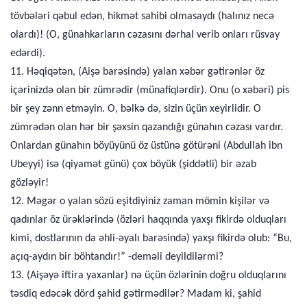
tövbələri qəbul edən, hikmət sahibi olmasaydı (halınız necə
olardı)! (O, günahkarların cəzasını dərhal verib onları rüsvay
edərdi).
11. Həqiqətən, (Aişə barəsində) yalan xəbər gətirənlər öz
içərinizdə olan bir zümrədir (münafiqlərdir). Onu (o xəbəri) pis
bir şey zənn etməyin. O, bəlkə də, sizin üçün xeyirlidir. O
zümrədən olan hər bir şəxsin qazandığı günahın cəzası vardır.
Onlardan günahın böyüyünü öz üstünə götürəni (Abdullah ibn
Ubeyyi) isə (qiyamət günü) çox böyük (şiddətli) bir əzab
gözləyir!
12. Məgər o yalan sözü eşitdiyiniz zaman mömin kişilər və
qadınlar öz ürəklərində (özləri haqqında yaxşı fikirdə olduqları
kimi, dostlarının da əhli-əyalı barəsində) yaxşı fikirdə olub: “Bu,
açıq-aydın bir böhtandır!” -deməli deyildilərmi?
13. (Aişəyə iftira yaxanlar) nə üçün özlərinin doğru olduqlarını
təsdiq edəcək dörd şahid gətirmədilər? Madam ki, şahid