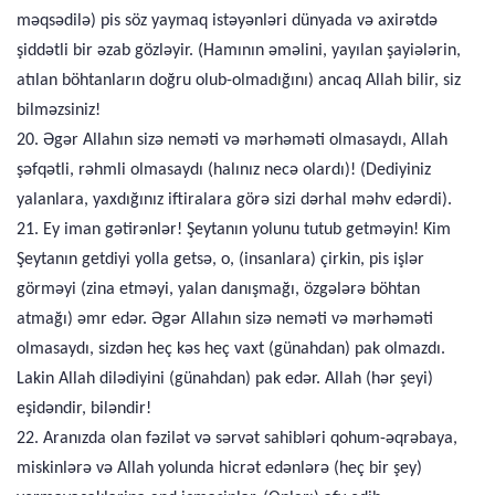
məqsədilə) pis söz yaymaq istəyənləri dünyada və axirətdə
şiddətli bir əzab gözləyir. (Hamının əməlini, yayılan şayiələrin,
atılan böhtanların doğru olub-olmadığını) ancaq Allah bilir, siz
bilməzsiniz!
20. Əgər Allahın sizə neməti və mərhəməti olmasaydı, Allah
şəfqətli, rəhmli olmasaydı (halınız necə olardı)! (Dediyiniz
yalanlara, yaxdığınız iftiralara görə sizi dərhal məhv edərdi).
21. Ey iman gətirənlər! Şeytanın yolunu tutub getməyin! Kim
Şeytanın getdiyi yolla getsə, o, (insanlara) çirkin, pis işlər
görməyi (zina etməyi, yalan danışmağı, özgələrə böhtan
atmağı) əmr edər. Əgər Allahın sizə neməti və mərhəməti
olmasaydı, sizdən heç kəs heç vaxt (günahdan) pak olmazdı.
Lakin Allah dilədiyini (günahdan) pak edər. Allah (hər şeyi)
eşidəndir, biləndir!
22. Aranızda olan fəzilət və sərvət sahibləri qohum-əqrəbaya,
miskinlərə və Allah yolunda hicrət edənlərə (heç bir şey)