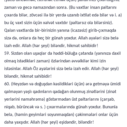
(yatıb dincəlmək, istirahət etmək üçün) paltarınızı çıxartdığınız
zaman və gecə namazından sonra. (Bu vaxtlar insan paltarını
çıxarda bilər, zövcəsi ilə bir yerdə uzanıb ixtilat edə bilər və i. a)
bu üç vaxt sizin üçün xəlvət vaxtdır (paltarsız ola bilərsiniz).
Qalan vaxtlarda bir-birinizin yanına (icazəsiz) girib-çıxmaqda
sizə də, onlara da heç bir günah yoxdur. Allah ayələri sizə belə
izah edir. Allah (hər şeyi) biləndir, hikmət sahibidir!
59. Sizdən olan uşaqlar da həddi-büluğa çatanda (yanınıza daxil
olmaq istədikləri zaman) özlərindən əvvəlkilər kimi izin
istəsinlər. Allah Öz ayələrini sizə belə izah edir. Allah (hər şeyi)
biləndir, hikmət sahibidir!
60. (Heyzdən və doğuşdan kəsildikləri üçün) ərə getməyə ümidi
qalmayan yaşlı qadınların qadağan olunmuş zinətlərini (zinət
yerlərini naməhrəmə) göstərmədən üst paltarlarını (çarşab,
niqab, bürüncək və s. ) çıxarmalarında günah yoxdur. Bununla
belə, (həmin geyimləri soyunmaqdan) çəkinmələri onlar üçün
daha yaxşıdır. Allah (hər şeyi) eşidəndir, biləndir!