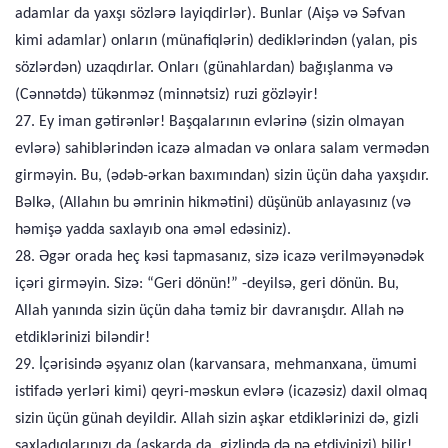
adamlar da yaxşı sözlərə layiqdirlər). Bunlar (Aişə və Səfvan
kimi adamlar) onların (münafiqlərin) dediklərindən (yalan, pis
sözlərdən) uzaqdırlar. Onları (günahlardan) bağışlanma və
(Cənnətdə) tükənməz (minnətsiz) ruzi gözləyir!
27. Ey iman gətirənlər! Başqalarının evlərinə (sizin olmayan
evlərə) sahiblərindən icazə almadan və onlara salam vermədən
girməyin. Bu, (ədəb-ərkan baxımından) sizin üçün daha yaxşıdır.
Bəlkə, (Allahın bu əmrinin hikmətini) düşünüb anlayasınız (və
həmişə yadda saxlayıb ona əməl edəsiniz).
28. Əgər orada heç kəsi tapmasanız, sizə icazə verilməyənədək
içəri girməyin. Sizə: “Geri dönün!” -deyilsə, geri dönün. Bu,
Allah yanında sizin üçün daha təmiz bir davranışdır. Allah nə
etdiklərinizi biləndir!
29. İçərisində əşyanız olan (karvansara, mehmanxana, ümumi
istifadə yerləri kimi) qeyri-məskun evlərə (icazəsiz) daxil olmaq
sizin üçün günah deyildir. Allah sizin aşkar etdiklərinizi də, gizli
saxladıqlarınızı da (aşkarda da, gizlində də nə etdiyinizi) bilir!