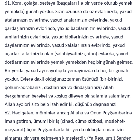
61. Kora, çolağa, xəstəyə (başqaları ilə bir yerdə oturub yemək
yeməkdə) günah yoxdur. Sizin özünüzə də öz evlərinizdə, yaxud
atalarınızın evlərində, yaxud analarınızın evlərində, yaxud
qardaşlarınızın evlərində, yaxud bacılarınızın evlərində, yaxud
əmilərinizin evlərində, yaxud bibilərinizin evlərində, yaxud
dayılarınızın evlərində, yaxud xalalarınızın evlərində, yaxud
açarları əllərinizdə olan (səlahiyyətiniz çatan) evlərdə, yaxud
dostlarınızın evlərində yemək yeməkdən heç bir günah gəlməz.
Bir yerdə, yaxud ayrı-ayrılıqda yeməyinizdə də heç bir günah
yoxdur. Evlərə daxil olduğunuz zaman özünüzü (bir-birinizi,
qohum-əqrəbanızı, dostlarınızı və dindaşlarınızı) Allah
dərgahından bərəkət və xoşluq diləyən bir salamla salamlayın.
Allah ayələri sizə belə izah edir ki, düşünüb daşınasınız!
62. Həqiqətən, möminlər ancaq Allaha və Onun Peyğəmbərinə
iman gətirən, ümumi bir iş (cihad, cümə xütbəsi, məsləhət-
məşvərət) üçün Peyğəmbərlə bir yerdə olduqda ondan izin
almamış bir yerə getməyən kimsələrdir. (Ya Rəsulum!) Səndən