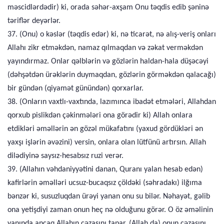
məscidlərdədir) ki, orada səhər-axşam Onu təqdis edib şəninə
təriflər deyərlər.
37. (Onu) o kəslər (təqdis edər) ki, nə ticarət, nə alış-veriş onları
Allahı zikr etməkdən, namaz qılmaqdan və zəkat verməkdən
yayındırmaz. Onlar qəlblərin və gözlərin haldan-hala düşəcəyi
(dəhşətdən ürəklərin duymaqdan, gözlərin görməkdən qalacağı)
bir gündən (qiyamət günündən) qorxarlar.
38. (Onların vaxtlı-vaxtında, lazımınca ibadət etmələri, Allahdan
qorxub pislikdən çəkinmələri ona görədir ki) Allah onlara
etdikləri əməllərin ən gözəl mükafatını (yaxud gördükləri ən
yaxşı işlərin əvəzini) versin, onlara olan lütfünü artırsın. Allah
dilədiyinə saysız-hesabsız ruzi verər.
39. (Allahın vəhdaniyyətini danan, Quranı yalan hesab edən)
kafirlərin əməlləri ucsuz-bucaqsız çöldəki (səhradakı) ilğıma
bənzər ki, susuzluqdan ürəyi yanan onu su bilər. Nəhayət, gəlib
ona yetişdiyi zaman onun heç nə olduğunu görər. O öz əməlinin
yanında ancaq Allahın cəzasını tapar. (Allah da) onun cəzasını