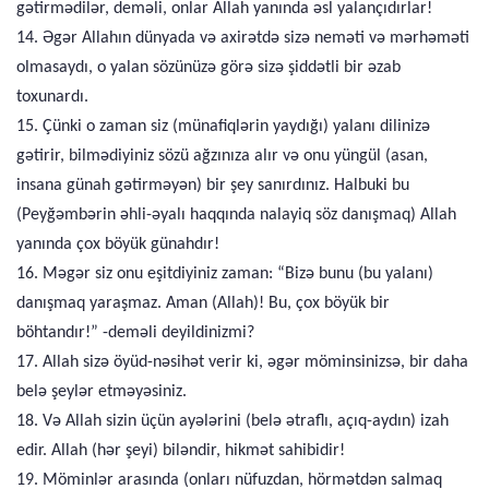
gətirmədilər, deməli, onlar Allah yanında əsl yalançıdırlar!
14. Əgər Allahın dünyada və axirətdə sizə neməti və mərhəməti
olmasaydı, o yalan sözünüzə görə sizə şiddətli bir əzab
toxunardı.
15. Çünki o zaman siz (münafiqlərin yaydığı) yalanı dilinizə
gətirir, bilmədiyiniz sözü ağzınıza alır və onu yüngül (asan,
insana günah gətirməyən) bir şey sanırdınız. Halbuki bu
(Peyğəmbərin əhli-əyalı haqqında nalayiq söz danışmaq) Allah
yanında çox böyük günahdır!
16. Məgər siz onu eşitdiyiniz zaman: “Bizə bunu (bu yalanı)
danışmaq yaraşmaz. Aman (Allah)! Bu, çox böyük bir
böhtandır!” -deməli deyildinizmi?
17. Allah sizə öyüd-nəsihət verir ki, əgər möminsinizsə, bir daha
belə şeylər etməyəsiniz.
18. Və Allah sizin üçün ayələrini (belə ətraflı, açıq-aydın) izah
edir. Allah (hər şeyi) biləndir, hikmət sahibidir!
19. Möminlər arasında (onları nüfuzdan, hörmətdən salmaq