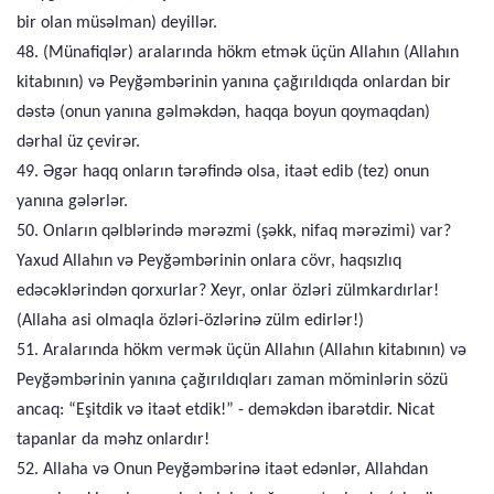
bir olan müsəlman) deyillər.
48. (Münafiqlər) aralarında hökm etmək üçün Allahın (Allahın
kitabının) və Peyğəmbərinin yanına çağırıldıqda onlardan bir
dəstə (onun yanına gəlməkdən, haqqa boyun qoymaqdan)
dərhal üz çevirər.
49. Əgər haqq onların tərəfində olsa, itaət edib (tez) onun
yanına gələrlər.
50. Onların qəlblərində mərəzmi (şəkk, nifaq mərəzimi) var?
Yaxud Allahın və Peyğəmbərinin onlara cövr, haqsızlıq
edəcəklərindən qorxurlar? Xeyr, onlar özləri zülmkardırlar!
(Allaha asi olmaqla özləri-özlərinə zülm edirlər!)
51. Aralarında hökm vermək üçün Allahın (Allahın kitabının) və
Peyğəmbərinin yanına çağırıldıqları zaman möminlərin sözü
ancaq: “Eşitdik və itaət etdik!” - deməkdən ibarətdir. Nicat
tapanlar da məhz onlardır!
52. Allaha və Onun Peyğəmbərinə itaət edənlər, Allahdan