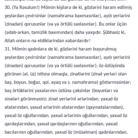
30. (Ya Rəsulum!) Mömin kişilərə de ki, gözlərini haram edilmiş
şeylərdən çevirsinlər (naməhrəmə baxmasınlar), ayıb yerlərini
(zinadan) qorusunlar (və ya örtülü saxlasınlar). Bu onlar üçün
(ədəb-ərkan, təmizlik baxımından) daha yaxşıdır. Şübhəsiz ki,
Allah onların nə etdiklərindən xəbərdardır!
31. Mömin qadınlara de ki, gözlərini haram buyurulmuş
şeylərdən çevirsinlər (naməhrəmə baxmasınlar), ayıb yerlərini
(zinadan) qorusunlar (və ya örtülü saxlasınlar); öz-özlüyündə
görünən (əl, üz) istisna olmaqla, zinətlərini (zinət yerləri olan
baş, boyun, boğaz, qol, ayaq və s. naməhrəmə) göstərməsinlər;
baş örtüklərini yaxalarının üstünə çəksinlər (boyunları və
sinələri görünməsin); zinət yerlərini ərlərindən, yaxud öz
atalarından, yaxud ərlərinin atalarından (qayınatalarından),
yaxud öz oğullarından, yaxud ərlərinin oğullarından, yaxud öz
qardaşlarından, yaxud qardaşlarının oğullarından, yaxud
bacılarının oğullarından, yaxud öz (müsəlman) qadınlarından,