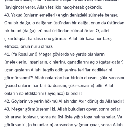
(layiqincə) verər. Allah tezliklə haqq-hesab çəkəndir.
40. Yaxud (onların əməlləri) əngin dənizdəki zülmətə bənzər.
Onu bir dalğa, o dalğanın üstündən bir dalğa, onun də üstündən
bir bulud (dalğa) -zülmət üstündən zülmət örtər. O, əlini
çıxartdıqda, hardasa onu görməz. Allah bir kəsə nur bəxş
etməsə, onun nuru olmaz.
41. (Ya Rəsulum!) Məgər göylərdə və yerdə olanların
(mələklərin, insanların, cinlərin), qanadlarını açıb (qatar-qatar)
uçan quşların Allahı təqdis edib şəninə təriflər dediklərini
görmürsənmi?! Allah onlardan hər birinin duasını, şükr-sənasını
(yaxud onların hər biri öz duasını, şükr-sənasını) bilir. Allah
onların nə etdiklərini (layiqincə) biləndir!
42. Göylərin və yerin hökmü Allahındır. Axır dönüş də Allahadır!
43. Məgər görmürsənmi ki, Allah buludları qovar, sonra onları
bir araya toplayar, sonra da üst-üstə yığıb topa halına salar. Və
görürsən ki, (o buludların) arasından yağmur çıxar, sonra Allah