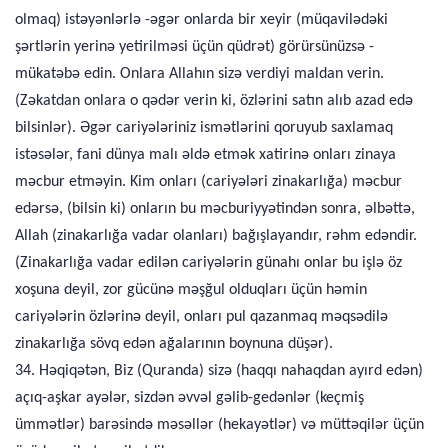
olmaq) istəyənlərlə -əgər onlarda bir xeyir (müqavilədəki
şərtlərin yerinə yetirilməsi üçün qüdrət) görürsünüzsə -
mükatəbə edin. Onlara Allahın sizə verdiyi maldan verin.
(Zəkatdan onlara o qədər verin ki, özlərini satın alıb azad edə
bilsinlər). Əgər cariyələriniz ismətlərini qoruyub saxlamaq
istəsələr, fani dünya malı əldə etmək xatirinə onları zinaya
məcbur etməyin. Kim onları (cariyələri zinakarlığa) məcbur
edərsə, (bilsin ki) onların bu məcburiyyətindən sonra, əlbəttə,
Allah (zinakarlığa vadar olanları) bağışlayandır, rəhm edəndir.
(Zinakarlığa vadar edilən cariyələrin günahı onlar bu işlə öz
xoşuna deyil, zor gücünə məşğul olduqları üçün həmin
cariyələrin özlərinə deyil, onları pul qazanmaq məqsədilə
zinakarlığa sövq edən ağalarının boynuna düşər).
34. Həqiqətən, Biz (Quranda) sizə (haqqı nahaqdan ayırd edən)
açıq-aşkar ayələr, sizdən əvvəl gəlib-gedənlər (keçmiş
ümmətlər) barəsində məsəllər (hekayətlər) və müttəqilər üçün