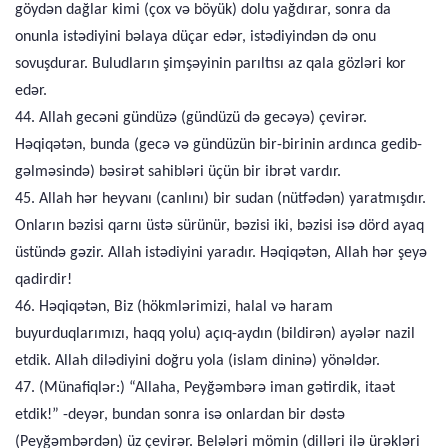
göydən dağlar kimi (çox və böyük) dolu yağdırar, sonra da
onunla istədiyini bəlaya düçar edər, istədiyindən də onu
sovuşdurar. Buludların şimşəyinin parıltısı az qala gözləri kor
edər.
44. Allah gecəni gündüzə (gündüzü də gecəyə) çevirər.
Həqiqətən, bunda (gecə və gündüzün bir-birinin ardınca gedib-
gəlməsində) bəsirət sahibləri üçün bir ibrət vardır.
45. Allah hər heyvanı (canlını) bir sudan (nütfədən) yaratmışdır.
Onların bəzisi qarnı üstə sürünür, bəzisi iki, bəzisi isə dörd ayaq
üstündə gəzir. Allah istədiyini yaradır. Həqiqətən, Allah hər şeyə
qadirdir!
46. Həqiqətən, Biz (hökmlərimizi, halal və haram
buyurduqlarımızı, haqq yolu) açıq-aydın (bildirən) ayələr nazil
etdik. Allah dilədiyini doğru yola (islam dininə) yönəldər.
47. (Münafiqlər:) “Allaha, Peyğəmbərə iman gətirdik, itaət
etdik!” -deyər, bundan sonra isə onlardan bir dəstə
(Peyğəmbərdən) üz çevirər. Belələri mömin (dilləri ilə ürəkləri