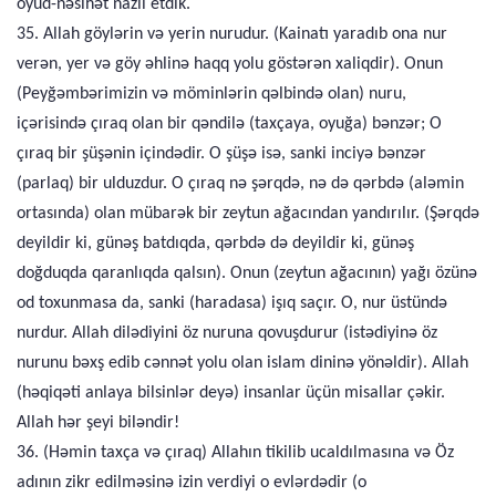
öyüd-nəsihət nazil etdik.
35. Allah göylərin və yerin nurudur. (Kainatı yaradıb ona nur
verən, yer və göy əhlinə haqq yolu göstərən xaliqdir). Onun
(Peyğəmbərimizin və möminlərin qəlbində olan) nuru,
içərisində çıraq olan bir qəndilə (taxçaya, oyuğa) bənzər; O
çıraq bir şüşənin içindədir. O şüşə isə, sanki inciyə bənzər
(parlaq) bir ulduzdur. O çıraq nə şərqdə, nə də qərbdə (aləmin
ortasında) olan mübarək bir zeytun ağacından yandırılır. (Şərqdə
deyildir ki, günəş batdıqda, qərbdə də deyildir ki, günəş
doğduqda qaranlıqda qalsın). Onun (zeytun ağacının) yağı özünə
od toxunmasa da, sanki (haradasa) işıq saçır. O, nur üstündə
nurdur. Allah dilədiyini öz nuruna qovuşdurur (istədiyinə öz
nurunu bəxş edib cənnət yolu olan islam dininə yönəldir). Allah
(həqiqəti anlaya bilsinlər deyə) insanlar üçün misallar çəkir.
Allah hər şeyi biləndir!
36. (Həmin taxça və çıraq) Allahın tikilib ucaldılmasına və Öz
adının zikr edilməsinə izin verdiyi o evlərdədir (o