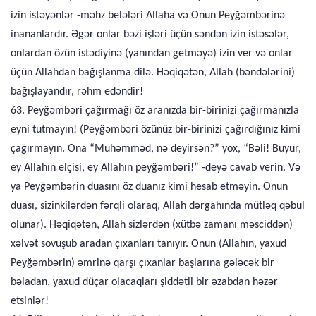
izin istəyənlər -məhz belələri Allaha və Onun Peyğəmbərinə
inananlardır. Əgər onlar bəzi işləri üçün səndən izin istəsələr,
onlardan özün istədiyinə (yanından getməyə) izin ver və onlar
üçün Allahdan bağışlanma dilə. Həqiqətən, Allah (bəndələrini)
bağışlayandır, rəhm edəndir!
63. Peyğəmbəri çağırmağı öz aranızda bir-birinizi çağırmanızla
eyni tutmayın! (Peyğəmbəri özünüz bir-birinizi çağırdığınız kimi
çağırmayın. Ona “Muhəmməd, nə deyirsən?” yox, “Bəli! Buyur,
ey Allahın elçisi, ey Allahın peyğəmbəri!” -deyə cavab verin. Və
ya Peyğəmbərin duasını öz duanız kimi hesab etməyin. Onun
duası, sizinkilərdən fərqli olaraq, Allah dərgahında mütləq qəbul
olunar). Həqiqətən, Allah sizlərdən (xütbə zamanı məsciddən)
xəlvət sovuşub aradan çıxanları tanıyır. Onun (Allahın, yaxud
Peyğəmbərin) əmrinə qarşı çıxanlar başlarına gələcək bir
bəladan, yaxud düçar olacaqları şiddətli bir əzabdan həzər
etsinlər!