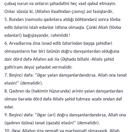
çubuq vurun və onların şəhadətini heç vaxt qəbul etməyin.
Onlar sözsüz ki, (Allahın itaətindən çıxmış) əsl fasiqlərdir,
5. Bundan (namuslu qadınlara atdığı böhtandan) sonra tövbə
edib özlərini islah edənlər istisna olmaqla. Çünki Allah (tövbə
edənləri) bağışlayandır, rəhmlidir!
6. Arvadlarına zina isnad edib özlərindən başqa şahidləri
olmayanların hər biri özünün doğru danışanlardan olduğuna
dair dörd dəfə Allahın adı ilə (Əşhədu billahi -Allahı şahid
gətirirəm deyə) şəhadət verməlidir.
7. Beşinci dəfə: “Əgər yalan danışanlardandırsa, Allah ona lənət
eləsin!” (deməlidir).
8. Qadının da (hakimin hüzurunda) ərinin yalan danışanlardan
olması barədə dörd dəfə Allahı şahid tutması əzabı ondan dəf
edər.
9. Beşinci dəfə: “Əgər (əri) doğru danışanlardandırsa, Allah ona
(qadının özünə) lənət (qəzəb) eləsin!” (deməlidir).
10. Əgər Allahın sizə neməti və mərhəməti olmasaydı, Allah