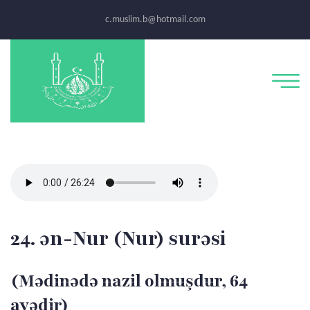
c.muslim.b@hotmail.com
24. ən-Nur (Nur) surəsi
(Mədinədə nazil olmuşdur, 64
ayədir)