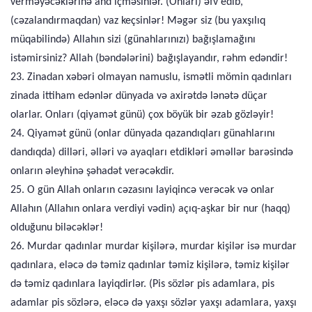
verməyəcəklərinə and içməsinlər. (Onları) əfv edib,
(cəzalandırmaqdan) vaz keçsinlər! Məgər siz (bu yaxşılıq
müqabilində) Allahın sizi (günahlarınızı) bağışlamağını
istəmirsiniz? Allah (bəndələrini) bağışlayandır, rəhm edəndir!
23. Zinadan xəbəri olmayan namuslu, ismətli mömin qadınları
zinada ittiham edənlər dünyada və axirətdə lənətə düçar
olarlar. Onları (qiyamət günü) çox böyük bir əzab gözləyir!
24. Qiyamət günü (onlar dünyada qazandıqları günahlarını
dandıqda) dilləri, əlləri və ayaqları etdikləri əməllər barəsində
onların əleyhinə şəhadət verəcəkdir.
25. O gün Allah onların cəzasını layiqincə verəcək və onlar
Allahın (Allahın onlara verdiyi vədin) açıq-aşkar bir nur (haqq)
olduğunu biləcəklər!
26. Murdar qadınlar murdar kişilərə, murdar kişilər isə murdar
qadınlara, eləcə də təmiz qadınlar təmiz kişilərə, təmiz kişilər
də təmiz qadınlara layiqdirlər. (Pis sözlər pis adamlara, pis
adamlar pis sözlərə, eləcə də yaxşı sözlər yaxşı adamlara, yaxşı