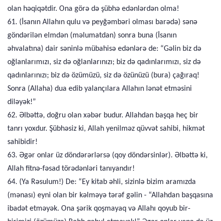
olan həqiqətdir. Ona görə də şübhə edənlərdən olma!
61. (İsanın Allahın qulu və peyğəmbəri olması barədə) sənə
göndərilən elmdən (məlumatdan) sonra buna (İsanın
əhvalatına) dair səninlə mübahisə edənlərə de: “Gəlin biz də
oğlanlarımızı, siz də oğlanlarınızı; biz də qadınlarımızı, siz də
qadınlarınızı; biz də özümüzü, siz də özünüzü (bura) çağıraq!
Sonra (Allaha) dua edib yalançılara Allahın lənət etməsini
diləyək!”
62. Əlbəttə, doğru olan xəbər budur. Allahdan başqa heç bir
tanrı yoxdur. Şübhəsiz ki, Allah yenilməz qüvvət sahibi, hikmət
sahibidir!
63. Əgər onlar üz döndərərlərsə (qoy döndərsinlər). Əlbəttə ki,
Allah fitnə-fəsad törədənləri tanıyandır!
64. (Ya Rəsulum!) De: “Ey kitab əhli, sizinlə bizim aramızda
(mənası) eyni olan bir kəlməyə tərəf gəlin - “Allahdan başqasına
ibadət etməyək. Ona şərik qoşmayaq və Allahı qoyub bir-