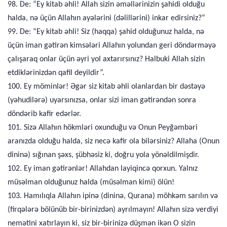
98. De: “Ey kitab əhli! Allah sizin əməllərinizin şahidi olduğu
halda, nə üçün Allahın ayələrini (dəlillərini) inkar edirsiniz?”
99. De: “Ey kitab əhli! Siz (haqqa) şahid olduğunuz halda, nə
üçün iman gətirən kimsələri Allahın yolundan geri döndərməyə
çalışaraq onlar üçün əyri yol axtarırsınız? Halbuki Allah sizin
etdiklərinizdən qafil deyildir”.
100. Ey möminlər! Əgər siz kitab əhli olanlardan bir dəstəyə
(yəhudilərə) uyarsınızsa, onlar sizi iman gətirəndən sonra
döndərib kafir edərlər.
101. Sizə Allahın hökmləri oxunduğu və Onun Peyğəmbəri
aranızda olduğu halda, siz necə kafir ola bilərsiniz? Allaha (Onun
dininə) sığınan şəxs, şübhəsiz ki, doğru yola yönəldilmişdir.
102. Ey iman gətirənlər! Allahdan layiqincə qorxun. Yalnız
müsəlman olduğunuz halda (müsəlman kimi) ölün!
103. Hamılıqla Allahın ipinə (dininə, Qurana) möhkəm sarılın və
(firqələrə bölünüb bir-birinizdən) ayrılmayın! Allahın sizə verdiyi
nemətini xatırlayın ki, siz bir-birinizə düşmən ikən O sizin