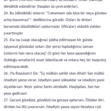
bir qismi (Tövratın hökmlərindən) üz döndərir. Onlar (həmişə)
dönüklük edəndirlər (haqdan üz çevirəndirlər).
24. Bu (dönüklük) onların: “Cəhənnəm odu bizə bir neçə gündən
artıq toxunmaz!”- dediklərinə görədir. Onları öz dinləri
barəsində düzəltdikləri uydurmalar (iftiralar) aldadıb yoldan
çıxartmışdır.
25. Elə isə (vaqe olacağına) şübhə edilməyən bir gündə
(qiyamət günündə) onları (bir yerə) topladığımız zaman
(onların) halı necə olacaq? (O gün) hər kəsə qazandığının
(tutduğu əməllərin) əvəzi ödəniləcək və onlara heç bir haqsızlıq
edilməyəcəkdir.
26. (Ya Rəsulum!) De: “Ey mülkün sahibi olan Allah! Sən mülkü
istədiyin şəxsə verər, istədiyin şəxsi yüksəldər və istədiyin şəxsi
alçaldarsan. Xeyir yalnız Sənin əlindədir. Həqiqətən, Sən hər
şeyə qadirsən!
27. Gecəni gündüzə, gündüzü isə gecəyə qatarsan. Ölüdən diri,
diridən isə ölü çıxararsan. İstədiyin şəxsə saysız-hesabsız ruzi