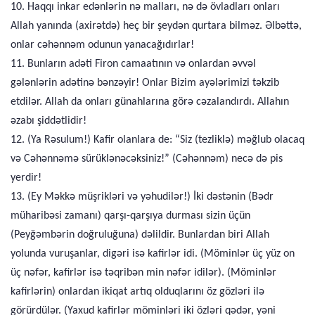
10. Haqqı inkar edənlərin nə malları, nə də övladları onları
Allah yanında (axirətdə) heç bir şeydən qurtara bilməz. Əlbəttə,
onlar cəhənnəm odunun yanacağıdırlar!
11. Bunların adəti Firon camaatının və onlardan əvvəl
gələnlərin adətinə bənzəyir! Onlar Bizim ayələrimizi təkzib
etdilər. Allah da onları günahlarına görə cəzalandırdı. Allahın
əzabı şiddətlidir!
12. (Ya Rəsulum!) Kafir olanlara de: “Siz (tezliklə) məğlub olacaq
və Cəhənnəmə sürüklənəcəksiniz!” (Cəhənnəm) necə də pis
yerdir!
13. (Ey Məkkə müşrikləri və yəhudilər!) İki dəstənin (Bədr
müharibəsi zamanı) qarşı-qarşıya durması sizin üçün
(Peyğəmbərin doğruluğuna) dəlildir. Bunlardan biri Allah
yolunda vuruşanlar, digəri isə kafirlər idi. (Möminlər üç yüz on
üç nəfər, kafirlər isə təqribən min nəfər idilər). (Möminlər
kafirlərin) onlardan ikiqat artıq olduqlarını öz gözləri ilə
görürdülər. (Yaxud kafirlər möminləri iki özləri qədər, yəni