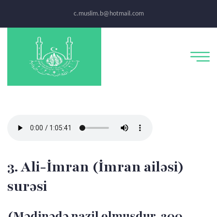
c.muslim.b@hotmail.com
3. Ali-İmran (İmran ailəsi)
surəsi
(Mədinədə nazil olmuşdur, 200