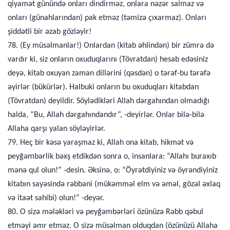
qiyamət günündə onları dindirməz, onlara nəzər salmaz və
onları (günahlarından) pak etməz (təmizə çıxarmaz). Onları
şiddətli bir əzab gözləyir!
78. (Ey müsəlmanlar!) Onlardan (kitab əhlindən) bir zümrə də
vardır ki, siz onların oxuduqlarını (Tövratdan) hesab edəsiniz
deyə, kitab oxuyan zaman dillərini (qəsdən) o tərəf-bu tərəfə
əyirlər (bükürlər). Halbuki onların bu oxuduqları kitabdan
(Tövratdan) deyildir. Söylədikləri Allah dərgahından olmadığı
halda, “Bu, Allah dərgahındandır”, -deyirlər. Onlar bilə-bilə
Allaha qarşı yalan söyləyirlər.
79. Heç bir kəsə yaraşmaz ki, Allah ona kitab, hikmət və
peyğəmbərlik bəxş etdikdən sonra o, insanlara: “Allahı buraxıb
mənə qul olun!” -desin. Əksinə, o: “Öyrətdiyiniz və öyrəndiyiniz
kitabın sayəsində rəbbani (mükəmməl elm və əməl, gözəl əxlaq
və itaət sahibi) olun!” -deyər.
80. O sizə mələkləri və peyğəmbərləri özünüzə Rəbb qəbul
etməyi əmr etməz. O sizə müsəlman olduqdan (özünüzü Allaha