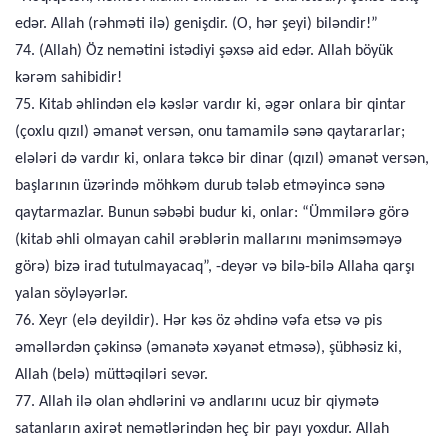
edər. Allah (rəhməti ilə) genişdir. (O, hər şeyi) biləndir!”
74. (Allah) Öz nemətini istədiyi şəxsə aid edər. Allah böyük
kərəm sahibidir!
75. Kitab əhlindən elə kəslər vardır ki, əgər onlara bir qintar
(çoxlu qızıl) əmanət versən, onu tamamilə sənə qaytararlar;
elələri də vardır ki, onlara təkcə bir dinar (qızıl) əmanət versən,
başlarının üzərində möhkəm durub tələb etməyincə sənə
qaytarmazlar. Bunun səbəbi budur ki, onlar: “Ümmilərə görə
(kitab əhli olmayan cahil ərəblərin mallarını mənimsəməyə
görə) bizə irad tutulmayacaq”, -deyər və bilə-bilə Allaha qarşı
yalan söyləyərlər.
76. Xeyr (elə deyildir). Hər kəs öz əhdinə vəfa etsə və pis
əməllərdən çəkinsə (əmanətə xəyanət etməsə), şübhəsiz ki,
Allah (belə) müttəqiləri sevər.
77. Allah ilə olan əhdlərini və andlarını ucuz bir qiymətə
satanların axirət nemətlərindən heç bir payı yoxdur. Allah