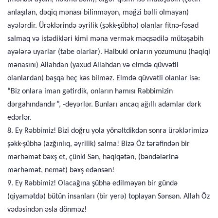
anlaşılan, dəqiq mənası bilinməyən, məğzi bəlli olmayan)
ayələrdir. Ürəklərində əyrilik (şəkk-şübhə) olanlar fitnə-fəsad
salmaq və istədikləri kimi məna vermək məqsədilə mütəşabih
ayələrə uyarlar (tabe olarlar). Halbuki onların yozumunu (həqiqi
mənasını) Allahdan (yaxud Allahdan və elmdə qüvvətli
olanlardan) başqa heç kəs bilməz. Elmdə qüvvətli olanlar isə:
“Biz onlara iman gətirdik, onların hamısı Rəbbimizin
dərgahındandır”, -deyərlər. Bunları ancaq ağıllı adamlar dərk
edərlər.
8. Ey Rəbbimiz! Bizi doğru yola yönəltdikdən sonra ürəklərimizə
şəkk-şübhə (azğınlıq, əyrilik) salma! Bizə Öz tərəfindən bir
mərhəmət bəxş et, çünki Sən, həqiqətən, (bəndələrinə
mərhəmət, nemət) bəxş edənsən!
9. Ey Rəbbimiz! Olacağına şübhə edilməyən bir gündə
(qiyamətdə) bütün insanları (bir yerə) toplayan Sənsən. Allah Öz
vədəsindən əsla dönməz!