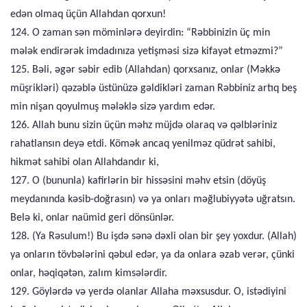
edən olmaq üçün Allahdan qorxun!
124. O zaman sən möminlərə deyirdin: “Rəbbinizin üç min
mələk endirərək imdadınıza yetişməsi sizə kifayət etməzmi?”
125. Bəli, əgər səbir edib (Allahdan) qorxsanız, onlar (Məkkə
müşrikləri) qəzəblə üstünüzə gəldikləri zaman Rəbbiniz artıq beş
min nişan qoyulmuş mələklə sizə yardım edər.
126. Allah bunu sizin üçün məhz müjdə olaraq və qəlbləriniz
rahatlansın deyə etdi. Kömək ancaq yenilməz qüdrət sahibi,
hikmət sahibi olan Allahdandır ki,
127. O (bununla) kafirlərin bir hissəsini məhv etsin (döyüş
meydanında kəsib-doğrasın) və ya onları məğlubiyyətə uğratsın.
Belə ki, onlar naümid geri dönsünlər.
128. (Ya Rəsulum!) Bu işdə sənə dəxli olan bir şey yoxdur. (Allah)
ya onların tövbələrini qəbul edər, ya da onlara əzab verər, çünki
onlar, həqiqətən, zalım kimsələrdir.
129. Göylərdə və yerdə olanlar Allaha məxsusdur. O, istədiyini