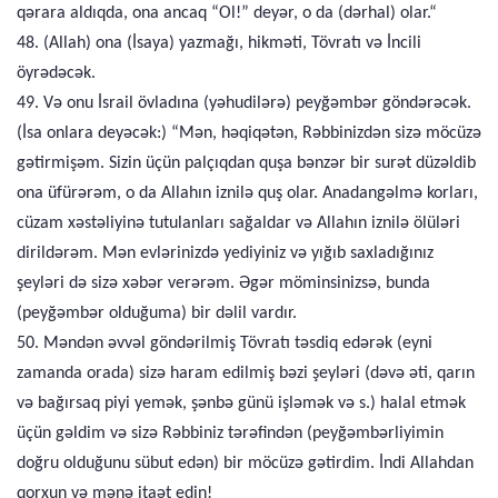
qərara aldıqda, ona ancaq “Ol!” deyər, o da (dərhal) olar.“
48. (Allah) ona (İsaya) yazmağı, hikməti, Tövratı və İncili
öyrədəcək.
49. Və onu İsrail övladına (yəhudilərə) peyğəmbər göndərəcək.
(İsa onlara deyəcək:) “Mən, həqiqətən, Rəbbinizdən sizə möcüzə
gətirmişəm. Sizin üçün palçıqdan quşa bənzər bir surət düzəldib
ona üfürərəm, o da Allahın iznilə quş olar. Anadangəlmə korları,
cüzam xəstəliyinə tutulanları sağaldar və Allahın iznilə ölüləri
dirildərəm. Mən evlərinizdə yediyiniz və yığıb saxladığınız
şeyləri də sizə xəbər verərəm. Əgər möminsinizsə, bunda
(peyğəmbər olduğuma) bir dəlil vardır.
50. Məndən əvvəl göndərilmiş Tövratı təsdiq edərək (eyni
zamanda orada) sizə haram edilmiş bəzi şeyləri (dəvə əti, qarın
və bağırsaq piyi yemək, şənbə günü işləmək və s.) halal etmək
üçün gəldim və sizə Rəbbiniz tərəfindən (peyğəmbərliyimin
doğru olduğunu sübut edən) bir möcüzə gətirdim. İndi Allahdan
qorxun və mənə itaət edin!