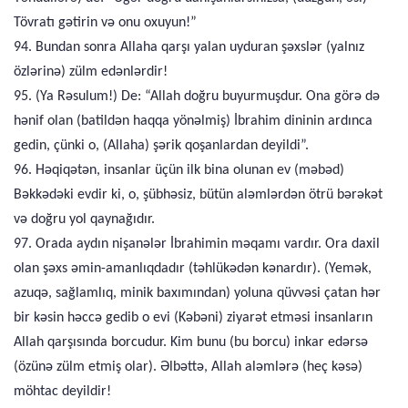
Tövratı gətirin və onu oxuyun!”
94. Bundan sonra Allaha qarşı yalan uyduran şəxslər (yalnız
özlərinə) zülm edənlərdir!
95. (Ya Rəsulum!) De: “Allah doğru buyurmuşdur. Ona görə də
hənif olan (batildən haqqa yönəlmiş) İbrahim dininin ardınca
gedin, çünki o, (Allaha) şərik qoşanlardan deyildi”.
96. Həqiqətən, insanlar üçün ilk bina olunan ev (məbəd)
Bəkkədəki evdir ki, o, şübhəsiz, bütün aləmlərdən ötrü bərəkət
və doğru yol qaynağıdır.
97. Orada aydın nişanələr İbrahimin məqamı vardır. Ora daxil
olan şəxs əmin-amanlıqdadır (təhlükədən kənardır). (Yemək,
azuqə, sağlamlıq, minik baxımından) yoluna qüvvəsi çatan hər
bir kəsin həccə gedib o evi (Kəbəni) ziyarət etməsi insanların
Allah qarşısında borcudur. Kim bunu (bu borcu) inkar edərsə
(özünə zülm etmiş olar). Əlbəttə, Allah aləmlərə (heç kəsə)
möhtac deyildir!