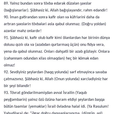
89. Yalnız bundan sonra tövbə edərək düzələn şəxslər
(bağışlanarlar). Şübhəsiz ki, Allah bağışlayandır, rəhm edəndir!
90. İman gətirəndən sonra kafir olan və küfrlərini daha da
artıran şəxslərin tövbələri əsla qəbul olunmaz. (Doğru yoldan)
azanlar məhz onlardır!
91. Şübhəsiz ki, kafir olub kafir kimi ölənlərdən hər birinin dünya
dolusu qızılı ola və (əzabdan qurtarmaq üçün) onu fidyə verə,
yenə də qəbul olunmaz. Onları dəhşətli bir əzab gözləyir. Onlara
(cəhənnəm odundan xilas olmaqdan) heç bir kömək edən
olmaz!
92. Sevdiyiniz şeylərdən (haqq yolunda) sərf etməyincə savaba
çatmazsınız. Şübhəsiz ki, Allah (Onun yolunda) xərclədiyiniz hər
bir şeyi biləndir!
93. Tövrat göndərilməmişdən əvvəl İsrailin (Yəqub
peyğəmbərin) yalnız özü özünə haram etdiyi şeylərdən başqa
bütün təamlar (yeməklər) İsrail övladına halal idi. (Ya Rəsulum!
Yəhudilərə) de: “Əgər doğru danışanlarsınızsa, (düzgün, əsl)