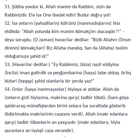
51. Şübhə yoxdur ki, Allah mənim də Rəbbim, sizin də
Rəbbinizdir. Elə isə Ona ibadət edin! Budur doğru yol!
52. İsa onların (yəhudilərin) küfrünü (inanmadıqlarını) hiss
etdikdə: “Allah yolunda kim mənim köməkçim olacaqdır?!” -
deyə soruşdu. (O zaman) həvarilər dedilər: “Bizik Allahın (Onun
dininin) köməkçiləri! Biz Allaha inandıq. Sən də (Allaha) təslim
olduğumuza şahid ol!”
53. (Həvarilər dedilər:) “Ey Rəbbimiz, (bizə) nazil etdiyinə
(İncilə) iman gətirdik və peyğəmbərinə (İsaya) tabe olduq. Artıq
bizləri (haqqa) şahid olanlarla bir yerdə yaz!”
54. Onlar (İsaya inanmayanlar) hiyləyə əl atdılar. Allah da
(onların gizli hiyləsinə, məkrinə qarşı) tədbir tökdü. (İsanı göyə
qaldıraraq münafiqlərdən birini onlara İsa surətində göstərib
öldürtməklə məkrlərinin cəzasını verdi). Allah (məkr edənlərə
qarşı) tədbir tökənlərin ən yaxşısıdır (məkr edənlərə, hiylə
quranlara ən layiqli cəza verəndir).