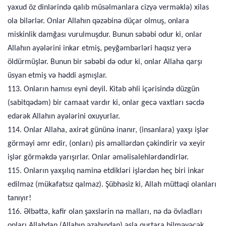
yaxud öz dinlərində qalıb müsəlmanlara cizyə verməklə) xilas
ola bilərlər. Onlar Allahın qəzəbinə düçar olmuş, onlara
miskinlik damğası vurulmuşdur. Bunun səbəbi odur ki, onlar
Allahın ayələrini inkar etmiş, peyğəmbərləri haqsız yerə
öldürmüşlər. Bunun bir səbəbi də odur ki, onlar Allaha qarşı
üsyan etmiş və həddi aşmışlar.
113. Onların hamısı eyni deyil. Kitab əhli içərisində düzgün
(sabitqədəm) bir camaat vardır ki, onlar gecə vaxtları səcdə
edərək Allahın ayələrini oxuyurlar.
114. Onlar Allaha, axirət gününə inanır, (insanlara) yaxşı işlər
görməyi əmr edir, (onları) pis əməllərdən çəkindirir və xeyir
işlər görməkdə yarışırlar. Onlar əməlisalehlərdəndirlər.
115. Onların yaxşılıq naminə etdikləri işlərdən heç biri inkar
edilməz (mükafatsız qalmaz). Şübhəsiz ki, Allah müttəqi olanları
tanıyır!
116. Əlbəttə, kafir olan şəxslərin nə malları, nə də övladları
onları Allahdan (Allahın əzabından) əsla qurtara bilməyəcək.