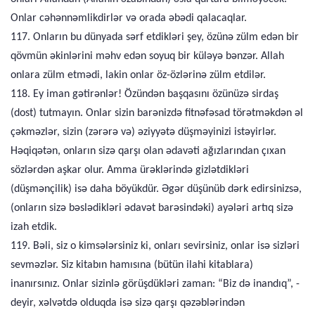
Onlar cəhənnəmlikdirlər və orada əbədi qalacaqlar.
117. Onların bu dünyada sərf etdikləri şey, özünə zülm edən bir
qövmün əkinlərini məhv edən soyuq bir küləyə bənzər. Allah
onlara zülm etmədi, lakin onlar öz-özlərinə zülm etdilər.
118. Ey iman gətirənlər! Özündən başqasını özünüzə sirdaş
(dost) tutmayın. Onlar sizin barənizdə fitnəfəsad törətməkdən əl
çəkməzlər, sizin (zərərə və) əziyyətə düşməyinizi istəyirlər.
Həqiqətən, onların sizə qarşı olan ədavəti ağızlarından çıxan
sözlərdən aşkar olur. Amma ürəklərində gizlətdikləri
(düşmənçilik) isə daha böyükdür. Əgər düşünüb dərk edirsinizsə,
(onların sizə bəslədikləri ədavət barəsindəki) ayələri artıq sizə
izah etdik.
119. Bəli, siz o kimsələrsiniz ki, onları sevirsiniz, onlar isə sizləri
sevməzlər. Siz kitabın hamısına (bütün ilahi kitablara)
inanırsınız. Onlar sizinlə görüşdükləri zaman: “Biz də inandıq”, -
deyir, xəlvətdə olduqda isə sizə qarşı qəzəblərindən