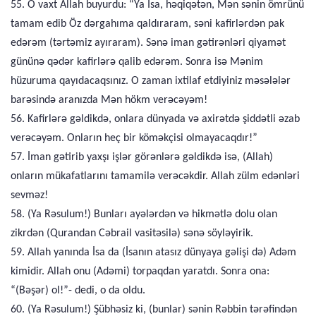
55. O vaxt Allah buyurdu: “Ya İsa, həqiqətən, Mən sənin ömrünü
tamam edib Öz dərgahıma qaldıraram, səni kafirlərdən pak
edərəm (tərtəmiz ayıraram). Sənə iman gətirənləri qiyamət
gününə qədər kafirlərə qalib edərəm. Sonra isə Mənim
hüzuruma qayıdacaqsınız. O zaman ixtilaf etdiyiniz məsələlər
barəsində aranızda Mən hökm verəcəyəm!
56. Kafirlərə gəldikdə, onlara dünyada və axirətdə şiddətli əzab
verəcəyəm. Onların heç bir köməkçisi olmayacaqdır!”
57. İman gətirib yaxşı işlər görənlərə gəldikdə isə, (Allah)
onların mükafatlarını tamamilə verəcəkdir. Allah zülm edənləri
sevməz!
58. (Ya Rəsulum!) Bunları ayələrdən və hikmətlə dolu olan
zikrdən (Qurandan Cəbrail vasitəsilə) sənə söyləyirik.
59. Allah yanında İsa da (İsanın atasız dünyaya gəlişi də) Adəm
kimidir. Allah onu (Adəmi) torpaqdan yaratdı. Sonra ona:
“(Bəşər) ol!”- dedi, o da oldu.
60. (Ya Rəsulum!) Şübhəsiz ki, (bunlar) sənin Rəbbin tərəfindən