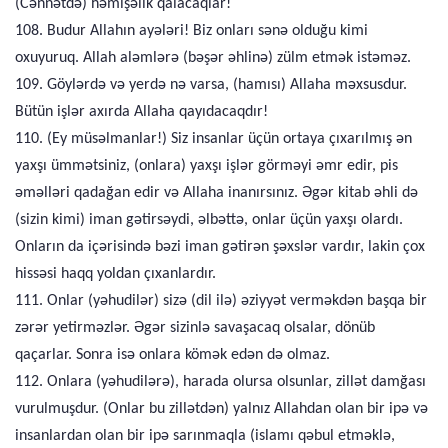
(Cənnətdə) həmişəlik qalacaqlar!
108. Budur Allahın ayələri! Biz onları sənə olduğu kimi
oxuyuruq. Allah aləmlərə (bəşər əhlinə) zülm etmək istəməz.
109. Göylərdə və yerdə nə varsa, (hamısı) Allaha məxsusdur.
Bütün işlər axırda Allaha qayıdacaqdır!
110. (Ey müsəlmanlar!) Siz insanlar üçün ortaya çıxarılmış ən
yaxşı ümmətsiniz, (onlara) yaxşı işlər görməyi əmr edir, pis
əməlləri qadağan edir və Allaha inanırsınız. Əgər kitab əhli də
(sizin kimi) iman gətirsəydi, əlbəttə, onlar üçün yaxşı olardı.
Onların da içərisində bəzi iman gətirən şəxslər vardır, lakin çox
hissəsi haqq yoldan çıxanlardır.
111. Onlar (yəhudilər) sizə (dil ilə) əziyyət verməkdən başqa bir
zərər yetirməzlər. Əgər sizinlə savaşacaq olsalar, dönüb
qaçarlar. Sonra isə onlara kömək edən də olmaz.
112. Onlara (yəhudilərə), harada olursa olsunlar, zillət damğası
vurulmuşdur. (Onlar bu zillətdən) yalnız Allahdan olan bir ipə və
insanlardan olan bir ipə sarınmaqla (islamı qəbul etməklə,