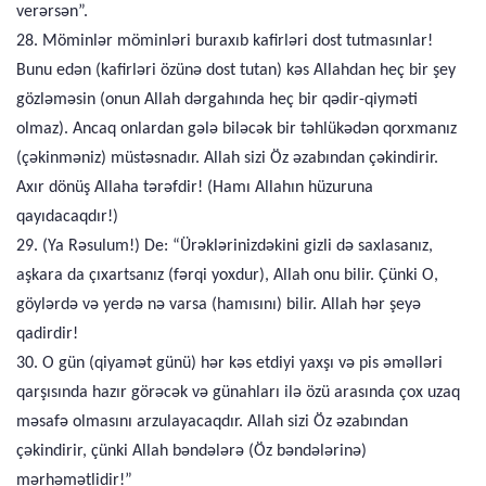
verərsən”.
28. Möminlər möminləri buraxıb kafirləri dost tutmasınlar!
Bunu edən (kafirləri özünə dost tutan) kəs Allahdan heç bir şey
gözləməsin (onun Allah dərgahında heç bir qədir-qiyməti
olmaz). Ancaq onlardan gələ biləcək bir təhlükədən qorxmanız
(çəkinməniz) müstəsnadır. Allah sizi Öz əzabından çəkindirir.
Axır dönüş Allaha tərəfdir! (Hamı Allahın hüzuruna
qayıdacaqdır!)
29. (Ya Rəsulum!) De: “Ürəklərinizdəkini gizli də saxlasanız,
aşkara da çıxartsanız (fərqi yoxdur), Allah onu bilir. Çünki O,
göylərdə və yerdə nə varsa (hamısını) bilir. Allah hər şeyə
qadirdir!
30. O gün (qiyamət günü) hər kəs etdiyi yaxşı və pis əməlləri
qarşısında hazır görəcək və günahları ilə özü arasında çox uzaq
məsafə olmasını arzulayacaqdır. Allah sizi Öz əzabından
çəkindirir, çünki Allah bəndələrə (Öz bəndələrinə)
mərhəmətlidir!”