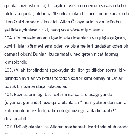
qəlblərinizi (islam ilə) birləşdirdi və Onun neməti sayəsində bir-
birinizlə qardaş oldunuz. Siz oddan olan bir uçurumun kənarında
ikən O sizi oradan xilas etdi. Allah Öz ayələrini sizin üçün bu
şəkildə aydınlaşdırır ki, haqq yola yönəlmiş olasınız!
104. (Ey müsəlmanlar!) İçərinizdə (insanları) yaxşılığa çağıran,
xeyirli işlər görməyi əmr edən və pis əməlləri qadağan edən bir
camaat olsun! Bunlar (bu camaat), həqiqətən nicat tapmış
kimsələrdir.
105. (Allah tərəfindən) açıq-aydın dəlillər gəldikdən sonra, bir-
birindən ayrılan və ixtilaf törədən kəslər kimi olmayın! Onlar
böyük bir əzaba düçar olacaqlar.
106. Bəzi üzlərin ağ, bəzi üzlərin isə qara olacağı gündə
(qiyamət günündə), üzü qara olanlara: “İman gətirəndən sonra
kafirmi oldunuz? İndi, kafir olduğunuza görə dadın əzabı!”-
deyiləcəkdir.
107. Üzü ağ olanlar isə Allahın mərhəməti içərisində olub orada