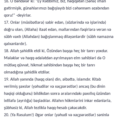
16. O bəndələr ki: “Ey Rəbbimiz, biz, həqiqətən (Sənə) iman
gətirmişik, günahlarımızı bağışlayıb bizi cəhənnəm əzabından
qoru!” -deyirlər.
17. Onlar (müsibətlərə) səbir edən, (sözlərində və işlərində)
doğru olan, (Allaha) itaət edən, mallarından fəqirlərə verən və
sübh vaxtı (Allahdan) bağışlanmaq diləyənlərdir (sübh namazına
qalxanlardır).
18. Allah şahidlik etdi ki, Özündən başqa heç bir tanrı yoxdur.
Mələklər və haqq-ədalətdən ayrılmayan elm sahibləri də O
mütləq qüvvət, hikmət sahibindən başqa heç bir tanrı
olmadığına şahidlik etdilər.
19. Allah yanında (haqq olan) din, əlbəttə, islamdır. Kitab
verilmiş şəxslər (yəhudilər və xaçpərəstlər) ancaq (bu dinin
həqiqi olduğunu) bildikdən sonra aralarındakı paxıllıq üzündən
ixtilafa (ayrılığa) başladılar. Allahın hökmlərini inkar edənlərlə,
şübhəsiz ki, Allah tezliklə haqq-hesab çəkəcəkdir.
20. (Ya Rəsulum!) Əgər onlar (yəhudi və xaçpərəstlər) səninlə