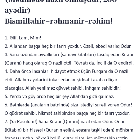
ayədir)
Bismillahir–rəhmanir-rəhim!
1. Əlif, Lam, Mim!
2. Allahdan başqa heç bir tanrı yoxdur. Əzəli, əbədi varlıq Odur.
3. Sənə özündən əvvəlkiləri (səmavi kitabları) təsdiq edən Kitabı
(Quranı) haqq olaraq O nazil etdi. Tövratı da, İncili də O endirdi.
4. Daha öncə insanları hidayət etmək üçün Furqanı da O nazil
etdi. Allahın ayələrini inkar edənlər şiddətli əzaba düçar
olacaqlar. Allah yenilməz qüvvət sahibi, intiqam sahibidir!
5. Yerdə və göylərdə heç bir şey Allahdan gizli qalmaz.
6. Bətnlərdə (anaların bətnində) sizə istədiyi surəti verən Odur!
O qüdrət sahibi, hikmət sahibindən başqa heç bir tanrı yoxdur!
7. (Ya Rəsulum!) Sənə Kitabı (Quranı) nazil edən Odur. Onun
(Kitabın) bir hissəsi (Quranın əslini, əsasını təşkil edən) möhkəm
(mənası aydın, hökmü bəlli), digər qismi isə mütəşabih (çətin