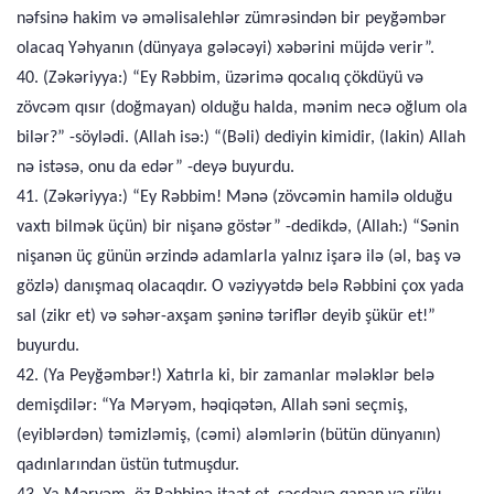
nəfsinə hakim və əməlisalehlər zümrəsindən bir peyğəmbər
olacaq Yəhyanın (dünyaya gələcəyi) xəbərini müjdə verir”.
40. (Zəkəriyya:) “Ey Rəbbim, üzərimə qocalıq çökdüyü və
zövcəm qısır (doğmayan) olduğu halda, mənim necə oğlum ola
bilər?” -söylədi. (Allah isə:) “(Bəli) dediyin kimidir, (lakin) Allah
nə istəsə, onu da edər” -deyə buyurdu.
41. (Zəkəriyya:) “Ey Rəbbim! Mənə (zövcəmin hamilə olduğu
vaxtı bilmək üçün) bir nişanə göstər” -dedikdə, (Allah:) “Sənin
nişanən üç günün ərzində adamlarla yalnız işarə ilə (əl, baş və
gözlə) danışmaq olacaqdır. O vəziyyətdə belə Rəbbini çox yada
sal (zikr et) və səhər-axşam şəninə təriflər deyib şükür et!”
buyurdu.
42. (Ya Peyğəmbər!) Xatırla ki, bir zamanlar mələklər belə
demişdilər: “Ya Məryəm, həqiqətən, Allah səni seçmiş,
(eyiblərdən) təmizləmiş, (cəmi) aləmlərin (bütün dünyanın)
qadınlarından üstün tutmuşdur.