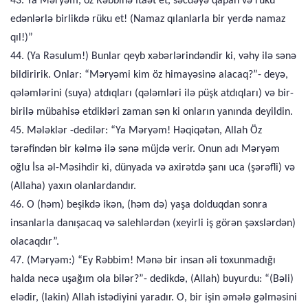
43. Ya Məryəm, öz Rəbbinə itaət et, səcdəyə qapan və rüku
edənlərlə birlikdə rüku et! (Namaz qılanlarla bir yerdə namaz
qıl!)”
44. (Ya Rəsulum!) Bunlar qeyb xəbərlərindəndir ki, vəhy ilə sənə
bildiririk. Onlar: “Məryəmi kim öz himayəsinə alacaq?”- deyə,
qələmlərini (suya) atdıqları (qələmləri ilə püşk atdıqları) və bir-
birilə mübahisə etdikləri zaman sən ki onların yanında deyildin.
45. Mələklər -dedilər: “Ya Məryəm! Həqiqətən, Allah Öz
tərəfindən bir kəlmə ilə sənə müjdə verir. Onun adı Məryəm
oğlu İsa əl-Məsihdir ki, dünyada və axirətdə şanı uca (şərəfli) və
(Allaha) yaxın olanlardandır.
46. O (həm) beşikdə ikən, (həm də) yaşa dolduqdan sonra
insanlarla danışacaq və salehlərdən (xeyirli iş görən şəxslərdən)
olacaqdır”.
47. (Məryəm:) “Ey Rəbbim! Mənə bir insan əli toxunmadığı
halda necə uşağım ola bilər?”- dedikdə, (Allah) buyurdu: “(Bəli)
elədir, (lakin) Allah istədiyini yaradır. O, bir işin əmələ gəlməsini