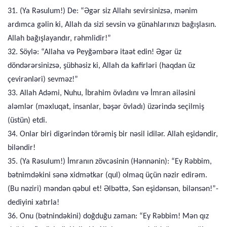
31. (Ya Rəsulum!) De: “Əgər siz Allahı sevirsinizsə, mənim
ardımca gəlin ki, Allah da sizi sevsin və günahlarınızı bağışlasın.
Allah bağışlayandır, rəhmlidir!”
32. Söylə: “Allaha və Peyğəmbərə itaət edin! Əgər üz
döndərərsinizsə, şübhəsiz ki, Allah da kafirləri (haqdan üz
çevirənləri) sevməz!”
33. Allah Adəmi, Nuhu, İbrahim övladını və İmran ailəsini
aləmlər (məxluqat, insanlar, bəşər övladı) üzərində seçilmiş
(üstün) etdi.
34. Onlar biri digərindən törəmiş bir nəsil idilər. Allah eşidəndir,
biləndir!
35. (Ya Rəsulum!) İmranın zövcəsinin (Hənnənin): “Ey Rəbbim,
bətnimdəkini sənə xidmətkar (qul) olmaq üçün nəzir edirəm.
(Bu nəziri) məndən qəbul et! Əlbəttə, Sən eşidənsən, bilənsən!”-
dediyini xatırla!
36. Onu (bətnindəkini) doğduğu zaman: “Ey Rəbbim! Mən qız