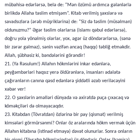
mübahisə edərlərsə, belə de: “Mən özümü ardımca gələnlərlə
birlikdə Allaha təslim etmişəm”. Kitab verilmiş şəxslərə və
savadsızlara (ərəb müşriklərinə) de: “Siz də təslim (müsəlman)
oldunuzmu?” Əgər təslim olarlarsa (islamı qəbul edərlərsə),
doğru yola yönəlmiş olarlar, yox, əgər üz döndərərlərsə, (sənə
bir zərər gəlməz), sənin vəzifən ancaq (haqqı) təbliğ etməkdir.
Allah, şübhəsiz ki, bəndələrini görəndir!
21. (Ya Rəsulum!) Allahın hökmlərini inkar edənlərə,
peyğəmbərləri haqsız yerə öldürənlərə, insanları ədalətə
çağıranların canına qəsd edənlərə şiddətli əzab veriləcəyini
xəbər ver!
22. O şəxslərin əməlləri dünyada və axirətdə puça çıxacaq və
köməkçiləri də olmayacaqdır.
23. Kitabdan (Tövratdan) özlərinə bir pay (qismət) verilmiş
kimsələri görmürsənmi? Onlar öz aralarında hökm vermək üçün
Allahın kitabına (istinad etməyə) dəvət olunurlar. Sonra onların