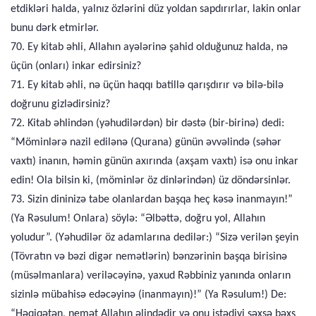
etdikləri halda, yalnız özlərini düz yoldan sapdırırlar, lakin onlar
bunu dərk etmirlər.
70. Ey kitab əhli, Allahın ayələrinə şahid olduğunuz halda, nə
üçün (onları) inkar edirsiniz?
71. Ey kitab əhli, nə üçün haqqı batillə qarışdırır və bilə-bilə
doğrunu gizlədirsiniz?
72. Kitab əhlindən (yəhudilərdən) bir dəstə (bir-birinə) dedi:
“Möminlərə nazil edilənə (Qurana) günün əvvəlində (səhər
vaxtı) inanın, həmin günün axırında (axşam vaxtı) isə onu inkar
edin! Ola bilsin ki, (möminlər öz dinlərindən) üz döndərsinlər.
73. Sizin dininizə tabe olanlardan başqa heç kəsə inanmayın!”
(Ya Rəsulum! Onlara) söylə: “Əlbəttə, doğru yol, Allahın
yoludur”. (Yəhudilər öz adamlarına dedilər:) “Sizə verilən şeyin
(Tövratın və bəzi digər nemətlərin) bənzərinin başqa birisinə
(müsəlmanlara) veriləcəyinə, yaxud Rəbbiniz yanında onların
sizinlə mübahisə edəcəyinə (inanmayın)!” (Ya Rəsulum!) De:
“Həqiqətən, nemət Allahın əlindədir və onu istədiyi şəxsə bəxş