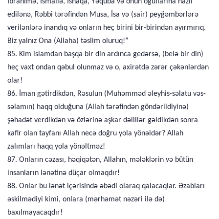
İbrahimə, İsmailə, İshaqa, Yəquba və onun oğullarına nazil
edilənə, Rəbbi tərəfindən Musa, İsa və (sair) peyğəmbərlərə
verilənlərə inandıq və onların heç birini bir-birindən ayırmırıq.
Biz yalnız Ona (Allaha) təslim oluruq!”
85. Kim islamdan başqa bir din ardınca gedərsə, (belə bir din)
heç vaxt ondan qəbul olunmaz və o, axirətdə zərər çəkənlərdən
olar!
86. İman gətirdikdən, Rəsulun (Muhəmməd əleyhis-səlatu vəs-
səlamın) haqq olduğuna (Allah tərəfindən göndərildiyinə)
şəhadət verdikdən və özlərinə aşkar dəlillər gəldikdən sonra
kafir olan tayfanı Allah necə doğru yola yönəldər? Allah
zalımları haqq yola yönəltməz!
87. Onların cəzası, həqiqətən, Allahın, mələklərin və bütün
insanların lənətinə düçar olmaqdır!
88. Onlar bu lənət içərisində əbədi olaraq qalacaqlar. Əzabları
əskilmədiyi kimi, onlara (mərhəmət nəzəri ilə də)
baxılmayacaqdır!