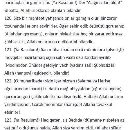
barmaqlarını gəmirirlər. (Ya Rəsulum!) De: “Acığınızdan ölün!”
Əlbəttə, Allah ürəklərdə olanları biləndir.
120. Sizə bir mənfəət yetişəndə onlar qəmgin olur, bir zərər
toxunanda isə ona sevinirlər. Əgər səbir edib özünüzü qorusanız
(Allahdan qorxsanız), onların hiyləsi sizə heç bir zərər yetirməz.
Şübhəsiz ki, Allah onların nə etdiklərini biləndir.
121. (Ya Rəsulum!) Sən müharibədən ötrü möminlərə (əlverişli)
mövqelər hazırlamaq üçün sübh vaxtı öz ailəndən ayrılıb
(Mədinədən Ühüdə) getdiyin vaxtı (yadına sal)! Şübhəsiz ki,
Allah (hər şeyi) eşidəndir, biləndir!
122. (O müharibədə) sizin içərinizdən (Sələmə və Harisə
oğullarından ibarət) iki dəstə məğlubiyyətdən (uğursuzluqdan)
qorxaraq geri çəkilmək fikrinə düşmüşdü. Halbuki Allah onların
yardımçısı idi. Gərək möminlər (hər işdə) Allaha təvəkkül
etsinlər!
123. (Ya Rəsulum!) Həqiqətən, siz Bədrdə (düşmənə nisbətən az
və) zəif olduğunuz halda, Allah sizə yardım etdi. (Allaha) şükür