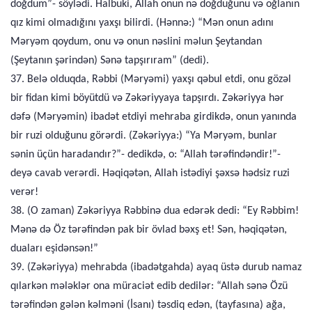
doğdum”- söylədi. Halbuki, Allah onun nə doğduğunu və oğlanın
qız kimi olmadığını yaxşı bilirdi. (Hənnə:) “Mən onun adını
Məryəm qoydum, onu və onun nəslini məlun Şeytandan
(Şeytanın şərindən) Sənə tapşırıram” (dedi).
37. Belə olduqda, Rəbbi (Məryəmi) yaxşı qəbul etdi, onu gözəl
bir fidan kimi böyütdü və Zəkəriyyaya tapşırdı. Zəkəriyya hər
dəfə (Məryəmin) ibadət etdiyi mehraba girdikdə, onun yanında
bir ruzi olduğunu görərdi. (Zəkəriyya:) “Ya Məryəm, bunlar
sənin üçün haradandır?”- dedikdə, o: “Allah tərəfindəndir!”-
deyə cavab verərdi. Həqiqətən, Allah istədiyi şəxsə hədsiz ruzi
verər!
38. (O zaman) Zəkəriyya Rəbbinə dua edərək dedi: “Ey Rəbbim!
Mənə də Öz tərəfindən pak bir övlad bəxş et! Sən, həqiqətən,
duaları eşidənsən!”
39. (Zəkəriyya) mehrabda (ibadətgahda) ayaq üstə durub namaz
qılarkən mələklər ona müraciət edib dedilər: “Allah sənə Özü
tərəfindən gələn kəlməni (İsanı) təsdiq edən, (tayfasına) ağa,