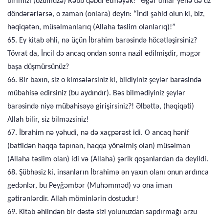
birimizi (özümüzə) Rəbb qəbul etməyək!” Əgər onlar yenə də üz
döndərərlərsə, o zaman (onlara) deyin: “İndi şahid olun ki, biz,
həqiqətən, müsəlmanlarıq (Allaha təslim olanlarıq)!”
65. Ey kitab əhli, nə üçün İbrahim barəsində höcətləşirsiniz?
Tövrat da, İncil də ancaq ondan sonra nazil edilmişdir, məgər
başa düşmürsünüz?
66. Bir baxın, siz o kimsələrsiniz ki, bildiyiniz şeylər barəsində
mübahisə edirsiniz (bu aydındır). Bəs bilmədiyiniz şeylər
barəsində niyə mübahisəyə girişirsiniz?! Əlbəttə, (həqiqəti)
Allah bilir, siz bilməzsiniz!
67. İbrahim nə yəhudi, nə də xaçpərəst idi. O ancaq hənif
(batildən haqqa tapınan, haqqa yönəlmiş olan) müsəlman
(Allaha təslim olan) idi və (Allaha) şərik qoşanlardan da deyildi.
68. Şübhəsiz ki, insanların İbrahimə ən yaxın olanı onun ardınca
gedənlər, bu Peyğəmbər (Muhəmməd) və ona iman
gətirənlərdir. Allah möminlərin dostudur!
69. Kitab əhlindən bir dəstə sizi yolunuzdan sapdırmağı arzu