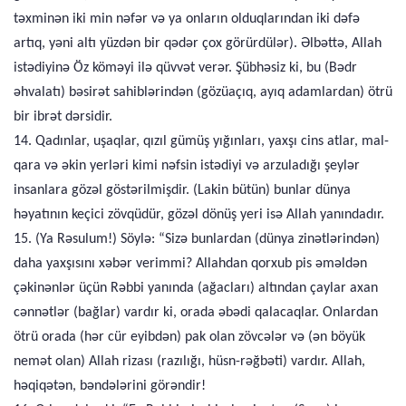
təxminən iki min nəfər və ya onların olduqlarından iki dəfə
artıq, yəni altı yüzdən bir qədər çox görürdülər). Əlbəttə, Allah
istədiyinə Öz köməyi ilə qüvvət verər. Şübhəsiz ki, bu (Bədr
əhvalatı) bəsirət sahiblərindən (gözüaçıq, ayıq adamlardan) ötrü
bir ibrət dərsidir.
14. Qadınlar, uşaqlar, qızıl gümüş yığınları, yaxşı cins atlar, mal-
qara və əkin yerləri kimi nəfsin istədiyi və arzuladığı şeylər
insanlara gözəl göstərilmişdir. (Lakin bütün) bunlar dünya
həyatının keçici zövqüdür, gözəl dönüş yeri isə Allah yanındadır.
15. (Ya Rəsulum!) Söylə: “Sizə bunlardan (dünya zinətlərindən)
daha yaxşısını xəbər verimmi? Allahdan qorxub pis əməldən
çəkinənlər üçün Rəbbi yanında (ağacları) altından çaylar axan
cənnətlər (bağlar) vardır ki, orada əbədi qalacaqlar. Onlardan
ötrü orada (hər cür eyibdən) pak olan zövcələr və (ən böyük
nemət olan) Allah rizası (razılığı, hüsn-rəğbəti) vardır. Allah,
həqiqətən, bəndələrini görəndir!