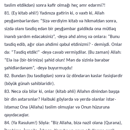
təslim etdikdən) sonra kafir olmağı heç əmr edərmi?!
81. (Ey kitab əhli!) Yadınıza gətirin ki, o vaxtı ki, Allah
peyğəmbərlərdən: “Sizə verdiyim kitab və hikmətdən sonra,
sizdə olanı təsdiq edən bir peyğəmbər gəldikdə ona mütləq
inanıb yardım edəcəksiniz”, -deyə əhd almış və onlara: “Bunu
təsdiq edib, ağır olan əhdimi qəbul etdinizmi? - demişdi. Onlar
da: “Təsdiq etdik!” -deyə cavab vermişdilər. (Bu zaman) Allah:
“Elə isə (bir-birinizə) şahid olun! Mən də sizinlə bərabər
şahidlərdənəm”, -deyə buyurmuşdu!
82. Bundan (bu təsdiqdən) sonra üz döndərən kəslər fasiqlərdir
(böyük günah sahibləridir).
83. Necə ola bilər ki, onlar (kitab əhli) Allahın dinindən başqa
bir din axtarsınlar? Halbuki göylərdə və yerdə olanlar istər-
istəməz Ona (Allaha) təslim olmuşlar və Onun hüzuruna
qayıdacaqlar.
84. (Ya Rəsulum!) Söylə: “Biz Allaha, bizə nazil olana (Qurana),