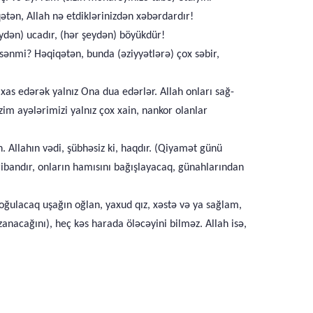
ən, Allah nə etdiklərinizdən xəbərdardır!
şeydən) ucadır, (hər şeydən) böyükdür!
rsənmi? Həqiqətən, bunda (əziyyətlərə) çox səbir,
 xas edərək yalnız Ona dua edərlər. Allah onları sağ-
zim ayələrimizi yalnız çox xain, nankor olanlar
. Allahın vədi, şübhəsiz ki, haqdır. (Qiyamət günü
hribandır, onların hamısını bağışlayacaq, günahlarından
(doğulacaq uşağın oğlan, yaxud qız, xəstə və ya sağlam,
anacağını), heç kəs harada öləcəyini bilməz. Allah isə,