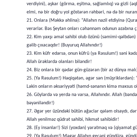
verdiyini), aşkar (görmə, eşitmə, sağlamlıq) və gizli (əq
elmi, nə bir doğru yol göstərən rəhbəri, nə də bir nura
21. Onlara (Məkkə əhlinə): “Allahın nazil etdiyinə (Qura
verərlər. Bəs Şeytan onları cəhənnəm odunun əzabına ç
22. Kim yaxşı əməl sahibi olub özünü (səmimi-qəlbdən) 
gəlib çıxacaqdır! (Buyuruq Allahındır!)
23. Kim küfr edərsə, onun küfrü (ya Rəsulum!) səni kəd
Allah ürəklərdə olanları biləndir!
24. Biz onlara bir qədər gün-güzəran (bir az dünya malı
25. (Ya Rəsulum!) Həqiqətən, əgər sən (müşriklərdən): 
Lakin onların əksəriyyəti (həmd-sənanın kimə məxsus o
26. Göylərdə və yerdə nə varsa, Allahındır. Allah (bəndə
bəyəniləndir!)
27. Əgər yer üzündəki bütün ağaclar qələm olsaydı, dər
Allah yenilməz qüdrət sahibi, hikmət sahibidir!
28. (Ey insanlar!) Sizi (yoxdan) yaratmaq və (qiyamət gü
29. (Ya Rəsulum!) Məgər Allahın gecəni gündüzə, gündüz