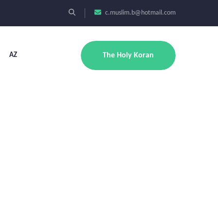
c.muslim.b@hotmail.com
AZ
The Holy Koran