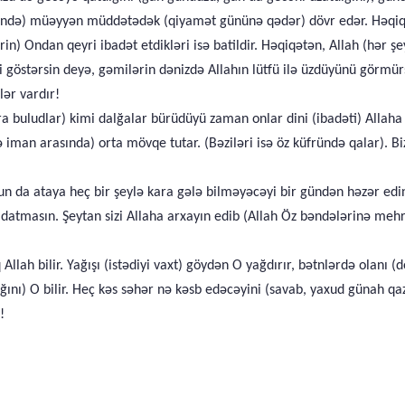
ində) müəyyən müddətədək (qiyamət gününə qədər) dövr edər. Həqiqət
rin) Ondan qeyri ibadət etdikləri isə batildir. Həqiqətən, Allah (hər 
i göstərsin deyə, gəmilərin dənizdə Allahın lütfü ilə üzdüyünü görmü
lər vardır!
ara buludlar) kimi dalğalar bürüdüyü zaman onlar dini (ibadəti) Allaha
ə iman arasında) orta mövqe tutar. (Bəziləri isə öz küfründə qalar). Bi
un da ataya heç bir şeylə kara gələ bilməyəcəyi bir gündən həzər edin
 aldatmasın. Şeytan sizi Allaha arxayın edib (Allah Öz bəndələrinə me
Allah bilir. Yağışı (istədiyi vaxt) göydən O yağdırır, bətnlərdə olanı 
ğını) O bilir. Heç kəs səhər nə kəsb edəcəyini (savab, yaxud günah qaz
!