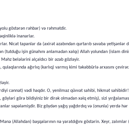
 yolu göstərən rəhbər) və rəhmətdir.
əqinliklə inanarlar.
rlar. Nicat tapanlar da (axirət əzabından qurtarıb savaba yetişənlər d
zündən (tutduğu işin günahını anlamadan xalqı) Allah yolundan (islam 
əhz belələrini alçaldıcı bir əzab gözləyir.
qulaqlarında ağırlıq (karlıq) varmış kimi təkəbbürlə arxasını çevirər.
ləyir.
diyi cənnət) vədi haqdır. O, yenilməz qüvvət sahibi, hikmət sahibidir!
, göyləri görə bildiyiniz bir dirək olmadan xəlq etmiş), sizi yırğala
nlar səpələmişdir. Biz göydən yağış yağdırdıq və (onunla) yerdə hər b
də Mənə (Allahdan) başqalarının nə yaratdığını göstərin. Xeyr, zalımlar