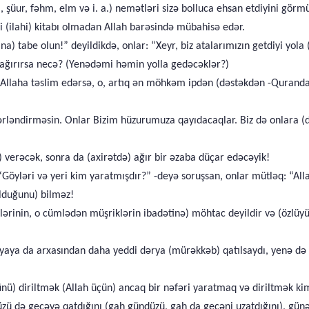
l, şüur, fəhm, elm və i. a.) nemətləri sizə bolluca ehsan etdiyini görm
ni (ilahi) kitabı olmadan Allah barəsində mübahisə edər.
na) tabe olun!” deyildikdə, onlar: “Xeyr, biz atalarımızın getdiyi yola
ağırırsa necə? (Yenədəmi həmin yolla gedəcəklər?)
Allaha təslim edərsə, o, artıq ən möhkəm ipdən (dəstəkdən -Qurandan,
ərləndirməsin. Onlar Bizim hüzurumuza qayıdacaqlar. Biz də onlara (d
) verəcək, sonra da (axirətdə) ağır bir əzaba düçar edəcəyik!
“Göyləri və yeri kim yaratmışdır?” -deyə soruşsan, onlar mütləq: “Al
lduğunu) bilməz!
lərinin, o cümlədən müşriklərin ibadətinə) möhtac deyildir və (özlüyün
yaya da arxasından daha yeddi dərya (mürəkkəb) qatılsaydı, yenə də 
nü) diriltmək (Allah üçün) ancaq bir nəfəri yaratmaq və diriltmək kimi
ü də gecəyə qatdığını (gah gündüzü, gah da gecəni uzatdığını), günəş