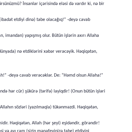
ürsünüzmü? İnsanlar içərisində eləsi də vardır ki, nə bir
 (ibadət etdiyi dinə) tabe olacağıq!” -deyə cavab
 imandan) yapışmış olur. Bütün işlərin axırı Allaha
ünyada) nə etdiklərini xəbər verəcəyik. Həqiqətən,
lah!” -deyə cavab verəcəklər. De: “Həmd olsun Allaha!”
də hər cür) şükürə (tərifə) layiqdir! (Onun bütün işləri
Allahın sözləri (yazılmaqla) tükənməzdi. Həqiqətən,
dir. Həqiqətən, Allah (hər şeyi) eşidəndir, görəndir!
i və ayı ram (sizin mənafeyinizə tabe) etdiyini