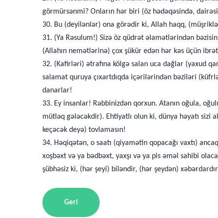
görmürsənmi? Onların hər biri (öz hədəqəsində, dairəs
30. Bu (deyilənlər) ona görədir ki, Allah haqq, (müşriklə
31. (Ya Rəsulum!) Sizə öz qüdrət əlamətlərindən bəzisin
(Allahın nemətlərinə) çox şükür edən hər kəs üçün ibrət
32. (Kafirləri) ətrafına kölgə salan uca dağlar (yaxud q
salamat quruya çıxartdıqda içərilərindən bəziləri (küfrl
danarlar!
33. Ey insanlar! Rəbbinizdən qorxun. Atanın oğula, oğul
mütləq gələcəkdir). Ehtiyatlı olun ki, dünya həyatı sizi
keçəcək deyə) tovlamasın!
34. Həqiqətən, o saatı (qiyamətin qopacağı vaxtı) ancaq 
xoşbəxt və ya bədbəxt, yaxşı və ya pis əməl sahibi olaca
şübhəsiz ki, (hər şeyi) biləndir, (hər şeydən) xəbərdardır
Geri