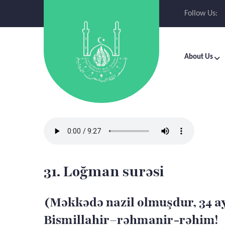
Follow Us:
About Us
31. Loğman surəsi
(Məkkədə nazil olmuşdur, 34 a
Bismillahir–rəhmanir-rəhim!