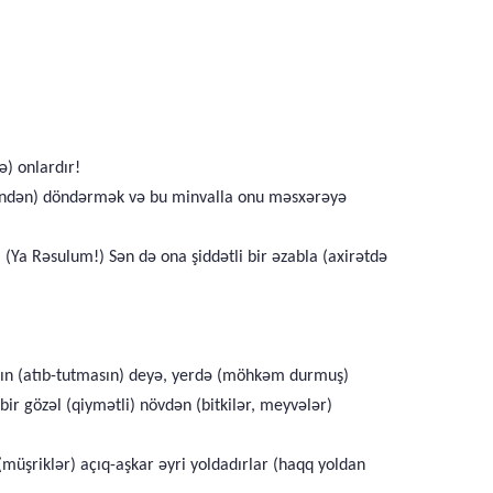
ə) onlardır!
dinindən) döndərmək və bu minvalla onu məsxərəyə
 (Ya Rəsulum!) Sən də ona şiddətli bir əzabla (axirətdə
masın (atıb-tutmasın) deyə, yerdə (möhkəm durmuş)
ir gözəl (qiymətli) növdən (bitkilər, meyvələr)
 (müşriklər) açıq-aşkar əyri yoldadırlar (haqq yoldan