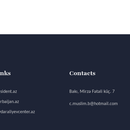
inks
Contacts
sident.az
Bakı, Mirzə Fətəli küç. 7
rbaijan.az
c.muslim.b@hotmail.com
daraliyevcenter.az