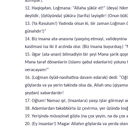
azmışlar).
12. Həqiqətən, Loğmana: “Allaha şükür et!” (deyə) hikmə
deyildir, (özlüyündə) şükürə (tərifə) layiqdir! (Onun bütü
13. (Ya Rəsulum!) Yadında olsun ki, bir zaman Loğman 
günahdır!)”
14. Biz insana ata-anasına (yaxşılıq etməyi, valideyninə
kəsilməsi isə iki il ərzində olur. (Biz insana buyurduq:
15. Əgər (ata-anan) bilmədiyin bir şeyi Mənə şərik qoşma
Mənə tərəf dönənlərin (islamı qəbul edənlərin) yolunu 
verəcəyəm!”
16. (Loğman öyüd-nəsihətinə davam edərək) dedi: “Oğlum,
göylərdə və ya yerin təkində olsa da, Allah onu (qiyamət 
şeydən) xəbərdardır!
17. Oğlum! Namaz qıl, (insanlara) yaxşı işlər görməyi ə
18. Adamlardan təkəbbürlə üz çevirmə, yer üzündə lovğa
19. Yerişində müvazinət gözlə (nə çox yeyin, nə də çox a
20. (Ey insanlar!) Məgər Allahın göylərdə və yerdə olanları