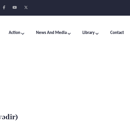
Action
News And Media
Library
Contact
yədir)