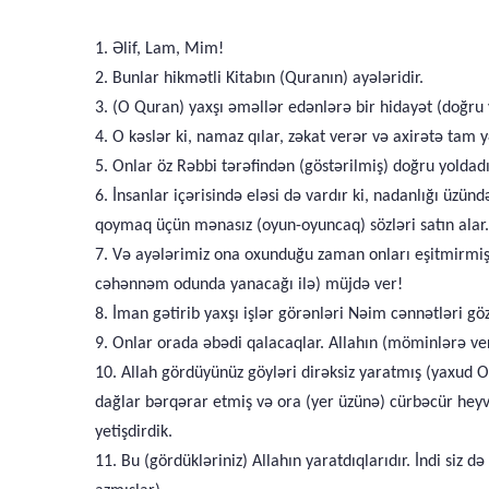
1. Əlif, Lam, Mim!
2. Bunlar hikmətli Kitabın (Quranın) ayələridir.
3. (O Quran) yaxşı əməllər edənlərə bir hidayət (doğru
4. O kəslər ki, namaz qılar, zəkat verər və axirətə tam y
5. Onlar öz Rəbbi tərəfindən (göstərilmiş) doğru yoldadı
6. İnsanlar içərisində eləsi də vardır ki, nadanlığı ü
qoymaq üçün mənasız (oyun-oyuncaq) sözləri satın alar. M
7. Və ayələrimiz ona oxunduğu zaman onları eşitmirmiş, 
cəhənnəm odunda yanacağı ilə) müjdə ver!
8. İman gətirib yaxşı işlər görənləri Nəim cənnətləri göz
9. Onlar orada əbədi qalacaqlar. Allahın (möminlərə ver
10. Allah gördüyünüz göyləri dirəksiz yaratmış (yaxud O
dağlar bərqərar etmiş və ora (yer üzünə) cürbəcür heyva
yetişdirdik.
11. Bu (gördükləriniz) Allahın yaratdıqlarıdır. İndi siz 