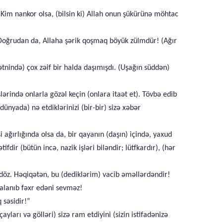
 Kim nankor olsa, (bilsin ki) Allah onun şükürünə möhtac
Doğrudan da, Allaha şərik qoşmaq böyük zülmdür! (Ağır
ətnində) çox zəif bir halda daşımışdı. (Uşağın süddən)
ərində onlarla gözəl keçin (onlara itaət et). Tövbə edib
yada) nə etdiklərinizi (bir-bir) sizə xəbər
ağırlığında olsa da, bir qayanın (daşın) içində, yaxud
dir (bütün incə, nazik işləri biləndir; lütfkardır), (hər
 döz. Həqiqətən, bu (dediklərim) vacib əməllərdəndir!
alanıb fəxr edəni sevməz!
 səsidir!”
ayları və gölləri) sizə ram etdiyini (sizin istifadənizə