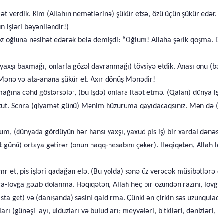
t verdik. Kim (Allahın nemətlərinə) şükür etsə, özü üçün şükür edər.
n işləri bəyəniləndir!)
öz oğluna nəsihət edərək belə demişdi: “Oğlum! Allaha şərik qoşma. 
 yaxşı baxmağı, onlarla gözəl davranmağı) tövsiyə etdik. Anası onu (b
) “Mənə və ata-anana şükür et. Axır dönüş Mənədir!
ğına cəhd göstərsələr, (bu işdə) onlara itaət etmə. (Qalan) dünya işl
tut. Sonra (qiyamət günü) Mənim hüzuruma qayıdacaqsınız. Mən də (dün
 (dünyada gördüyün hər hansı yaxşı, yaxud pis iş) bir xardal dənəsi 
günü) ortaya gətirər (onun haqq-hesabını çəkər). Həqiqətən, Allah lətif
mr et, pis işləri qadağan elə. (Bu yolda) sənə üz verəcək müsibətlərə
-lovğa gəzib dolanma. Həqiqətən, Allah heç bir özündən razını, lovğ
sta get) və (danışanda) səsini qaldırma. Çünki ən çirkin səs uzunqulaq
 (günəşi, ayı, ulduzları və buludları; meyvələri, bitkiləri, dənizləri, ç