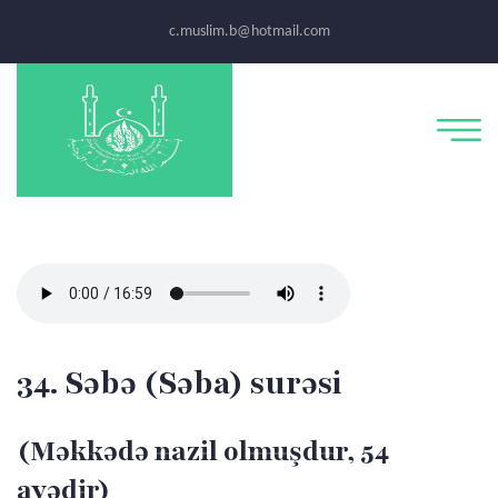
c.muslim.b@hotmail.com
34. Səbə (Səba) surəsi
(Məkkədə nazil olmuşdur, 54
ayədir)