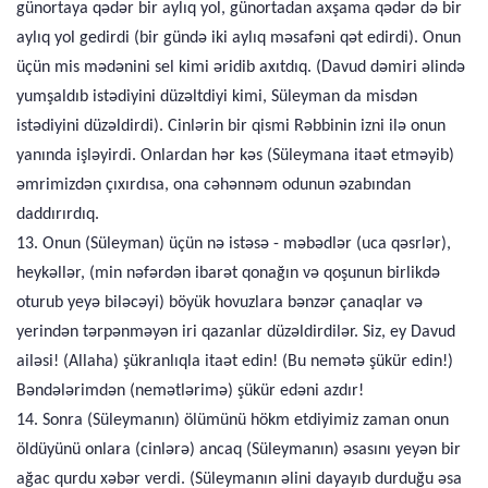
günortaya qədər bir aylıq yol, günortadan axşama qədər də bir
aylıq yol gedirdi (bir gündə iki aylıq məsafəni qət edirdi). Onun
üçün mis mədənini sel kimi əridib axıtdıq. (Davud dəmiri əlində
yumşaldıb istədiyini düzəltdiyi kimi, Süleyman da misdən
istədiyini düzəldirdi). Cinlərin bir qismi Rəbbinin izni ilə onun
yanında işləyirdi. Onlardan hər kəs (Süleymana itaət etməyib)
əmrimizdən çıxırdısa, ona cəhənnəm odunun əzabından
daddırırdıq.
13. Onun (Süleyman) üçün nə istəsə - məbədlər (uca qəsrlər),
heykəllər, (min nəfərdən ibarət qonağın və qoşunun birlikdə
oturub yeyə biləcəyi) böyük hovuzlara bənzər çanaqlar və
yerindən tərpənməyən iri qazanlar düzəldirdilər. Siz, ey Davud
ailəsi! (Allaha) şükranlıqla itaət edin! (Bu nemətə şükür edin!)
Bəndələrimdən (nemətlərimə) şükür edəni azdır!
14. Sonra (Süleymanın) ölümünü hökm etdiyimiz zaman onun
öldüyünü onlara (cinlərə) ancaq (Süleymanın) əsasını yeyən bir
ağac qurdu xəbər verdi. (Süleymanın əlini dayayıb durduğu əsa