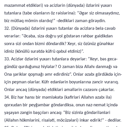
məzəmmət etdikləri) və acizlərin (dünyada) özlərini yuxarı
tutanlara (tabe olanların öz rəislərinə): “Əgər siz olmasaydınız,
biz mütləq mömin olardıq!” -dedikləri zaman görəydin.
32. (Dünyada) özlərini yuxarı tutanlar da acizlərə belə cavab
verərlər: “Əcəba, sizə doğru yol göstərən rəhbər gəldikdən
sonra sizi ondan bizmi döndərdik? Xeyr, siz özünüz günahkar
idiniz (könüllü surətdə küfrü qəbul etdiniz)”.
33. Acizlər özlərini yuxarı tutanlara deyərlər: “Xeyr, bəs gecə-
gündüz qurduğunuz hiylələr? O zaman bizə Allahı danmağı və
Ona şəriklər qoşmağı əmr edirdiniz”. Onlar əzabı gördükdə için-
için peşman olarlar. Küfr edənlərin boyunlarına zəncir vurarıq.
Onlar ancaq (dünyada) etdikləri əməllərin cəzasını çəkərlər.
34. Biz hər hansı bir məmləkətə (kafirləri Allahın əzabı ilə)
qorxudan bir peyğəmbər göndərdiksə, onun naz-nemət içində
yaşayan zəngin başçıları ancaq: “Biz sizinlə göndərilənləri
(Allahın hökmlərini, risaləti, möcüzələri) inkar edirik!” - dedilər.