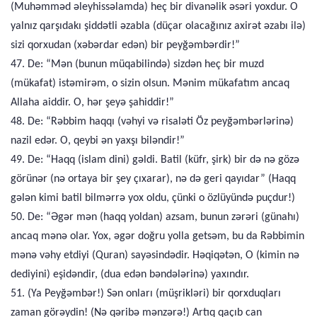
(Muhəmməd əleyhissəlamda) heç bir divanəlik əsəri yoxdur. O
yalnız qarşıdakı şiddətli əzabla (düçar olacağınız axirət əzabı ilə)
sizi qorxudan (xəbərdar edən) bir peyğəmbərdir!”
47. De: “Mən (bunun müqabilində) sizdən heç bir muzd
(mükafat) istəmirəm, o sizin olsun. Mənim mükafatım ancaq
Allaha aiddir. O, hər şeyə şahiddir!”
48. De: “Rəbbim haqqı (vəhyi və risaləti Öz peyğəmbərlərinə)
nazil edər. O, qeybi ən yaxşı biləndir!”
49. De: “Haqq (islam dini) gəldi. Batil (küfr, şirk) bir də nə gözə
görünər (nə ortaya bir şey çıxarar), nə də geri qayıdar” (Haqq
gələn kimi batil bilmərrə yox oldu, çünki o özlüyündə puçdur!)
50. De: “Əgər mən (haqq yoldan) azsam, bunun zərəri (günahı)
ancaq mənə olar. Yox, əgər doğru yolla getsəm, bu da Rəbbimin
mənə vəhy etdiyi (Quran) sayəsindədir. Həqiqətən, O (kimin nə
dediyini) eşidəndir, (dua edən bəndələrinə) yaxındır.
51. (Ya Peyğəmbər!) Sən onları (müşrikləri) bir qorxduqları
zaman görəydin! (Nə qəribə mənzərə!) Artıq qaçıb can