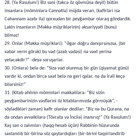
28. (Ya Rəsulum!) Biz səni (təkcə öz qövmünə deyil) bütün
insanlara (möminlərə Cənnətlə) müjdə verən, (kafirləri isə
Cəhənnəm əzabı ilə) qorxudan bir peyğəmbər olaraq göndərdik.
Lakin insanların (Məkkə müşriklərinin) əksəriyyəti (bunu)
bilməz!
29. Onlar (Məkkə müşrikləri): “Əgər doğru danışırsınızsa, (bir
xəbər verin görək) bu vəd (əzab vədəsi) nə vaxt yerinə
yetəcəkdir?” -deyə soruşarlar.
30. (Onlara) belə de: “Sizə vəd olunmuş bir gün (qiyamət günü)
vardır ki, ondan bircə saat belə nə geri qalar, nə də irəli keçə
bilərsiniz!”
31. (Kitab əhlinin möminləri məkkəlilərə: “Biz sizin
peyğəmbərinizin vəsflərini öz kitablarımızda görmüşük”, -
söylədikləri zaman) kafir olanlar dedilər: “Biz nə bu Qurana, nə
də ondan əvvəlkilərə (Tövrata və İncilə) inanırıq!” (Ya Rəsulum!)
Kaş sən o zalımları (haqq-hesab üçün) Rəbbinin hüzurunda
saxlanılıb bir-birinə söz qaytardıqları (bir-birini təqsirləndirib