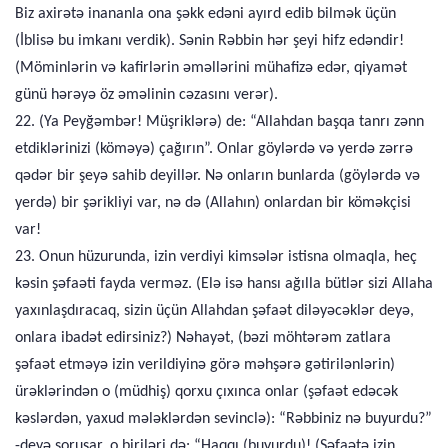
Biz axirətə inananla ona şəkk edəni ayırd edib bilmək üçün
(İblisə bu imkanı verdik). Sənin Rəbbin hər şeyi hifz edəndir!
(Möminlərin və kafirlərin əməllərini mühafizə edər, qiyamət
günü hərəyə öz əməlinin cəzasını verər).
22. (Ya Peyğəmbər! Müşriklərə) de: “Allahdan başqa tanrı zənn
etdiklərinizi (köməyə) çağırın”. Onlar göylərdə və yerdə zərrə
qədər bir şeyə sahib deyillər. Nə onların bunlarda (göylərdə və
yerdə) bir şərikliyi var, nə də (Allahın) onlardan bir köməkçisi
var!
23. Onun hüzurunda, izin verdiyi kimsələr istisna olmaqla, heç
kəsin şəfaəti fayda verməz. (Elə isə hansı ağılla bütlər sizi Allaha
yaxınlaşdıracaq, sizin üçün Allahdan şəfaət diləyəcəklər deyə,
onlara ibadət edirsiniz?) Nəhayət, (bəzi möhtərəm zatlara
şəfaət etməyə izin verildiyinə görə məhşərə gətirilənlərin)
ürəklərindən o (müdhiş) qorxu çıxınca onlar (şəfaət edəcək
kəslərdən, yaxud mələklərdən sevinclə): “Rəbbiniz nə buyurdu?”
-deyə soruşar, o biriləri də: “Haqqı (buyurdu)! (Şəfaətə izin