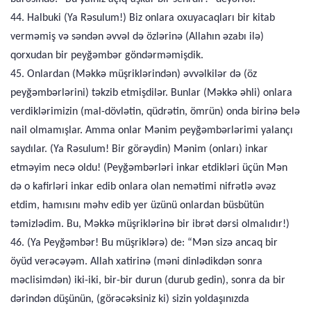
44. Halbuki (Ya Rəsulum!) Biz onlara oxuyacaqları bir kitab
verməmiş və səndən əvvəl də özlərinə (Allahın əzabı ilə)
qorxudan bir peyğəmbər göndərməmişdik.
45. Onlardan (Məkkə müşriklərindən) əvvəlkilər də (öz
peyğəmbərlərini) təkzib etmişdilər. Bunlar (Məkkə əhli) onlara
verdiklərimizin (mal-dövlətin, qüdrətin, ömrün) onda birinə belə
nail olmamışlar. Amma onlar Mənim peyğəmbərlərimi yalançı
saydılar. (Ya Rəsulum! Bir görəydin) Mənim (onları) inkar
etməyim necə oldu! (Peyğəmbərləri inkar etdikləri üçün Mən
də o kafirləri inkar edib onlara olan nemətimi nifrətlə əvəz
etdim, hamısını məhv edib yer üzünü onlardan büsbütün
təmizlədim. Bu, Məkkə müşriklərinə bir ibrət dərsi olmalıdır!)
46. (Ya Peyğəmbər! Bu müşriklərə) de: “Mən sizə ancaq bir
öyüd verəcəyəm. Allah xatirinə (məni dinlədikdən sonra
məclisimdən) iki-iki, bir-bir durun (durub gedin), sonra da bir
dərindən düşünün, (görəcəksiniz ki) sizin yoldaşınızda