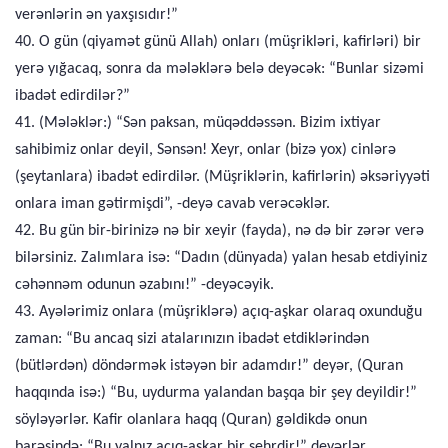
verənlərin ən yaxşısıdır!”
40. O gün (qiyamət günü Allah) onları (müşrikləri, kafirləri) bir
yerə yığacaq, sonra da mələklərə belə deyəcək: “Bunlar sizəmi
ibadət edirdilər?”
41. (Mələklər:) “Sən paksan, müqəddəssən. Bizim ixtiyar
sahibimiz onlar deyil, Sənsən! Xeyr, onlar (bizə yox) cinlərə
(şeytanlara) ibadət edirdilər. (Müşriklərin, kafirlərin) əksəriyyəti
onlara iman gətirmişdi”, -deyə cavab verəcəklər.
42. Bu gün bir-birinizə nə bir xeyir (fayda), nə də bir zərər verə
bilərsiniz. Zalımlara isə: “Dadın (dünyada) yalan hesab etdiyiniz
cəhənnəm odunun əzabını!” -deyəcəyik.
43. Ayələrimiz onlara (müşriklərə) açıq-aşkar olaraq oxunduğu
zaman: “Bu ancaq sizi atalarınızın ibadət etdiklərindən
(bütlərdən) döndərmək istəyən bir adamdır!” deyər, (Quran
haqqında isə:) “Bu, uydurma yalandan başqa bir şey deyildir!”
söyləyərlər. Kafir olanlara haqq (Quran) gəldikdə onun
barəsində: “Bu yalnız açıq-aşkar bir sehrdir!” deyərlər.