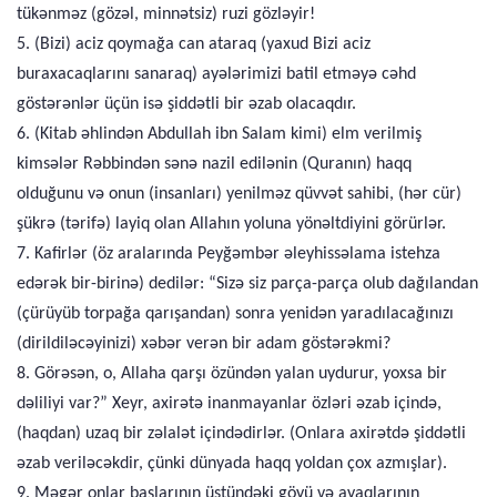
tükənməz (gözəl, minnətsiz) ruzi gözləyir!
5. (Bizi) aciz qoymağa can ataraq (yaxud Bizi aciz
buraxacaqlarını sanaraq) ayələrimizi batil etməyə cəhd
göstərənlər üçün isə şiddətli bir əzab olacaqdır.
6. (Kitab əhlindən Abdullah ibn Salam kimi) elm verilmiş
kimsələr Rəbbindən sənə nazil edilənin (Quranın) haqq
olduğunu və onun (insanları) yenilməz qüvvət sahibi, (hər cür)
şükrə (tərifə) layiq olan Allahın yoluna yönəltdiyini görürlər.
7. Kafirlər (öz aralarında Peyğəmbər əleyhissəlama istehza
edərək bir-birinə) dedilər: “Sizə siz parça-parça olub dağılandan
(çürüyüb torpağa qarışandan) sonra yenidən yaradılacağınızı
(dirildiləcəyinizi) xəbər verən bir adam göstərəkmi?
8. Görəsən, o, Allaha qarşı özündən yalan uydurur, yoxsa bir
dəliliyi var?” Xeyr, axirətə inanmayanlar özləri əzab içində,
(haqdan) uzaq bir zəlalət içindədirlər. (Onlara axirətdə şiddətli
əzab veriləcəkdir, çünki dünyada haqq yoldan çox azmışlar).
9. Məgər onlar başlarının üstündəki göyü və ayaqlarının