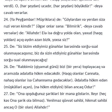
verdi). O, (hər şeydən) ucadır, (hər şeydən) böyükdür!” -deyə
cavab verərlər.
24. (Ya Peyğəmbər! Müşriklərə) de: “Göylərdən və yerdən sizə
ruzi verən kimdir?” (Əgər onlar sənə: “Bilmirik”, -deyə cavab
versələr) de: “Allahdır! Elə isə doğru yolda olan, yaxud (haqq
yoldan) açıq-aydın azan bizik, yoxsa siz?”
25. De: “Siz bizim etdiyimiz günahlar barəsində sorğu-sual
olunmayacaqsınız, biz də sizin etdiyiniz günahlar barəsində
sorğu-sual olunmayacağıq!
26. De: “Rəbbimiz (qiyamət günü) bizi (bir yerə) toplayacaq və
aramızda ədalətlə hökm edəcəkdir. (Haqq olanlar Cənnətə,
nahaq olanlar isə Cəhənnəmə gedəcəklər). Ədalətlə hökm edən
(müşkülləri açan), (nə hökm etdiyini) bilən ancaq Odur!”
27. De: “Ona qoşduğunuz şərikləri bir mənə göstərin. Xeyr (heç
kəs Ona şərik ola bilməz). Yenilməz qüvvət sahibi, hikmət sahibi
ancaq O (bir olan) Allahdır!”