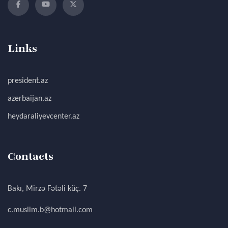
Links
president.az
azerbaijan.az
heydaraliyevcenter.az
Contacts
Bakı, Mirzə Fətəli küç. 7
c.muslim.b@hotmail.com