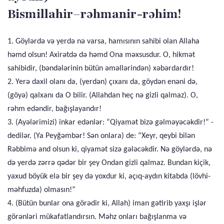
Bismillahir–rəhmanir-rəhim!
1. Göylərdə və yerdə nə varsa, hamısının sahibi olan Allaha
həmd olsun! Axirətdə də həmd Ona məxsusdur. O, hikmət
sahibidir, (bəndələrinin bütün əməllərindən) xəbərdardır!
2. Yerə daxil olanı da, (yerdən) çıxanı da, göydən enəni də,
(göyə) qalxanı da O bilir. (Allahdan heç nə gizli qalmaz). O,
rəhm edəndir, bağışlayandır!
3. (Ayələrimizi) inkar edənlər: “Qiyamət bizə gəlməyəcəkdir!” -
dedilər. (Ya Peyğəmbər! Sən onlara) de: “Xeyr, qeybi bilən
Rəbbimə and olsun ki, qiyamət sizə gələcəkdir. Nə göylərdə, nə
də yerdə zərrə qədər bir şey Ondan gizli qalmaz. Bundan kiçik,
yaxud böyük elə bir şey də yoxdur ki, açıq-aydın kitabda (lövhi-
məhfuzda) olmasın!”
4. (Bütün bunlar ona görədir ki, Allah) iman gətirib yaxşı işlər
görənləri mükafatlandırsın. Məhz onları bağışlanma və