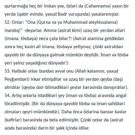
qurtarmağa heç bir imkan yox, özləri də (Cəhənnəmə) yaxın bir
yerdə (qəbir evində, yaxud Bədr vuruşunda) yaxalanmışlar.
52. Onlar: “Ona (Qurna və ya Muhəmməd əleyhissəlama)
inandıq!” -deyərlər. Amma (axirət kimi) uzaq bir yerdən əlləri
(imana, tövbəyə) necə çata bilər?! (Axirət aləminə getdikdən
sonra heç kəsin əli imana, tövbəyə yetişməz, çünki axirətdən
qayıdıb bir də dünyaya gəlmək mümkün deyildir. İman və tövbə
yeri yalnız yaşadığınız dünyadır!)
53. Halbuki onlar bundan əvvəl onu (Allah kəlamını, yaxud
Peyğəmbəri) inkar etmişdilər və uzaq bir yerdən qeybə (daş)
atırdılar (qeybə dair bilmədikləri şeylər barəsində danışırdılar).
54. Artıq onlarla istədikləri şey (iman və tövbə) arasında əngəl
törədilmişdir. (Bir də dünyaya qayıdıb tövbə və iman sahibləri
olmaları qeyri-mümkündür). Daha öncə özlərinə bənzər kəslər
(kafirlər) barəsində də belə edilmişdir. Çünki onlar da (axirət
əzabı barəsində) dərin bir şəkk içində idilər.