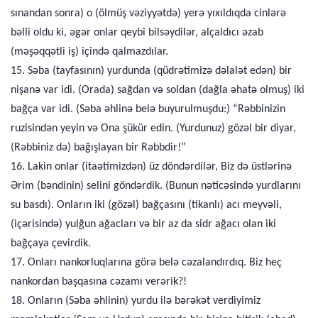
sınandan sonra) o (ölmüş vəziyyətdə) yerə yıxıldıqda cinlərə
bəlli oldu ki, əgər onlar qeybi bilsəydilər, alçaldıcı əzab
(məşəqqətli iş) içində qalmazdılar.
15. Səba (tayfasının) yurdunda (qüdrətimizə dəlalət edən) bir
nişanə var idi. (Orada) sağdan və soldan (dağla əhatə olmuş) iki
bağça var idi. (Səba əhlinə belə buyurulmuşdu:) “Rəbbinizin
ruzisindən yeyin və Ona şükür edin. (Yurdunuz) gözəl bir diyar,
(Rəbbiniz də) bağışlayan bir Rəbbdir!”
16. Lakin onlar (itaətimizdən) üz döndərdilər, Biz də üstlərinə
Ərim (bəndinin) selini göndərdik. (Bunun nəticəsində yurdlarını
su basdı). Onların iki (gözəl) bağçasını (tikanlı) acı meyvəli,
(içərisində) yulğun ağacları və bir az da sidr ağacı olan iki
bağçaya çevirdik.
17. Onları nankorluqlarına görə belə cəzalandırdıq. Biz heç
nankordan başqasına cəzamı verərik?!
18. Onların (Səba əhlinin) yurdu ilə bərəkət verdiyimiz