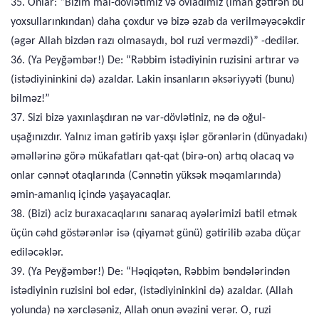
35. Onlar: “Bizim mal-dövlətimiz və övladımız (iman gətirən bu
yoxsullarınkından) daha çoxdur və bizə əzab da verilməyəcəkdir
(əgər Allah bizdən razı olmasaydı, bol ruzi verməzdi)” -dedilər.
36. (Ya Peyğəmbər!) De: “Rəbbim istədiyinin ruzisini artırar və
(istədiyininkini də) azaldar. Lakin insanların əksəriyyəti (bunu)
bilməz!”
37. Sizi bizə yaxınlaşdıran nə var-dövlətiniz, nə də oğul-
uşağınızdır. Yalnız iman gətirib yaxşı işlər görənlərin (dünyadakı)
əməllərinə görə mükafatları qat-qat (birə-on) artıq olacaq və
onlar cənnət otaqlarında (Cənnətin yüksək məqamlarında)
əmin-amanlıq içində yaşayacaqlar.
38. (Bizi) aciz buraxacaqlarını sanaraq ayələrimizi batil etmək
üçün cəhd göstərənlər isə (qiyamət günü) gətirilib əzaba düçar
ediləcəklər.
39. (Ya Peyğəmbər!) De: “Həqiqətən, Rəbbim bəndələrindən
istədiyinin ruzisini bol edər, (istədiyininkini də) azaldar. (Allah
yolunda) nə xərcləsəniz, Allah onun əvəzini verər. O, ruzi