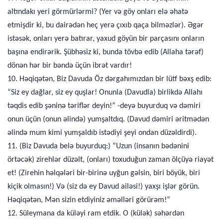
altındakı yeri görmürlərmi? (Yer və göy onları elə əhatə
etmişdir ki, bu dairədən heç yerə çıxıb qaça bilməzlər). Əgər
istəsək, onları yerə batırar, yaxud göyün bir parçasını onların
başına endirərik. Şübhəsiz ki, bunda tövbə edib (Allaha tərəf)
dönən hər bir bəndə üçün ibrət vardır!
10. Həqiqətən, Biz Davuda Öz dərgahımızdan bir lütf bəxş edib:
“Siz ey dağlar, siz ey quşlar! Onunla (Davudla) birlikdə Allahı
təqdis edib şəninə təriflər deyin!” -deyə buyurduq və dəmiri
onun üçün (onun əlində) yumşaltdıq. (Davud dəmiri əritmədən
əlində mum kimi yumşaldıb istədiyi şeyi ondan düzəldirdi).
11. (Biz Davuda belə buyurduq:) “Uzun (insanın bədənini
örtəcək) zirehlər düzəlt, (onları) toxuduğun zaman ölçüyə riayət
et! (Zirehin həlqələri bir-birinə uyğun gəlsin, biri böyük, biri
kiçik olmasın!) Və (siz də ey Davud ailəsi!) yaxşı işlər görün.
Həqiqətən, Mən sizin etdiyiniz əməlləri görürəm!”
12. Süleymana da küləyi ram etdik. O (külək) səhərdən