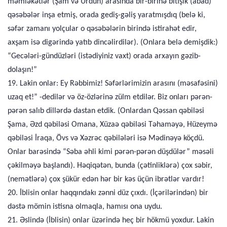
məmləkətlər (Şam və Urdun) arasında bir-birinə bitişik (abad)
qəsəbələr inşa etmiş, orada gediş-gəliş yaratmışdıq (belə ki,
səfər zamanı yolçular o qəsəbələrin birində istirahət edir,
axşam isə digərində yatıb dincəlirdilər). (Onlara belə demişdik:)
“Gecələri-gündüzləri (istədiyiniz vaxt) orada arxayın gəzib-
dolaşın!”
19. Lakin onlar: Ey Rəbbimiz! Səfərlərimizin arasını (məsafəsini)
uzaq et!” -dedilər və öz-özlərinə zülm etdilər. Biz onları pərən-
pərən salıb dillərdə dastan etdik. (Onlardan Qəssan qəbiləsi
Şama, Əzd qəbiləsi Omana, Xüzaə qəbiləsi Təhaməyə, Hüzeymə
qəbiləsi İraqa, Övs və Xəzrəc qəbilələri isə Mədinəyə köçdü.
Onlar barəsində “Səba əhli kimi pərən-pərən düşdülər” məsəli
çəkilməyə başlandı). Həqiqətən, bunda (çətinliklərə) çox səbir,
(nemətlərə) çox şükür edən hər bir kəs üçün ibrətlər vardır!
20. İblisin onlar haqqındakı zənni düz çıxdı. (İçərilərindən) bir
dəstə mömin istisna olmaqla, hamısı ona uydu.
21. Əslində (İblisin) onlar üzərində heç bir hökmü yoxdur. Lakin