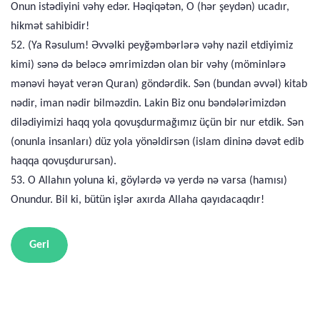
Onun istədiyini vəhy edər. Həqiqətən, O (hər şeydən) ucadır,
hikmət sahibidir!
52. (Ya Rəsulum! Əvvəlki peyğəmbərlərə vəhy nazil etdiyimiz
kimi) sənə də beləcə əmrimizdən olan bir vəhy (möminlərə
mənəvi həyat verən Quran) göndərdik. Sən (bundan əvvəl) kitab
nədir, iman nədir bilməzdin. Lakin Biz onu bəndələrimizdən
dilədiyimizi haqq yola qovuşdurmağımız üçün bir nur etdik. Sən
(onunla insanları) düz yola yönəldirsən (islam dininə dəvət edib
haqqa qovuşdurursan).
53. O Allahın yoluna ki, göylərdə və yerdə nə varsa (hamısı)
Onundur. Bil ki, bütün işlər axırda Allaha qayıdacaqdır!
Geri