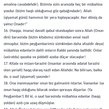
əməlinə cavabdehdir). Bizimlə sizin aranızda heç bir mübahisə
yoxdur (bizim haqlı olduğumuz göz qabağındadır). Allah
(qiyamət günü) hamımızı bir yerə toplayacaqdır. Axır dönüş də
yalnız Onadır!”
16. (Haqqa, imana) dəvəti qəbul olunduqdan sonra Allah (Onun
dini) barəsində (bizim kitabımız sizinkindən əvvəl nazil
olmuşdur, bizim peyğəmbərimiz sizinkindən daha əfzəldir deyə)
mübahisə edənlərin dəlili onların Rəbbi yanında batildir. Onlar
(axirətdə) qəzəbə və şiddətli əzaba düçar olacaqlar!
17. Kitabı və mizan-tərəzini (insanlar arasında ədalət tərəzisi
olan şəriəti) haqq olaraq nazil edən Allahdır. Nə bilirsən, bəlkə
də, o saat (qiyamət) yaxındır!
18. Ona inanmayanlar onun tez gəlməsini istərlər. İnananlar isə
onun haqq olduğunu bilərək ondan qorxuya düşərlər. (Ya
Peyğəmbər!) Bil ki, o saat barəsində mübahisə edənlər (haqq
yoldan) azıb çox uzaq düşmüşlər.