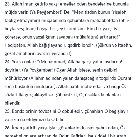
23. Allah iman gətirib yaxşı əməllər edən bəndələrinə bununla
müjdə verir. (Ya Peyğəmbər!) De: “Mən sizdən bunun (risaləti
təbliğ etməyimin) müqabilində qohumlara məhəbbətdən (əhli-
beytə sevgidən) başqa bir şey istəmirəm. Kim bir yaxşı iş
görərsə, onun yaxşılığının savabını (mükafatını) artırarıq!”
Həqiqətən, Allah bağışlayandır, qədirbiləndir! (Şükrün və itaətin,
gözəl əməllərin əvəzini verəndir!)
24. Yoxsa onlar: “(Muhəmməd) Allaha qarşı yalan uydurdu!” -
deyirlər. (Ya Peyğəmbər!) Əgər Allah istəsə, sənin qəlbini
möhürləyər (Allahın adından yalan danışacağın təqdirdə Quranı
sənə büsbütün unutdurar). Allah batili məhv edər və haqqı Öz
sözləri ilə gerçəkləşdirər. Şübhəsiz ki, O, ürəklərdə olanları
biləndir.
25. Bəndələrinin tövbəsini O qəbul edir, günahları O bağışlayır
və sizin nə etdiyinizi də O bilir.
26. İman gətirib yaxşı işlər görənlərin duasını qəbul edən, Öz
nemətini onlara artıran da Odur. Kafirləri isə şiddətli bir əzab