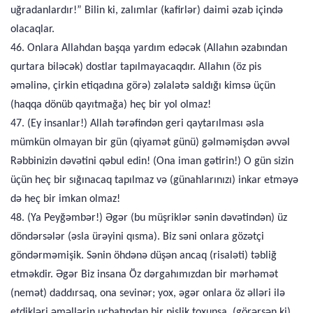
uğradanlardır!” Bilin ki, zalımlar (kafirlər) daimi əzab içində
olacaqlar.
46. Onlara Allahdan başqa yardım edəcək (Allahın əzabından
qurtara biləcək) dostlar tapılmayacaqdır. Allahın (öz pis
əməlinə, çirkin etiqadına görə) zəlalətə saldığı kimsə üçün
(haqqa dönüb qayıtmağa) heç bir yol olmaz!
47. (Ey insanlar!) Allah tərəfindən geri qaytarılması əsla
mümkün olmayan bir gün (qiyamət günü) gəlməmişdən əvvəl
Rəbbinizin dəvətini qəbul edin! (Ona iman gətirin!) O gün sizin
üçün heç bir sığınacaq tapılmaz və (günahlarınızı) inkar etməyə
də heç bir imkan olmaz!
48. (Ya Peyğəmbər!) Əgər (bu müşriklər sənin dəvətindən) üz
döndərsələr (əsla ürəyini qısma). Biz səni onlara gözətçi
göndərməmişik. Sənin öhdənə düşən ancaq (risaləti) təbliğ
etməkdir. Əgər Biz insana Öz dərgahımızdan bir mərhəmət
(nemət) daddırsaq, ona sevinər; yox, əgər onlara öz əlləri ilə
etdikləri əməllərin ucbatından bir pislik toxunsa, (görərsən ki)