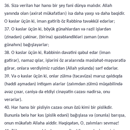
36. Sizə verilən hər hansı bir şey fani dünya malıdır. Allah
yanında olan (axirət mükafatları) isə daha yaxşı və daha baqidir.
O kəslər üçün ki, iman gətirib öz Rəbbinə təvəkkül edərlər;
37. O kəslər üçün ki, böyük günahlardan və rəzil işlərdən
(zinadan) çəkinər, (birinə) qəzəbləndikləri zaman (onun
günahını) bağışlayarlar;
38. O kəslər üçün ki, Rəbbinin dəvətini qəbul edər (iman
gətirər), namaz qılar, işlərini öz aralarında məsləhət-məşvərətlə
görər, onlara verdiyimiz ruzidən (Allah yolunda) sərf edərlər.
39. Və o kəslər üçün ki, onlar zülmə (təcavüzə) məruz qaldıqda
(həddi aşmadan) intiqam alarlar (zalımdan zülmü müqabilində
əvəz çıxar, caniyə də etdiyi cinayətin cəzası nədirsə, onu
verərlər).
40. Hər hansı bir pisliyin cəzası onun özü kimi bir pislikdir.
Bununla belə hər kəs (pislik edəni) bağışlasa və (onunla) barışsa,
onun mükafatı Allaha aiddir. Həqiqətən, O, zalımları sevməz!