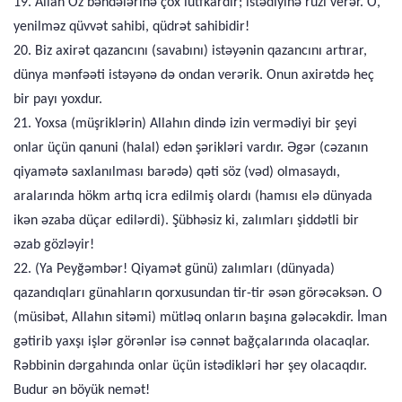
19. Allah Öz bəndələrinə çox lütfkardır; istədiyinə ruzi verər. O,
yenilməz qüvvət sahibi, qüdrət sahibidir!
20. Biz axirət qazancını (savabını) istəyənin qazancını artırar,
dünya mənfəəti istəyənə də ondan verərik. Onun axirətdə heç
bir payı yoxdur.
21. Yoxsa (müşriklərin) Allahın dində izin vermədiyi bir şeyi
onlar üçün qanuni (halal) edən şərikləri vardır. Əgər (cəzanın
qiyamətə saxlanılması barədə) qəti söz (vəd) olmasaydı,
aralarında hökm artıq icra edilmiş olardı (hamısı elə dünyada
ikən əzaba düçar edilərdi). Şübhəsiz ki, zalımları şiddətli bir
əzab gözləyir!
22. (Ya Peyğəmbər! Qiyamət günü) zalımları (dünyada)
qazandıqları günahların qorxusundan tir-tir əsən görəcəksən. O
(müsibət, Allahın sitəmi) mütləq onların başına gələcəkdir. İman
gətirib yaxşı işlər görənlər isə cənnət bağçalarında olacaqlar.
Rəbbinin dərgahında onlar üçün istədikləri hər şey olacaqdır.
Budur ən böyük nemət!