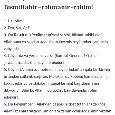
Bismillahir–rəhmanir-rəhim!
1. Ha, Mim!
2. Eyn, Sin, Qaf!
3. (Ya Rəsulum!) Yenilməz qüvvət sahibi, hikmət sahibi olan
Allah sənə və səndən əvvəlkilərə (keçmiş peyğəmbərlərə) belə
vəhy edir!
4. Göylərdə və yerdə nə varsa (hamısı) Onundur! O, (hər
şeydən) ucadır, (hər şeydən) uludur!
5. Göylər (Allahın əzəmətindən, heybətindən) az qala bir-birinin
üstündən çatlayıb dağılsın. Mələklər də Rəbbini həmd-səna ilə
təqdis edər və yerdəkilərin (günahlarının) bağışlanmasını
diləyərlər. Bilin ki, Allah, həqiqətən, bağışlayandır, rəhm
edəndir!
6. (Ya Peyğəmbər!) Allahdan başqasını dost tutanlar üzərində
Allah Özü nəzarətçidir. Sən onlara zamin deyilsən! (Sənin vəzifən