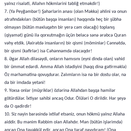
yalnız risaləti, Allahın hökmlərini təbliğ etməkdir!)
7. (Ya Peyğəmbər!) Şəhərlərin anası (olan Məkkə) əhlini və onun
ətrafındakıları (bütün başqa insanları) haqqında heç bir şübhə
olmayan (bütün məxluqatın bir yerə cəm olacağı) toplanış
(qiyamət) günü ilə qorxutmağın üçün beləcə sənə ərəbcə Quran
vəhy etdik. (Axirətdə insanların) bir qismi (möminlər) Cənnətdə,
bir qismi (kafirlər) isə Cəhənnəmdə olacaqdır!
8. Əgər Allah diləsəydi, onların hamısını (eyni dində olan) vahid
bir ümmət edərdi. Amma Allah istədiyini (haqq dinə gətirməklə)
Öz mərhəmətinə qovuşdurar. Zalımların isə nə bir dostu olar, nə
də bir imdada yetəni!
9. Yoxsa onlar (müşriklər) özlərinə Allahdan başqa hamilər
götürdülər. İxtiyar sahibi ancaq Odur. Ölüləri O dirildir. Hər şeyə
də O qadirdir!
10. Siz nəyin barəsində ixtilaf etsəniz, onun hökmü yalnız Allaha
aiddir. Bu mənim Rəbbim olan Allahdır. Mən (bütün işlərimdə)
ancaq Ona təvəkkül edir, ancaq Ona tərəf qayıdıram! (Ona