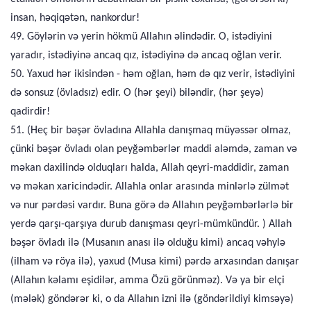
insan, həqiqətən, nankordur!
49. Göylərin və yerin hökmü Allahın əlindədir. O, istədiyini
yaradır, istədiyinə ancaq qız, istədiyinə də ancaq oğlan verir.
50. Yaxud hər ikisindən - həm oğlan, həm də qız verir, istədiyini
də sonsuz (övladsız) edir. O (hər şeyi) biləndir, (hər şeyə)
qadirdir!
51. (Heç bir bəşər övladına Allahla danışmaq müyəssər olmaz,
çünki bəşər övladı olan peyğəmbərlər maddi aləmdə, zaman və
məkan daxilində olduqları halda, Allah qeyri-maddidir, zaman
və məkan xaricindədir. Allahla onlar arasında minlərlə zülmət
və nur pərdəsi vardır. Buna görə də Allahın peyğəmbərlərlə bir
yerdə qarşı-qarşıya durub danışması qeyri-mümkündür. ) Allah
bəşər övladı ilə (Musanın anası ilə olduğu kimi) ancaq vəhylə
(ilham və röya ilə), yaxud (Musa kimi) pərdə arxasından danışar
(Allahın kəlamı eşidilər, amma Özü görünməz). Və ya bir elçi
(mələk) göndərər ki, o da Allahın izni ilə (göndərildiyi kimsəyə)