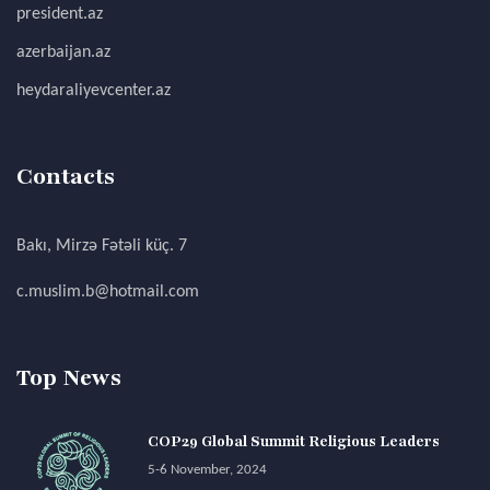
president.az
azerbaijan.az
heydaraliyevcenter.az
Contacts
Bakı, Mirzə Fətəli küç. 7
c.muslim.b@hotmail.com
Top News
COP29 Global Summit Religious Leaders
5-6 November, 2024