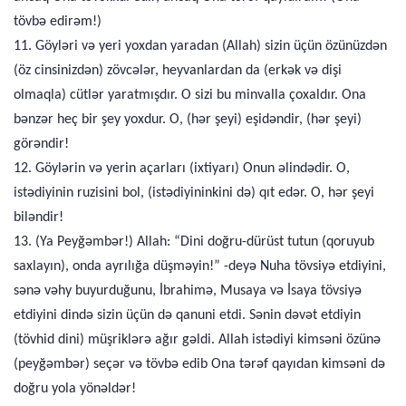
tövbə edirəm!)
11. Göyləri və yeri yoxdan yaradan (Allah) sizin üçün özünüzdən
(öz cinsinizdən) zövcələr, heyvanlardan da (erkək və dişi
olmaqla) cütlər yaratmışdır. O sizi bu minvalla çoxaldır. Ona
bənzər heç bir şey yoxdur. O, (hər şeyi) eşidəndir, (hər şeyi)
görəndir!
12. Göylərin və yerin açarları (ixtiyarı) Onun əlindədir. O,
istədiyinin ruzisini bol, (istədiyininkini də) qıt edər. O, hər şeyi
biləndir!
13. (Ya Peyğəmbər!) Allah: “Dini doğru-dürüst tutun (qoruyub
saxlayın), onda ayrılığa düşməyin!” -deyə Nuha tövsiyə etdiyini,
sənə vəhy buyurduğunu, İbrahimə, Musaya və İsaya tövsiyə
etdiyini dində sizin üçün də qanuni etdi. Sənin dəvət etdiyin
(tövhid dini) müşriklərə ağır gəldi. Allah istədiyi kimsəni özünə
(peyğəmbər) seçər və tövbə edib Ona tərəf qayıdan kimsəni də
doğru yola yönəldər!