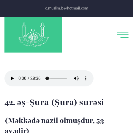
c.muslim.b@hotmail.com
42. əş-Şura (Şura) surəsi
(Məkkədə nazil olmuşdur, 53
ayədir)