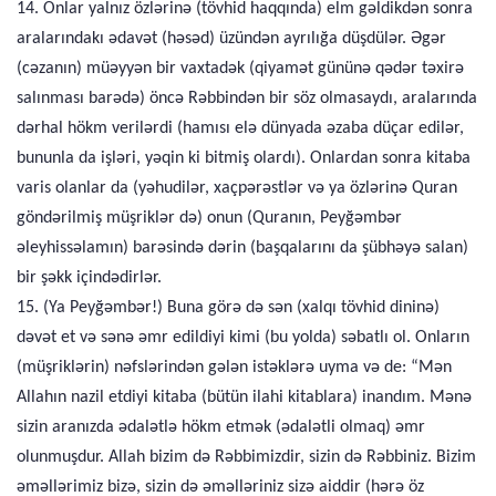
14. Onlar yalnız özlərinə (tövhid haqqında) elm gəldikdən sonra
aralarındakı ədavət (həsəd) üzündən ayrılığa düşdülər. Əgər
(cəzanın) müəyyən bir vaxtadək (qiyamət gününə qədər təxirə
salınması barədə) öncə Rəbbindən bir söz olmasaydı, aralarında
dərhal hökm verilərdi (hamısı elə dünyada əzaba düçar edilər,
bununla da işləri, yəqin ki bitmiş olardı). Onlardan sonra kitaba
varis olanlar da (yəhudilər, xaçpərəstlər və ya özlərinə Quran
göndərilmiş müşriklər də) onun (Quranın, Peyğəmbər
əleyhissəlamın) barəsində dərin (başqalarını da şübhəyə salan)
bir şəkk içindədirlər.
15. (Ya Peyğəmbər!) Buna görə də sən (xalqı tövhid dininə)
dəvət et və sənə əmr edildiyi kimi (bu yolda) səbatlı ol. Onların
(müşriklərin) nəfslərindən gələn istəklərə uyma və de: “Mən
Allahın nazil etdiyi kitaba (bütün ilahi kitablara) inandım. Mənə
sizin aranızda ədalətlə hökm etmək (ədalətli olmaq) əmr
olunmuşdur. Allah bizim də Rəbbimizdir, sizin də Rəbbiniz. Bizim
əməllərimiz bizə, sizin də əməlləriniz sizə aiddir (hərə öz