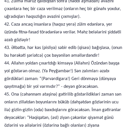
41. Zülmə məruz qaldıqdan sonra (həddi aşmadan) əvəzini
çıxanlara heç bir cəza verilməz (onların heç bir günahı yoxdur,
uğradıqları haqsızlığın əvəzini çıxmışlar).
42. Cəza ancaq insanlara (haqsız yerə) zülm edənlərə, yer
üzündə fitnə-fəsad törədənlərə verilər. Məhz belələrini şiddətli
əzab gözləyir!
43. Əlbəttə, hər kəs (pisliyə) səbir edib (qisası) bağışlasa, (onun
bu hərəkəti şəriətcə) çox bəyənilən əməllərdəndir!
44. Allahın yoldan çıxartdığı kimsəyə (Allahın) Özündən başqa
yol göstərən olmaz. (Ya Peyğəmbər!) Sən zalımları əzabı
gördükləri zaman: “(Pərvərdigara!) Geri dönməyə (dünyaya
qayıtmağa) bir yol varmıdır?” - deyən görəcəksən.
45. Ona (cəhənnəm atəşinə) gətirilib göstərildikləri zaman sən
onların zillətdən boyunlarını büküb (dəhşətdən gözlərinin ucu
ilə) gizlin-gizlin (oda) baxdıqlarını görəcəksən. İman gətirənlər
deyəcəklər: “Həqiqətən, (əsl) ziyan çəkənlər qiyamət günü
özlərini və ailələrini (özlərinə bağlı olanları) ziyana