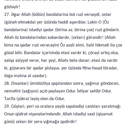
gözləyir!
27. Əgər Allah (bütün) bəndələrinə bol ruzi versəydi, onlar
(günah etməkdə) yer üzündə həddi aşardılar. Lakin O (Öz
bəndələrinə) istədiyi qədər (birinə az, birinə çox) ruzi göndərir.
Allah öz bəndələrindən xəbərdardır, (onları) görəndir! (Allah
kimə nə qədər ruzi verəcəyini Öz əzəli elmi, ilahi hikməti ilə çox
gözəl bilir. Bəndələr içərisində eləsi vardır ki, çörəyi artıq olsa,
xalqa əziyyət verər, hər şeyi, Allahı belə danar; eləsi də vardır
ki, güzəranı bir qədər pisləşsə, yer üzündə fitnə-fəsad törədər,
özgə malına əl uzadar).
28. (İnsanlar) ümidsizliyə qapılandan sonra, yağmur göndərən,
nemətini (yağışını) açıb paylayan Odur. İxtiyar sahibi Odur.
Tərifə (şükrə) layiq olan da Odur.
29. Göyləri, yeri və oralara yayıb səpələdiyi canlıları yaratmağı
Onun qüdrət nişanələrindəndir. Allah istədiyi vaxt (qiyamət
günü) onları bir yerə yığmağa qadirdir!