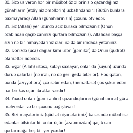
30. Sizə üz verən hər bir müsibət öz əllərinizlə qazandığınız
günahların (etdiyiniz əməllərin) ucbatındandır! (Bütün bunlara
baxmayaraq) Allah (günahlarınızın) çoxunu əfv edər.
31. Siz (Allahı) yer üzündə aciz buraxa bilməzsiniz (Onun
əzabından qaçıb canınızı qurtara bilməzsiniz). Allahdan başqa
sizin nə bir himayədarınız olar, nə də bir imdada yetəniniz!
32. Dənizdə (uca) dağlar kimi üzən (gəmilər) də Onun (qüdrət)
əlamətlərindəndir.
33. Əgər (Allah) istəsə, küləyi saxlayar, onlar da (suyun) üzündə
durub qalarlar (nə irəli, nə də geri gedə bilərlər). Həqiqətən,
bunda (əziyyətlərə) çox səbir edən, (nemətlərə) çox şükür edən
hər bir kəs üçün ibrətlər vardır!
34. Yaxud onları (gəmi əhlini) qazandıqlarına (günahlarına) görə
məhv edər və bir çoxunu bağışlayar!
35. Bizim ayələrimiz (qüdrət nişanələrimiz) barəsində mübahisə
edənlər bilsinlər ki, onlar üçün (əzabımızdan) qaçıb can
qurtarmağa heç bir yer yoxdur!