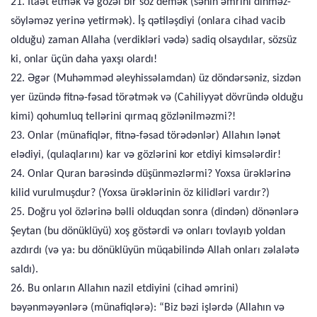
21. İtaət etmək və gözəl bir söz demək (sənin əmrini dinməz-
söyləməz yerinə yetirmək). İş qətiləşdiyi (onlara cihad vacib
olduğu) zaman Allaha (verdikləri vədə) sadiq olsaydılar, sözsüz
ki, onlar üçün daha yaxşı olardı!
22. Əgər (Muhəmməd əleyhissəlamdan) üz döndərsəniz, sizdən
yer üzündə fitnə-fəsad törətmək və (Cahiliyyət dövründə olduğu
kimi) qohumluq tellərini qırmaq gözlənilməzmi?!
23. Onlar (münafiqlər, fitnə-fəsad törədənlər) Allahın lənət
elədiyi, (qulaqlarını) kar və gözlərini kor etdiyi kimsələrdir!
24. Onlar Quran barəsində düşünməzlərmi? Yoxsa ürəklərinə
kilid vurulmuşdur? (Yoxsa ürəklərinin öz kilidləri vardır?)
25. Doğru yol özlərinə bəlli olduqdan sonra (dindən) dönənlərə
Şeytan (bu dönüklüyü) xoş göstərdi və onları tovlayıb yoldan
azdırdı (və ya: bu dönüklüyün müqabilində Allah onları zəlalətə
saldı).
26. Bu onların Allahın nazil etdiyini (cihad əmrini)
bəyənməyənlərə (münafiqlərə): “Biz bəzi işlərdə (Allahın və