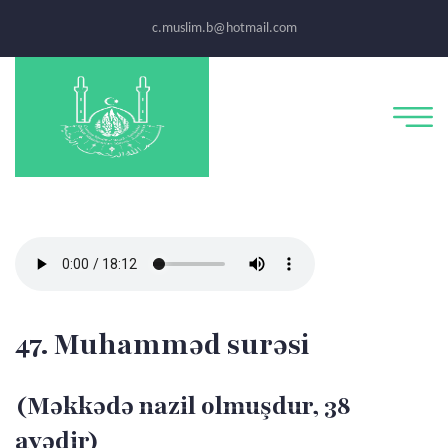
c.muslim.b@hotmail.com
47. Muhamməd surəsi
(Məkkədə nazil olmuşdur, 38
ayədir)