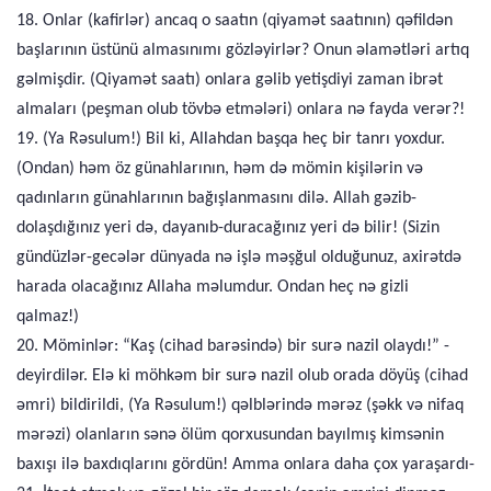
18. Onlar (kafirlər) ancaq o saatın (qiyamət saatının) qəfildən
başlarının üstünü almasınımı gözləyirlər? Onun əlamətləri artıq
gəlmişdir. (Qiyamət saatı) onlara gəlib yetişdiyi zaman ibrət
almaları (peşman olub tövbə etmələri) onlara nə fayda verər?!
19. (Ya Rəsulum!) Bil ki, Allahdan başqa heç bir tanrı yoxdur.
(Ondan) həm öz günahlarının, həm də mömin kişilərin və
qadınların günahlarının bağışlanmasını dilə. Allah gəzib-
dolaşdığınız yeri də, dayanıb-duracağınız yeri də bilir! (Sizin
gündüzlər-gecələr dünyada nə işlə məşğul olduğunuz, axirətdə
harada olacağınız Allaha məlumdur. Ondan heç nə gizli
qalmaz!)
20. Möminlər: “Kaş (cihad barəsində) bir surə nazil olaydı!” -
deyirdilər. Elə ki möhkəm bir surə nazil olub orada döyüş (cihad
əmri) bildirildi, (Ya Rəsulum!) qəlblərində mərəz (şəkk və nifaq
mərəzi) olanların sənə ölüm qorxusundan bayılmış kimsənin
baxışı ilə baxdıqlarını gördün! Amma onlara daha çox yaraşardı-