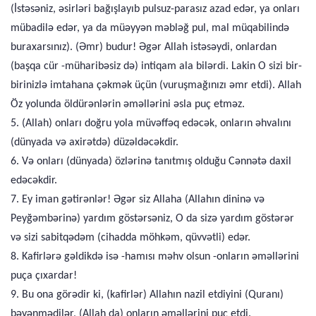
(İstəsəniz, əsirləri bağışlayıb pulsuz-parasız azad edər, ya onları
mübadilə edər, ya da müəyyən məbləğ pul, mal müqabilində
buraxarsınız). (Əmr) budur! Əgər Allah istəsəydi, onlardan
(başqa cür -müharibəsiz də) intiqam ala bilərdi. Lakin O sizi bir-
birinizlə imtahana çəkmək üçün (vuruşmağınızı əmr etdi). Allah
Öz yolunda öldürənlərin əməllərini əsla puç etməz.
5. (Allah) onları doğru yola müvəffəq edəcək, onların əhvalını
(dünyada və axirətdə) düzəldəcəkdir.
6. Və onları (dünyada) özlərinə tanıtmış olduğu Cənnətə daxil
edəcəkdir.
7. Ey iman gətirənlər! Əgər siz Allaha (Allahın dininə və
Peyğəmbərinə) yardım göstərsəniz, O da sizə yardım göstərər
və sizi sabitqədəm (cihadda möhkəm, qüvvətli) edər.
8. Kafirlərə gəldikdə isə -hamısı məhv olsun -onların əməllərini
puça çıxardar!
9. Bu ona görədir ki, (kafirlər) Allahın nazil etdiyini (Quranı)
bəyənmədilər, (Allah da) onların əməllərini puç etdi.