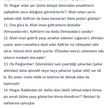
10. Məgər onlar yer üzünü dolaşıb özlərindən əvvəlkilərin
aqibətinin necə olduğunu görmürlərmi?! Allah onları yerlə
yeksan etdi. Kafirləri də buna bənzərləri (belə şeylər) gözləyir!
11. Ona görə ki, Allah iman gətirənlərin dostudur
(himayədarıdır). Kafirlərin isə dostu (himayədarı) yoxdur!
12. Allah iman gətirib yaxşı əməllər edənləri (ağacları) altından
çaylar axan cənnətlərə daxil edər. Kafirlər isə (dünyada) səfa
sürər, heyvan kimi yeyib-içərlər. (Öləndən sonra) cəhənnəm odu
onların məskəni olacaqdır!
13. (Ya Peyğəmbər! Qövmünün) səni çıxartdığı şəhərdən (şəhər
əhlindən) daha qüvvətli neçə-neçə şəhərlər (şəhər əhli) var idi
ki, Biz onları məhv etdik və özlərinə bir kömək edən də
tapılmadı!
14. Məgər Rəbbindən bir dəlilə olan (dəlili istinad edən) kimsə
pis əməli özünə yaxşı göstərilən kimsə kimidirmi?! Belələri öz
nəfslərinə uymuşlar.