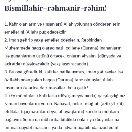
Bismillahir–rəhmanir-rəhim!
1. Kafir olanların və (insanları) Allah yolundan döndərənlərin
əməllərini (Allah) puç edəcəkdir.
2. İman gətirib yaxşı əməllər edənlərin, Rəbbindən
Muhəmmədə haqq olaraq nazil edilənə (Qurana) inananların
isə günahlarının üstünü örtəcək, onların əhvalını (dünyada və
axirətdə) düzəldəcəkdir (yaxşılaşdıracaqdır).
3. Bu ona görədir ki, kafirlər batilə uymuş, iman gətirənlər isə
öz Rəbbindən gələn haqqa (Qurana) tabe olmuşlar. Allah
insanlara özlərinə dair məsəlləri belə çəkir!
4. (Ey möminlər!) Kafirlərlə (döyüş meydanında) qarşılaşdığınız
zaman boyunlarını vurun. Nəhayət, onları məğlub (əzib şil-küt)
etdikdə, (qaçmasınlar deyə, əl-ayaqlarını) kəndirlə möhkəm
bağlayın. Sonra da müharibə bitdikdə onları ya (boyunlarına
minnət qoyub) məccani, ya da fidyə müqabilində azad edin!