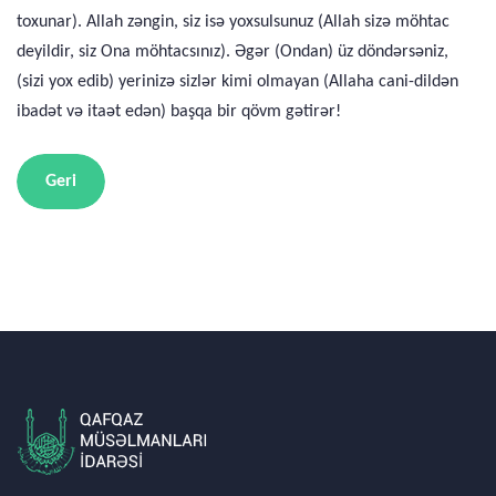
toxunar). Allah zəngin, siz isə yoxsulsunuz (Allah sizə möhtac
deyildir, siz Ona möhtacsınız). Əgər (Ondan) üz döndərsəniz,
(sizi yox edib) yerinizə sizlər kimi olmayan (Allaha cani-dildən
ibadət və itaət edən) başqa bir qövm gətirər!
Geri