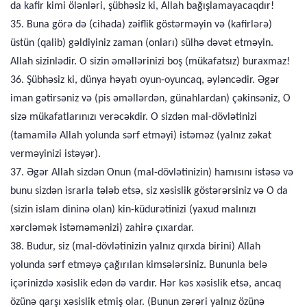
da kafir kimi ölənləri, şübhəsiz ki, Allah bağışlamayacaqdır!
35. Buna görə də (cihada) zəiflik göstərməyin və (kafirlərə)
üstün (qalib) gəldiyiniz zaman (onları) sülhə dəvət etməyin.
Allah sizinlədir. O sizin əməllərinizi boş (mükafatsız) buraxmaz!
36. Şübhəsiz ki, dünya həyatı oyun-oyuncaq, əyləncədir. Əgər
iman gətirsəniz və (pis əməllərdən, günahlardan) çəkinsəniz, O
sizə mükafatlarınızı verəcəkdir. O sizdən mal-dövlətinizi
(tamamilə Allah yolunda sərf etməyi) istəməz (yalnız zəkat
verməyinizi istəyər).
37. Əgər Allah sizdən Onun (mal-dövlətinizin) hamısını istəsə və
bunu sizdən israrla tələb etsə, siz xəsislik göstərərsiniz və O da
(sizin islam dininə olan) kin-küdurətinizi (yaxud malınızı
xərcləmək istəməmənizi) zahirə çıxardar.
38. Budur, siz (mal-dövlətinizin yalnız qırxda birini) Allah
yolunda sərf etməyə çağırılan kimsələrsiniz. Bununla belə
içərinizdə xəsislik edən də vardır. Hər kəs xəsislik etsə, ancaq
özünə qarşı xəsislik etmiş olar. (Bunun zərəri yalnız özünə