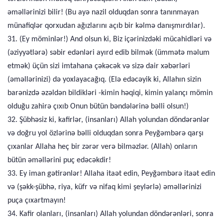
əməllərinizi bilir! (Bu ayə nazil olduqdan sonra tanınmayan
münafiqlər qorxudan ağızlarını açıb bir kəlmə danışmırdılar).
31. (Ey möminlər!) And olsun ki, Biz içərinizdəki mücahidləri və
(əziyyətlərə) səbir edənləri ayırd edib bilmək (ümmətə məlum
etmək) üçün sizi imtahana çəkəcək və sizə dair xəbərləri
(əməllərinizi) də yoxlayacağıq. (Elə edəcəyik ki, Allahın sizin
barənizdə əzəldən bildikləri -kimin həqiqi, kimin yalançı mömin
olduğu zahirə çıxıb Onun bütün bəndələrinə bəlli olsun!)
32. Şübhəsiz ki, kafirlər, (insanları) Allah yolundan döndərənlər
və doğru yol özlərinə bəlli olduqdan sonra Peyğəmbərə qarşı
çıxanlar Allaha heç bir zərər verə bilməzlər. (Allah) onların
bütün əməllərini puç edəcəkdir!
33. Ey iman gətirənlər! Allaha itaət edin, Peyğəmbərə itaət edin
və (şəkk-şübhə, riya, küfr və nifaq kimi şeylərlə) əməllərinizi
puça çıxartmayın!
34. Kafir olanları, (insanları) Allah yolundan döndərənləri, sonra