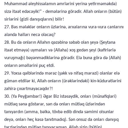
Muhəmməd əleyhissəlamın əmrlərini yerinə yetirməməkdə)
sizə itaət edəcəyik!” - demələrinə görədir. Allah onların (bütün)
sirlərini (gizli danışıqlarını) bilir!
27. Bəs mələklər onların üzlərinə, arxalarına vura-vura canlarını
alanda halları necə olacaq?
28. Bu da onların Allahın qəzəbinə səbəb olan şeyə (Şeytana
itaət etməyə) uymaları və (Allaha) xoş gedən şeyi (kafirlərlə
vuruşmağı) bəyənmədiklərinə görədir. Elə buna görə də (Allah)
onların əməllərini puç etdi.
29. Yoxsa qəlblərində mərəz (şəkk və nifaq mərəzi) olanlar elə
güman etdilər ki, Allah onların (ürəklərindəki) kin-küdurətlərini
zahirə çıxartmayacaqdır?!
30. (Ya Peyğəmbər!) Əgər Biz istəsəydik, onları (münafiqləri)
mütləq sənə göstərər, sən də onları mütləq üzlərindən
tanıyardın (amma, bəlkə, tövbə edib dində səmimi olsunlar
deyə, onları heç kəsə tanıtmadıq). Sən onsuz da onları danışıq
tərzlərindən mütləq tanıyacaqsan. Allah sizin (bütün)