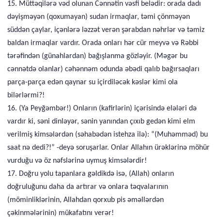
15. Müttəqilərə vəd olunan Cənnətin vəsfi belədir: orada dadı
dəyişməyən (qoxumayan) sudan irmaqlar, təmi çönməyən
süddən çaylar, içənlərə ləzzət verən şərabdan nəhrlər və təmiz
baldan irmaqlar vardır. Orada onları hər cür meyvə və Rəbbi
tərəfindən (günahlardan) bağışlanma gözləyir. (Məgər bu
cənnətdə olanlar) cəhənnəm odunda əbədi qalıb bağırsaqları
parça-parça edən qaynar su içirdiləcək kəslər kimi ola
bilərlərmi?!
16. (Ya Peyğəmbər!) Onların (kafirlərin) içərisində elələri də
vardır ki, səni dinləyər, sənin yanından çıxıb gedən kimi elm
verilmiş kimsələrdən (səhabədən istehza ilə): “(Muhəmməd) bu
saat nə dedi?!” -deyə soruşarlar. Onlar Allahın ürəklərinə möhür
vurduğu və öz nəfslərinə uymuş kimsələrdir!
17. Doğru yolu tapanlara gəldikdə isə, (Allah) onların
doğruluğunu daha da artırar və onlara təqvalarının
(möminliklərinin, Allahdan qorxub pis əməllərdən
çəkinmələrinin) mükafatını verər!