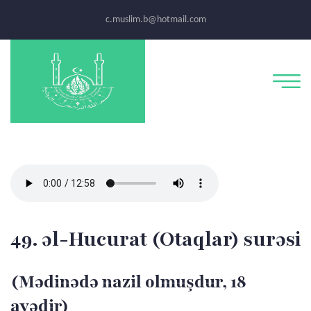
c.muslim.b@hotmail.com
49. əl-Hucurat (Otaqlar) surəsi
(Mədinədə nazil olmuşdur, 18
ayədir)