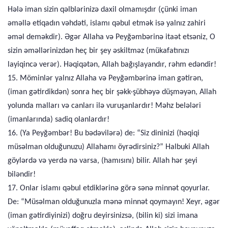
Hələ iman sizin qəlblərinizə daxil olmamışdır (çünki iman
əməllə etiqadın vəhdəti, islamı qəbul etmək isə yalnız zahiri
əməl deməkdir). Əgər Allaha və Peyğəmbərinə itaət etsəniz, O
sizin əməllərinizdən heç bir şey əskiltməz (mükafatınızı
layiqincə verər). Həqiqətən, Allah bağışlayandır, rəhm edəndir!
15. Möminlər yalnız Allaha və Peyğəmbərinə iman gətirən,
(iman gətirdikdən) sonra heç bir şəkk-şübhəyə düşməyən, Allah
yolunda malları və canları ilə vuruşanlardır! Məhz belələri
(imanlarında) sadiq olanlardır!
16. (Ya Peyğəmbər! Bu bədəvilərə) de: “Siz dininizi (həqiqi
müsəlman olduğunuzu) Allahamı öyrədirsiniz?” Halbuki Allah
göylərdə və yerdə nə varsa, (hamısını) bilir. Allah hər şeyi
biləndir!
17. Onlar islamı qəbul etdiklərinə görə sənə minnət qoyurlar.
De: “Müsəlman olduğunuzla mənə minnət qoymayın! Xeyr, əgər
(iman gətirdiyinizi) doğru deyirsinizsə, (bilin ki) sizi imana