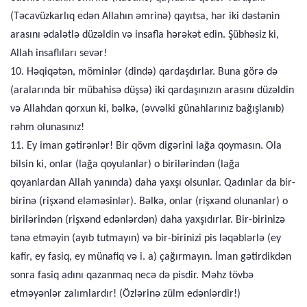
(Təcavüzkarlıq edən Allahın əmrinə) qayıtsa, hər iki dəstənin
arasını ədalətlə düzəldin və insafla hərəkət edin. Şübhəsiz ki,
Allah insaflıları sevər!
10. Həqiqətən, möminlər (dində) qardaşdırlar. Buna görə də
(aralarında bir mübahisə düşsə) iki qardaşınızın arasını düzəldin
və Allahdan qorxun ki, bəlkə, (əvvəlki günahlarınız bağışlanıb)
rəhm olunasınız!
11. Ey iman gətirənlər! Bir qövm digərini lağa qoymasın. Ola
bilsin ki, onlar (lağa qoyulanlar) o birilərindən (lağa
qoyanlardan Allah yanında) daha yaxşı olsunlar. Qadınlar da bir-
birinə (rişxənd eləməsinlər). Bəlkə, onlar (rişxənd olunanlar) o
birilərindən (rişxənd edənlərdən) daha yaxşıdırlar. Bir-birinizə
tənə etməyin (ayıb tutmayın) və bir-birinizi pis ləqəblərlə (ey
kafir, ey fasiq, ey münafiq və i. a) çağırmayın. İman gətirdikdən
sonra fasiq adını qazanmaq necə də pisdir. Məhz tövbə
etməyənlər zalımlardır! (Özlərinə zülm edənlərdir!)