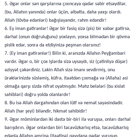
5. Əgər onlar sən qarşılarına çıxıncaya qədər səbir etsəydilər,
(bu, Allahın yanında) onlar üçün, əlbəttə, daha yaxşı olardı.
Allah (tövbə edənləri) bağışlayandır, rəhm edəndir!
6. Ey iman gətirənlər! Əgər bir fasiq sizə (pis) bir xəbər gətirsə,
dərhal (onun doğruluğunu) yoxlayın, yoxsa bilmədən bir qövmə
pislik edər, sonra da etdiyinizə peşman olarsınız!
7. (Ey iman gətirənlər!) Bilin ki, aranızda Allahın Peyğəmbəri
vardır. Əgər o, bir çox işlərdə sizə uysaydı, siz (çətinliyə düşər)
əziyyət çəkərdiniz. Lakin Allah sizə imanı sevdirmiş, onu
ürəklərinizdə süsləmiş, küfrə, itaətdən çıxmağa və (Allaha) asi
olmağa qarşı sizdə nifrət oyatmışdır. Məhz belələri (bu xislət
sahibləri) doğru yolda olanlardır!
8. Bu isə Allah dərgahından olan lütf və nemət sayəsindədir.
Allah (hər şeyi) biləndir, hikmət sahibidir!
9. Əgər möminlərdən iki dəstə bir-biri ilə vuruşsa, onları dərhal
barışdırın. Əgər onlardan biri təcavüzkarlıq etsə, təcavüzkarlıq
edənlə Allahın əmrinə (itaətinə) qayıdana qədər vuruşun.