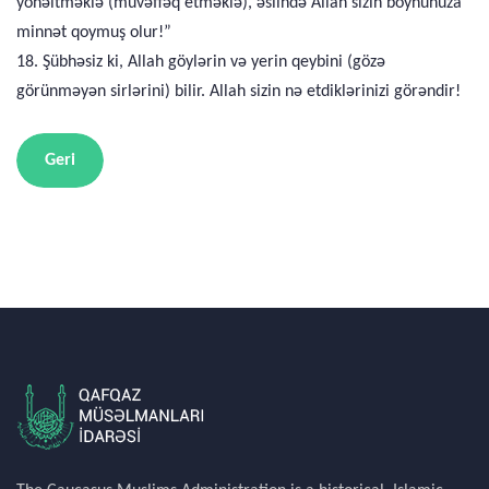
yönəltməklə (müvəffəq etməklə), əslində Allah sizin boynunuza
minnət qoymuş olur!”
18. Şübhəsiz ki, Allah göylərin və yerin qeybini (gözə
görünməyən sirlərini) bilir. Allah sizin nə etdiklərinizi görəndir!
Geri