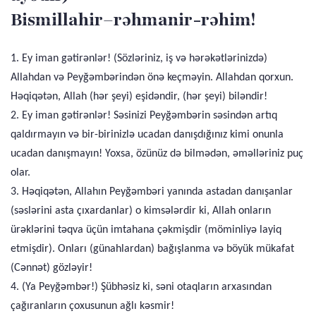
Bismillahir–rəhmanir-rəhim!
1. Ey iman gətirənlər! (Sözləriniz, iş və hərəkətlərinizdə)
Allahdan və Peyğəmbərindən önə keçməyin. Allahdan qorxun.
Həqiqətən, Allah (hər şeyi) eşidəndir, (hər şeyi) biləndir!
2. Ey iman gətirənlər! Səsinizi Peyğəmbərin səsindən artıq
qaldırmayın və bir-birinizlə ucadan danışdığınız kimi onunla
ucadan danışmayın! Yoxsa, özünüz də bilmədən, əməlləriniz puç
olar.
3. Həqiqətən, Allahın Peyğəmbəri yanında astadan danışanlar
(səslərini asta çıxardanlar) o kimsələrdir ki, Allah onların
ürəklərini təqva üçün imtahana çəkmişdir (möminliyə layiq
etmişdir). Onları (günahlardan) bağışlanma və böyük mükafat
(Cənnət) gözləyir!
4. (Ya Peyğəmbər!) Şübhəsiz ki, səni otaqların arxasından
çağıranların çoxusunun ağlı kəsmir!