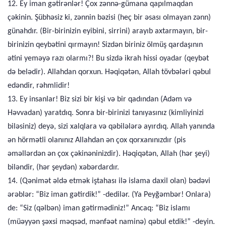
12. Ey iman gətirənlər! Çox zənnə-gümana qapılmaqdan
çəkinin. Şübhəsiz ki, zənnin bəzisi (heç bir əsası olmayan zənn)
günahdır. (Bir-birinizin eyibini, sirrini) arayıb axtarmayın, bir-
birinizin qeybətini qırmayın! Sizdən biriniz ölmüş qardaşının
ətini yeməyə razı olarmı?! Bu sizdə ikrah hissi oyadar (qeybət
də belədir). Allahdan qorxun. Həqiqətən, Allah tövbələri qəbul
edəndir, rəhmlidir!
13. Ey insanlar! Biz sizi bir kişi və bir qadından (Adəm və
Həvvadan) yaratdıq. Sonra bir-birinizi tanıyasınız (kimliyinizi
biləsiniz) deyə, sizi xalqlara və qəbilələrə ayırdıq. Allah yanında
ən hörmətli olanınız Allahdan ən çox qorxanınızdır (pis
əməllərdən ən çox çəkinəninizdir). Həqiqətən, Allah (hər şeyi)
biləndir, (hər şeydən) xəbərdardır.
14. (Qənimət əldə etmək iştahası ilə islama daxil olan) bədəvi
ərəblər: “Biz iman gətirdik!” -dedilər. (Ya Peyğəmbər! Onlara)
de: “Siz (qəlbən) iman gətirmədiniz!” Ancaq: “Biz islamı
(müəyyən şəxsi məqsəd, mənfəət naminə) qəbul etdik!” -deyin.