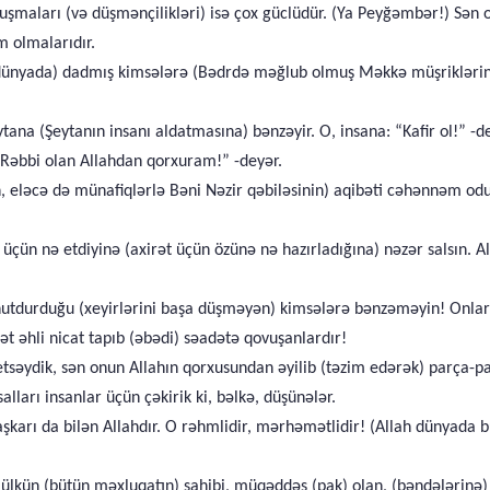
şmaları (və düşmənçilikləri) isə çox güclüdür. (Ya Peyğəmbər!) Sən on
m olmalarıdır.
 (dünyada) dadmış kimsələrə (Bədrdə məğlub olmuş Məkkə müşriklərinə) 
tana (Şeytanın insanı aldatmasına) bənzəyir. O, insana: “Kafir ol!” -d
Rəbbi olan Allahdan qorxuram!” -deyər.
n, eləcə də münafiqlərlə Bəni Nəzir qəbiləsinin) aqibəti cəhənnəm odu 
üçün nə etdiyinə (axirət üçün özünə nə hazırladığına) nəzər salsın. A
unutdurduğu (xeyirlərini başa düşməyən) kimsələrə bənzəməyin! Onlar (
ət əhli nicat tapıb (əbədi) səadətə qovuşanlardır!
tsəydik, sən onun Allahın qorxusundan əyilib (təzim edərək) parça-pa
lları insanlar üçün çəkirik ki, bəlkə, düşünələr.
 aşkarı da bilən Allahdır. O rəhmlidir, mərhəmətlidir! (Allah dünyad
lkün (bütün məxluqatın) sahibi, müqəddəs (pak) olan, (bəndələrinə)