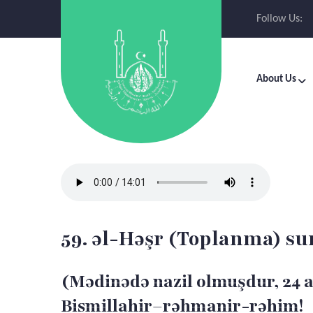
Follow Us:
About Us
59. əl-Həşr (Toplanma) su
(Mədinədə nazil olmuşdur, 24 a
Bismillahir–rəhmanir-rəhim!