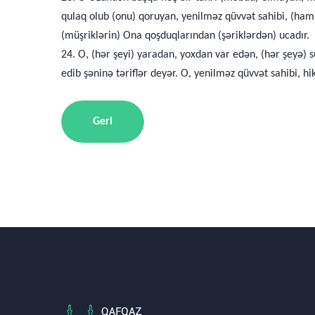
qulaq olub (onu) qoruyan, yenilməz qüvvət sahibi, (hamı
(müşriklərin) Ona qoşduqlarından (şəriklərdən) ucadır.
24. O, (hər şeyi) yaradan, yoxdan var edən, (hər şeyə)
edib şəninə təriflər deyər. O, yenilməz qüvvət sahibi, hi
Geri