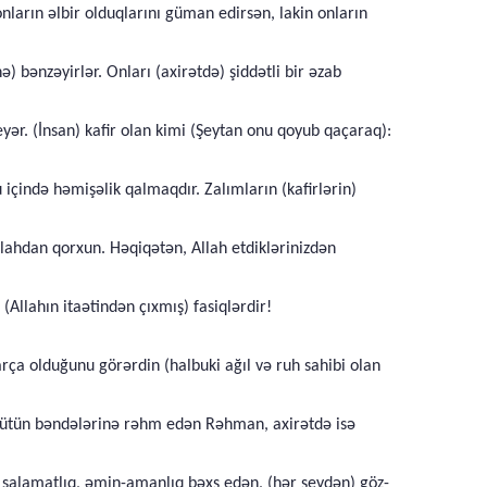
ların əlbir olduqlarını güman edirsən, lakin onların
bənzəyirlər. Onları (axirətdə) şiddətli bir əzab
eyər. (İnsan) kafir olan kimi (Şeytan onu qoyub qaçaraq):
içində həmişəlik qalmaqdır. Zalımların (kafirlərin)
llahdan qorxun. Həqiqətən, Allah etdiklərinizdən
Allahın itaətindən çıxmış) fasiqlərdir!
rça olduğunu görərdin (halbuki ağıl və ruh sahibi olan
a bütün bəndələrinə rəhm edən Rəhman, axirətdə isə
 salamatlıq, əmin-amanlıq bəxş edən, (hər şeydən) göz-