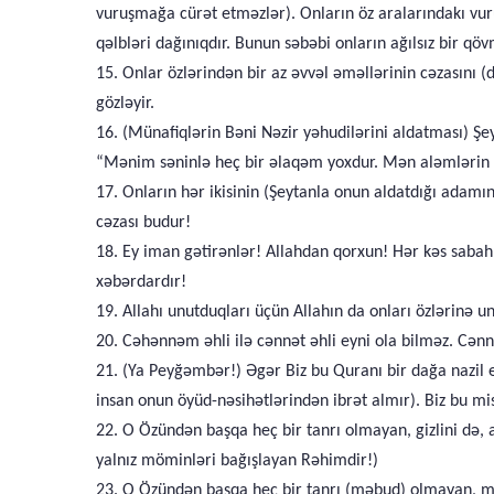
vuruşmağa cürət etməzlər). Onların öz aralarındakı vuru
qəlbləri dağınıqdır. Bunun səbəbi onların ağılsız bir qöv
15. Onlar özlərindən bir az əvvəl əməllərinin cəzasını
gözləyir.
16. (Münafiqlərin Bəni Nəzir yəhudilərini aldatması) Şey
“Mənim səninlə heç bir əlaqəm yoxdur. Mən aləmlərin 
17. Onların hər ikisinin (Şeytanla onun aldatdığı adamı
cəzası budur!
18. Ey iman gətirənlər! Allahdan qorxun! Hər kəs sabah 
xəbərdardır!
19. Allahı unutduqları üçün Allahın da onları özlərinə 
20. Cəhənnəm əhli ilə cənnət əhli eyni ola bilməz. Cənn
21. (Ya Peyğəmbər!) Əgər Biz bu Quranı bir dağa nazil e
insan onun öyüd-nəsihətlərindən ibrət almır). Biz bu misa
22. O Özündən başqa heç bir tanrı olmayan, gizlini də,
yalnız möminləri bağışlayan Rəhimdir!)
23. O Özündən başqa heç bir tanrı (məbud) olmayan, mü