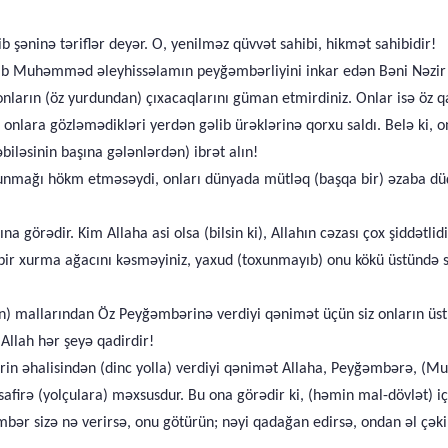
b şəninə təriflər deyər. O, yenilməz qüvvət sahibi, hikmət sahibidir!
yıb Muhəmməd əleyhissəlamın peyğəmbərliyini inkar edən Bəni Nəzir qə
ların (öz yurdundan) çıxacaqlarını güman etmirdiniz. Onlar isə öz qa
onlara gözləmədikləri yerdən gəlib ürəklərinə qorxu saldı. Belə ki, o
əbiləsinin başına gələnlərdən) ibrət alın!
olunmağı hökm etməsəydi, onları dünyada mütləq (başqa bir) əzaba dü
görədir. Kim Allaha asi olsa (bilsin ki), Allahın cəzası çox şiddətlidi
 bir xurma ağacını kəsməyiniz, yaxud (toxunmayıb) onu kökü üstündə sa
nin) mallarından Öz Peyğəmbərinə verdiyi qənimət üçün siz onların üst
Allah hər şeyə qadirdir!
rin əhalisindən (dinc yolla) verdiyi qənimət Allaha, Peyğəmbərə, 
safirə (yolçulara) məxsusdur. Bu ona görədir ki, (həmin mal-dövlət) iç
bər sizə nə verirsə, onu götürün; nəyi qadağan edirsə, ondan əl çəki