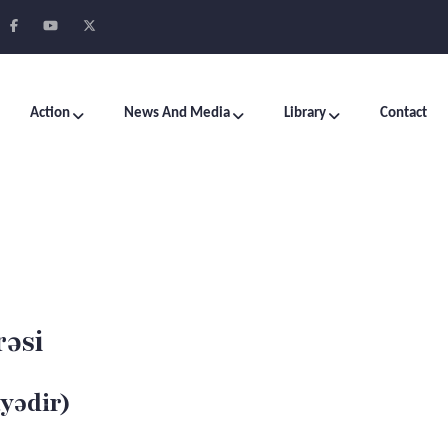
Action
News And Media
Library
Contact
rəsi
yədir)