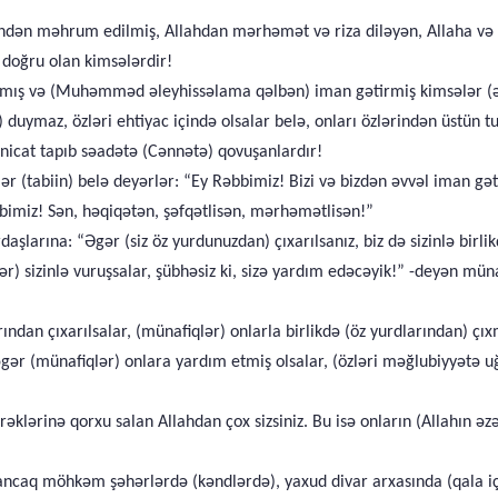
ərindən məhrum edilmiş, Allahdan mərhəmət və riza diləyən, Allaha
 doğru olan kimsələrdir!
mış və (Muhəmməd əleyhissəlama qəlbən) iman gətirmiş kimsələr (ənsa
uymaz, özləri ehtiyac içində olsalar belə, onları özlərindən üstün tuta
nicat tapıb səadətə (Cənnətə) qovuşanlardır!
 (tabiin) belə deyərlər: “Ey Rəbbimiz! Bizi və bizdən əvvəl iman gəti
bimiz! Sən, həqiqətən, şəfqətlisən, mərhəmətlisən!”
şlarına: “Əgər (siz öz yurdunuzdan) çıxarılsanız, biz də sizinlə birl
 sizinlə vuruşsalar, şübhəsiz ki, sizə yardım edəcəyik!” -deyən müna
rından çıxarılsalar, (münafiqlər) onlarla birlikdə (öz yurdlarından) ç
gər (münafiqlər) onlara yardım etmiş olsalar, (özləri məğlubiyyətə u
rəklərinə qorxu salan Allahdan çox sizsiniz. Bu isə onların (Allahın 
 ancaq möhkəm şəhərlərdə (kəndlərdə), yaxud divar arxasında (qala iç