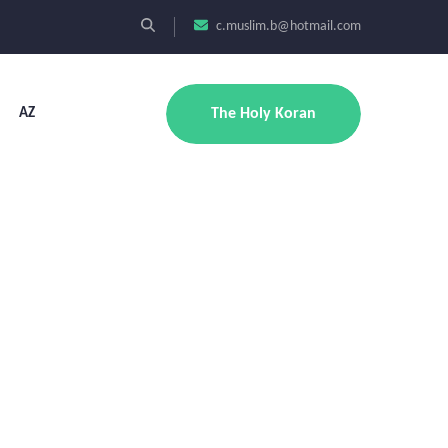
c.muslim.b@hotmail.com
AZ
The Holy Koran