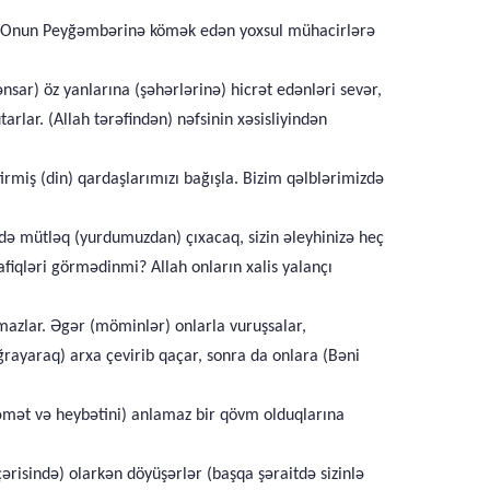
 və Onun Peyğəmbərinə kömək edən yoxsul mühacirlərə
r) öz yanlarına (şəhərlərinə) hicrət edənləri sevər,
rlar. (Allah tərəfindən) nəfsinin xəsisliyindən
rmiş (din) qardaşlarımızı bağışla. Bizim qəlblərimizdə
ikdə mütləq (yurdumuzdan) çıxacaq, sizin əleyhinizə heç
fiqləri görmədinmi? Allah onların xalis yalançı
ıxmazlar. Əgər (möminlər) onlarla vuruşsalar,
ğrayaraq) arxa çevirib qaçar, sonra da onlara (Bəni
əzəmət və heybətini) anlamaz bir qövm olduqlarına
ərisində) olarkən döyüşərlər (başqa şəraitdə sizinlə