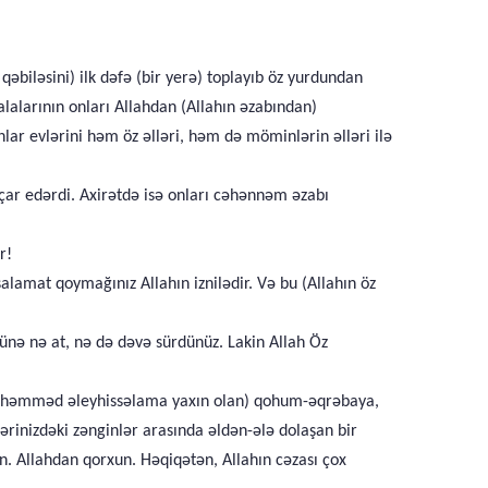
biləsini) ilk dəfə (bir yerə) toplayıb öz yurdundan
lalarının onları Allahdan (Allahın əzabından)
nlar evlərini həm öz əlləri, həm də möminlərin əlləri ilə
çar edərdi. Axirətdə isə onları cəhənnəm əzabı
r!
lamat qoymağınız Allahın iznilədir. Və bu (Allahın öz
ünə nə at, nə də dəvə sürdünüz. Lakin Allah Öz
(Muhəmməd əleyhissəlama yaxın olan) qohum-əqrəbaya,
ərinizdəki zənginlər arasında əldən-ələ dolaşan bir
n. Allahdan qorxun. Həqiqətən, Allahın cəzası çox