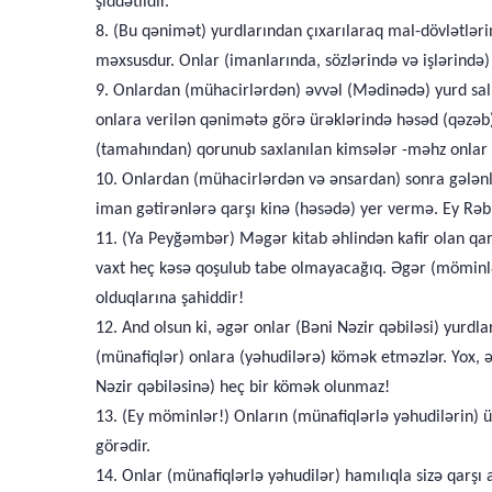
şiddətlidir.
8. (Bu qənimət) yurdlarından çıxarılaraq mal-dövlətl
məxsusdur. Onlar (imanlarında, sözlərində və işlərində)
9. Onlardan (mühacirlərdən) əvvəl (Mədinədə) yurd sal
onlara verilən qənimətə görə ürəklərində həsəd (qəzəb) d
(tamahından) qorunub saxlanılan kimsələr -məhz onlar 
10. Onlardan (mühacirlərdən və ənsardan) sonra gələnlər
iman gətirənlərə qarşı kinə (həsədə) yer vermə. Ey Rəb
11. (Ya Peyğəmbər) Məgər kitab əhlindən kafir olan qarda
vaxt heç kəsə qoşulub tabe olmayacağıq. Əgər (möminlər)
olduqlarına şahiddir!
12. And olsun ki, əgər onlar (Bəni Nəzir qəbiləsi) yurdla
(münafiqlər) onlara (yəhudilərə) kömək etməzlər. Yox, ə
Nəzir qəbiləsinə) heç bir kömək olunmaz!
13. (Ey möminlər!) Onların (münafiqlərlə yəhudilərin) ü
görədir.
14. Onlar (münafiqlərlə yəhudilər) hamılıqla sizə qarşı