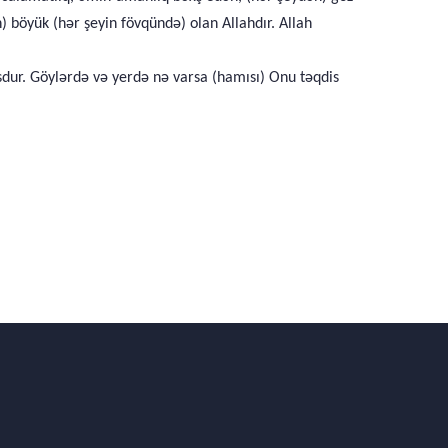
) böyük (hər şeyin fövqündə) olan Allahdır. Allah
sdur. Göylərdə və yerdə nə varsa (hamısı) Onu təqdis