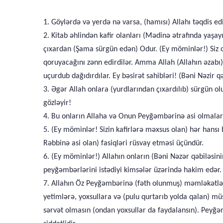
1. Göylərdə və yerdə nə varsa, (hamısı) Allahı təqdis edi
2. Kitab əhlindən kafir olanları (Mədinə ətrafında yaşa
çıxardan (Şama sürgün edən) Odur. (Ey möminlər!) Siz on
qoruyacağını zənn edirdilər. Amma Allah (Allahın əzabı) 
uçurdub dağıdırdılar. Ey bəsirət sahibləri! (Bəni Nəzir q
3. Əgər Allah onlara (yurdlarından çıxardılıb) sürgün 
gözləyir!
4. Bu onların Allaha və Onun Peyğəmbərinə asi olmalarına 
5. (Ey möminlər! Sizin kafirlərə məxsus olan) hər hansı
Rəbbinə asi olan) fasiqləri rüsvay etməsi üçündür.
6. (Ey möminlər!) Allahın onların (Bəni Nəzər qəbiləsi
peyğəmbərlərini istədiyi kimsələr üzərində hakim edər. 
7. Allahın Öz Peyğəmbərinə (fəth olunmuş) məmləkətlə
yetimlərə, yoxsullara və (pulu qurtarıb yolda qalan) mü
sərvət olmasın (ondan yoxsullar da faydalansın). Peyğəm