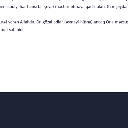
nı istədiyi hər hansı bir şeyə) məcbur etməyə qadir olan, (hər şeydən
 surət verən Allahdır. Ən gözəl adlar (əsmayi-hüsna) ancaq Ona məxsu
kmət sahibidir!