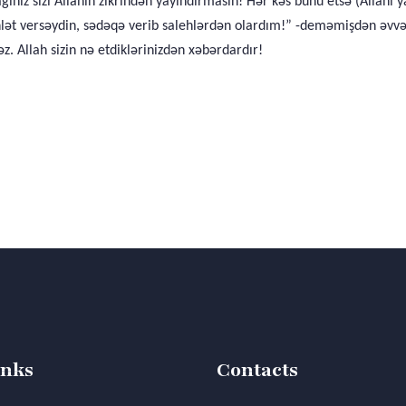
ğınız sizi Allahın zikrindən yayındırmasın! Hər kəs bunu etsə (Allahı y
lət versəydin, sədəqə verib salehlərdən olardım!” -deməmişdən əvvəl 
z. Allah sizin nə etdiklərinizdən xəbərdardır!
inks
Contacts