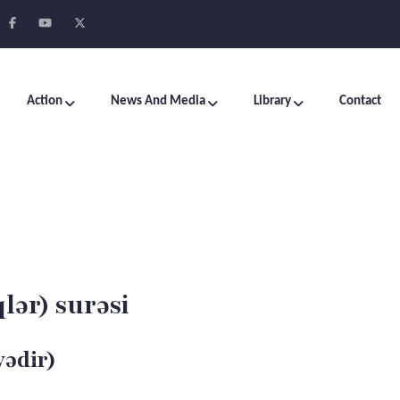
Action
News And Media
Library
Contact
lər) surəsi
yədir)