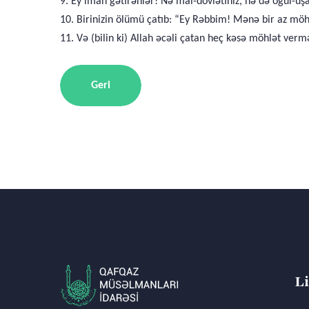
9. Ey iman gətirənlər! Nə mal-dövlətiniz, nə də oğul-uşa
10. Birinizin ölümü çatıb: “Ey Rəbbim! Mənə bir az möh
11. Və (bilin ki) Allah əcəli çatan heç kəsə möhlət vermə
Geri
L