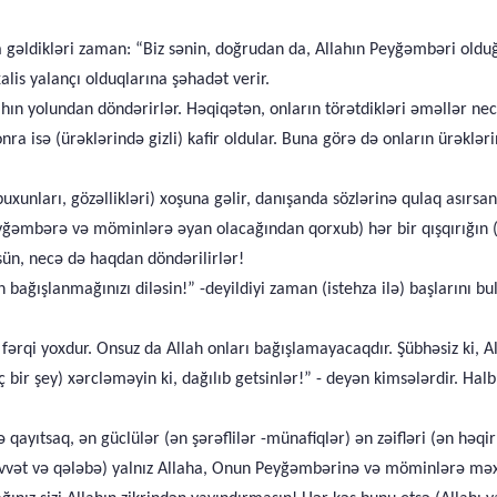
 gəldikləri zaman: “Biz sənin, doğrudan da, Allahın Peyğəmbəri olduğ
lis yalançı olduqlarına şəhadət verir.
lahın yolundan döndərirlər. Həqiqətən, onların törətdikləri əməllər nec
sonra isə (ürəklərində gizli) kafir oldular. Buna görə də onların ürəkl
xunları, gözəllikləri) xoşuna gəlir, danışanda sözlərinə qulaq asırsan.
eyğəmbərə və möminlərə əyan olacağından qorxub) hər bir qışqırığın (
sün, necə də haqdan döndərilirlər!
 bağışlanmağınızı diləsin!” -deyildiyi zaman (istehza ilə) başlarını b
 fərqi yoxdur. Onsuz da Allah onları bağışlamayacaqdır. Şübhəsiz ki, 
bir şey) xərcləməyin ki, dağılıb getsinlər!” - deyən kimsələrdir. Halb
ayıtsaq, ən güclülər (ən şərəflilər -münafiqlər) ən zəifləri (ən həqi
qüvvət və qələbə) yalnız Allaha, Onun Peyğəmbərinə və möminlərə məx