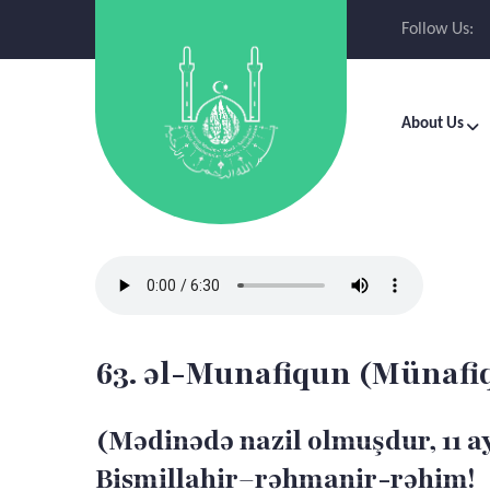
Follow Us:
About Us
63. əl-Munafiqun (Münafiq
(Mədinədə nazil olmuşdur, 11 a
Bismillahir–rəhmanir-rəhim!