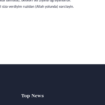
ada salmasa), belələri əsl ziyana uğrayanlardır.
sizə verdiyim ruzidən (Allah yolunda) xərcləyin.
Top News