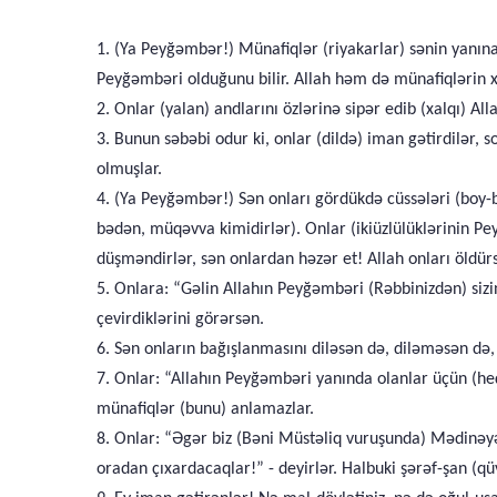
1. (Ya Peyğəmbər!) Münafiqlər (riyakarlar) sənin yanına
Peyğəmbəri olduğunu bilir. Allah həm də münafiqlərin xa
2. Onlar (yalan) andlarını özlərinə sipər edib (xalqı) Al
3. Bunun səbəbi odur ki, onlar (dildə) iman gətirdilər, 
olmuşlar.
4. (Ya Peyğəmbər!) Sən onları gördükdə cüssələri (boy-bu
bədən, müqəvva kimidirlər). Onlar (ikiüzlülüklərinin P
düşməndirlər, sən onlardan həzər et! Allah onları öldür
5. Onlara: “Gəlin Allahın Peyğəmbəri (Rəbbinizdən) sizin
çevirdiklərini görərsən.
6. Sən onların bağışlanmasını diləsən də, diləməsən də,
7. Onlar: “Allahın Peyğəmbəri yanında olanlar üçün (heç 
münafiqlər (bunu) anlamazlar.
8. Onlar: “Əgər biz (Bəni Müstəliq vuruşunda) Mədinəyə q
oradan çıxardacaqlar!” - deyirlər. Halbuki şərəf-şan (