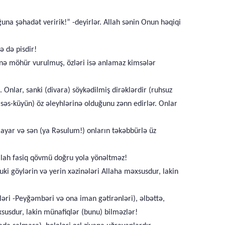
una şəhadət veririk!” -deyirlər. Allah sənin Onun həqiqi
ə də pisdir!
ərinə möhür vurulmuş, özləri isə anlamaz kimsələr
 Onlar, sanki (divara) söykədilmiş dirəklərdir (ruhsuz
səs-küyün) öz əleyhlərinə olduğunu zənn edirlər. Onlar
ulayar və sən (ya Rəsulum!) onların təkəbbürlə üz
Allah fasiq qövmü doğru yola yönəltməz!
uki göylərin və yerin xəzinələri Allaha məxsusdur, lakin
rləri -Peyğəmbəri və ona iman gətirənləri), əlbəttə,
susdur, lakin münafiqlər (bunu) bilməzlər!