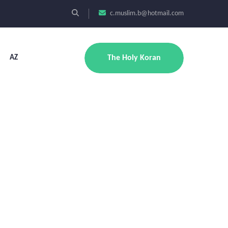
c.muslim.b@hotmail.com
AZ
The Holy Koran