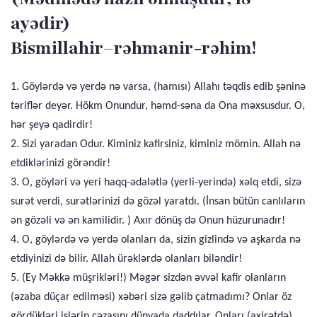
ayədir)
Bismillahir–rəhmanir-rəhim!
1. Göylərdə və yerdə nə varsa, (hamısı) Allahı təqdis edib şəninə
təriflər deyər. Hökm Onundur, həmd-səna da Ona məxsusdur. O,
hər şeyə qadirdir!
2. Sizi yaradan Odur. Kiminiz kafirsiniz, kiminiz mömin. Allah nə
etdiklərinizi görəndir!
3. O, göyləri və yeri haqq-ədalətlə (yerli-yerində) xəlq etdi, sizə
surət verdi, surətlərinizi də gözəl yaratdı. (İnsan bütün canlıların
ən gözəli və ən kamilidir. ) Axır dönüş də Onun hüzurunadır!
4. O, göylərdə və yerdə olanları da, sizin gizlində və aşkarda nə
etdiyinizi də bilir. Allah ürəklərdə olanları biləndir!
5. (Ey Məkkə müşrikləri!) Məgər sizdən əvvəl kafir olanların
(əzaba düçar edilməsi) xəbəri sizə gəlib çatmadımı? Onlar öz
gördükləri işlərin cəzasını dünyada daddılar. Onları (axirətdə)