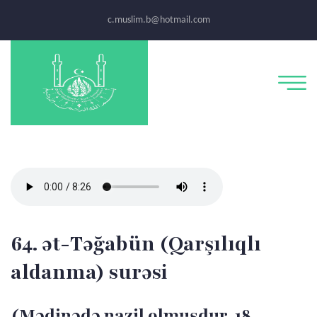
c.muslim.b@hotmail.com
64. ət-Təğabün (Qarşılıqlı
aldanma) surəsi
(Mədinədə nazil olmuşdur, 18