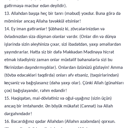
gətirməyə məcbur edən deyildir).
13. Allahdan başqa heç bir tanrı (məbud) yoxdur. Buna görə də
möminlər ancaq Allaha təvəkkül etsinlər!
14. Ey iman gətirənlər! Şübhəsiz ki, zövcələrinizdən və
övladınızdan sizə düşmən olanlar vardır. (Onlar din və dünya
işlərində sizin əleyhinizə çıxar, sizi ibadətdən, yaxşı əməllərdən
yayındırarlar. Hətta siz bir dəfə Məkkədən Mədinəyə hicrət
etmək istədiyiniz zaman onlar müxtəlif bəhanələrlə sizi bu
fikrinizdən daşındırmışdılar). Onlardan özünüzü gözləyin! Amma
(tövbə edəcəkləri təqdirdə) onları əfv etsəniz, (təqsirlərindən)
keçsəniz və bağışlasanız (daha yaxşı olar). Çünki Allah (günahları
çox) bağışlayandır, rəhm edəndir!
15. Həqiqətən, mal-dövlətiniz və oğul-uşağınız (sizin üçün)
ancaq bir imtahandır. Ən böyük mükafat (Cənnət) isə Allah
dərgahındadır!
16. Bacardığınız qədər Allahdan (Allahın əzabından) qorxun.