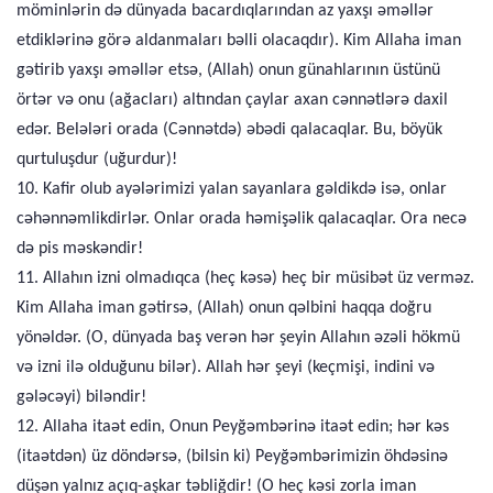
möminlərin də dünyada bacardıqlarından az yaxşı əməllər
etdiklərinə görə aldanmaları bəlli olacaqdır). Kim Allaha iman
gətirib yaxşı əməllər etsə, (Allah) onun günahlarının üstünü
örtər və onu (ağacları) altından çaylar axan cənnətlərə daxil
edər. Belələri orada (Cənnətdə) əbədi qalacaqlar. Bu, böyük
qurtuluşdur (uğurdur)!
10. Kafir olub ayələrimizi yalan sayanlara gəldikdə isə, onlar
cəhənnəmlikdirlər. Onlar orada həmişəlik qalacaqlar. Ora necə
də pis məskəndir!
11. Allahın izni olmadıqca (heç kəsə) heç bir müsibət üz verməz.
Kim Allaha iman gətirsə, (Allah) onun qəlbini haqqa doğru
yönəldər. (O, dünyada baş verən hər şeyin Allahın əzəli hökmü
və izni ilə olduğunu bilər). Allah hər şeyi (keçmişi, indini və
gələcəyi) biləndir!
12. Allaha itaət edin, Onun Peyğəmbərinə itaət edin; hər kəs
(itaətdən) üz döndərsə, (bilsin ki) Peyğəmbərimizin öhdəsinə
düşən yalnız açıq-aşkar təbliğdir! (O heç kəsi zorla iman