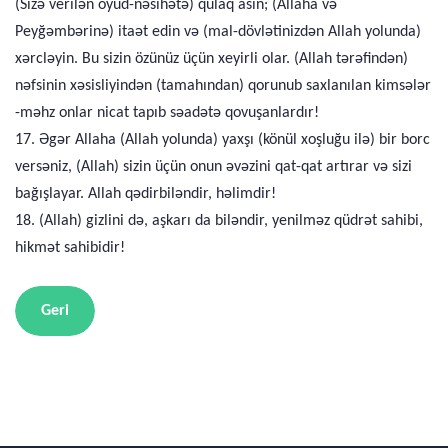
(Sizə verilən öyüd-nəsihətə) qulaq asın; (Allaha və
Peyğəmbərinə) itaət edin və (mal-dövlətinizdən Allah yolunda)
xərcləyin. Bu sizin özünüz üçün xeyirli olar. (Allah tərəfindən)
nəfsinin xəsisliyindən (tamahından) qorunub saxlanılan kimsələr
-məhz onlar nicat tapıb səadətə qovuşanlardır!
17. Əgər Allaha (Allah yolunda) yaxşı (könül xoşluğu ilə) bir borc
versəniz, (Allah) sizin üçün onun əvəzini qat-qat artırar və sizi
bağışlayar. Allah qədirbiləndir, həlimdir!
18. (Allah) gizlini də, aşkarı da biləndir, yenilməz qüdrət sahibi,
hikmət sahibidir!
Geri