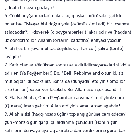
şiddətli bir əzab gözləyir!
6. Çünki peyğəmbərləri onlara açıq-aşkar möcüzələr gətirir,
onlar isə: “Məgər bizi doğru yola (özümüz kimi adi) bir insanmı
salacaqdır?!” -deyərək (o peyğəmbərləri) inkar edir və (haqdan)
üz döndərirdilər. Allahın (onların ibadətinə) ehtiyacı yoxdur.
Allah heç bir şeyə möhtac deyildir. O, (hər cür) şükrə (tərifə)
layiqdir!
7. Kafir olanlar (öldükdən sonra) əsla dirildilməyəcəklərini iddia
edirlər. (Ya Peyğəmbər!) De: “Bəli, Rəbbimə and olsun ki, siz
mütləq dirildiləcəksiniz. Sonra da (dünyada) etdiyiniz əməllər
sizə (bir-bir) xəbər veriləcəkdir. Bu, Allah üçün çox asandır!
8. Elə isə Allaha, Onun Peyğəmbərinə və nazil etdiyimiz nura
(Qurana) iman gətirin! Allah etdiyiniz əməllərdən agahdır!
9. Allahın sizi (haqq-hesab üçün) toplanış gününə cəm edəcəyi
gün -məhz o gün qarşılıqlı aldanma günüdür! (Həmin gün
kafirlərin dünyaya uyaraq axirəti əldən verdiklərinə görə, bəzi