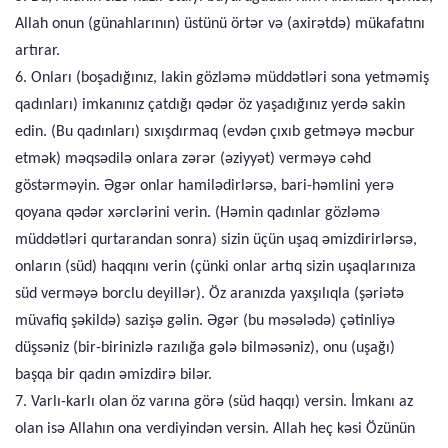
Allah onun (günahlarının) üstünü örtər və (axirətdə) mükafatını
artırar.
6. Onları (boşadığınız, lakin gözləmə müddətləri sona yetməmiş
qadınları) imkanınız çatdığı qədər öz yaşadığınız yerdə sakin
edin. (Bu qadınları) sıxışdırmaq (evdən çıxıb getməyə məcbur
etmək) məqsədilə onlara zərər (əziyyət) verməyə cəhd
göstərməyin. Əgər onlar hamilədirlərsə, bari-həmlini yerə
qoyana qədər xərclərini verin. (Həmin qadınlar gözləmə
müddətləri qurtarandan sonra) sizin üçün uşaq əmizdirirlərsə,
onların (süd) haqqını verin (çünki onlar artıq sizin uşaqlarınıza
süd verməyə borclu deyillər). Öz aranızda yaxşılıqla (şəriətə
müvafiq şəkildə) sazişə gəlin. Əgər (bu məsələdə) çətinliyə
düşsəniz (bir-birinizlə razılığa gələ bilməsəniz), onu (uşağı)
başqa bir qadın əmizdirə bilər.
7. Varlı-karlı olan öz varına görə (süd haqqı) versin. İmkanı az
olan isə Allahın ona verdiyindən versin. Allah heç kəsi Özünün