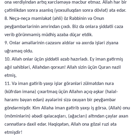
ona verdiyindən artıq xərcləməyə məcbur etməz. Allah hər bir
çətinlikdən sonra asanlıq (yoxsulluqdan sonra dövlət) əta edər.
8. Neçə-neçə məmləkət (əhli) öz Rəbbinin və Onun
peyğəmbərlərinin əmrindən çıxdı. Biz də onlara şiddətli cəza
verib görünməmiş müdhiş əzaba düçar etdik.
9. Onlar əməllərinin cəzasını aldılar və axırda işləri ziyana
uğramaq oldu.
10. Allah onlar üçün şiddətli əzab hazırladı. Ey iman gətirmiş
ağıl sahibləri, Allahdan qorxun! Allah sizin üçün Quran nazil
etmiş,
11. Və iman gətirib yaxşı işlər görənləri zülmətdən nura
(küfrdən imana) çıxartmaq üçün Allahın açıq-aşkar (halal-
haramı bəyan edən) ayələrini sizə oxuyan bir peyğəmbər
göndərmişdir. Kim Allaha iman gətirib yaxşı iş görsə, (Allah) onu
(möminlərin) əbədi qalacaqları, (ağacları) altından çaylar axan
cənnətlərə daxil edər. Həqiqətən, Allah ona gözəl ruzi əta
etmişdir!