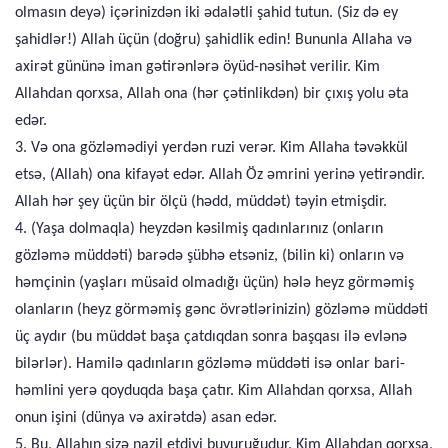
olmasın deyə) içərinizdən iki ədalətli şahid tutun. (Siz də ey
şahidlər!) Allah üçün (doğru) şahidlik edin! Bununla Allaha və
axirət gününə iman gətirənlərə öyüd-nəsihət verilir. Kim
Allahdan qorxsa, Allah ona (hər çətinlikdən) bir çıxış yolu əta
edər.
3. Və ona gözləmədiyi yerdən ruzi verər. Kim Allaha təvəkkül
etsə, (Allah) ona kifayət edər. Allah Öz əmrini yerinə yetirəndir.
Allah hər şey üçün bir ölçü (hədd, müddət) təyin etmişdir.
4. (Yaşa dolmaqla) heyzdən kəsilmiş qadınlarınız (onların
gözləmə müddəti) barədə şübhə etsəniz, (bilin ki) onların və
həmçinin (yaşları müsaid olmadığı üçün) hələ heyz görməmiş
olanların (heyz görməmiş gənc övrətlərinizin) gözləmə müddəti
üç aydır (bu müddət başa çatdıqdan sonra başqası ilə evlənə
bilərlər). Hamilə qadınların gözləmə müddəti isə onlar bari-
həmlini yerə qoyduqda başa çatır. Kim Allahdan qorxsa, Allah
onun işini (dünya və axirətdə) asan edər.
5. Bu, Allahın sizə nazil etdiyi buyuruğudur. Kim Allahdan qorxsa,