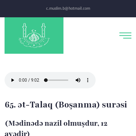
c.muslim.b@hotmail.com
65. ət-Talaq (Boşanma) surəsi
(Mədinədə nazil olmuşdur, 12
ayədir)