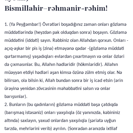
Bismillahir–rəhmanir-rəhim!
1. (Ya Peyğəmbər!) Övrətləri boşadığınız zaman onları gözləmə
müddətlərində (heyzdən pak olduqdan sonra) boşayın. Gözləmə
müddətini (iddəti) sayın. Rəbbiniz olan Allahdan qorxun. Onları -
açıq-aşkar bir pis iş (zina) etməyənə qədər -(gözləmə müddəti
qurtarmamış) yaşadıqları evlərdən çıxartmayın və onlar özləri
də çıxmasınlar. Bu, Allahın hədləridir (hökmləridir). Allahın
müəyyən etdiyi hədləri aşan kimsə özünə zülm etmiş olar. Nə
bilirsən, ola bilsin ki, Allah bundan sonra bir iş icad etsin (ərin
ürəyinə yenidən zövcəsinin məhəbbətini salsın və onlar
barışsınlar).
2. Bunların (bu qadınların) gözləmə müddəti başa çatdıqda
(barışmaq istəsəniz) onları yaxşılıqla (öz yanınızda, kəbininiz
altında) saxlayın, yaxud onlardan yaxşılıqla (şəriətə uyğun
tərzdə, mehrlərini verib) ayrılın. (Sonradan aranızda ixtilaf