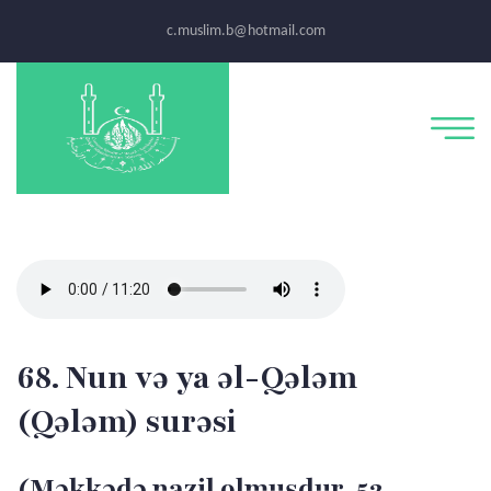
c.muslim.b@hotmail.com
68. Nun və ya əl-Qələm
(Qələm) surəsi
(Məkkədə nazil olmuşdur, 52