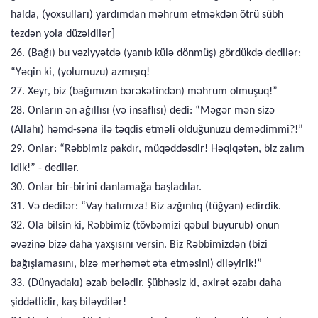
halda, (yoxsulları) yardımdan məhrum etməkdən ötrü sübh
tezdən yola düzəldilər]
26. (Bağı) bu vəziyyətdə (yanıb külə dönmüş) gördükdə dedilər:
“Yəqin ki, (yolumuzu) azmışıq!
27. Xeyr, biz (bağımızın bərəkətindən) məhrum olmuşuq!”
28. Onların ən ağıllısı (və insaflısı) dedi: “Məgər mən sizə
(Allahı) həmd-səna ilə təqdis etməli olduğunuzu demədimmi?!”
29. Onlar: “Rəbbimiz pakdır, müqəddəsdir! Həqiqətən, biz zalım
idik!” - dedilər.
30. Onlar bir-birini danlamağa başladılar.
31. Və dedilər: “Vay halımıza! Biz azğınlıq (tüğyan) edirdik.
32. Ola bilsin ki, Rəbbimiz (tövbəmizi qəbul buyurub) onun
əvəzinə bizə daha yaxşısını versin. Biz Rəbbimizdən (bizi
bağışlamasını, bizə mərhəmət əta etməsini) diləyirik!”
33. (Dünyadakı) əzab belədir. Şübhəsiz ki, axirət əzabı daha
şiddətlidir, kaş biləydilər!