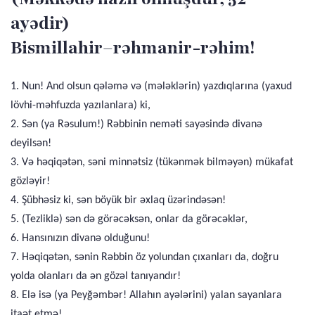
ayədir)
Bismillahir–rəhmanir-rəhim!
1. Nun! And olsun qələmə və (mələklərin) yazdıqlarına (yaxud
lövhi-məhfuzda yazılanlara) ki,
2. Sən (ya Rəsulum!) Rəbbinin neməti sayəsində divanə
deyilsən!
3. Və həqiqətən, səni minnətsiz (tükənmək bilməyən) mükafat
gözləyir!
4. Şübhəsiz ki, sən böyük bir əxlaq üzərindəsən!
5. (Tezliklə) sən də görəcəksən, onlar da görəcəklər,
6. Hansınızın divanə olduğunu!
7. Həqiqətən, sənin Rəbbin öz yolundan çıxanları da, doğru
yolda olanları da ən gözəl tanıyandır!
8. Elə isə (ya Peyğəmbər! Allahın ayələrini) yalan sayanlara
itaət etmə!