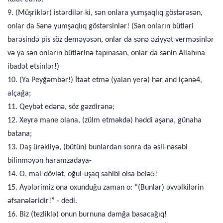
9. (Müşriklər) istərdilər ki, sən onlara yumşaqlıq göstərəsən,
onlar da Sənə yumşaqlıq göstərsinlər! (Sən onların bütləri
barəsində pis söz deməyəsən, onlar da sənə əziyyət verməsinlər
və ya sən onların bütlərinə tapınasan, onlar da sənin Allahına
ibadət etsinlər!)
10. (Ya Peyğəmbər!) İtaət etmə (yalan yerə) hər and içənə4,
alçağa;
11. Qeybət edənə, söz gəzdirənə;
12. Xeyrə mane olana, (zülm etməkdə) həddi aşana, günaha
batana;
13. Daş ürəkliyə, (bütün) bunlardan sonra da əsli-nəsəbi
bilinməyən haramzadaya-
14. O, mal-dövlət, oğul-uşaq sahibi olsa belə5!
15. Ayələrimiz ona oxunduğu zaman o: “(Bunlar) əvvəlkilərin
əfsanələridir!” - dedi.
16. Biz (tezliklə) onun burnuna damğa basacağıq!