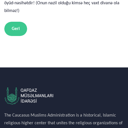
öyüd-nəsihətdir! (Onun nazil olduğu kimsə heç vaxt divanə ola
bilməz!)
Geri
The Caucasus Muslims Administration is a historical, Islamic
religious higher center that unites the religious organizations of