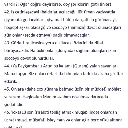
vardır?! Əgər doğru deyirlərsə, qoy şəriklərini gətirsinlər!
42. İş çətinləşəcəyi (baldırlar açılacağı, lüt-üryan vəziyyətdə
qiyamətə gedəcəkləri, qiyamət bütün dəhşəti ilə görünəcəyi,
həqiqət aşkar olacağı) və səcdəyə (namaza) dəvət olunacaqları
gün onlar (səcdə etməyə) qadir olmayacaqlar.
43. Gözləri zəlilcəsinə yerə dikiləcək, özlərini də zillət
bürüyəcəkdir. Halbuki onlar (dünyada) sağlam olduqları ikən
səcdəyə dəvət olunurdular.
44. (Ya Peyğəmbər!) Artıq bu kəlamı (Quranı) yalan sayanları
Mənə tapşır. Biz onları özləri də bilmədən tədriclə əzaba giriftar
edərik.
45. Onlara (daha çox günaha batmaq üçün bir müddət) möhlət
verərəm. Həqiqətən Mənim əzabım dözülməz dərəcədə
şiddətlidir.
46. Yoxsa13 sən (risaləti təbliğ etmək müqabilində) onlardan
ücrət (muzd, mükafat) istəyirsən və onlar ağır borc yükü altında