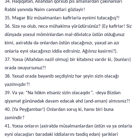
34. Həqiqətən, Allahdan qorxub pis əməllərdən çəkinənləri
Rəbbi yanında Nəim cənnətləri gözləyir!
35. Məgər Biz müsəlmanları kafirlərlə eynimi tutacağıq?!
36. Sizə nə olub, necə mühakimə yürüdürsünüz? (Ey kafirlər! Siz
dünyada yoxsul möminlərdən mal-dövlətcə üstün olduğunuz
kimi, axirətdə də onlardan üstün olacağınızı, yaxud ən azı
onlarla eyni olacağınızı iddia edirsiniz. Ağılınız kəsirmi?).
37. Yoxsa (Allahdan nazil olmuş) bir kitabınız vardır ki, (bunları)
orada oxuyursunuz?!
38. Yaxud orada bəyənib seçdiyiniz hər şeyin sizin olacağı
yazılmışdır?!
39. Və ya: “Nə hökm etsəniz sizin olacaqdır”, -deyə Bizdən
qiyamət gününədək davam edəcək əhd (and-aman) almısınız?!
40. (Ya Peyğəmbər!) Onlardan soruş ki, hansı biri buna
zamindir?
41. Yoxsa onların (axirətdə müsəlmanlardan üstün və ya onlarla
eyni olacaqları barədəki iddialarını təsdiq edən) şərikləri