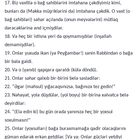
17. Biz vaxtilə o bağ sahiblərini imtahana çəkdiyimiz kimi,
bunları da (Məkkə müşriklərini də) imtahana çəkdik. O vaxt (o
bağ sahibləri) səhər açılanda (onun meyvələrini) mütləq
dərəcəklərinə and içmişdilər.
18. Və heç bir istisna yeri də qoymamışdılar (inşallah
deməmişdilər).
19. Onlar yuxuda ikən (ya Peyğəmbər!) sənin Rəbbindən o bağa
bir bəla gəldi.
20. Və o (yanıb) qapqara qaraldı (külə döndü).
21. Onlar səhər qalxıb bir-birini belə səslədilər:
22. “Əgər (məhsul) yığacaqsınızsa, bağınıza tez gedin!”
23. Nəhayət, yola düşdülər, (yol boyu) bir-birinə xəlvətcə belə
deyirdilər:
24. “(Elə edin ki) bu gün orada yanınıza heç bir yoxsul
soxulmasın!”
25. Onlar (yoxsulları) bağa buraxmamağa qadir olacaqlarını
güman edərək erkən getdilər. [Və ya: Onlar gücləri yetdiyi