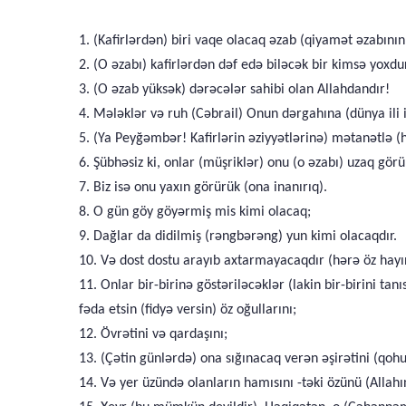
1. (Kafirlərdən) biri vaqe olacaq əzab (qiyamət əzabını
2. (O əzabı) kafirlərdən dəf edə biləcək bir kimsə yoxdu
3. (O əzab yüksək) dərəcələr sahibi olan Allahdandır!
4. Mələklər və ruh (Cəbrail) Onun dərgahına (dünya ili i
5. (Ya Peyğəmbər! Kafirlərin əziyyətlərinə) mətanətlə (h
6. Şübhəsiz ki, onlar (müşriklər) onu (o əzabı) uzaq görü
7. Biz isə onu yaxın görürük (ona inanırıq).
8. O gün göy göyərmiş mis kimi olacaq;
9. Dağlar da didilmiş (rəngbərəng) yun kimi olacaqdır.
10. Və dost dostu arayıb axtarmayacaqdır (hərə öz hayı
11. Onlar bir-birinə göstəriləcəklər (lakin bir-birini t
fəda etsin (fidyə versin) öz oğullarını;
12. Övrətini və qardaşını;
13. (Çətin günlərdə) ona sığınacaq verən əşirətini (qoh
14. Və yer üzündə olanların hamısını -təki özünü (Allahı