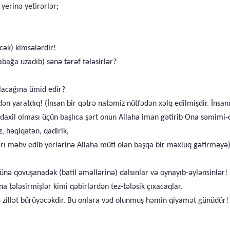
yerinə yetirərlər;
cək) kimsələrdir!
abağa uzadıb) sənə tərəf tələsirlər?
lacağına ümid edir?
şeydən yaratdıq! (İnsan bir qətrə natəmiz nütfədən xəlq edilmişdir. İns
 daxil olması üçün başlıca şərt onun Allaha iman gətirib Ona səmimi-q
, həqiqətən, qadirik,
arı məhv edib yerlərinə Allaha müti olan başqa bir məxluq gətirməyə)
ünə qovuşanadək (batil əməllərinə) dalsınlar və oynayıb-əylənsinlər!
na tələsirmişlər kimi qəbirlərdən tez-tələsik çıxacaqlar.
i də zillət bürüyəcəkdir. Bu onlara vəd olunmuş həmin qiyamət günüdür!