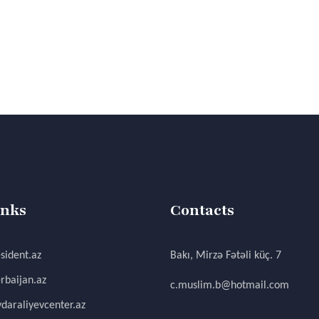
inks
Contacts
sident.az
Bakı, Mirzə Fətəli küç. 7
rbaijan.az
c.muslim.b@hotmail.com
daraliyevcenter.az