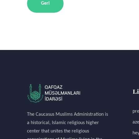
Geri
L
pre
The Caucasus Muslims Administration is
aze
a historical, Islamic religious higher
center that unites the religious
hey