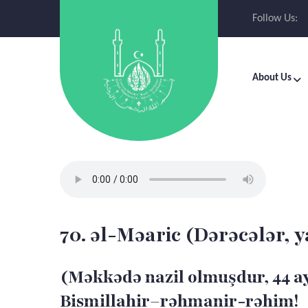
Follow Us:
About Us
70. əl-Məaric (Dərəcələr, y
(Məkkədə nazil olmuşdur, 44 a
Bismillahir–rəhmanir-rəhim!