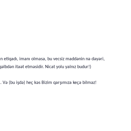
anın etiqadı, imanı olmasa, bu vecsiz maddənin nə dəyəri,
əlbdən itaət etməsidir. Nicat yolu yalnız budur!)
. Və (bu işdə) heç kəs Bizim qarşımıza keçə bilməz!