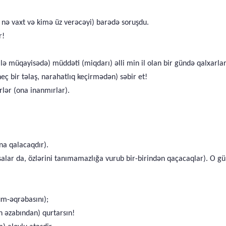
n nə vaxt və kimə üz verəcəyi) barədə soruşdu.
r!
lə müqayisədə) müddəti (miqdarı) əlli min il olan bir gündə qalxarlar
eç bir təlaş, narahatlıq keçirmədən) səbir et!
rlər (ona inanmırlar).
na qalacaqdır).
anısalar da, özlərini tanımamazlığa vurub bir-birindən qaçacaqlar). O
um-əqrəbasını);
n əzabından) qurtarsın!