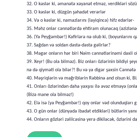
32. O kəslər ki, əmanətə xəyanət etməz, verdikləri sözü 
33. O kəslər ki, düzgün şəhadət verərlər
34. Və o kəslər ki, namazlarını (layiqincə) hifz edərlər-
35. Məhz onlar cənnətlərdə ehtiram olunacaq (əzizlənə
36. (Ya Peyğəmbər!) Kafirlərə nə olub ki, (boyunlarını q
37. Sağdan və soldan dəstə-dəstə gəlirlər?
38. Məgər onların hər biri Nəim cənnətlərinəmi daxil o
39. Xeyr! (Bu ola bilməz). Biz onları özlərinin bildiyi 
nə də qiyməti ola bilər?! Bu və ya digər şəxsin Cənnətə
40. Məşriqlərin və məğriblərin Rəbbinə and olsun ki, Biz
41. Onları özlərindən daha yaxşısı ilə əvəz etməyə (onl
(Bizə mane ola bilməz!)
42. Elə isə (ya Peyğəmbər!) qoy onlar vəd olunduqları g
43. O gün onlar (dünyada ibadət etdikləri) bütlərin yanı
44. Onların gözləri zəlilcəsinə yerə dikiləcək, özlərin