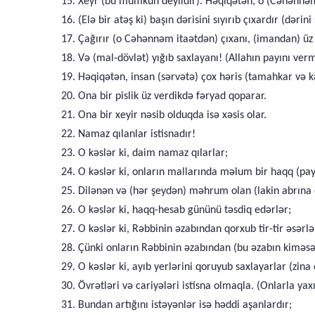
15. Xeyr (bu mümkün deyildir). Həqiqətən, o (Cəhənnəm)
16. (Elə bir atəş ki) başın dərisini sıyırıb çıxardır (dərin
17. Çağırır (o Cəhənnəm itaətdən) çıxanı, (imandan) ü
18. Və (mal-dövlət) yığıb saxlayanı! (Allahın payını ver
19. Həqiqətən, insan (sərvətə) çox həris (tamahkar və 
20. Ona bir pislik üz verdikdə fəryad qoparar.
21. Ona bir xeyir nəsib olduqda isə xəsis olar.
22. Namaz qılanlar istisnadır!
23. O kəslər ki, daim namaz qılarlar;
24. O kəslər ki, onların mallarında məlum bir haqq (pay
25. Dilənən və (hər şeydən) məhrum olan (lakin abrına 
26. O kəslər ki, haqq-hesab gününü təsdiq edərlər;
27. O kəslər ki, Rəbbinin əzabından qorxub tir-tir əsərlə
28. Çünki onların Rəbbinin əzabından (bu əzabın kimə
29. O kəslər ki, ayıb yerlərini qoruyub saxlayarlar (zina
30. Övrətləri və cariyələri istisna olmaqla. (Onlarla ya
31. Bundan artığını istəyənlər isə həddi aşanlardır;