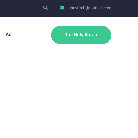
c.muslim.b@hotmail.com
AZ
The Holy Koran