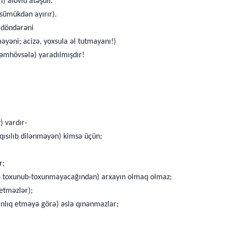
 alovlu atəşdir.
i sümükdən ayırır).
z döndərəni
məyəni; acizə, yoxsula əl tutmayanı!)
kəmhövsələ) yaradılmışdır!
) vardır-
qısılıb dilənməyən) kimsə üçün;
r;
sə toxunub-toxunmayacağından) arxayın olmaq olmaz;
 etməzlər);
xınlıq etməyə görə) əsla qınanmazlar;