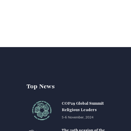
Top News
COP29 Global Summit
Religious Leaders
5-6 November, 2024
The 29th session of the