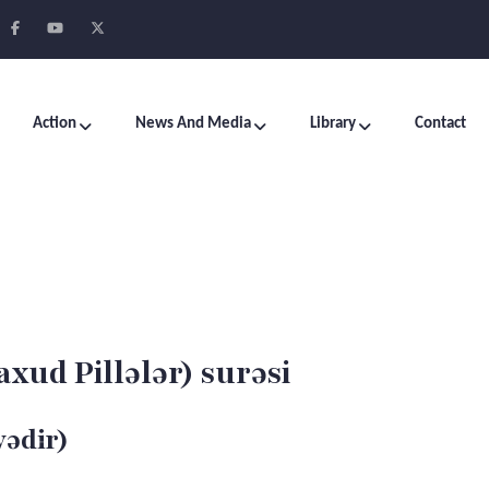
Action
News And Media
Library
Contact
axud Pillələr) surəsi
yədir)