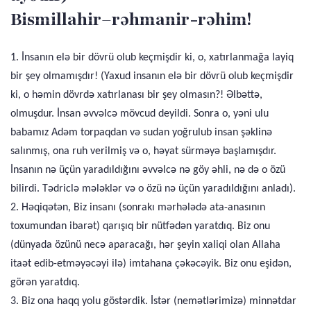
Bismillahir–rəhmanir-rəhim!
1. İnsanın elə bir dövrü olub keçmişdir ki, o, xatırlanmağa layiq
bir şey olmamışdır! (Yaxud insanın elə bir dövrü olub keçmişdir
ki, o həmin dövrdə xatırlanası bir şey olmasın?! Əlbəttə,
olmuşdur. İnsan əvvəlcə mövcud deyildi. Sonra o, yəni ulu
babamız Adəm torpaqdan və sudan yoğrulub insan şəklinə
salınmış, ona ruh verilmiş və o, həyat sürməyə başlamışdır.
İnsanın nə üçün yaradıldığını əvvəlcə nə göy əhli, nə də o özü
bilirdi. Tədriclə mələklər və o özü nə üçün yaradıldığını anladı).
2. Həqiqətən, Biz insanı (sonrakı mərhələdə ata-anasının
toxumundan ibarət) qarışıq bir nütfədən yaratdıq. Biz onu
(dünyada özünü necə aparacağı, hər şeyin xaliqi olan Allaha
itaət edib-etməyəcəyi ilə) imtahana çəkəcəyik. Biz onu eşidən,
görən yaratdıq.
3. Biz ona haqq yolu göstərdik. İstər (nemətlərimizə) minnətdar