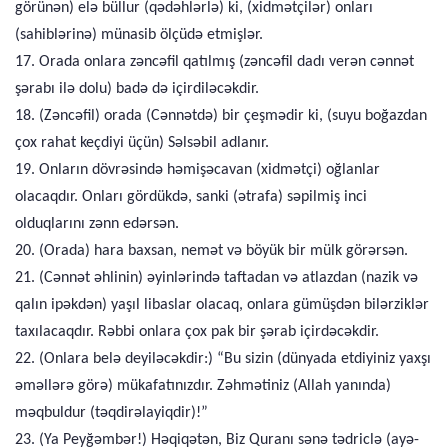
görünən) elə büllur (qədəhlərlə) ki, (xidmətçilər) onları
(sahiblərinə) münasib ölçüdə etmişlər.
17. Orada onlara zəncəfil qatılmış (zəncəfil dadı verən cənnət
şərabı ilə dolu) badə də içirdiləcəkdir.
18. (Zəncəfil) orada (Cənnətdə) bir çeşmədir ki, (suyu boğazdan
çox rahat keçdiyi üçün) Səlsəbil adlanır.
19. Onların dövrəsində həmişəcavan (xidmətçi) oğlanlar
olacaqdır. Onları gördükdə, sanki (ətrafa) səpilmiş inci
olduqlarını zənn edərsən.
20. (Orada) hara baxsan, nemət və böyük bir mülk görərsən.
21. (Cənnət əhlinin) əyinlərində taftadan və atlazdan (nazik və
qalın ipəkdən) yaşıl libaslar olacaq, onlara gümüşdən bilərziklər
taxılacaqdır. Rəbbi onlara çox pak bir şərab içirdəcəkdir.
22. (Onlara belə deyiləcəkdir:) “Bu sizin (dünyada etdiyiniz yaxşı
əməllərə görə) mükafatınızdır. Zəhmətiniz (Allah yanında)
məqbuldur (təqdirəlayiqdir)!”
23. (Ya Peyğəmbər!) Həqiqətən, Biz Quranı sənə tədriclə (ayə-