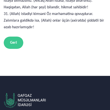
istəyə bilməzsiniz. (Ancaq Allah istəsə, istəyə bilərsiniz).
Həqiqətən, Allah (hər şeyi) biləndir, hikmət sahibidir!
31. (Allah) istədiyi kimsəni Öz mərhəmətinə qovuşdurar.
Zalımlara gəldikdə isə, (Allah) onlar üçün (axirətdə) şiddətli bir
əzab hazırlamışdır!
Geri