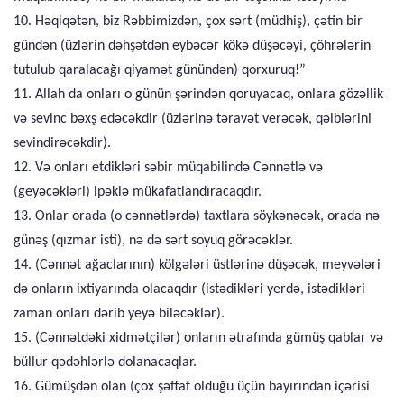
10. Həqiqətən, biz Rəbbimizdən, çox sərt (müdhiş), çətin bir
gündən (üzlərin dəhşətdən eybəcər kökə düşəcəyi, çöhrələrin
tutulub qaralacağı qiyamət günündən) qorxuruq!”
11. Allah da onları o günün şərindən qoruyacaq, onlara gözəllik
və sevinc bəxş edəcəkdir (üzlərinə təravət verəcək, qəlblərini
sevindirəcəkdir).
12. Və onları etdikləri səbir müqabilində Cənnətlə və
(geyəcəkləri) ipəklə mükafatlandıracaqdır.
13. Onlar orada (o cənnətlərdə) taxtlara söykənəcək, orada nə
günəş (qızmar isti), nə də sərt soyuq görəcəklər.
14. (Cənnət ağaclarının) kölgələri üstlərinə düşəcək, meyvələri
də onların ixtiyarında olacaqdır (istədikləri yerdə, istədikləri
zaman onları dərib yeyə biləcəklər).
15. (Cənnətdəki xidmətçilər) onların ətrafında gümüş qablar və
büllur qədəhlərlə dolanacaqlar.
16. Gümüşdən olan (çox şəffaf olduğu üçün bayırından içərisi