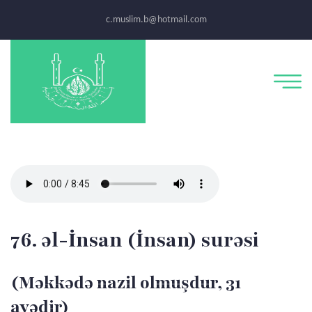
c.muslim.b@hotmail.com
76. əl-İnsan (İnsan) surəsi
(Məkkədə nazil olmuşdur, 31
ayədir)