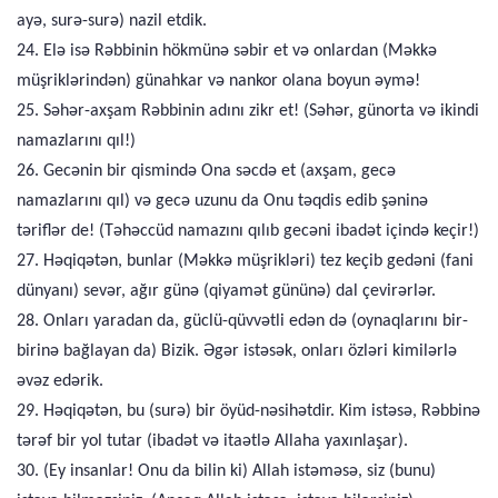
ayə, surə-surə) nazil etdik.
24. Elə isə Rəbbinin hökmünə səbir et və onlardan (Məkkə
müşriklərindən) günahkar və nankor olana boyun əymə!
25. Səhər-axşam Rəbbinin adını zikr et! (Səhər, günorta və ikindi
namazlarını qıl!)
26. Gecənin bir qismində Ona səcdə et (axşam, gecə
namazlarını qıl) və gecə uzunu da Onu təqdis edib şəninə
təriflər de! (Təhəccüd namazını qılıb gecəni ibadət içində keçir!)
27. Həqiqətən, bunlar (Məkkə müşrikləri) tez keçib gedəni (fani
dünyanı) sevər, ağır günə (qiyamət gününə) dal çevirərlər.
28. Onları yaradan da, güclü-qüvvətli edən də (oynaqlarını bir-
birinə bağlayan da) Bizik. Əgər istəsək, onları özləri kimilərlə
əvəz edərik.
29. Həqiqətən, bu (surə) bir öyüd-nəsihətdir. Kim istəsə, Rəbbinə
tərəf bir yol tutar (ibadət və itaətlə Allaha yaxınlaşar).
30. (Ey insanlar! Onu da bilin ki) Allah istəməsə, siz (bunu)