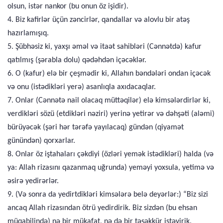
olsun, istər nankor (bu onun öz işidir).
4. Biz kafirlər üçün zəncirlər, qandallar və alovlu bir atəş
hazırlamışıq.
5. Şübhəsiz ki, yaxşı əməl və itaət sahibləri (Cənnətdə) kafur
qatılmış (şərabla dolu) qədəhdən içəcəklər.
6. O (kafur) elə bir çeşmədir ki, Allahın bəndələri ondan içəcək
və onu (istədikləri yerə) asanlıqla axıdacaqlar.
7. Onlar (Cənnətə nail olacaq müttəqilər) elə kimsələrdirlər ki,
verdikləri sözü (etdikləri nəziri) yerinə yetirər və dəhşəti (aləmi)
bürüyəcək (şəri hər tərəfə yayılacaq) gündən (qiyamət
günündən) qorxarlar.
8. Onlar öz iştahaları çəkdiyi (özləri yemək istədikləri) halda (və
ya: Allah rizasını qazanmaq uğrunda) yeməyi yoxsula, yetimə və
əsirə yedirərlər.
9. (Və sonra da yedirtdikləri kimsələrə belə deyərlər:) “Biz sizi
ancaq Allah rizasından ötrü yedirdirik. Biz sizdən (bu ehsan
müqabilində) nə bir mükafat, nə də bir təşəkkür istəyirik.