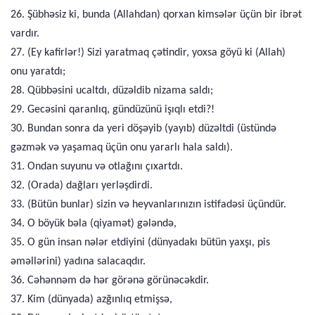
26. Şübhəsiz ki, bunda (Allahdan) qorxan kimsələr üçün bir ibrət
vardır.
27. (Ey kafirlər!) Sizi yaratmaq çətindir, yoxsa göyü ki (Allah)
onu yaratdı;
28. Qübbəsini ucaltdı, düzəldib nizama saldı;
29. Gecəsini qaranlıq, gündüzünü işıqlı etdi?!
30. Bundan sonra da yeri döşəyib (yayıb) düzəltdi (üstündə
gəzmək və yaşamaq üçün onu yararlı hala saldı).
31. Ondan suyunu və otlağını çıxartdı.
32. (Orada) dağları yerləşdirdi.
33. (Bütün bunlar) sizin və heyvanlarınızın istifadəsi üçündür.
34. O böyük bəla (qiyamət) gələndə,
35. O gün insan nələr etdiyini (dünyadakı bütün yaxşı, pis
əməllərini) yadına salacaqdır.
36. Cəhənnəm də hər görənə görünəcəkdir.
37. Kim (dünyada) azğınlıq etmişsə,