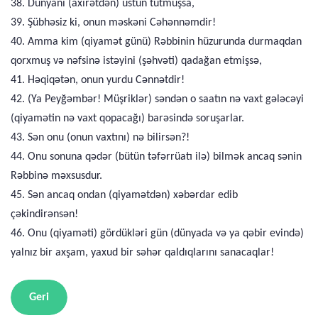
38. Dünyanı (axirətdən) üstün tutmuşsa,
39. Şübhəsiz ki, onun məskəni Cəhənnəmdir!
40. Amma kim (qiyamət günü) Rəbbinin hüzurunda durmaqdan
qorxmuş və nəfsinə istəyini (şəhvəti) qadağan etmişsə,
41. Həqiqətən, onun yurdu Cənnətdir!
42. (Ya Peyğəmbər! Müşriklər) səndən o saatın nə vaxt gələcəyi
(qiyamətin nə vaxt qopacağı) barəsində soruşarlar.
43. Sən onu (onun vaxtını) nə bilirsən?!
44. Onu sonuna qədər (bütün təfərrüatı ilə) bilmək ancaq sənin
Rəbbinə məxsusdur.
45. Sən ancaq ondan (qiyamətdən) xəbərdar edib
çəkindirənsən!
46. Onu (qiyaməti) gördükləri gün (dünyada və ya qəbir evində)
yalnız bir axşam, yaxud bir səhər qaldıqlarını sanacaqlar!
Geri