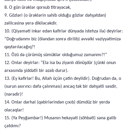
8. O gün ürəklər qorxub titrəyəcək,
9. Gözləri (o ürəklərin sahib olduğu gözlər dəhşətdən)
zəlilcəsinə yerə dikiləcəkdir.
10. (Qiyaməti inkar edən kafirlər dünyada istehza ilə) deyirlər:
“Doğrudanmı biz (öləndən sonra dirilib) əvvəlki vəziyyətimizə
qaytarılacağıq?!
11. Özü də çürümüş sümüklər olduğumuz zamanmı?!”
12. Onlar deyirlər: “Elə isə bu ziyanlı dönüşdür (çünki onun
arxasında şiddətli bir əzab durur).
13. (Ey kafirlər! Bu, Allah üçün çətin deyildir). Doğrudan da, o
(surun axırıncı dəfə çalınması) ancaq tək bir dəhşətli səsdir,
(nərədir)!
14. Onlar dərhal (qəbirlərindən çıxıb) dümdüz bir yerdə
olacaqlar!
15. (Ya Peyğəmbər!) Musanın hekayəti (söhbəti) sənə gəlib
çatdımı?