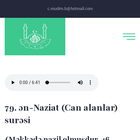
c.muslim.b@hotmail.com
79. ən-Naziat (Can alanlar)
surəsi
(Məkkədə nazil olmuşdur, 46