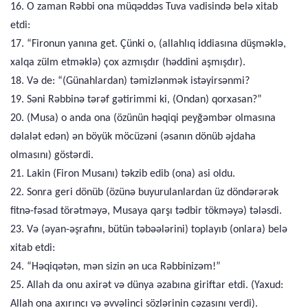
16. O zaman Rəbbi ona müqəddəs Tuva vadisində belə xitab
etdi:
17. “Fironun yanına get. Çünki o, (allahlıq iddiasına düşməklə,
xalqa zülm etməklə) çox azmışdır (həddini aşmışdır).
18. Və de: “(Günahlardan) təmizlənmək istəyirsənmi?
19. Səni Rəbbinə tərəf gətirimmi ki, (Ondan) qorxasan?”
20. (Musa) o anda ona (özünün həqiqi peyğəmbər olmasına
dəlalət edən) ən böyük möcüzəni (əsanın dönüb əjdaha
olmasını) göstərdi.
21. Lakin (Firon Musanı) təkzib edib (ona) asi oldu.
22. Sonra geri dönüb (özünə buyurulanlardan üz döndərərək
fitnə-fəsad törətməyə, Musaya qarşı tədbir tökməyə) tələsdi.
23. Və (əyan-əşrafını, bütün təbəələrini) toplayıb (onlara) belə
xitab etdi:
24. “Həqiqətən, mən sizin ən uca Rəbbinizəm!”
25. Allah da onu axirət və dünya əzabına giriftar etdi. (Yaxud:
Allah ona axırıncı və əvvəlinci sözlərinin cəzasını verdi).