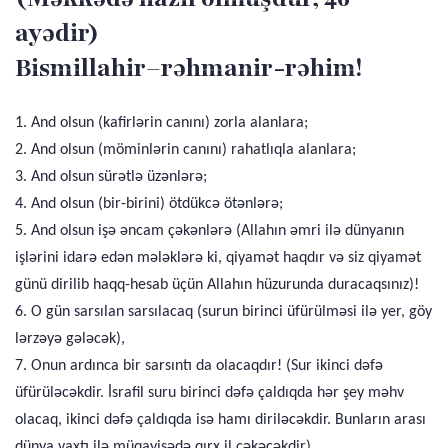
ayədir)
Bismillahir–rəhmanir-rəhim!
1. And olsun (kafirlərin canını) zorla alanlara;
2. And olsun (möminlərin canını) rahatlıqla alanlara;
3. And olsun sürətlə üzənlərə;
4. And olsun (bir-birini) ötdükcə ötənlərə;
5. And olsun işə əncam çəkənlərə (Allahın əmri ilə dünyanın
işlərini idarə edən mələklərə ki, qiyamət haqdır və siz qiyamət
günü dirilib haqq-hesab üçün Allahın hüzurunda duracaqsınız)!
6. O gün sarsılan sarsılacaq (surun birinci üfürülməsi ilə yer, göy
lərzəyə gələcək),
7. Onun ardınca bir sarsıntı da olacaqdır! (Sur ikinci dəfə
üfürüləcəkdir. İsrafil suru birinci dəfə çaldıqda hər şey məhv
olacaq, ikinci dəfə çaldıqda isə hamı diriləcəkdir. Bunların arası
dünya vaxtı ilə müqayisədə qırx il çəkəcəkdir).