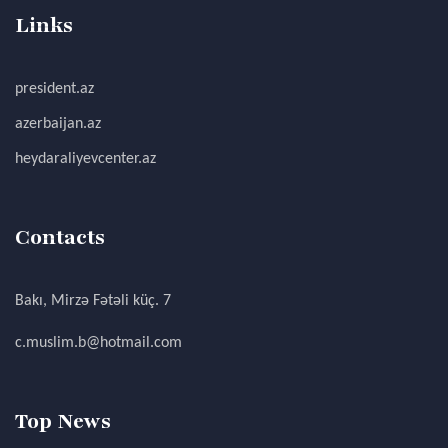
Links
president.az
azerbaijan.az
heydaraliyevcenter.az
Contacts
Bakı, Mirzə Fətəli küç. 7
c.muslim.b@hotmail.com
Top News