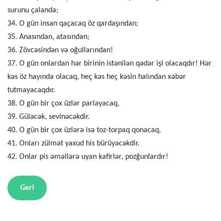
surunu çalanda;
34. O gün insan qaçacaq öz qardaşından;
35. Anasından, atasından;
36. Zövcəsindən və oğullarından!
37. O gün onlardan hər birinin istənilən qədər işi olacaqdır! Hər
kəs öz hayında olacaq, heç kəs heç kəsin halından xəbər
tutmayacaqdır.
38. O gün bir çox üzlər parlayacaq,
39. Güləcək, sevinəcəkdir.
40. O gün bir çox üzlərə isə toz-torpaq qonacaq,
41. Onları zülmət yaxud his bürüyəcəkdir.
42. Onlar pis əməllərə uyan kafirlər, pozğunlardır!
Geri