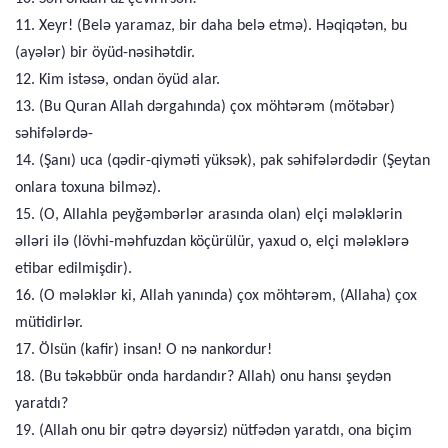
11. Xeyr! (Belə yaramaz, bir daha belə etmə). Həqiqətən, bu
(ayələr) bir öyüd-nəsihətdir.
12. Kim istəsə, ondan öyüd alar.
13. (Bu Quran Allah dərgahında) çox möhtərəm (mötəbər)
səhifələrdə-
14. (Şanı) uca (qədir-qiyməti yüksək), pak səhifələrdədir (Şeytan
onlara toxuna bilməz).
15. (O, Allahla peyğəmbərlər arasında olan) elçi mələklərin
əlləri ilə (lövhi-məhfuzdan köçürülür, yaxud o, elçi mələklərə
etibar edilmişdir).
16. (O mələklər ki, Allah yanında) çox möhtərəm, (Allaha) çox
mütidirlər.
17. Ölsün (kafir) insan! O nə nankordur!
18. (Bu təkəbbür onda hardandır? Allah) onu hansı şeydən
yaratdı?
19. (Allah onu bir qətrə dəyərsiz) nütfədən yaratdı, ona biçim