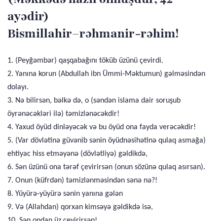
ayədir)
Bismillahir–rəhmanir-rəhim!
1. (Peyğəmbər) qaşqabağını töküb üzünü çevirdi.
2. Yanına korun (Abdullah ibn Ümmi-Məktumun) gəlməsindən
dolayı.
3. Nə bilirsən, bəlkə də, o (səndən islama dair soruşub
öyrənəcəkləri ilə) təmizlənəcəkdir!
4. Yaxud öyüd dinləyəcək və bu öyüd ona fayda verəcəkdir!
5. (Var dövlətinə güvənib sənin öyüdnəsihətinə qulaq asmağa)
ehtiyac hiss etməyənə (dövlətliyə) gəldikdə,
6. Sən üzünü ona tərəf çevirirsən (onun sözünə qulaq asırsan).
7. Onun (küfrdən) təmizlənməsindən sənə nə?!
8. Yüyürə-yüyürə sənin yanına gələn
9. Və (Allahdan) qorxan kimsəyə gəldikdə isə,
10. Sən ondan üz çevirirsən!