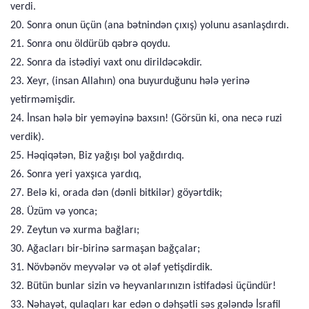
verdi.
20. Sonra onun üçün (ana bətnindən çıxış) yolunu asanlaşdırdı.
21. Sonra onu öldürüb qəbrə qoydu.
22. Sonra da istədiyi vaxt onu dirildəcəkdir.
23. Xeyr, (insan Allahın) ona buyurduğunu hələ yerinə
yetirməmişdir.
24. İnsan hələ bir yeməyinə baxsın! (Görsün ki, ona necə ruzi
verdik).
25. Həqiqətən, Biz yağışı bol yağdırdıq.
26. Sonra yeri yaxşıca yardıq,
27. Belə ki, orada dən (dənli bitkilər) göyərtdik;
28. Üzüm və yonca;
29. Zeytun və xurma bağları;
30. Ağacları bir-birinə sarmaşan bağçalar;
31. Növbənöv meyvələr və ot ələf yetişdirdik.
32. Bütün bunlar sizin və heyvanlarınızın istifadəsi üçündür!
33. Nəhayət, qulaqları kar edən o dəhşətli səs gələndə İsrafil