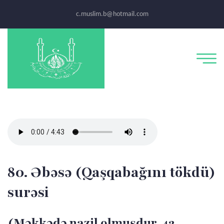
c.muslim.b@hotmail.com
80. Əbəsə (Qaşqabağını tökdü)
surəsi
(Məkkədə nazil olmuşdur, 42