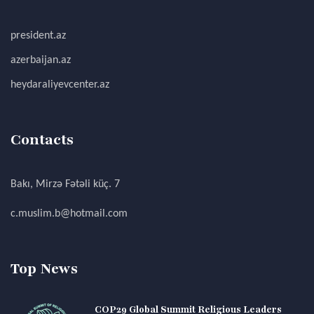
president.az
azerbaijan.az
heydaraliyevcenter.az
Contacts
Bakı, Mirzə Fətəli küç. 7
c.muslim.b@hotmail.com
Top News
COP29 Global Summit Religious Leaders